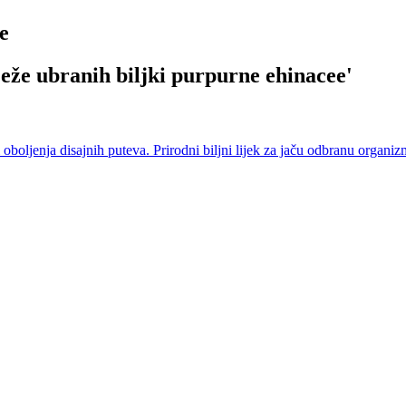
e
ježe ubranih biljki purpurne ehinacee
'
oljenja disajnih puteva. Prirodni biljni lijek za jaču odbranu organiz