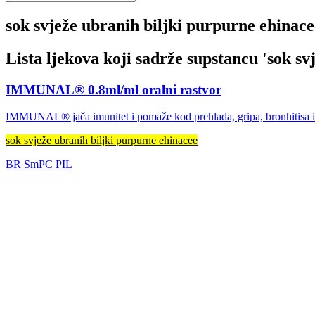
sok svježe ubranih biljki purpurne ehinace
Lista ljekova koji sadrže supstancu '
sok sv
IMMUNAL® 0.8ml/ml oralni rastvor
IMMUNAL® jača imunitet i pomaže kod prehlada, gripa, bronhitisa i ob
sok svježe ubranih biljki purpurne ehinacee
BR
SmPC
PIL