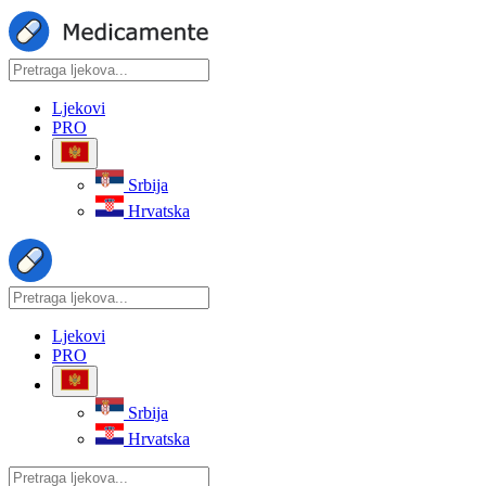
Ljekovi
PRO
Srbija
Hrvatska
Ljekovi
PRO
Srbija
Hrvatska