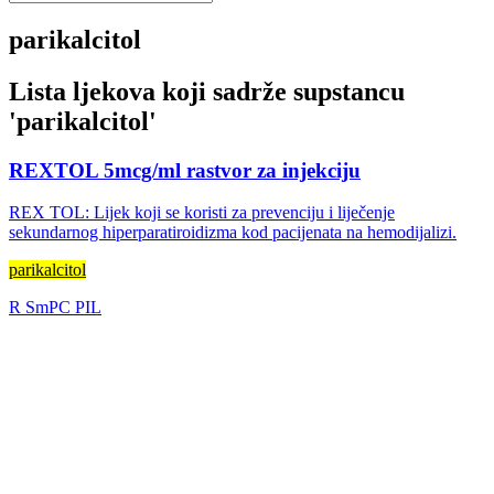
parikalcitol
Lista ljekova koji sadrže supstancu
'
parikalcitol
'
REXTOL 5mcg/ml rastvor za injekciju
REX TOL: Lijek koji se koristi za prevenciju i liječenje
sekundarnog hiperparatiroidizma kod pacijenata na hemodijalizi.
parikalcitol
R
SmPC
PIL