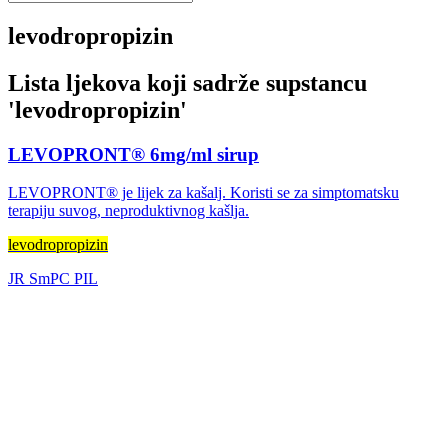
levodropropizin
Lista ljekova koji sadrže supstancu
'
levodropropizin
'
LEVOPRONT® 6mg/ml sirup
LEVOPRONT® je lijek za kašalj. Koristi se za simptomatsku
terapiju suvog, neproduktivnog kašlja.
levodropropizin
JR
SmPC
PIL