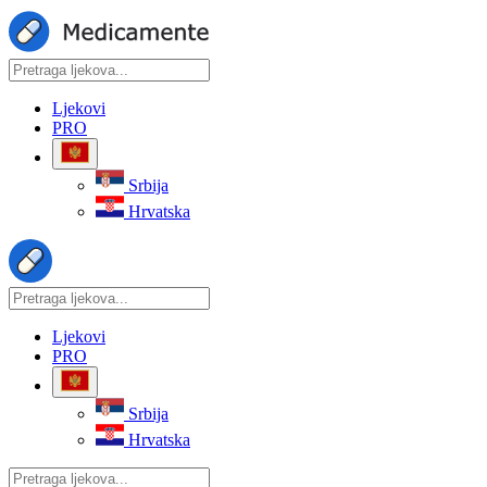
Ljekovi
PRO
Srbija
Hrvatska
Ljekovi
PRO
Srbija
Hrvatska