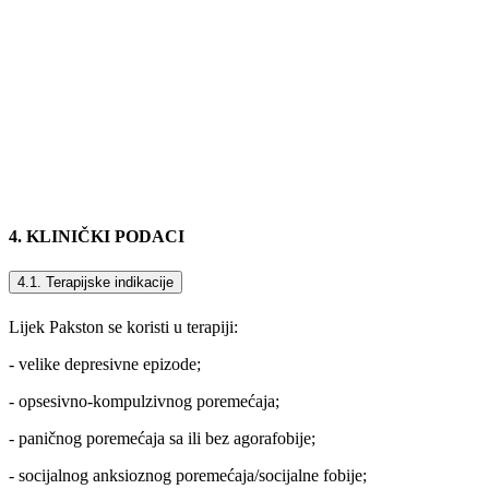
4. KLINIČKI PODACI
4.1. Terapijske indikacije
Lijek Pakston se koristi u terapiji:
- velike depresivne epizode;
- opsesivno-kompulzivnog poremećaja;
- paničnog poremećaja sa ili bez agorafobije;
- socijalnog anksioznog poremećaja/socijalne fobije;