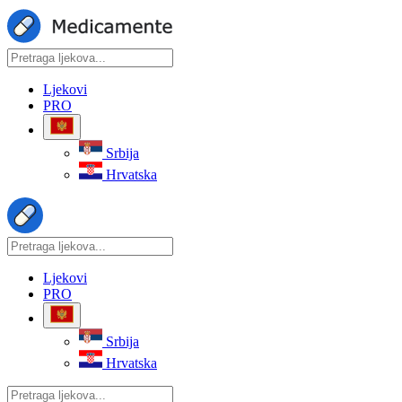
Ljekovi
PRO
Srbija
Hrvatska
Ljekovi
PRO
Srbija
Hrvatska