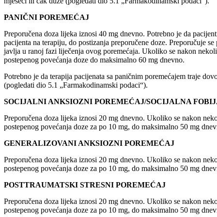
mjeseci ili čak duže (pogledati dio 5.1 „Farmakodinamski podaci“).
PANIČNI POREMEĆAJ
Preporučena doza lijeka iznosi 40 mg dnevno. Potrebno je da pacije
pacijenta na terapiju, do postizanja preporučene doze. Preporučuje 
javlja u ranoj fazi liječenja ovog poremećaja. Ukoliko se nakon nekoli
postepenog povećanja doze do maksimalno 60 mg dnevno.
Potrebno je da terapija pacijenata sa paničnim poremećajem traje dovo
(pogledati dio 5.1 „Farmakodinamski podaci“).
SOCIJALNI ANKSIOZNI POREMEĆAJ/SOCIJALNA FOBI
Preporučena doza lijeka iznosi 20 mg dnevno. Ukoliko se nakon nekoli
postepenog povećanja doze za po 10 mg, do maksimalno 50 mg dnevno. 
GENERALIZOVANI ANKSIOZNI POREMEĆAJ
Preporučena doza lijeka iznosi 20 mg dnevno. Ukoliko se nakon nekoli
postepenog povećanja doze za po 10 mg, do maksimalno 50 mg dnevno. 
POSTTRAUMATSKI STRESNI POREMEĆAJ
Preporučena doza lijeka iznosi 20 mg dnevno. Ukoliko se nakon nekoli
postepenog povećanja doze za po 10 mg, do maksimalno 50 mg dnevno. 