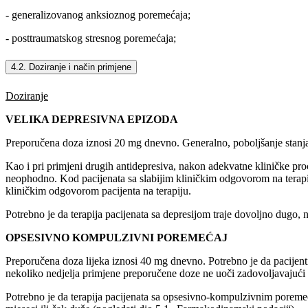
- generalizovanog anksioznog poremećaja;
- posttraumatskog stresnog poremećaja;
4.2. Doziranje i način primjene
Doziranje
VELIKA DEPRESIVNA EPIZODA
Preporučena doza iznosi 20 mg dnevno. Generalno, poboljšanje stanja p
Kao i pri primjeni drugih antidepresiva, nakon adekvatne kliničke proc
neophodno. Kod pacijenata sa slabijim kliničkim odgovorom na tera
kliničkim odgovorom pacijenta na terapiju.
Potrebno je da terapija pacijenata sa depresijom traje dovoljno dugo,
OPSESIVNO KOMPULZIVNI POREMEĆAJ
Preporučena doza lijeka iznosi 40 mg dnevno. Potrebno je da pacije
nekoliko nedjelja primjene preporučene doze ne uoči zadovoljavajući
Potrebno je da terapija pacijenata sa opsesivno-kompulzivnim poremeć