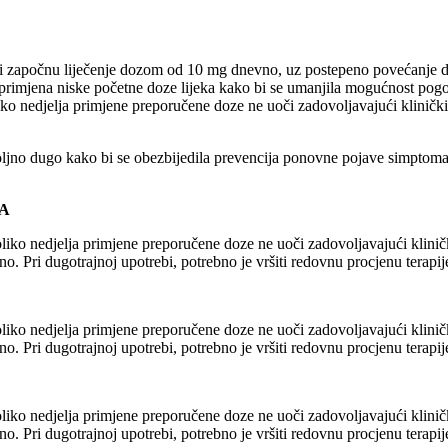
nti započnu liječenje dozom od 10 mg dnevno, uz postepeno povećanje 
se primjena niske početne doze lijeka kako bi se umanjila mogućnost po
ko nedjelja primjene preporučene doze ne uoči zadovoljavajući klinički 
ljno dugo kako bi se obezbijedila prevencija ponovne pojave simptoma. 
JA
ko nedjelja primjene preporučene doze ne uoči zadovoljavajući klinički
Pri dugotrajnoj upotrebi, potrebno je vršiti redovnu procjenu terapij
ko nedjelja primjene preporučene doze ne uoči zadovoljavajući klinički
Pri dugotrajnoj upotrebi, potrebno je vršiti redovnu procjenu terapij
ko nedjelja primjene preporučene doze ne uoči zadovoljavajući klinički
Pri dugotrajnoj upotrebi, potrebno je vršiti redovnu procjenu terapij