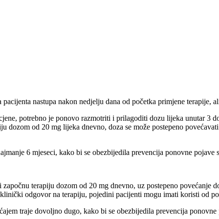
acijenta nastupa nakon nedjelju dana od početka primjene terapije, ali 
jene, potrebno je ponovo razmotriti i prilagoditi dozu lijeka unutar 3 do
piju dozom od 20 mg lijeka dnevno, doza se može postepeno povećavat
 najmanje 6 mjeseci, kako bi se obezbijedila prevencija ponovne pojave
nti započnu terapiju dozom od 20 mg dnevno, uz postepeno povećanje d
 klinički odgovor na terapiju, pojedini pacijenti mogu imati koristi 
ajem traje dovoljno dugo, kako bi se obezbijedila prevencija ponovne 