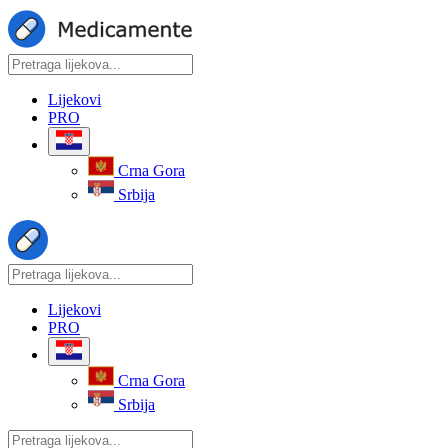
Lijekovi
PRO
Crna Gora
Srbija
Lijekovi
PRO
Crna Gora
Srbija