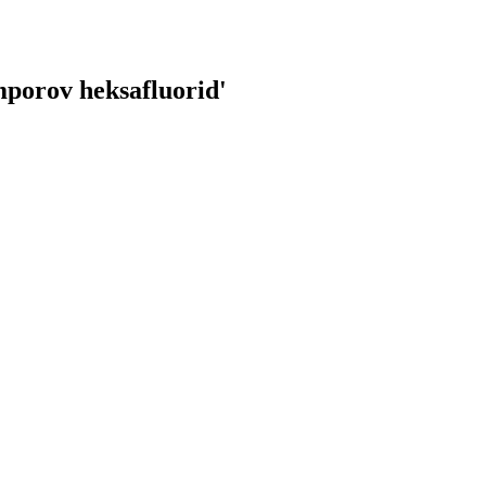
porov heksafluorid
'