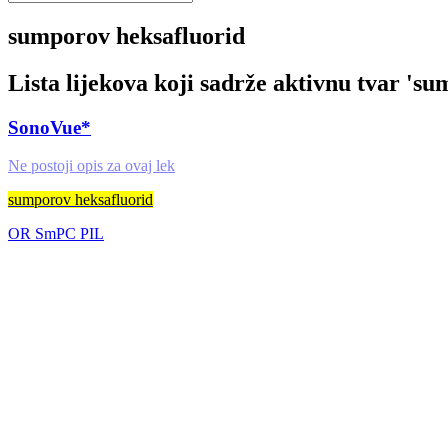
sumporov heksafluorid
Lista lijekova koji sadrže aktivnu tvar '
sum
SonoVue*
Ne postoji opis za ovaj lek
sumporov heksafluorid
OR
SmPC
PIL