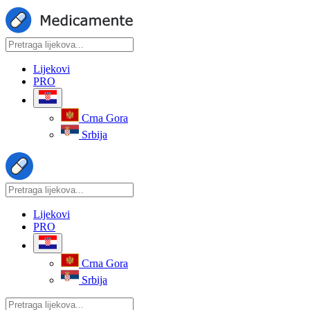
Lijekovi
PRO
Crna Gora
Srbija
Lijekovi
PRO
Crna Gora
Srbija