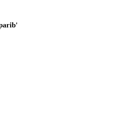
parib
'