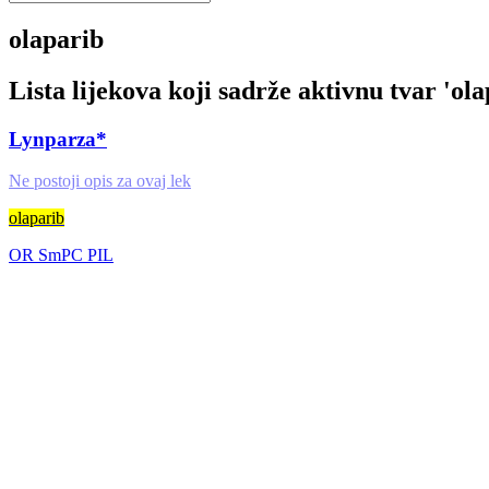
olaparib
Lista lijekova koji sadrže aktivnu tvar '
ola
Lynparza*
Ne postoji opis za ovaj lek
olaparib
OR
SmPC
PIL