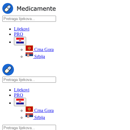
Lijekovi
PRO
Crna Gora
Srbija
Lijekovi
PRO
Crna Gora
Srbija