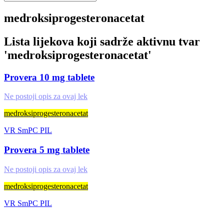
medroksiprogesteronacetat
Lista lijekova koji sadrže aktivnu tvar
'
medroksiprogesteronacetat
'
Provera 10 mg tablete
Ne postoji opis za ovaj lek
medroksiprogesteronacetat
VR
SmPC
PIL
Provera 5 mg tablete
Ne postoji opis za ovaj lek
medroksiprogesteronacetat
VR
SmPC
PIL