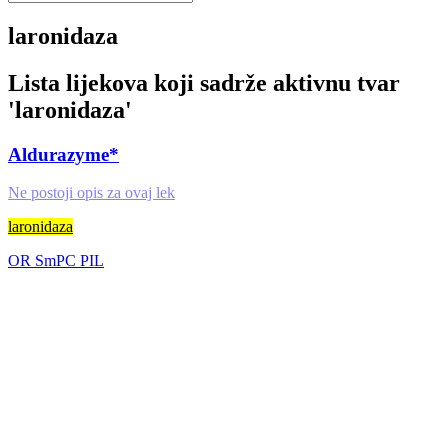
laronidaza
Lista lijekova koji sadrže aktivnu tvar
'
laronidaza
'
Aldurazyme*
Ne postoji opis za ovaj lek
laronidaza
OR
SmPC
PIL