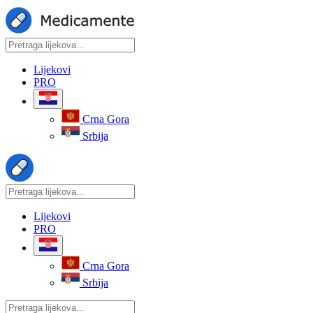
Lijekovi
PRO
Crna Gora
Srbija
Lijekovi
PRO
Crna Gora
Srbija