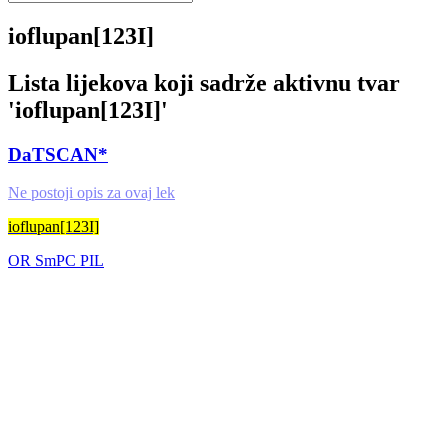
ioflupan[123I]
Lista lijekova koji sadrže aktivnu tvar
'
ioflupan[123I]
'
DaTSCAN*
Ne postoji opis za ovaj lek
ioflupan[123I]
OR
SmPC
PIL