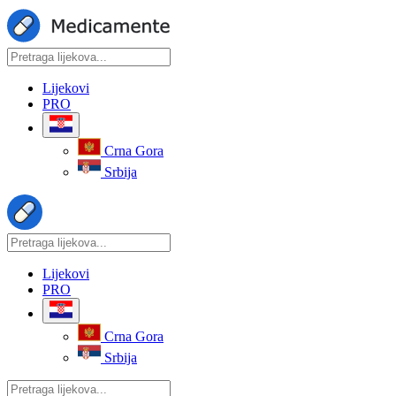
Lijekovi
PRO
Crna Gora
Srbija
Lijekovi
PRO
Crna Gora
Srbija