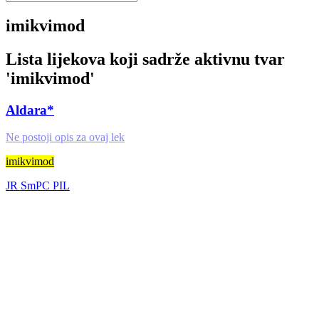
imikvimod
Lista lijekova koji sadrže aktivnu tvar
'
imikvimod
'
Aldara*
Ne postoji opis za ovaj lek
imikvimod
JR
SmPC
PIL