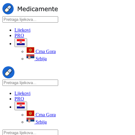
Lijekovi
PRO
Crna Gora
Srbija
Lijekovi
PRO
Crna Gora
Srbija