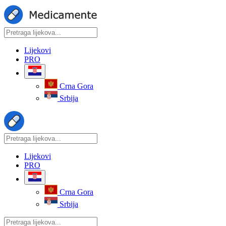
Lijekovi
PRO
Crna Gora
Srbija
Lijekovi
PRO
Crna Gora
Srbija