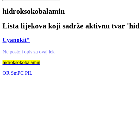
hidroksokobalamin
Lista lijekova koji sadrže aktivnu tvar '
hi
Cyanokit*
Ne postoji opis za ovaj lek
hidroksokobalamin
OR
SmPC
PIL