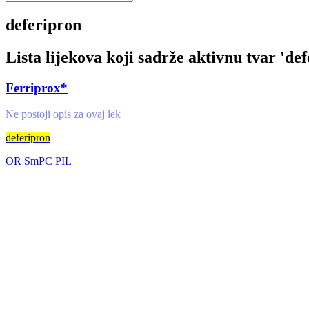
deferipron
Lista lijekova koji sadrže aktivnu tvar '
def
Ferriprox*
Ne postoji opis za ovaj lek
deferipron
OR
SmPC
PIL