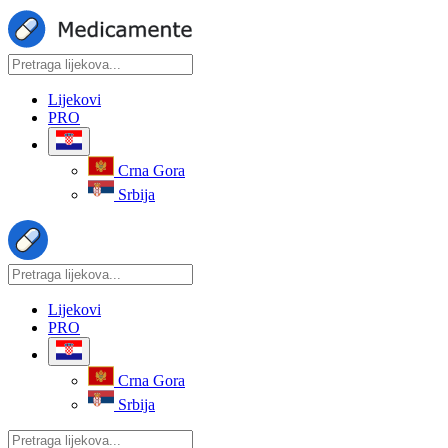
Lijekovi
PRO
Crna Gora
Srbija
Lijekovi
PRO
Crna Gora
Srbija