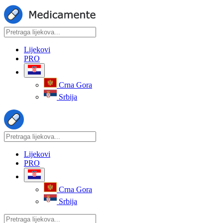
Lijekovi
PRO
Crna Gora
Srbija
Lijekovi
PRO
Crna Gora
Srbija