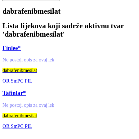
dabrafenibmesilat
Lista lijekova koji sadrže aktivnu tvar
'
dabrafenibmesilat
'
Finlee*
Ne postoji opis za ovaj lek
dabrafenibmesilat
OR
SmPC
PIL
Tafinlar*
Ne postoji opis za ovaj lek
dabrafenibmesilat
OR
SmPC
PIL