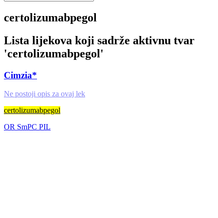
certolizumabpegol
Lista lijekova koji sadrže aktivnu tvar
'
certolizumabpegol
'
Cimzia*
Ne postoji opis za ovaj lek
certolizumabpegol
OR
SmPC
PIL