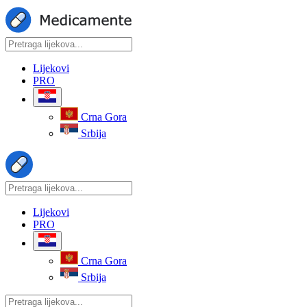
Lijekovi
PRO
Crna Gora
Srbija
Lijekovi
PRO
Crna Gora
Srbija