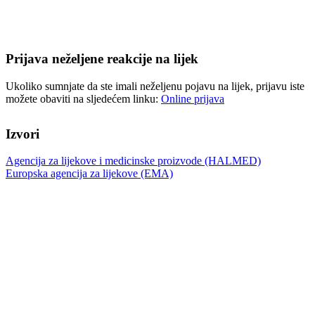
Prijava neželjene reakcije na lijek
Ukoliko sumnjate da ste imali neželjenu pojavu na lijek, prijavu iste
možete obaviti na sljedećem linku:
Online prijava
Izvori
Agencija za lijekove i medicinske proizvode (HALMED)
Europska agencija za lijekove (EMA)