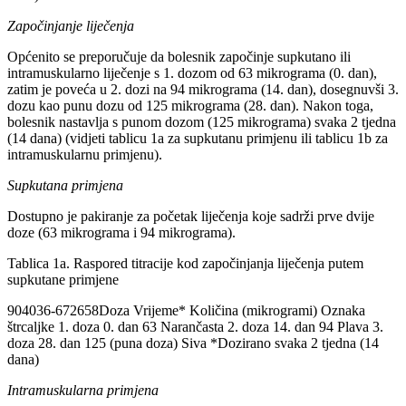
Započinjanje liječenja
Općenito se preporučuje da bolesnik započinje supkutano ili
intramuskularno liječenje s 1. dozom od 63 mikrograma (0. dan),
zatim je poveća u 2. dozi na 94 mikrograma (14. dan), dosegnuvši 3.
dozu kao punu dozu od 125 mikrograma (28. dan). Nakon toga,
bolesnik nastavlja s punom dozom (125 mikrograma) svaka 2 tjedna
(14 dana) (vidjeti tablicu 1a za supkutanu primjenu ili tablicu 1b za
intramuskularnu primjenu).
Supkutana primjena
Dostupno je pakiranje za početak liječenja koje sadrži prve dvije
doze (63 mikrograma i 94 mikrograma).
Tablica 1a. Raspored titracije kod započinjanja liječenja putem
supkutane primjene
904036-672658Doza Vrijeme* Količina (mikrogrami) Oznaka
štrcaljke 1. doza 0. dan 63 Narančasta 2. doza 14. dan 94 Plava 3.
doza 28. dan 125 (puna doza) Siva *Dozirano svaka 2 tjedna (14
dana)
Intramuskularna primjena