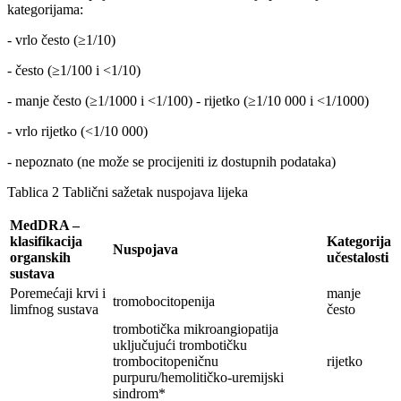
kategorijama:
- vrlo često (≥1/10)
- često (≥1/100 i <1/10)
- manje često (≥1/1000 i <1/100) - rijetko (≥1/10 000 i <1/1000)
- vrlo rijetko (<1/10 000)
- nepoznato (ne može se procijeniti iz dostupnih podataka)
Tablica 2 Tablični sažetak nuspojava lijeka
MedDRA –
klasifikacija
Kategorija
Nuspojava
organskih
učestalosti
sustava
Poremećaji krvi i
manje
tromobocitopenija
limfnog sustava
često
trombotička mikroangiopatija
uključujući trombotičku
trombocitopeničnu
rijetko
purpuru/hemolitičko-uremijski
sindrom*