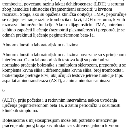
trombocita, povećanu razinu laktat dehidrogenaze (LDH) u serumu
zbog hemolize i shistocite (fragmentirani eritrociti) u krvnom
razmazu. Stoga, ako su opažena klinička obilježja TMA, peporučuje
se daljnje testiranje razine trombocita u krvi, LDH u serumu, krvnih
razmaza i bubrežne funkcije. Ako se dijagnosticira TMA, potrebno
je hitno započeti liječenje (razmotriti plazmaferezu) i preporučuje se
odmah prekinuti liječenje peginterferonom beta-1a.
Abnormalnosti u laboratorijskim nalazima
Abnormalnosti u laboratorijskim nalazima povezane su s primjenom
interferona. Osim laboratorijskih testova koji su potrebni za
normalno praćenje bolesnika s multiplom sklerozom, preporučuju se
kompletna krvna slika i diferencijalna krvna slika, broj trombocita i
biokemijske pretrage krvi, uključujući testove jetrene funkcije (npr.
aspartat aminotransferaza (AST), alanin aminotransaminaza
6
(ALT)), prije početka i u redovnim intervalima nakon uvođenja
liječenja peginterferonom beta-1a, a zatim periodički u odsutnosti
kliničkih simptoma.
Bolesnicima s mijelosupresijom može biti potrebno intenzivnije
praćenje ukupnog broja krvnih stanica s diferencijalnom krvnom