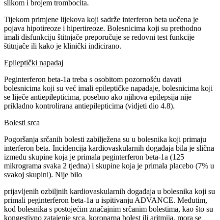
slikom i brojem trombocita.
Tijekom primjene lijekova koji sadrže interferon beta uočena je
pojava hipotireoze i hipertireoze. Bolesnicima koji su prethodno
imali disfunkciju štitnjače preporučuje se redovni test funkcije
štitnjače ili kako je klinički indicirano.
Epileptički napadaj
Peginterferon beta-1a treba s osobitom pozornošću davati
bolesnicima koji su već imali epileptičke napadaje, bolesnicima koji
se liječe antiepilepticima, posebno ako njihova epilepsija nije
prikladno kontrolirana antiepilepticima (vidjeti dio 4.8).
Bolesti srca
Pogoršanja srčanih bolesti zabilježena su u bolesnika koji primaju
interferon beta. Incidencija kardiovaskularnih događaja bila je slična
između skupine koja je primala peginterferon beta-1a (125
mikrograma svaka 2 tjedna) i skupine koja je primala placebo (7% u
svakoj skupini). Nije bilo
prijavljenih ozbiljnih kardiovaskularnih događaja u bolesnika koji su
primali peginterferon beta-1a u ispitivanju ADVANCE. Međutim,
kod bolesnika s postojećim značajnim srčanim bolestima, kao što su
kongestivno zatajenje srca, koronarna bolest ili aritmija, mora se