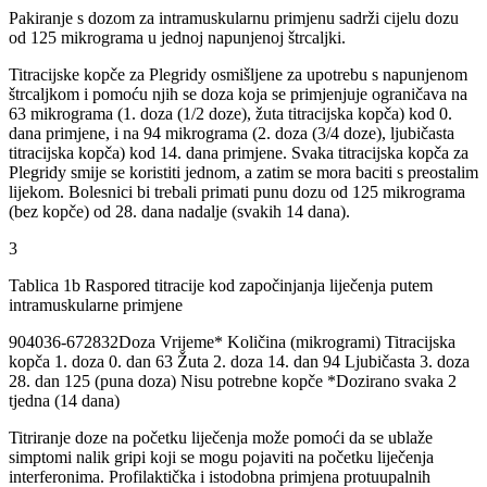
Pakiranje s dozom za intramuskularnu primjenu sadrži cijelu dozu
od 125 mikrograma u jednoj napunjenoj štrcaljki.
Titracijske kopče za Plegridy osmišljene za upotrebu s napunjenom
štrcaljkom i pomoću njih se doza koja se primjenjuje ograničava na
63 mikrograma (1. doza (1/2 doze), žuta titracijska kopča) kod 0.
dana primjene, i na 94 mikrograma (2. doza (3/4 doze), ljubičasta
titracijska kopča) kod 14. dana primjene. Svaka titracijska kopča za
Plegridy smije se koristiti jednom, a zatim se mora baciti s preostalim
lijekom. Bolesnici bi trebali primati punu dozu od 125 mikrograma
(bez kopče) od 28. dana nadalje (svakih 14 dana).
3
Tablica 1b Raspored titracije kod započinjanja liječenja putem
intramuskularne primjene
904036-672832Doza Vrijeme* Količina (mikrogrami) Titracijska
kopča 1. doza 0. dan 63 Žuta 2. doza 14. dan 94 Ljubičasta 3. doza
28. dan 125 (puna doza) Nisu potrebne kopče *Dozirano svaka 2
tjedna (14 dana)
Titriranje doze na početku liječenja može pomoći da se ublaže
simptomi nalik gripi koji se mogu pojaviti na početku liječenja
interferonima. Profilaktička i istodobna primjena protuupalnih