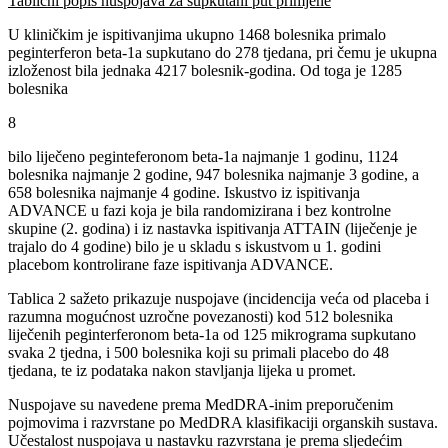
Tablični popis nuspojava za supkutani put primjene
U kliničkim je ispitivanjima ukupno 1468 bolesnika primalo
peginterferon beta-1a supkutano do 278 tjedana, pri čemu je ukupna
izloženost bila jednaka 4217 bolesnik-godina. Od toga je 1285
bolesnika
8
bilo liječeno peginteferonom beta-1a najmanje 1 godinu, 1124
bolesnika najmanje 2 godine, 947 bolesnika najmanje 3 godine, a
658 bolesnika najmanje 4 godine. Iskustvo iz ispitivanja
ADVANCE u fazi koja je bila randomizirana i bez kontrolne
skupine (2. godina) i iz nastavka ispitivanja ATTAIN (liječenje je
trajalo do 4 godine) bilo je u skladu s iskustvom u 1. godini
placebom kontrolirane faze ispitivanja ADVANCE.
Tablica 2 sažeto prikazuje nuspojave (incidencija veća od placeba i
razumna mogućnost uzročne povezanosti) kod 512 bolesnika
liječenih peginterferonom beta-1a od 125 mikrograma supkutano
svaka 2 tjedna, i 500 bolesnika koji su primali placebo do 48
tjedana, te iz podataka nakon stavljanja lijeka u promet.
Nuspojave su navedene prema MedDRA-inim preporučenim
pojmovima i razvrstane po MedDRA klasifikaciji organskih sustava.
Učestalost nuspojava u nastavku razvrstana je prema sljedećim