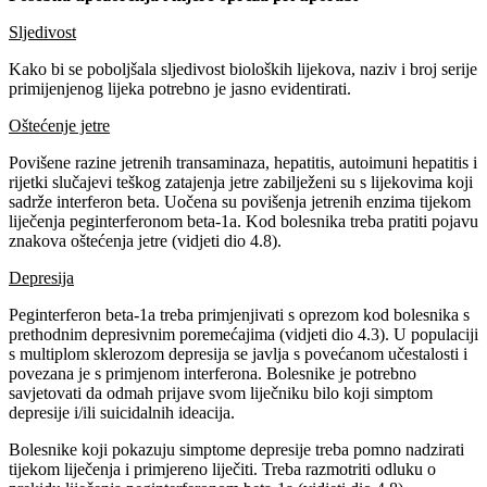
Sljedivost
Kako bi se poboljšala sljedivost bioloških lijekova, naziv i broj serije
primijenjenog lijeka potrebno je jasno evidentirati.
Oštećenje jetre
Povišene razine jetrenih transaminaza, hepatitis, autoimuni hepatitis i
rijetki slučajevi teškog zatajenja jetre zabilježeni su s lijekovima koji
sadrže interferon beta. Uočena su povišenja jetrenih enzima tijekom
liječenja peginterferonom beta-1a. Kod bolesnika treba pratiti pojavu
znakova oštećenja jetre (vidjeti dio 4.8).
Depresija
Peginterferon beta-1a treba primjenjivati s oprezom kod bolesnika s
prethodnim depresivnim poremećajima (vidjeti dio 4.3). U populaciji
s multiplom sklerozom depresija se javlja s povećanom učestalosti i
povezana je s primjenom interferona. Bolesnike je potrebno
savjetovati da odmah prijave svom liječniku bilo koji simptom
depresije i/ili suicidalnih ideacija.
Bolesnike koji pokazuju simptome depresije treba pomno nadzirati
tijekom liječenja i primjereno liječiti. Treba razmotriti odluku o