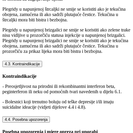
Plegridy u napunjenoj štrcaljki ne smije se koristiti ako je tekućina
obojena, zamućena ili ako sadrži plutajuće čestice. Tekućina u
štrcaljki mora biti bistra i bezbojna.
Plegridy u napunjenoj brizgalici ne smije se koristiti ako zelene trake
nisu vidljive u prozorčiću statusa injekcije u napunjenoj brizgalici.
Plegridy u napunjenoj brizgalici ne smije se koristiti ako je tekućina
obojena, zamućena ili ako sadrži plutajuće čestice. Tekućina u
prozorčiću za prikaz lijeka mora biti bistra i bezbojna.
4.3. Kontraindikacije
Kontraindikacije
- Preosjetljivost na prirodni ili rekombinantni interferon beta,
peginterferon ili neku od pomoćnih tvari navedenih u dijelu 6.1.
- Bolesnici koji trenutno boluju od teške depresije i/ili imaju
suicidalne ideacije (vidjeti dijelove 4.4 i 4.8).
4.4. Posebna upozorenja
Posebna upozorenja i mjere opreza pri uporabi