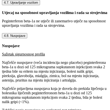
4.7. Upravljanje vozilom
Utjecaj na sposobnost upravljanja vozilima i rada sa strojevima
Peginterferon beta-1a ne utječe ili zanemarivo utječe na sposobnost
upravljanja vozilima i rada sa strojevima.
4.8. Nuspojave
Nuspojave
Sažetak sigurnosnog profila
Najčešće nuspojave (veća incidencija nego placebo) peginterferona
beta-1a u dozi od 125 mikrograma supkutanom injekcijom svaka 2
tjedna bile su eritem na mjestu injiciranja, bolest nalik gripi,
pireksija, glavobolja, mialgija, zimica, bol na mjestu injiciranja,
astenija, pruritus na mjestu injiciranja i artralgija.
Najčešće prijavljena nuspojava koja je dovela do prekida liječenja u
bolesnika liječenih peginterferonom beta-1a u dozi od 125
mikrograma supkutanom injekcijom svaka 2 tjedna, bila je bolest
nalik gripi (<1%).