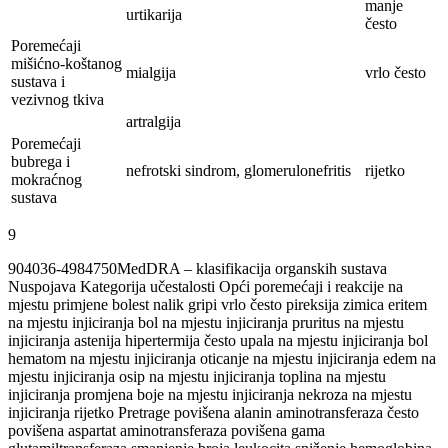
manje
urtikarija
često
Poremećaji
mišićno-koštanog
mialgija
vrlo često
sustava i
vezivnog tkiva
artralgija
Poremećaji
bubrega i
nefrotski sindrom, glomerulonefritis
rijetko
mokraćnog
sustava
9
904036-4984750MedDRA – klasifikacija organskih sustava
Nuspojava Kategorija učestalosti Opći poremećaji i reakcije na
mjestu primjene bolest nalik gripi vrlo često pireksija zimica eritem
na mjestu injiciranja bol na mjestu injiciranja pruritus na mjestu
injiciranja astenija hipertermija često upala na mjestu injiciranja bol
hematom na mjestu injiciranja oticanje na mjestu injiciranja edem na
mjestu injiciranja osip na mjestu injiciranja toplina na mjestu
injiciranja promjena boje na mjestu injiciranja nekroza na mjestu
injiciranja rijetko Pretrage povišena alanin aminotransferaza često
povišena aspartat aminotransferaza povišena gama