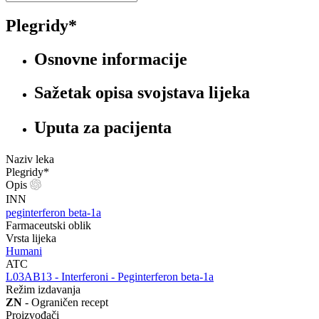
Plegridy*
Osnovne informacije
Sažetak opisa svojstava lijeka
Uputa za pacijenta
Naziv leka
Plegridy*
Opis
INN
peginterferon beta-1a
Farmaceutski oblik
Vrsta lijeka
Humani
ATC
‍L03AB13 - Interferoni - Peginterferon beta-1a
Režim izdavanja
ZN
- Ograničen recept
Proizvođači