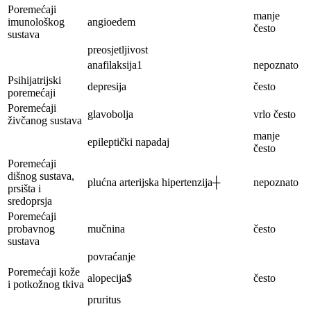
Poremećaji
manje
imunološkog
angioedem
često
sustava
preosjetljivost
anafilaksija1
nepoznato
Psihijatrijski
depresija
često
poremećaji
Poremećaji
glavobolja
vrlo često
živčanog sustava
manje
epileptički napadaj
često
Poremećaji
dišnog sustava,
plućna arterijska hipertenzija┼
nepoznato
prsišta i
sredoprsja
Poremećaji
probavnog
mučnina
često
sustava
povraćanje
Poremećaji kože
alopecija$
često
i potkožnog tkiva
pruritus