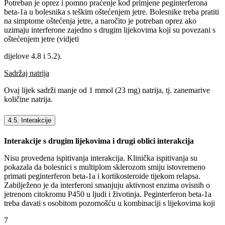
Potreban je oprez i pomno praćenje kod primjene peginterferona
beta-1a u bolesnika s teškim oštećenjem jetre. Bolesnike treba pratiti
na simptome oštećenja jetre, a naročito je potreban oprez ako
uzimaju interferone zajedno s drugim lijekovima koji su povezani s
oštećenjem jetre (vidjeti
dijelove 4.8 i 5.2).
Sadržaj natrija
Ovaj lijek sadrži manje od 1 mmol (23 mg) natrija, tj. zanemarive
količine natrija.
4.5. Interakcije
Interakcije s drugim lijekovima i drugi oblici interakcija
Nisu provedena ispitivanja interakcija. Klinička ispitivanja su
pokazala da bolesnici s multiplom sklerozom smiju istovremeno
primati peginterferon beta-1a i kortikosteroide tijekom relapsa.
Zabilježeno je da interferoni smanjuju aktivnost enzima ovisnih o
jetrenom citokromu P450 u ljudi i životinja. Peginterferon beta-1a
treba davati s osobitom pozornošću u kombinaciji s lijekovima koji
7