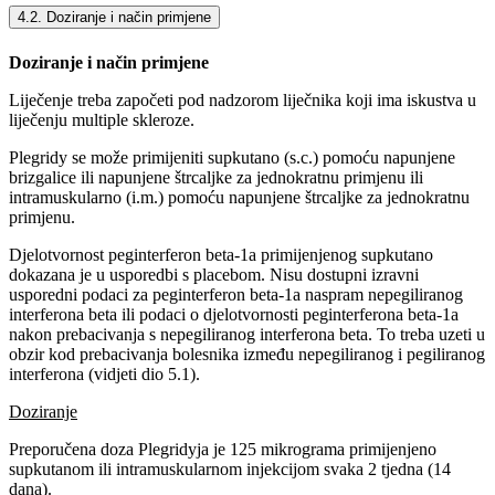
4.2. Doziranje i način primjene
Doziranje i način primjene
Liječenje treba započeti pod nadzorom liječnika koji ima iskustva u
liječenju multiple skleroze.
Plegridy se može primijeniti supkutano (s.c.) pomoću napunjene
brizgalice ili napunjene štrcaljke za jednokratnu primjenu ili
intramuskularno (i.m.) pomoću napunjene štrcaljke za jednokratnu
primjenu.
Djelotvornost peginterferon beta-1a primijenjenog supkutano
dokazana je u usporedbi s placebom. Nisu dostupni izravni
usporedni podaci za peginterferon beta-1a naspram nepegiliranog
interferona beta ili podaci o djelotvornosti peginterferona beta-1a
nakon prebacivanja s nepegiliranog interferona beta. To treba uzeti u
obzir kod prebacivanja bolesnika između nepegiliranog i pegiliranog
interferona (vidjeti dio 5.1).
Doziranje
Preporučena doza Plegridyja je 125 mikrograma primijenjeno
supkutanom ili intramuskularnom injekcijom svaka 2 tjedna (14
dana).