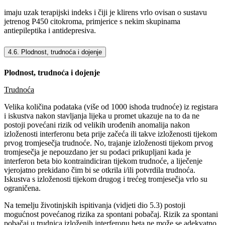
imaju uzak terapijski indeks i čiji je klirens vrlo ovisan o sustavu
jetrenog P450 citokroma, primjerice s nekim skupinama
antiepileptika i antidepresiva.
4.6. Plodnost, trudnoća i dojenje
Plodnost, trudnoća i dojenje
Trudnoća
Velika količina podataka (više od 1000 ishoda trudnoće) iz registara
i iskustva nakon stavljanja lijeka u promet ukazuje na to da ne
postoji povećani rizik od velikih urođenih anomalija nakon
izloženosti interferonu beta prije začeća ili takve izloženosti tijekom
prvog tromjesečja trudnoće. No, trajanje izloženosti tijekom prvog
tromjesečja je nepouzdano jer su podaci prikupljani kada je
interferon beta bio kontraindiciran tijekom trudnoće, a liječenje
vjerojatno prekidano čim bi se otkrila i/ili potvrdila trudnoća.
Iskustva s izloženosti tijekom drugog i trećeg tromjesečja vrlo su
ograničena.
Na temelju životinjskih ispitivanja (vidjeti dio 5.3) postoji
mogućnost povećanog rizika za spontani pobačaj. Rizik za spontani
pobačaj u trudnica izloženih interferonu beta ne može se adekvatno