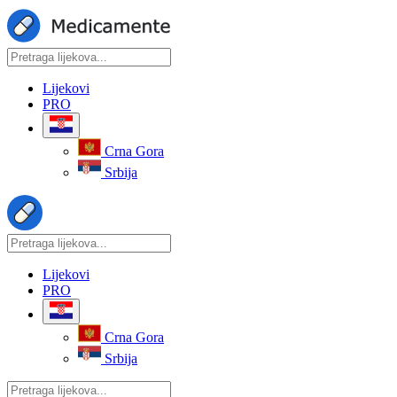
Lijekovi
PRO
Crna Gora
Srbija
Lijekovi
PRO
Crna Gora
Srbija