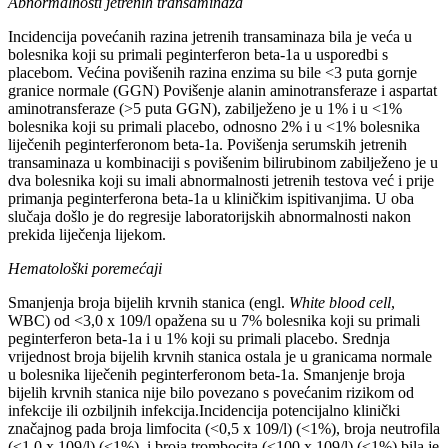
Abnormalnosti jetrenih transaminaza
Incidencija povećanih razina jetrenih transaminaza bila je veća u
bolesnika koji su primali peginterferon beta-1a u usporedbi s
placebom. Većina povišenih razina enzima su bile <3 puta gornje
granice normale (GGN) Povišenje alanin aminotransferaze i aspartat
aminotransferaze (>5 puta GGN), zabilježeno je u 1% i u <1%
bolesnika koji su primali placebo, odnosno 2% i u <1% bolesnika
liječenih peginterferonom beta-1a. Povišenja serumskih jetrenih
transaminaza u kombinaciji s povišenim bilirubinom zabilježeno je u
dva bolesnika koji su imali abnormalnosti jetrenih testova već i prije
primanja peginterferona beta-1a u kliničkim ispitivanjima. U oba
slučaja došlo je do regresije laboratorijskih abnormalnosti nakon
prekida liječenja lijekom.
Hematološki poremećaji
Smanjenja broja bijelih krvnih stanica (engl.
White blood cell
,
WBC) od <3,0 x 109/l opažena su u 7% bolesnika koji su primali
peginterferon beta-1a i u 1% koji su primali placebo. Srednja
vrijednost broja bijelih krvnih stanica ostala je u granicama normale
u bolesnika liječenih peginterferonom beta-1a. Smanjenje broja
bijelih krvnih stanica nije bilo povezano s povećanim rizikom od
infekcije ili ozbiljnih infekcija.Incidencija potencijalno klinički
značajnog pada broja limfocita (<0,5 x 109/l) (<1%), broja neutrofila
(≤1,0 x 109/l) (<1%), i broja trombocita (≤100 x 109/l) (≤1%) bila je