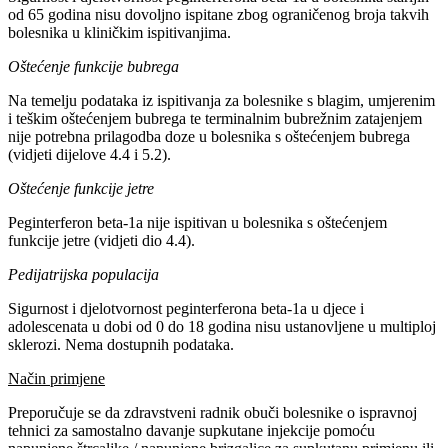
od 65 godina nisu dovoljno ispitane zbog ograničenog broja takvih
bolesnika u kliničkim ispitivanjima.
Oštećenje funkcije bubrega
Na temelju podataka iz ispitivanja za bolesnike s blagim, umjerenim
i teškim oštećenjem bubrega te terminalnim bubrežnim zatajenjem
nije potrebna prilagodba doze u bolesnika s oštećenjem bubrega
(vidjeti dijelove 4.4 i 5.2).
Oštećenje funkcije jetre
Peginterferon beta-1a nije ispitivan u bolesnika s oštećenjem
funkcije jetre (vidjeti dio 4.4).
Pedijatrijska populacija
Sigurnost i djelotvornost peginterferona beta-1a u djece i
adolescenata u dobi od 0 do 18 godina nisu ustanovljene u multiploj
sklerozi. Nema dostupnih podataka.
Način primjene
Preporučuje se da zdravstveni radnik obuči bolesnike o ispravnoj
tehnici za samostalno davanje supkutane injekcije pomoću