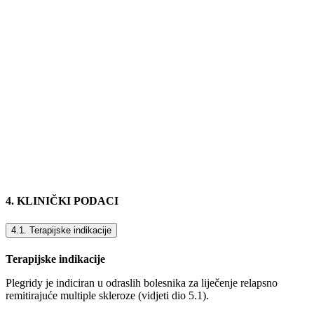
4. KLINIČKI PODACI
4.1. Terapijske indikacije
Terapijske indikacije
Plegridy je indiciran u odraslih bolesnika za liječenje relapsno
remitirajuće multiple skleroze (vidjeti dio 5.1).