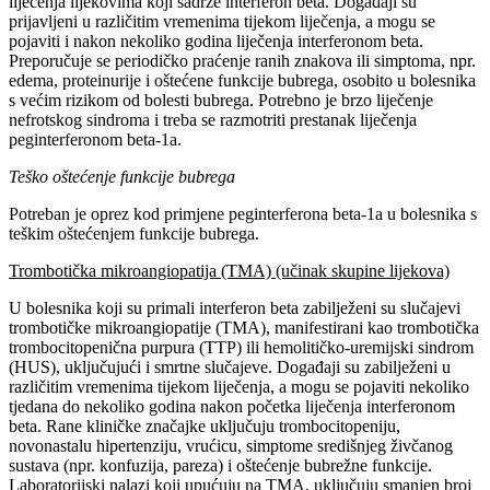
liječenja lijekovima koji sadrže interferon beta. Događaji su
prijavljeni u različitim vremenima tijekom liječenja, a mogu se
pojaviti i nakon nekoliko godina liječenja interferonom beta.
Preporučuje se periodičko praćenje ranih znakova ili simptoma, npr.
edema, proteinurije i oštećene funkcije bubrega, osobito u bolesnika
s većim rizikom od bolesti bubrega. Potrebno je brzo liječenje
nefrotskog sindroma i treba se razmotriti prestanak liječenja
peginterferonom beta-1a.
Teško oštećenje funkcije bubrega
Potreban je oprez kod primjene peginterferona beta-1a u bolesnika s
teškim oštećenjem funkcije bubrega.
Trombotička mikroangiopatija (TMA) (učinak skupine lijekova)
U bolesnika koji su primali interferon beta zabilježeni su slučajevi
trombotičke mikroangiopatije (TMA), manifestirani kao trombotička
trombocitopenična purpura (TTP) ili hemolitičko-uremijski sindrom
(HUS), uključujući i smrtne slučajeve. Događaji su zabilježeni u
različitim vremenima tijekom liječenja, a mogu se pojaviti nekoliko
tjedana do nekoliko godina nakon početka liječenja interferonom
beta. Rane kliničke značajke uključuju trombocitopeniju,
novonastalu hipertenziju, vrućicu, simptome središnjeg živčanog
sustava (npr. konfuzija, pareza) i oštećenje bubrežne funkcije.
Laboratorijski nalazi koji upućuju na TMA, uključuju smanjen broj