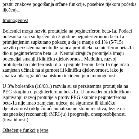
pratiti znakove pogoršanja srčane funkcije, posebice tijekom početka
liječenja.
Imunogenost
Bolesnici mogu razviti protutijela na peginterferon beta-1a. Podaci
bolesnika koji su liječeni do 2 godine peginterferonom beta-1a
primijenjenim supkutano pokazuju da je manje od 1% (5/715)
razvilo perzistentna neutralizirajuća protutijela na interferon beta-1a
dio u peginterferona beta-1a. Neutralizirajuća protutijela imaju
potencijal smanjiti kliničku djelotvornost. Međutim, razvoj
protutijela na interferonski dio u peginterferonu beta 1a nije imao
zamjetan učinak na sigurnost ili kliničku djelotvornost, iako je
analiza bila ograničena niskom incidencijom imunogenosti.
U 3% bolesnika (18/681) razvila su se perzistentna protutijela na
PEG skupinu u peginterferonu beta-1a. U provedenom kliničkom
ispitivanju razvoj protutijela protiv PEG skupine peginterferona
beta-1a nije imao zamjetan utjecaj na sigurnost ili kliničku
djelotvornost (uključujući anualiziranu stopu recidiva, lezije na
magnetskoj rezonanciji (MRI-ju) i progresiju onesposobljenosti
(invalidnosti).
Oštećenje funkcije jetre