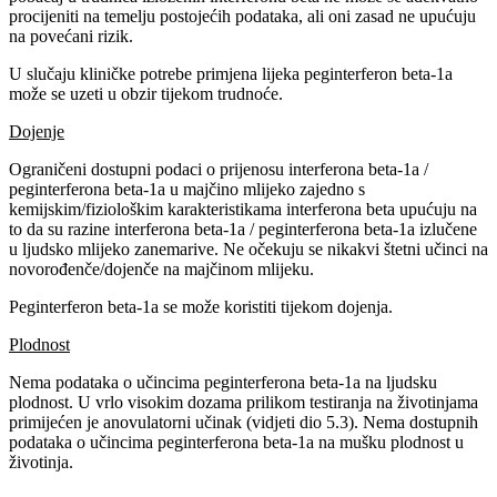
procijeniti na temelju postojećih podataka, ali oni zasad ne upućuju
na povećani rizik.
U slučaju kliničke potrebe primjena lijeka peginterferon beta-1a
može se uzeti u obzir tijekom trudnoće.
Dojenje
Ograničeni dostupni podaci o prijenosu interferona beta-1a /
peginterferona beta-1a u majčino mlijeko zajedno s
kemijskim/fiziološkim karakteristikama interferona beta upućuju na
to da su razine interferona beta-1a / peginterferona beta-1a izlučene
u ljudsko mlijeko zanemarive. Ne očekuju se nikakvi štetni učinci na
novorođenče/dojenče na majčinom mlijeku.
Peginterferon beta-1a se može koristiti tijekom dojenja.
Plodnost
Nema podataka o učincima peginterferona beta-1a na ljudsku
plodnost. U vrlo visokim dozama prilikom testiranja na životinjama
primijećen je anovulatorni učinak (vidjeti dio 5.3). Nema dostupnih
podataka o učincima peginterferona beta-1a na mušku plodnost u
životinja.