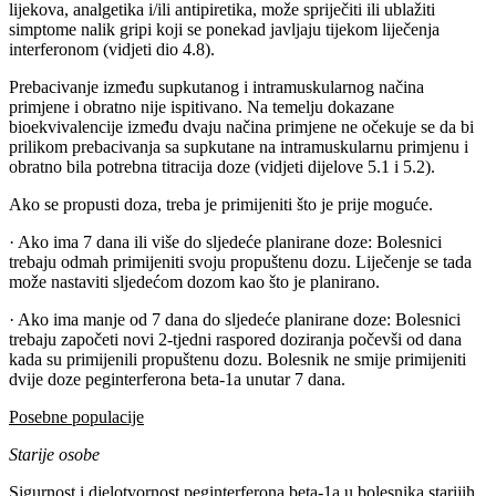
lijekova, analgetika i/ili antipiretika, može spriječiti ili ublažiti
simptome nalik gripi koji se ponekad javljaju tijekom liječenja
interferonom (vidjeti dio 4.8).
Prebacivanje između supkutanog i intramuskularnog načina
primjene i obratno nije ispitivano. Na temelju dokazane
bioekvivalencije između dvaju načina primjene ne očekuje se da bi
prilikom prebacivanja sa supkutane na intramuskularnu primjenu i
obratno bila potrebna titracija doze (vidjeti dijelove 5.1 i 5.2).
Ako se propusti doza, treba je primijeniti što je prije moguće.
· Ako ima 7 dana ili više do sljedeće planirane doze: Bolesnici
trebaju odmah primijeniti svoju propuštenu dozu. Liječenje se tada
može nastaviti sljedećom dozom kao što je planirano.
· Ako ima manje od 7 dana do sljedeće planirane doze: Bolesnici
trebaju započeti novi 2-tjedni raspored doziranja počevši od dana
kada su primijenili propuštenu dozu. Bolesnik ne smije primijeniti
dvije doze peginterferona beta-1a unutar 7 dana.
Posebne populacije
Starije osobe
Sigurnost i djelotvornost peginterferona beta-1a u bolesnika starijih