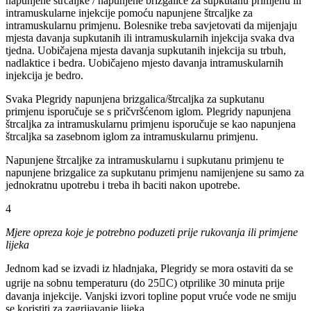
napunjene štrcaljke / napunjene brizgalice za supkutanu primjenu ili
intramuskularne injekcije pomoću napunjene štrcaljke za
intramuskularnu primjenu. Bolesnike treba savjetovati da mijenjaju
mjesta davanja supkutanih ili intramuskularnih injekcija svaka dva
tjedna. Uobičajena mjesta davanja supkutanih injekcija su trbuh,
nadlaktice i bedra. Uobičajeno mjesto davanja intramuskularnih
injekcija je bedro.
Svaka Plegridy napunjena brizgalica/štrcaljka za supkutanu
primjenu isporučuje se s pričvršćenom iglom. Plegridy napunjena
štrcaljka za intramuskularnu primjenu isporučuje se kao napunjena
štrcaljka sa zasebnom iglom za intramuskularnu primjenu.
Napunjene štrcaljke za intramuskularnu i supkutanu primjenu te
napunjene brizgalice za supkutanu primjenu namijenjene su samo za
jednokratnu upotrebu i treba ih baciti nakon upotrebe.
4
Mjere opreza koje je potrebno poduzeti prije rukovanja ili primjene
lijeka
Jednom kad se izvadi iz hladnjaka, Plegridy se mora ostaviti da se
ugrije na sobnu temperaturu (do 25C) otprilike 30 minuta prije
davanja injekcije. Vanjski izvori topline poput vruće vode ne smiju
se koristiti za zagrijavanje lijeka.