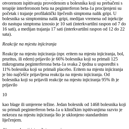
otvorenom ispitivanju provedenom u bolesnika koji su prebačeni s
terapije interferonom beta na peginterferon beta-1a procijenjeni su
početak i trajanje profilaktički liječenih simptoma nalik gripi. U
bolesnika sa simptomima nalik gripi, medijan vremena od injekcije
do nastupa simptoma iznosio je 10 sati (interkvartilni raspon od 7 do
16 sati), a medijan trajanja 17 sati (interkvartilni raspon od 12 do 22
sata).
Reakcije na mjestu injiciranja
Reakcije na mjestu injiciranja (npr. eritem na mjestu injiciranja, bol,
pruritus, ili edem) prijavilo je 66% bolesnika koji su primali 125
mikrograma peginterferona beta-1a svaka 2 tjedna u usporedbi s
11% bolesnika koji su primali placebo. Eritem na mjestu injiciranja
je bio najčešće prijavljena reakcija na mjestu injiciranja. Od
bolesnika koji su prijavili reakcije na mjestu injiciranja 95% ih je
prijavilo
10
kao blage ili umjerene težine. Jedan bolesnik od 1468 bolesnika koji
su primali peginterferon beta-1a u kliničkim ispitivanjima razvio je
nekrozu na mjestu injiciranja što je uklonjeno standardnim
liječenjem.