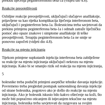
prekidu liječenja peginterferonom beta-1a (vidjeti dio 4.8).
Reakcije preosjetljivosti
Ozbiljne reakcije preosjetljivosti, uključujući slučajeve anafilaksije,
prijavljene su kao rijetka komplikacija liječenja interferonom beta,
uključujući i peginterferon beta-1a. Bolesnicima treba savjetovati da
prekinu primjenu peginterferona beta-1a i odmah zatraže liječničku
pomoć ako opaze znakove i simptome anafilaksije ili teške
preosjetljivosti. Terapiju peginterferonom beta-1a ne smije se
ponovno započeti (vidjeti dio 4.8).
Reakcije na mjestu injiciranja
Tijekom primjene supkutanih injekcija interferona beta zabilježene
su reakcije na mjestu injiciranja uključujući nekrozu na mjestu
injiciranja. Kako bi se smanjio rizik od reakcija na mjestu injiciranja,
5
bolesnike treba podučiti primjeni aseptičke tehnike davanja injekcije.
Povremeno treba pregledati postupak samostalnog davanja injekcije
od strane bolesnika, pogotovo ako je došlo do reakcije na mjestu
injiciranja. Ako je bolesnik iskusio bilo kakvo oštećenje na koži, što
može biti popraćeno oticanjem ili istjecanjem tekućine na mjestu
injiciranja, bolesnika treba savjetovati da razgovara sa svojim