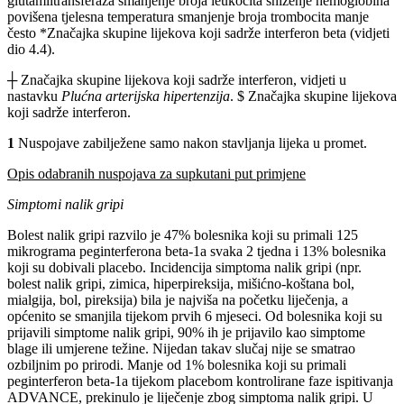
glutamiltransferaza smanjenje broja leukocita sniženje hemoglobina
povišena tjelesna temperatura smanjenje broja trombocita manje
često *Značajka skupine lijekova koji sadrže interferon beta (vidjeti
dio 4.4).
┼ Značajka skupine lijekova koji sadrže interferon, vidjeti u
nastavku
Plućna arterijska hipertenzija
.
$ Značajka skupine lijekova
koji sadrže interferon.
1
Nuspojave zabilježene samo nakon stavljanja lijeka u promet.
Opis odabranih nuspojava za supkutani put primjene
Simptomi nalik gripi
Bolest nalik gripi razvilo je 47% bolesnika koji su primali 125
mikrograma peginterferona beta-1a svaka 2 tjedna i 13% bolesnika
koji su dobivali placebo. Incidencija simptoma nalik gripi (npr.
bolest nalik gripi, zimica, hiperpireksija, mišićno-koštana bol,
mialgija, bol, pireksija) bila je najviša na početku liječenja, a
općenito se smanjila tijekom prvih 6 mjeseci. Od bolesnika koji su
prijavili simptome nalik gripi, 90% ih je prijavilo kao simptome
blage ili umjerene težine. Nijedan takav slučaj nije se smatrao
ozbiljnim po prirodi. Manje od 1% bolesnika koji su primali
peginterferon beta-1a tijekom placebom kontrolirane faze ispitivanja
ADVANCE, prekinulo je liječenje zbog simptoma nalik gripi. U