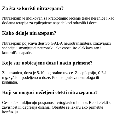
Za šta se koristi nitrazepam?
Nitrazepam je indikovan za kratkotrajno lecenje teške nesanice i kao
dodatna terapija za epilepticne napade kod odraslih i dece.
Kako deluje nitrazepam?
Nitrazepam pojacava dejstvo GABA neurotransmitera, izazivajuci
sedaciju i smanjujuci neuronsku aktivnost, što olakšava san i
kontroliše napade.
Koje sur uobicajene doze i nacin primene?
Za nesanicu, doza je 5-10 mg oralno uvece. Za epilepsiju, 0.3-1
mg/kg/dan, podeljeno u doze. Pratite uputstva neurologa ili
psihijatra.
Koji su moguci neželjeni efekti nitrazepama?
Cesti efekti ukljucuju pospanost, vrtoglavicu i umor. Retki efekti su
zavisnost ili depresija disanja. Obratite se lekaru ako primetite
konfuziju.