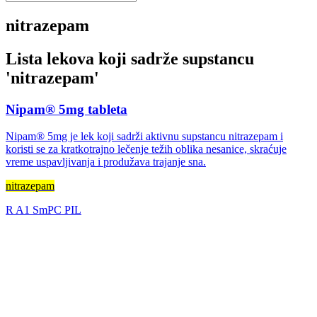
nitrazepam
Lista lekova koji sadrže supstancu
'
nitrazepam
'
Nipam® 5mg tableta
Nipam® 5mg je lek koji sadrži aktivnu supstancu nitrazepam i
koristi se za kratkotrajno lečenje težih oblika nesanice, skraćuje
vreme uspavljivanja i produžava trajanje sna.
nitrazepam
R
A1
SmPC
PIL