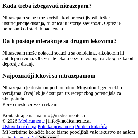
Kada treba izbegavati nitrazepam?
Nitrazepam se ne sme koristiti kod preosetljivosti, teške
insuficijencije disanja, trudnica ili istorije zavisnosti. Oprez je
potreban kod starijih pacijenata.
Da li postoje interakcije sa drugim lekovima?
Nitrazepam može pojacati sedaciju sa opioidima, alkoholom ili
antidepresivima. Obavestite lekara o svim terapijama zbog rizika od
depresije disanja.
Najpoznatiji lekovi sa nitrazepamom
Nitrazepam je dostupan pod brendom
Mogadon
i generickim
verzijama. Ovaj lek je dostupan uz recept zbog potencijala za
zloupotrebu.
Pravo mesto za Vašu reklamu
Kontaktirajte nas na
info@medicamente.ai
© 2026
Medicamente
|
info@medicamente.ai
Uslovi korišćenja
Politika privatnosti
Politika kolačića
Mi koristimo kolačiće kako bismo poboljšali vaše iskustvo na našem
sajtu.
Saznaj više