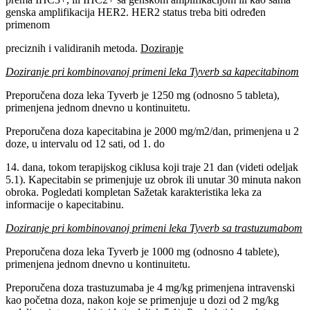
genska amplifikacija HER2. HER2 status treba biti određen
primenom
preciznih i validiranih metoda.
Doziranje
Doziranje pri kombinovanoj primeni leka Tyverb sa kapecitabinom
Preporučena doza leka Tyverb je 1250 mg (odnosno 5 tableta),
primenjena jednom dnevno u kontinuitetu.
Preporučena doza kapecitabina je 2000 mg/m2/dan, primenjena u 2
doze, u intervalu od 12 sati, od 1. do
14. dana, tokom terapijskog ciklusa koji traje 21 dan (videti odeljak
5.1). Kapecitabin se primenjuje uz obrok ili unutar 30 minuta nakon
obroka. Pogledati kompletan Sažetak karakteristika leka za
informacije o kapecitabinu.
Doziranje pri kombinovanoj primeni leka Tyverb sa trastuzumabom
Preporučena doza leka Tyverb je 1000 mg (odnosno 4 tablete),
primenjena jednom dnevno u kontinuitetu.
Preporučena doza trastuzumaba je 4 mg/kg primenjena intravenski
kao početna doza, nakon koje se primenjuje u dozi od 2 mg/kg