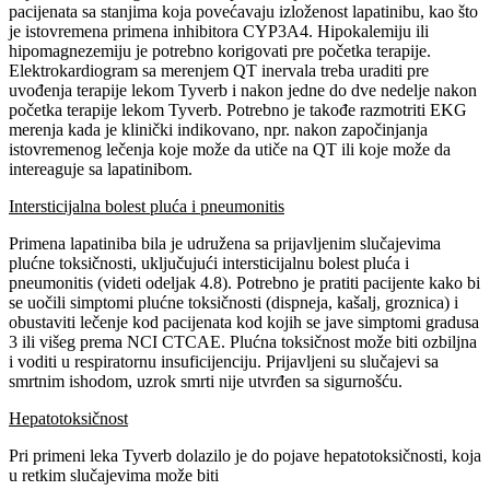
pacijenata sa stanjima koja povećavaju izloženost lapatinibu, kao što
je istovremena primena inhibitora CYP3A4. Hipokalemiju ili
hipomagnezemiju je potrebno korigovati pre početka terapije.
Elektrokardiogram sa merenjem QT inervala treba uraditi pre
uvođenja terapije lekom Tyverb i nakon jedne do dve nedelje nakon
početka terapije lekom Tyverb. Potrebno je takođe razmotriti EKG
merenja kada je klinički indikovano, npr. nakon započinjanja
istovremenog lečenja koje može da utiče na QT ili koje može da
intereaguje sa lapatinibom.
Intersticijalna bolest pluća i pneumonitis
Primena lapatiniba bila je udružena sa prijavljenim slučajevima
plućne toksičnosti, uključujući intersticijalnu bolest pluća i
pneumonitis (videti odeljak 4.8). Potrebno je pratiti pacijente kako bi
se uočili simptomi plućne toksičnosti (dispneja, kašalj, groznica) i
obustaviti lečenje kod pacijenata kod kojih se jave simptomi gradusa
3 ili višeg prema NCI CTCAE. Plućna toksičnost može biti ozbiljna
i voditi u respiratornu insuficijenciju. Prijavljeni su slučajevi sa
smrtnim ishodom, uzrok smrti nije utvrđen sa sigurnošću.
Hepatotoksičnost
Pri primeni leka Tyverb dolazilo je do pojave hepatotoksičnosti, koja
u retkim slučajevima može biti