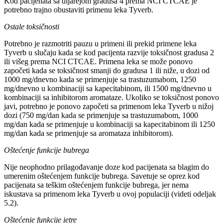
Kod pacijenata sa dijarejom gradusa 4 prema NCI CTCAE je
potrebno trajno obustaviti primenu leka Tyverb.
Ostale toksičnosti
Potrebno je razmotriti pauzu u primeni ili prekid primene leka
Tyverb u slučaju kada se kod pacijenta razvije toksičnost gradusa 2
ili višeg prema NCI CTCAE. Primena leka se može ponovo
započeti kada se toksičnost smanji do gradusa 1 ili niže, u dozi od
1000 mg/dnevno kada se primenjuje sa trastuzumabom, 1250
mg/dnevno u kombinaciji sa kapecitabinom, ili 1500 mg/dnevno u
kombinaciji sa inhibitorom aromataze. Ukoliko se toksičnost ponovo
javi, potrebno je ponovo započeti sa primenom leka Tyverb u nižoj
dozi (750 mg/dan kada se primenjuje sa trastuzumabom, 1000
mg/dan kada se primenjuje u kombinaciji sa kapecitabinom ili 1250
mg/dan kada se primenjuje sa aromataza inhibitorom).
Oštećenje funkcije bubrega
Nije neophodno prilagođavanje doze kod pacijenata sa blagim do
umerenim oštećenjem funkcije bubrega. Savetuje se oprez kod
pacijenata sa teškim oštećenjem funkcije bubrega, jer nema
iskustava sa primenom leka Tyverb u ovoj populaciji (videti odeljak
5.2).
Oštećenje funkcije jetre