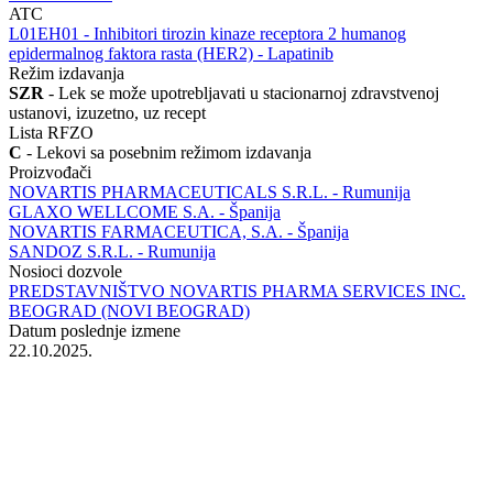
ATC
‍L01EH01 - Inhibitori tirozin kinaze receptora 2 humanog
epidermalnog faktora rasta (HER2) - Lapatinib
Režim izdavanja
SZR
- Lek se može upotrebljavati u stacionarnoj zdravstvenoj
ustanovi, izuzetno, uz recept
Lista RFZO
C
- Lekovi sa posebnim režimom izdavanja
Proizvođači
NOVARTIS PHARMACEUTICALS S.R.L. - Rumunija
GLAXO WELLCOME S.A. - Španija
NOVARTIS FARMACEUTICA, S.A. - Španija
SANDOZ S.R.L. - Rumunija
Nosioci dozvole
PREDSTAVNIŠTVO NOVARTIS PHARMA SERVICES INC.
BEOGRAD (NOVI BEOGRAD)
Datum poslednje izmene
22.10.2025.