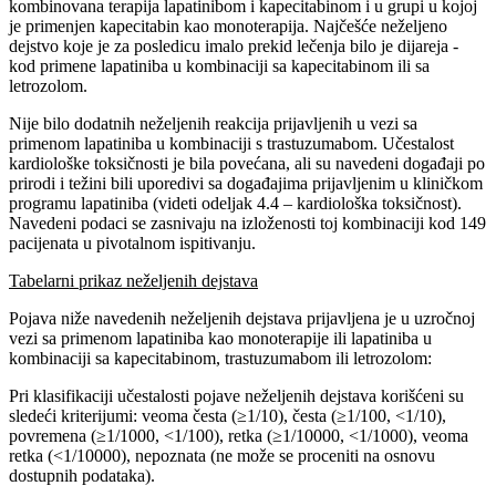
kombinovana terapija lapatinibom i kapecitabinom i u grupi u kojoj
je primenjen kapecitabin kao monoterapija. Najčešće neželjeno
dejstvo koje je za posledicu imalo prekid lečenja bilo je dijareja -
kod primene lapatiniba u kombinaciji sa kapecitabinom ili sa
letrozolom.
Nije bilo dodatnih neželjenih reakcija prijavljenih u vezi sa
primenom lapatiniba u kombinaciji s trastuzumabom. Učestalost
kardiološke toksičnosti je bila povećana, ali su navedeni događaji po
prirodi i težini bili uporedivi sa događajima prijavljenim u kliničkom
programu lapatiniba (videti odeljak 4.4 – kardiološka toksičnost).
Navedeni podaci se zasnivaju na izloženosti toj kombinaciji kod 149
pacijenata u pivotalnom ispitivanju.
Tabelarni prikaz neželjenih dejstava
Pojava niže navedenih neželjenih dejstava prijavljena je u uzročnoj
vezi sa primenom lapatiniba kao monoterapije ili lapatiniba u
kombinaciji sa kapecitabinom, trastuzumabom ili letrozolom:
Pri klasifikaciji učestalosti pojave neželjenih dejstava korišćeni su
sledeći kriterijumi: veoma česta (≥1/10), česta (≥1/100, <1/10),
povremena (≥1/1000, <1/100), retka (≥1/10000, <1/1000), veoma
retka (<1/10000), nepoznata (ne može se proceniti na osnovu
dostupnih podataka).