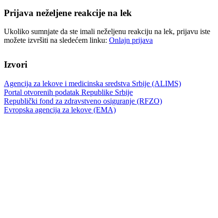
Prijava neželjene reakcije na lek
Ukoliko sumnjate da ste imali neželjenu reakciju na lek, prijavu iste
možete izvršiti na sledećem linku:
Onlajn prijava
Izvori
Agencija za lekove i medicinska sredstva Srbije (ALIMS)
Portal otvorenih podatak Republike Srbije
Republički fond za zdravstveno osiguranje (RFZO)
Evropska agencija za lekove (EMA)