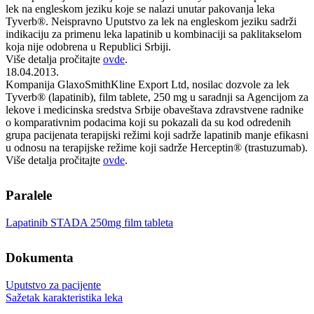
lek na engleskom jeziku koje se nalazi unutar pakovanja leka
Tyverb®. Neispravno Uputstvo za lek na engleskom jeziku sadrži
indikaciju za primenu leka lapatinib u kombinaciji sa paklitakselom
koja nije odobrena u Republici Srbiji.
Više detalja pročitajte
ovde
.
18.04.2013.
Kompanija GlaxoSmithKline Export Ltd, nosilac dozvole za lek
Tyverb® (lapatinib), film tablete, 250 mg u saradnji sa Agencijom za
lekove i medicinska sredstva Srbije obaveštava zdravstvene radnike
o komparativnim podacima koji su pokazali da su kod odredenih
grupa pacijenata terapijski režimi koji sadrže lapatinib manje efikasni
u odnosu na terapijske režime koji sadrže Herceptin® (trastuzumab).
Više detalja pročitajte
ovde
.
Paralele
Lapatinib STADA 250mg film tableta
Dokumenta
Uputstvo za pacijente
Sažetak karakteristika leka