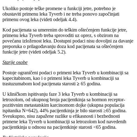
Ukoliko postoje teške promene u funkciji jetre, potrebno je
obustaviti primenu leka Tyverb i ne treba ponovo započinjati
primenu ovog leka (videti odeljak 4.4).
Kod pacijenata sa umerenim do teškim oštećenjem funkcije jetre,
primenu leka Tyverb treba sprovoditi uz oprez, s obzirom na
povećanu izloženost leku. Dostupni podaci nisu dovoljni za davanje
preporuka o prilagođavanju doza kod pacijenata sa oštećenjem
funkcije jetre (videti odeljak 5.2).
Starije osobe
Postoje ograničeni podaci o primeni leka Tyverb u kombinaciji sa
kapecitabinom, kao i o primeni leka Tyverb u kombinaciji sa
trastuzumabom kod pacijenata starosti
≥
65 godina.
U kliničkom ispitivanju faze 3 leka Tyverb u kombinaciji sa
letrozolom, od ukupnog broja pacijentkinja sa hormon receptor-
pozitivnim metastatskim karcinomom dojke (ukupna populacija
ispitanika N=642), 44% pacijentkinja je bilo starosti ≥65 godina.
Sveukupno, nisu zapažene razlike u efikasnosti i bezbednosti
primene leka Tyverb u kombinaciji sa letrozolom kod navedenih
pacijentkinja u odnosu na pacijentkinje starosti <65 godina.