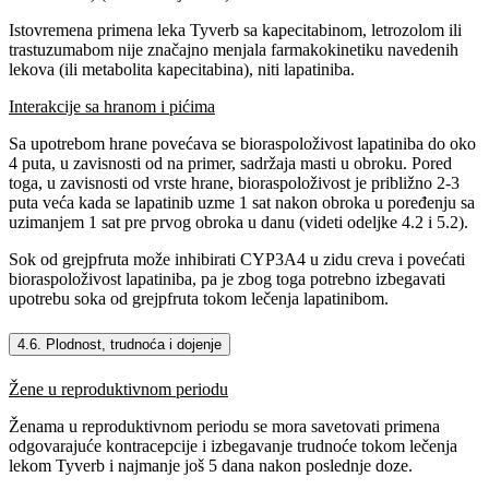
Istovremena primena leka Tyverb sa kapecitabinom, letrozolom ili
trastuzumabom nije značajno menjala farmakokinetiku navedenih
lekova (ili metabolita kapecitabina), niti lapatiniba.
Interakcije sa hranom i pićima
Sa upotrebom hrane povećava se bioraspoloživost lapatiniba do oko
4 puta, u zavisnosti od na primer, sadržaja masti u obroku. Pored
toga, u zavisnosti od vrste hrane, bioraspoloživost je približno 2-3
puta veća kada se lapatinib uzme 1 sat nakon obroka u poređenju sa
uzimanjem 1 sat pre prvog obroka u danu (videti odeljke 4.2 i 5.2).
Sok od grejpfruta može inhibirati CYP3A4 u zidu creva i povećati
bioraspoloživost lapatiniba, pa je zbog toga potrebno izbegavati
upotrebu soka od grejpfruta tokom lečenja lapatinibom.
4.6. Plodnost, trudnoća i dojenje
Žene u reproduktivnom periodu
Ženama u reproduktivnom periodu se mora savetovati primena
odgovarajuće kontracepcije i izbegavanje trudnoće tokom lečenja
lekom Tyverb i najmanje još 5 dana nakon poslednje doze.