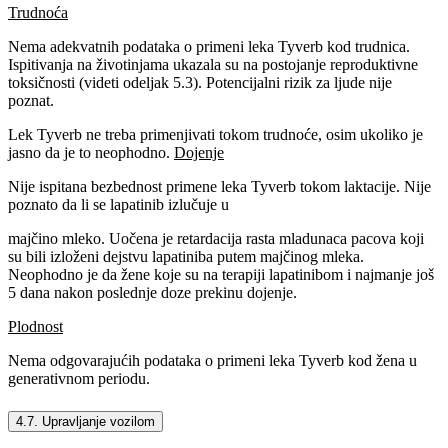
Trudnoća
Nema adekvatnih podataka o primeni leka Tyverb kod trudnica.
Ispitivanja na životinjama ukazala su na postojanje reproduktivne
toksičnosti (videti odeljak 5.3). Potencijalni rizik za ljude nije
poznat.
Lek Tyverb ne treba primenjivati tokom trudnoće, osim ukoliko je
jasno da je to neophodno.
Dojenje
Nije ispitana bezbednost primene leka Tyverb tokom laktacije. Nije
poznato da li se lapatinib izlučuje u
majčino mleko. Uočena je retardacija rasta mladunaca pacova koji
su bili izloženi dejstvu lapatiniba putem majčinog mleka.
Neophodno je da žene koje su na terapiji lapatinibom i najmanje još
5 dana nakon poslednje doze prekinu dojenje.
Plodnost
Nema odgovarajućih podataka o primeni leka Tyverb kod žena u
generativnom periodu.
4.7. Upravljanje vozilom