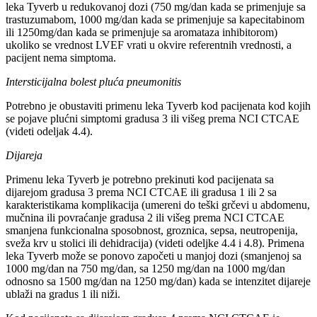
leka Tyverb u redukovanoj dozi (750 mg/dan kada se primenjuje sa
trastuzumabom, 1000 mg/dan kada se primenjuje sa kapecitabinom
ili 1250mg/dan kada se primenjuje sa aromataza inhibitorom)
ukoliko se vrednost LVEF vrati u okvire referentnih vrednosti, a
pacijent nema simptoma.
Intersticijalna bolest pluća pneumonitis
Potrebno je obustaviti primenu leka Tyverb kod pacijenata kod kojih
se pojave plućni simptomi gradusa 3 ili višeg prema NCI CTCAE
(videti odeljak 4.4).
Dijareja
Primenu leka Tyverb je potrebno prekinuti kod pacijenata sa
dijarejom gradusa 3 prema NCI CTCAE ili gradusa 1 ili 2 sa
karakteristikama komplikacija (umereni do teški grčevi u abdomenu,
mučnina ili povraćanje gradusa 2 ili višeg prema NCI CTCAE
smanjena funkcionalna sposobnost, groznica, sepsa, neutropenija,
sveža krv u stolici ili dehidracija) (videti odeljke 4.4 i 4.8). Primena
leka Tyverb može se ponovo započeti u manjoj dozi (smanjenoj sa
1000 mg/dan na 750 mg/dan, sa 1250 mg/dan na 1000 mg/dan
odnosno sa 1500 mg/dan na 1250 mg/dan) kada se intenzitet dijareje
ublaži na gradus 1 ili niži.