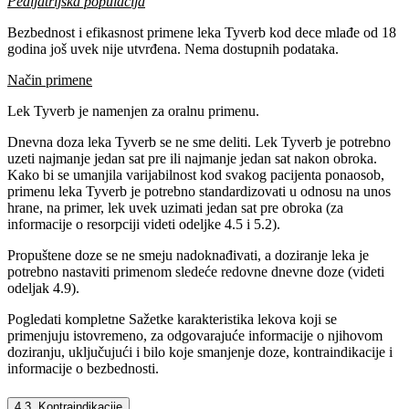
Pedijatrijska populacija
Bezbednost i efikasnost primene leka Tyverb kod dece mlađe od 18
godina još uvek nije utvrđena. Nema dostupnih podataka.
Način primene
Lek Tyverb je namenjen za oralnu primenu.
Dnevna doza leka Tyverb se ne sme deliti. Lek Tyverb je potrebno
uzeti najmanje jedan sat pre ili najmanje jedan sat nakon obroka.
Kako bi se umanjila varijabilnost kod svakog pacijenta ponaosob,
primenu leka Tyverb je potrebno standardizovati u odnosu na unos
hrane, na primer, lek uvek uzimati jedan sat pre obroka (za
informacije o resorpciji videti odeljke 4.5 i 5.2).
Propuštene doze se ne smeju nadoknađivati, a doziranje leka je
potrebno nastaviti primenom sledeće redovne dnevne doze (videti
odeljak 4.9).
Pogledati kompletne Sažetke karakteristika lekova koji se
primenjuju istovremeno, za odgovarajuće informacije o njihovom
doziranju, uključujući i bilo koje smanjenje doze, kontraindikacije i
informacije o bezbednosti.
4.3. Kontraindikacije