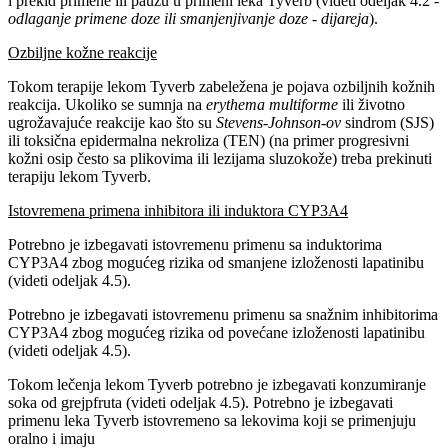
i prekid primene ili pauzu u primeni leka Tyverb (videti odeljak 4.2 -
odlaganje primene doze ili smanjenjivanje doze - dijareja
).
Ozbiljne kožne reakcije
Tokom terapije lekom Tyverb zabeležena je pojava ozbiljnih kožnih
reakcija. Ukoliko se sumnja na
erythema multiforme
ili životno
ugrožavajuće reakcije kao što su
Stevens-Johnson-ov
sindrom (SJS)
ili toksična epidermalna nekroliza (TEN) (na primer progresivni
kožni osip često sa plikovima ili lezijama sluzokože) treba prekinuti
terapiju lekom Tyverb.
Istovremena primena inhibitora ili induktora CYP3A4
Potrebno je izbegavati istovremenu primenu sa induktorima
CYP3A4 zbog mogućeg rizika od smanjene izloženosti lapatinibu
(videti odeljak 4.5).
Potrebno je izbegavati istovremenu primenu sa snažnim inhibitorima
CYP3A4 zbog mogućeg rizika od povećane izloženosti lapatinibu
(videti odeljak 4.5).
Tokom lečenja lekom Tyverb potrebno je izbegavati konzumiranje
soka od grejpfruta (videti odeljak 4.5). Potrebno je izbegavati
primenu leka Tyverb istovremeno sa lekovima koji se primenjuju
oralno i imaju