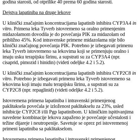
godina starosti, od otprilike 40 prema 60 godina starosti.
Dejstva lapatiniba na druge lekove
U klinički značajnim koncentracijama lapatinib inhibira CYP3A4
in
vitro
. Primena leka Tyverb istovremeno sa oralno primenjenim
midazolamom dovodila je do povećanja PIK za midazolam od
približno 45%. Kod intravenske primene midazolama nije bilo
klinički značajnog povećanja PIK. Potrebno je izbegavati primenu
leka Tyverb istovremeno sa lekovima koji se primenjuju oralno i
imaju usku terapijsku širinu, a supstrati su za CYP3A4 (npr.
cisaprid, pimozid i hinidin) (videti odeljke 4.2 i 5.2).
U klinički značajnim koncentracijama lapatinib inhibira CYP2C8
in
vitro
. Potrebno je izbegavati primenu leka Tyverb istovremeno sa
lekovima koji imaju malu terapijsku širinu, a supstrati su za
CYP2C8 (npr. repaglinid) (videti odeljke 4.2 i 5.2).
Istovremena primena lapatiniba i intravenski primenjenog
paklitaksela povećala je izloženost paklitakselu za 23%, usled
inhibicije CYP2C8 i/ili Pgp lapatinibom. U kliničkim ispitivanjima
navedene kombinacije lekova zapaženo je povećanje učestalosti i
težine dijareje i neutropenije. Savetuje se oprez pri istovremenoj
primeni lapatiniba sa paklitakselom.
Istovremena primena lapatiniba i intravenski primenjenog