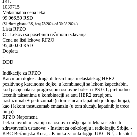
JKL
‍1039715
Maksimalna cena leka
99,066.50 RSD
(Službeni glasnik RS, broj 73/2024 od 30.08.2024.)
Lista RFZO
C
- Lekovi sa posebnim režimom izdavanja
Cena na listi lekova RFZO
95,460.00 RSD
Doplata
-
DDD
-
Indikacije za RFZO
Karcinom dojke - druga ili treca linija metastatskog HER2
pozitivnog karcinoma dojke, u kombinaciji sa lekom kapecitabin,
kod pacijenata sa progresijom osnovne bolesti i PS 0-1, prethodno
lecenih taksanima u kombinaciji sa anti HER2 terapijom,
trastuzumab ± pertuzumab (u tom slucaju lapatinib je druga linija),
kao i lekom trastuzumab emtanzin (u tom slucaju lapatinib je treca
linija).
RFZO Napomena
Lek se uvodi u terapiju na osnovu mišljenja tri lekara sledecih
zdravstvenih ustanova: - Institut za onkologiju i radiologiju Srbije, -
KBC Bežanijska Kosa, - Klinika za onkologiju UKC Niš, - Institut