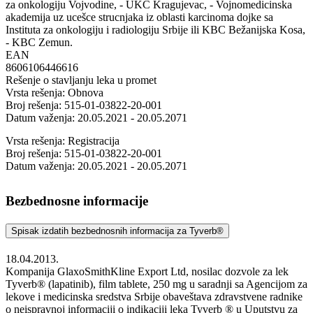
za onkologiju Vojvodine, - UKC Kragujevac, - Vojnomedicinska
akademija uz ucešce strucnjaka iz oblasti karcinoma dojke sa
Instituta za onkologiju i radiologiju Srbije ili KBC Bežanijska Kosa,
- KBC Zemun.
EAN
8606106446616
Rešenje o stavljanju leka u promet
Vrsta rešenja: Obnova
Broj rešenja: 515-01-03822-20-001
Datum važenja: 20.05.2021 - 20.05.2071
Vrsta rešenja: Registracija
Broj rešenja: 515-01-03822-20-001
Datum važenja: 20.05.2021 - 20.05.2071
Bezbednosne informacije
Spisak izdatih bezbednosnih informacija za Tyverb®
18.04.2013.
Kompanija GlaxoSmithKline Export Ltd, nosilac dozvole za lek
Tyverb® (lapatinib), film tablete, 250 mg u saradnji sa Agencijom za
lekove i medicinska sredstva Srbije obaveštava zdravstvene radnike
o neispravnoj informaciji o indikaciji leka Tyverb ® u Uputstvu za