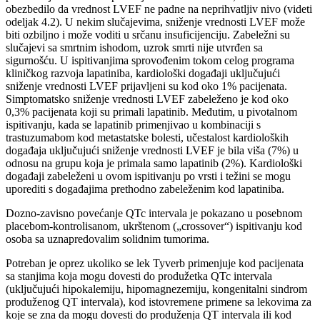
obezbedilo da vrednost LVEF ne padne na neprihvatljiv nivo (videti
odeljak 4.2). U nekim slučajevima, sniženje vrednosti LVEF može
biti ozbiljno i može voditi u srčanu insuficijenciju. Zabeležni su
slučajevi sa smrtnim ishodom, uzrok smrti nije utvrđen sa
sigurnošću. U ispitivanjima sprovođenim tokom celog programa
kliničkog razvoja lapatiniba, kardiološki događaji uključujući
sniženje vrednosti LVEF prijavljeni su kod oko 1% pacijenata.
Simptomatsko sniženje vrednosti LVEF zabeleženo je kod oko
0,3% pacijenata koji su primali lapatinib. Međutim, u pivotalnom
ispitivanju, kada se lapatinib primenjivao u kombinaciji s
trastuzumabom kod metastatske bolesti, učestalost kardioloških
događaja uključujući sniženje vrednosti LVEF je bila viša (7%) u
odnosu na grupu koja je primala samo lapatinib (2%). Kardiološki
događaji zabeleženi u ovom ispitivanju po vrsti i težini se mogu
uporediti s događajima prethodno zabeleženim kod lapatiniba.
Dozno-zavisno povećanje QTc intervala je pokazano u posebnom
placebom-kontrolisanom, ukrštenom („crossover“) ispitivanju kod
osoba sa uznapredovalim solidnim tumorima.
Potreban je oprez ukoliko se lek Tyverb primenjuje kod pacijenata
sa stanjima koja mogu dovesti do produžetka QTc intervala
(uključujući hipokalemiju, hipomagnezemiju, kongenitalni sindrom
produženog QT intervala), kod istovremene primene sa lekovima za
koje se zna da mogu dovesti do produženja QT intervala ili kod