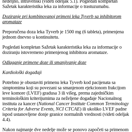
nedeljno, intravenski (videti odeljak 5.1). Pogledati kompletan
Sažetak karakteristika leka za informacije o trastuzumabu.
Doziranje pri kombinovanoj primeni leka Tyverb sa inhibitorom
aromataze
Preporučena doza leka Tyverb je 1500 mg (6 tableta), primenjena
jednom dnevno u kontinuitetu.
Pogledati kompletan Sažetak karakteristika leka za informacije o
doziranju istovremeno primenjenog inhibitora aromataze.
Odlaganje primene doze ili smanjivanje doze
Kardiološki događaji
Potrebno je obustaviti primenu leka Tyverb kod pacijenata sa
simptomima koji su povezani sa smanjenom ejekcionom frakcijom
leve komore (LVEF) gradusa 3 ili višeg, prema zajedničkim
terminološkim kriterijumima za neželjene događaje Nacionalnog
instituta za kancer (
National Cancer Institute Common Terminology
Criteria for Adverse Events, NCI CTCAE
) ili ukoliko LVEF padne
ispod ustanovljene donje granice normalnih vrednosti (videti odeljak
4.4).
Nakon najmanje dve nedelje može se ponovo započeti sa primenom