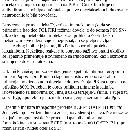
docetaksela nije značajno uticala na PIK ili Cmax bilo koje od
aktivnih supstanci. Ipak, učestalost pojave docetakselom indukovane
neutropenije je bila povećana.
Istovremena primena leka Tyverb sa irinotekanom (kada se
primenjuje kao deo FOLFIRI režima) dovela je do porasta PIK SN-
38, aktivnog metabolita irinotekana od približno 40%. Tačan
mehanizam ove interakcije je nepoznat, ali se pretpostavlja da
nastaje zbog inhibicije jednog ili više transportnih proteina
lapatinibom. Neželjene reakcije je potrebno pažljivo pratiti ukoliko
se lapatinib primenjuje istovremeno sa irinotekanom, kao i razmotriti
smanjenje doze irinotekana.
U klinički značajnim koncentracijama lapatinib inhibira transportni
protein Pgp
in vitro
. Primena lapatiniba istovremeno sa oralno
primenjenim digoksinom dovela je do povećanja PIK za digoksin od
približno 80%. Potreban je oprez prilikom primene lapatiniba
istovremeno sa lekovima koji imaju usku terapijsku širinu, a supstrati
su za Pgp, i potrebno je razmotriti smanjenje doze supstrata Pgp.
Lapatinib inhibira transportne proteine BCRP i OATP1B1
in vitro
.
Još uvek nije utvrđen klinički značaj navedenog dejstva. Ne može se
isključiti mogućnost da će primena lapatiniba uticati na
farmakokinetiku supstrata BCRP (npr. topotekan) i OATP1B1 (npr.
rosuvastatin) (videti odeljak 5.2).