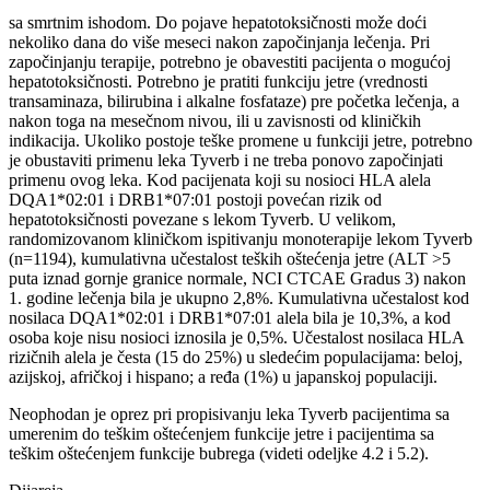
sa smrtnim ishodom. Do pojave hepatotoksičnosti može doći
nekoliko dana do više meseci nakon započinjanja lečenja. Pri
započinjanju terapije, potrebno je obavestiti pacijenta o mogućoj
hepatotoksičnosti. Potrebno je pratiti funkciju jetre (vrednosti
transaminaza, bilirubina i alkalne fosfataze) pre početka lečenja, a
nakon toga na mesečnom nivou, ili u zavisnosti od kliničkih
indikacija. Ukoliko postoje teške promene u funkciji jetre, potrebno
je obustaviti primenu leka Tyverb i ne treba ponovo započinjati
primenu ovog leka. Kod pacijenata koji su nosioci HLA alela
DQA1*02:01 i DRB1*07:01 postoji povećan rizik od
hepatotoksičnosti povezane s lekom Tyverb. U velikom,
randomizovanom kliničkom ispitivanju monoterapije lekom Tyverb
(n=1194), kumulativna učestalost teških oštećenja jetre (ALT >5
puta iznad gornje granice normale, NCI CTCAE Gradus 3) nakon
1. godine lečenja bila je ukupno 2,8%. Kumulativna učestalost kod
nosilaca DQA1*02:01 i DRB1*07:01 alela bila je 10,3%, a kod
osoba koje nisu nosioci iznosila je 0,5%. Učestalost nosilaca HLA
rizičnih alela je česta (15 do 25%) u sledećim populacijama: beloj,
azijskoj, afričkoj i hispano; a ređa (1%) u japanskoj populaciji.
Neophodan je oprez pri propisivanju leka Tyverb pacijentima sa
umerenim do teškim oštećenjem funkcije jetre i pacijentima sa
teškim oštećenjem funkcije bubrega (videti odeljke 4.2 i 5.2).