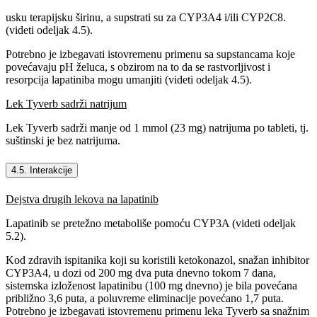
usku terapijsku širinu, a supstrati su za CYP3A4 i/ili CYP2C8.
(videti odeljak 4.5).
Potrebno je izbegavati istovremenu primenu sa supstancama koje
povećavaju pH želuca, s obzirom na to da se rastvorljivost i
resorpcija lapatiniba mogu umanjiti (videti odeljak 4.5).
Lek Tyverb sadrži natrijum
Lek Tyverb sadrži manje od 1 mmol (23 mg) natrijuma po tableti, tj.
suštinski je bez natrijuma.
4.5. Interakcije
Dejstva drugih lekova na lapatinib
Lapatinib se pretežno metaboliše pomoću CYP3A (videti odeljak
5.2).
Kod zdravih ispitanika koji su koristili ketokonazol, snažan inhibitor
CYP3A4, u dozi od 200 mg dva puta dnevno tokom 7 dana,
sistemska izloženost lapatinibu (100 mg dnevno) je bila povećana
približno 3,6 puta, a poluvreme eliminacije povećano 1,7 puta.
Potrebno je izbegavati istovremenu primenu leka Tyverb sa snažnim