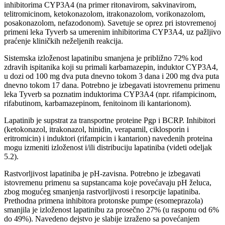
inhibitorima CYP3A4 (na primer ritonavirom, sakvinavirom,
telitromicinom, ketokonazolom, itrakonazolom, vorikonazolom,
posakonazolom, nefazodonom). Savetuje se oprez pri istovremenoj
primeni leka Tyverb sa umerenim inhibitorima CYP3A4, uz pažljivo
praćenje kliničkih neželjenih reakcija.
Sistemska izloženost lapatinibu smanjena je približno 72% kod
zdravih ispitanika koji su primali karbamazepin, induktor CYP3A4,
u dozi od 100 mg dva puta dnevno tokom 3 dana i 200 mg dva puta
dnevno tokom 17 dana. Potrebno je izbegavati istovremenu primenu
leka Tyverb sa poznatim induktorima CYP3A4 (npr. rifampicinom,
rifabutinom, karbamazepinom, fenitoinom ili kantarionom).
Lapatinib je supstrat za transportne proteine Pgp i BCRP. Inhibitori
(ketokonazol, itrakonazol, hinidin, verapamil, ciklosporin i
eritromicin) i induktori (rifampicin i kantarion) navedenih proteina
mogu izmeniti izloženost i/ili distribuciju lapatiniba (videti odeljak
5.2).
Rastvorljivost lapatiniba je pH-zavisna. Potrebno je izbegavati
istovremenu primenu sa supstancama koje povećavaju pH želuca,
zbog mogućeg smanjenja rastvorljivosti i resorpcije lapatiniba.
Prethodna primena inhibitora protonske pumpe (esomeprazola)
smanjila je izloženost lapatinibu za prosečno 27% (u rasponu od 6%
do 49%). Navedeno dejstvo je slabije izraženo sa povećanjem