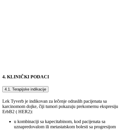
4. KLINIČKI PODACI
4.1. Terapijske indikacije
Lek Tyverb je indikovan za lečenje odraslih pacijenata sa
karcinomom dojke, čiji tumori pokazuju prekomernu ekspresiju
ErbB2 ( HER2):
u kombinaciji sa kapecitabinom, kod pacijenata sa
uznapredovalom ili metastatskom bolesti sa progresijom