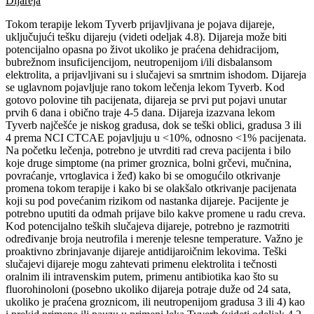
Dijareja
Tokom terapije lekom Tyverb prijavljivana je pojava dijareje,
uključujući tešku dijareju (videti odeljak 4.8). Dijareja može biti
potencijalno opasna po život ukoliko je praćena dehidracijom,
bubrežnom insuficijencijom, neutropenijom i/ili disbalansom
elektrolita, a prijavljivani su i slučajevi sa smrtnim ishodom. Dijareja
se uglavnom pojavljuje rano tokom lečenja lekom Tyverb. Kod
gotovo polovine tih pacijenata, dijareja se prvi put pojavi unutar
prvih 6 dana i obično traje 4-5 dana. Dijareja izazvana lekom
Tyverb najčešće je niskog gradusa, dok se teški oblici, gradusa 3 ili
4 prema NCI CTCAE pojavljuju u <10%, odnosno <1% pacijenata.
Na početku lečenja, potrebno je utvrditi rad creva pacijenta i bilo
koje druge simptome (na primer groznica, bolni grčevi, mučnina,
povraćanje, vrtoglavica i žeđ) kako bi se omogućilo otkrivanje
promena tokom terapije i kako bi se olakšalo otkrivanje pacijenata
koji su pod povećanim rizikom od nastanka dijareje. Pacijente je
potrebno uputiti da odmah prijave bilo kakve promene u radu creva.
Kod potencijalno teških slučajeva dijareje, potrebno je razmotriti
određivanje broja neutrofila i merenje telesne temperature. Važno je
proaktivno zbrinjavanje dijareje antidijaroičnim lekovima. Teški
slučajevi dijareje mogu zahtevati primenu elektrolita i tečnosti
oralnim ili intravenskim putem, primenu antibiotika kao što su
fluorohinoloni (posebno ukoliko dijareja potraje duže od 24 sata,
ukoliko je praćena groznicom, ili neutropenijom gradusa 3 ili 4) kao