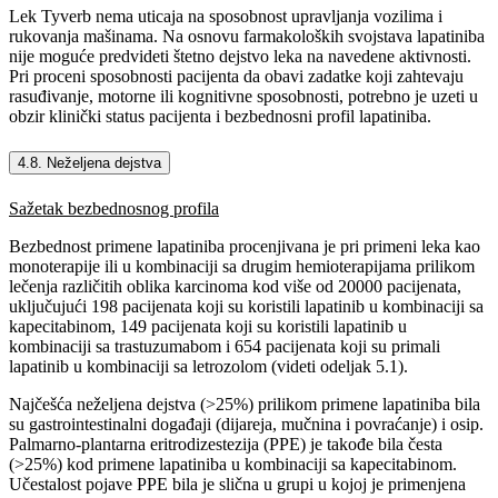
Lek Tyverb nema uticaja na sposobnost upravljanja vozilima i
rukovanja mašinama. Na osnovu farmakoloških svojstava lapatiniba
nije moguće predvideti štetno dejstvo leka na navedene aktivnosti.
Pri proceni sposobnosti pacijenta da obavi zadatke koji zahtevaju
rasuđivanje, motorne ili kognitivne sposobnosti, potrebno je uzeti u
obzir klinički status pacijenta i bezbednosni profil lapatiniba.
4.8. Neželjena dejstva
Sažetak bezbednosnog profila
Bezbednost primene lapatiniba procenjivana je pri primeni leka kao
monoterapije ili u kombinaciji sa drugim hemioterapijama prilikom
lečenja različitih oblika karcinoma kod više od 20000 pacijenata,
uključujući 198 pacijenata koji su koristili lapatinib u kombinaciji sa
kapecitabinom, 149 pacijenata koji su koristili lapatinib u
kombinaciji sa trastuzumabom i 654 pacijenata koji su primali
lapatinib u kombinaciji sa letrozolom (videti odeljak 5.1).
Najčešća neželjena dejstva (>25%) prilikom primene lapatiniba bila
su gastrointestinalni događaji (dijareja, mučnina i povraćanje) i osip.
Palmarno-plantarna eritrodizestezija (PPE) je takođe bila česta
(>25%) kod primene lapatiniba u kombinaciji sa kapecitabinom.
Učestalost pojave PPE bila je slična u grupi u kojoj je primenjena