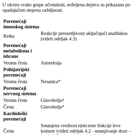
U okviru svake grupe učestalosti, neželjena dejstva su prikazana po
opadajućem stepenu ozbiljnosti.
Poremećaji
imunskog sistema
Reakcije preosetljivosti uključujući anafilaksu
Retka
(videti odeljak 4.3)
Poremećaji
metabolizma i
ishrane
Veoma česta
Anoreksija
Psihijatrijski
poremećaji
Veoma česta
Nesanica*
Poremećaji
nervnog sistema
Veoma česta
Glavobolja†
Česta
Glavobolja*
Kardiološki
poremećaji
Smanjena vrednost ejekcione frakcije leve
Česta
komore (videti odeljak 4.2 - smanjivanje doze –