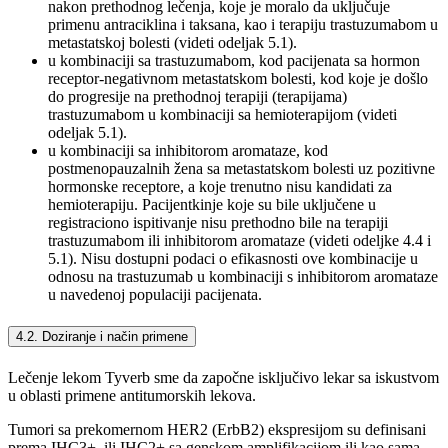
nakon prethodnog lečenja, koje je moralo da uključuje
primenu antraciklina i taksana, kao i terapiju trastuzumabom u
metastatskoj bolesti (videti odeljak 5.1).
u kombinaciji sa trastuzumabom, kod pacijenata sa hormon
receptor-negativnom metastatskom bolesti, kod koje je došlo
do progresije na prethodnoj terapiji (terapijama)
trastuzumabom u kombinaciji sa hemioterapijom (videti
odeljak 5.1).
u kombinaciji sa inhibitorom aromataze, kod
postmenopauzalnih žena sa metastatskom bolesti uz pozitivne
hormonske receptore, a koje trenutno nisu kandidati za
hemioterapiju. Pacijentkinje koje su bile uključene u
registraciono ispitivanje nisu prethodno bile na terapiji
trastuzumabom ili inhibitorom aromataze (videti odeljke 4.4 i
5.1). Nisu dostupni podaci o efikasnosti ove kombinacije u
odnosu na trastuzumab u kombinaciji s inhibitorom aromataze
u navedenoj populaciji pacijenata.
4.2. Doziranje i način primene
Lečenje lekom Tyverb sme da započne isključivo lekar sa iskustvom
u oblasti primene antitumorskih lekova.
Tumori sa prekomernom HER2 (ErbB2) ekspresijom su definisani
prema IHC3+, ili IHC2+ sa genskom amplifikacijom ili kao sama