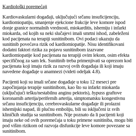
Kardiološki poremećaji
Kardiovaskularni događaji, uključujući srčanu insuficijenciju,
kardiomiopatiju, smanjenje ejekcione frakcije leve komore ispod
donje granice normalnih vrednosti, miokarditis, ishemiju i infarkt
miokarda, od kojih su neki slučajevi imali smrtni ishod, zabeleženi
kod pacijenata na terapiji sunitinibom. Ovi podaci ukazuju da
sunitinib povećava rizik od kardiomiopatije. Nisu identifikovani
dodatni faktori rizika za pojavu sunitinibom izazvane
kardiomiopatije kod pacijenata na terapiji ovim lekom, osim efekta
specifičnog za sam lek. Sunitinib treba primenjivati sa oprezom kod
pacijenata koji imaju rizik za razvoj ovih događaja ili koji imaju
navedene događaje u anamnezi (videti odeljak 4.8).
Pacijenti koji su imali srčane događaje u toku 12 meseci pre
započinjanja terapije sunitinibom, kao što su infarkt miokarda
(uključujući tešku/nestabilnu anginu pektoris),
bypass
graftove
koronarnih arterija/perifernih arterija, simptomatsku kongestivnu
srčanu insuficijenciju, cerebrovaskularne događaje ili prolazni
ishemijski napad, ili plućnu emboliju, bili su isključeni iz svih
kliničkih studija sa sunitinibom. Nije poznato da li pacijenti koji
imaju neke od ovih poremećaja u toku primene sunitiniba, mogu biti
pod višim rizikom od razvoja disfunkcije leve komore povezane sa
sunitinibom.