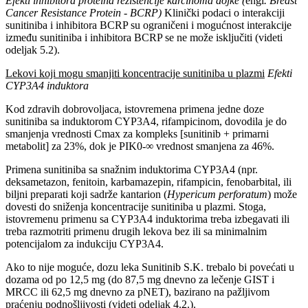
Efekti inhibitora proteina rezistencije karcinoma dojke (
engl
. Breast
Cancer Resistance Protein - BCRP)
Klinički podaci o interakciji
sunitiniba i inhibitora BCRP su ograničeni i mogućnost interakcije
između sunitiniba i inhibitora BCRP se ne može isključiti (videti
odeljak 5.2).
Lekovi koji mogu smanjiti koncentracije sunitiniba u plazmi
Efekti
CYP3A4 induktora
Kod zdravih dobrovoljaca, istovremena primena jedne doze
sunitiniba sa induktorom CYP3A4, rifampicinom, dovodila je do
smanjenja vrednosti Cmax za kompleks [sunitinib + primarni
metabolit] za 23%, dok je PIK0-∞ vrednost smanjena za 46%.
Primena sunitiniba sa snažnim induktorima CYP3A4 (npr.
deksametazon, fenitoin, karbamazepin, rifampicin, fenobarbital, ili
biljni preparati koji sadrže kantarion (
Hypericum perforatum
) može
dovesti do sniženja koncentracije sunitiniba u plazmi. Stoga,
istovremenu primenu sa CYP3A4 induktorima treba izbegavati ili
treba razmotriti primenu drugih lekova bez ili sa minimalnim
potencijalom za indukciju CYP3A4.
Ako to nije moguće, dozu leka Sunitinib S.K. trebalo bi povećati u
dozama od po 12,5 mg (do 87,5 mg dnevno za lečenje GIST i
MRCC ili 62,5 mg dnevno za pNET), bazirano na pažljivom
praćenju podnošljivosti (videti odeljak 4.2.).