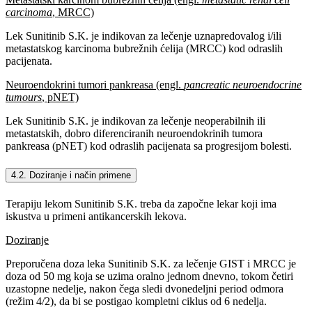
carcinoma
, MRCC)
Lek Sunitinib S.K. je indikovan za lečenje uznapredovalog i/ili
metastatskog karcinoma bubrežnih ćelija (MRCC) kod odraslih
pacijenata.
Neuroendokrini tumori pankreasa (engl.
pancreatic neuroendocrine
tumours
, pNET)
Lek Sunitinib S.K. je indikovan za lečenje neoperabilnih ili
metastatskih, dobro diferenciranih neuroendokrinih tumora
pankreasa (pNET) kod odraslih pacijenata sa progresijom bolesti.
4.2. Doziranje i način primene
Terapiju lekom Sunitinib S.K. treba da započne lekar koji ima
iskustva u primeni antikancerskih lekova.
Doziranje
Preporučena doza leka Sunitinib S.K. za lečenje GIST i MRCC je
doza od 50 mg koja se uzima oralno jednom dnevno, tokom četiri
uzastopne nedelje, nakon čega sledi dvonedeljni period odmora
(režim 4/2), da bi se postigao kompletni ciklus od 6 nedelja.