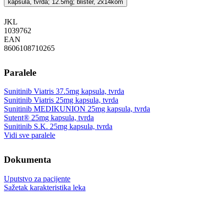
kapsula, tvrda; 12.5mg; blister, 2x14kom
JKL
‍1039762
EAN
8606108710265
Paralele
Sunitinib Viatris 37.5mg kapsula, tvrda
Sunitinib Viatris 25mg kapsula, tvrda
Sunitinib MEDIKUNION 25mg kapsula, tvrda
Sutent® 25mg kapsula, tvrda
Sunitinib S.K. 25mg kapsula, tvrda
Vidi sve paralele
Dokumenta
Uputstvo za pacijente
Sažetak karakteristika leka