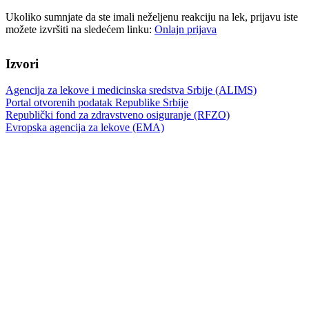
Ukoliko sumnjate da ste imali neželjenu reakciju na lek, prijavu iste
možete izvršiti na sledećem linku:
Onlajn prijava
Izvori
Agencija za lekove i medicinska sredstva Srbije (ALIMS)
Portal otvorenih podatak Republike Srbije
Republički fond za zdravstveno osiguranje (RFZO)
Evropska agencija za lekove (EMA)