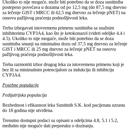
Ukoliko to nije moguće, može biti potrebno da se doza sunitiniba
postepeno povećava u dozama od po 12,5 mg (do 87,5 mg dnevno
za lečenje GIST i MRCC ili 62,5 mg dnevno za lečenje pNET) na
osnovu pažljivog praćenja podnošljivosti leka.
Treba izbegavati istovremenu primenu sunitiniba sa snažnim
inhibitorima CYP3A4, kao što je ketokonazol (videti odeljke 4.4 i
4.5). Ukoliko to nije moguće, može biti potrebno da se doza
sunitiniba smanji na minimalnu dozu od 37,5 mg dnevno za lečenje
GIST i MRCC ili 25 mg dnevno za lečenje pNET na osnovu
pažljivog praćenja podnošljivosti leka.
Treba razmotriti izbor drugog leka za istovremenu primenu koji je
bez ili sa minimalnim potencijalom za indukciju ili inhibiciju
CYP3A4.
Posebne populacije
Pedijatrijska populacija
Bezbednost i efikasnost leka Sunitinib S.K. kod pacijenata uzrasta
do 18 godina nije utvrđena.
Trenutno dostupni podaci su opisani u odeljcima 4.8, 5.1 i 5.2,
međutim nije moguće dati preporuku o doziranju.