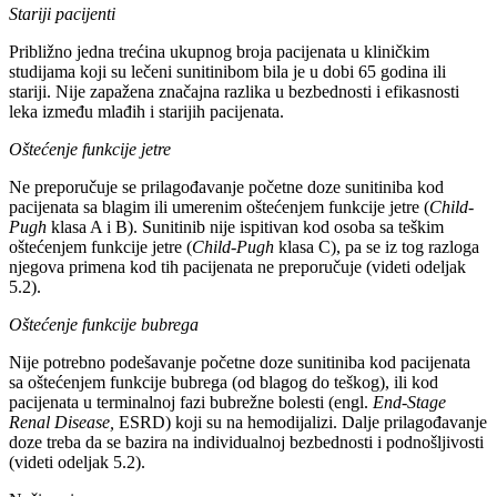
Stariji pacijenti
Približno jedna trećina ukupnog broja pacijenata u kliničkim
studijama koji su lečeni sunitinibom bila je u dobi 65 godina ili
stariji. Nije zapažena značajna razlika u bezbednosti i efikasnosti
leka između mlađih i starijih pacijenata.
Oštećenje funkcije jetre
Ne preporučuje se prilagođavanje početne doze sunitiniba kod
pacijenata sa blagim ili umerenim oštećenjem funkcije jetre (
Child-
Pugh
klasa A i B). Sunitinib nije ispitivan kod osoba sa teškim
oštećenjem funkcije jetre (
Child-Pugh
klasa C), pa se iz tog razloga
njegova primena kod tih pacijenata ne preporučuje (videti odeljak
5.2).
Oštećenje funkcije bubrega
Nije potrebno podešavanje početne doze sunitiniba kod pacijenata
sa oštećenjem funkcije bubrega (od blagog do teškog), ili kod
pacijenata u terminalnoj fazi bubrežne bolesti (engl.
End-Stage
Renal Disease,
ESRD) koji su na hemodijalizi. Dalje prilagođavanje
doze treba da se bazira na individualnoj bezbednosti i podnošljivosti
(videti odeljak 5.2).