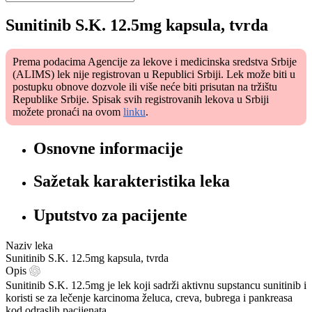
Sunitinib S.K. 12.5mg kapsula, tvrda
Prema podacima Agencije za lekove i medicinska sredstva Srbije
(ALIMS) lek nije registrovan u Republici Srbiji. Lek može biti u
postupku obnove dozvole ili više neće biti prisutan na tržištu
Republike Srbije. Spisak svih registrovanih lekova u Srbiji
možete pronaći na ovom
linku
.
Osnovne informacije
Sažetak karakteristika leka
Uputstvo za pacijente
Naziv leka
Sunitinib S.K. 12.5mg kapsula, tvrda
Opis
Sunitinib S.K. 12.5mg je lek koji sadrži aktivnu supstancu sunitinib i
koristi se za lečenje karcinoma želuca, creva, bubrega i pankreasa
kod odraslih pacijenata.