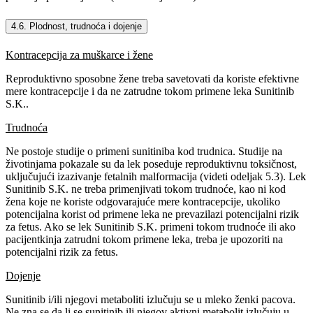
4.6. Plodnost, trudnoća i dojenje
Kontracepcija za muškarce i žene
Reproduktivno sposobne žene treba savetovati da koriste efektivne
mere kontracepcije i da ne zatrudne tokom primene leka Sunitinib
S.K..
Trudnoća
Ne postoje studije o primeni sunitiniba kod trudnica. Studije na
životinjama pokazale su da lek poseduje reproduktivnu toksičnost,
uključujući izazivanje fetalnih malformacija (videti odeljak 5.3). Lek
Sunitinib S.K. ne treba primenjivati tokom trudnoće, kao ni kod
žena koje ne koriste odgovarajuće mere kontracepcije, ukoliko
potencijalna korist od primene leka ne prevazilazi potencijalni rizik
za fetus. Ako se lek Sunitinib S.K. primeni tokom trudnoće ili ako
pacijentkinja zatrudni tokom primene leka, treba je upozoriti na
potencijalni rizik za fetus.
Dojenje
Sunitinib i/ili njegovi metaboliti izlučuju se u mleko ženki pacova.
Ne zna se da li se sunitinib ili njegov aktivni metabolit izlučuju u