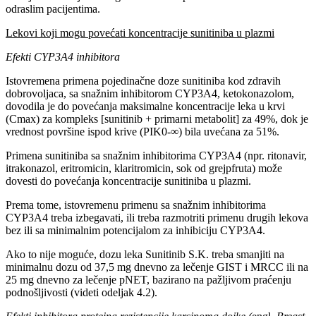
odraslim pacijentima.
Lekovi koji mogu povećati koncentracije sunitiniba u plazmi
Efekti CYP3A4 inhibitora
Istovremena primena pojedinačne doze sunitiniba kod zdravih
dobrovoljaca, sa snažnim inhibitorom CYP3A4, ketokonazolom,
dovodila je do povećanja maksimalne koncentracije leka u krvi
(Cmax) za kompleks [sunitinib + primarni metabolit] za 49%, dok je
vrednost površine ispod krive (PIK0-∞) bila uvećana za 51%.
Primena sunitiniba sa snažnim inhibitorima CYP3A4 (npr. ritonavir,
itrakonazol, eritromicin, klaritromicin, sok od grejpfruta) može
dovesti do povećanja koncentracije sunitiniba u plazmi.
Prema tome, istovremenu primenu sa snažnim inhibitorima
CYP3A4 treba izbegavati, ili treba razmotriti primenu drugih lekova
bez ili sa minimalnim potencijalom za inhibiciju CYP3A4.
Ako to nije moguće, dozu leka Sunitinib S.K. treba smanjiti na
minimalnu dozu od 37,5 mg dnevno za lečenje GIST i MRCC ili na
25 mg dnevno za lečenje pNET, bazirano na pažljivom praćenju
podnošljivosti (videti odeljak 4.2).