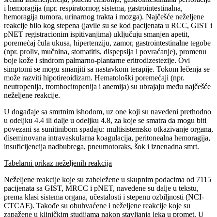
i hemoragija (npr. respiratornog sistema, gastrointestinalna,
hemoragija tumora, urinarnog trakta i mozga). Najčešće neželjene
reakcije bilo kog stepena (javile su se kod pacijenata u RCC, GIST i
pNET registracionim ispitivanjima) uključuju smanjen apetit,
poremećaj čula ukusa, hipertenziju, zamor, gastrointestinalne tegobe
(npr. proliv, mučnina, stomatitis, dispepsija i povraćanje), promenu
boje kože i sindrom palmarno-plantarne eritrodizestezije. Ovi
simptomi se mogu smanjiti sa nastavkom terapije. Tokom lečenja se
može razviti hipotireoidizam. Hematološki poremećaji (npr.
neutropenija, trombocitopenija i anemija) su ubrajaju među najčešće
neželjene reakcije.
U događaje sa smrtnim ishodom, uz one koji su navedeni prethodno
u odeljku 4.4 ili dalje u odeljku 4.8, za koje se smatra da mogu biti
povezani sa sunitinibom spadaju: multisistemsko otkazivanje organa,
diseminovana intravaskularna koagulacija, peritonealna hemoragija,
insuficijencija nadbubrega, pneumotoraks, šok i iznenadna smrt.
Tabelarni prikaz neželjenih reakcija
Neželjene reakcije koje su zabeležene u skupnim podacima od 7115
pacijenata sa GIST, MRCC i pNET, navedene su dalje u tekstu,
prema klasi sistema organa, učestalosti i stepenu ozbiljnosti (NCI-
CTCAE). Takođe su obuhvaćene i neželjene reakcije koje su
zapažene u kliničkim studijama nakon stavljanja leka u promet. U