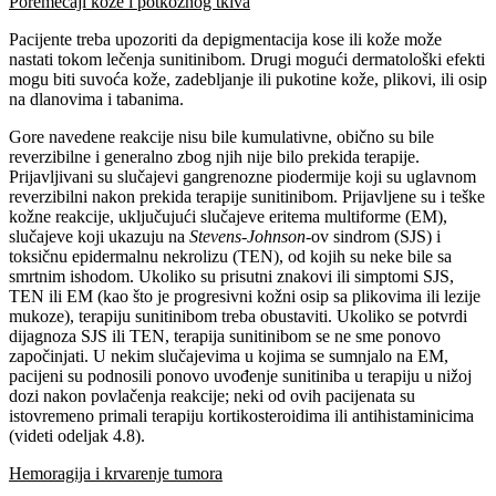
Poremećaji kože i potkožnog tkiva
Pacijente treba upozoriti da depigmentacija kose ili kože može
nastati tokom lečenja sunitinibom. Drugi mogući dermatološki efekti
mogu biti suvoća kože, zadebljanje ili pukotine kože, plikovi, ili osip
na dlanovima i tabanima.
Gore navedene reakcije nisu bile kumulativne, obično su bile
reverzibilne i generalno zbog njih nije bilo prekida terapije.
Prijavljivani su slučajevi gangrenozne piodermije koji su uglavnom
reverzibilni nakon prekida terapije sunitinibom. Prijavljene su i teške
kožne reakcije, uključujući slučajeve eritema multiforme (EM),
slučajeve koji ukazuju na
Stevens-Johnson
-ov sindrom (SJS) i
toksičnu epidermalnu nekrolizu (TEN), od kojih su neke bile sa
smrtnim ishodom. Ukoliko su prisutni znakovi ili simptomi SJS,
TEN ili EM (kao što je progresivni kožni osip sa plikovima ili lezije
mukoze), terapiju sunitinibom treba obustaviti. Ukoliko se potvrdi
dijagnoza SJS ili TEN, terapija sunitinibom se ne sme ponovo
započinjati. U nekim slučajevima u kojima se sumnjalo na EM,
pacijeni su podnosili ponovo uvođenje sunitiniba u terapiju u nižoj
dozi nakon povlačenja reakcije; neki od ovih pacijenata su
istovremeno primali terapiju kortikosteroidima ili antihistaminicima
(videti odeljak 4.8).
Hemoragija i krvarenje tumora