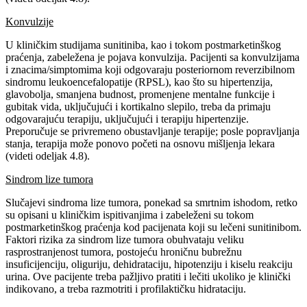
Konvulzije
U kliničkim studijama sunitiniba, kao i tokom postmarketinškog
praćenja, zabeležena je pojava konvulzija. Pacijenti sa konvulzijama
i znacima/simptomima koji odgovaraju posteriornom reverzibilnom
sindromu leukoencefalopatije (RPSL), kao što su hipertenzija,
glavobolja, smanjena budnost, promenjene mentalne funkcije i
gubitak vida, uključujući i kortikalno slepilo, treba da primaju
odgovarajuću terapiju, uključujući i terapiju hipertenzije.
Preporučuje se privremeno obustavljanje terapije; posle popravljanja
stanja, terapija može ponovo početi na osnovu mišljenja lekara
(videti odeljak 4.8).
Sindrom lize tumora
Slučajevi sindroma lize tumora, ponekad sa smrtnim ishodom, retko
su opisani u kliničkim ispitivanjima i zabeleženi su tokom
postmarketinškog praćenja kod pacijenata koji su lečeni sunitinibom.
Faktori rizika za sindrom lize tumora obuhvataju veliku
rasprostranjenost tumora, postojeću hroničnu bubrežnu
insuficijenciju, oliguriju, dehidrataciju, hipotenziju i kiselu reakciju
urina. Ove pacijente treba pažljivo pratiti i lečiti ukoliko je klinički
indikovano, a treba razmotriti i profilaktičku hidrataciju.