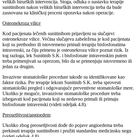
velikih hirurških intervencija. Stoga, odluka o nastavku terapije
sunitinibom nakon velikih hirurških intervencija treba da bude
zasnovana na kliničkoj proceni oporavka nakon operacije.
Osteonekroza vilice
Kod pacijenata lečenih sunitinibom prijavljeni su slučajevi
osteonekroze vilice. Većina slučajeva zabeležena je kod pacijenata
koji su prethodno ili istovremeno primali terapiju bisfosfonatima
intravenski, za čiju primenu je osteonekroza vilice poznat rizik. Iz
tog razloga, lek Sunitinib S.K. i bisfosfonate intravenskim putem
treba primenjivati sa oprezom, bilo da se primenjuju istovremeno ili
jedan za drugim.
Invazivne stomatološke procedure takođe su identifikovane kao
faktor rizika. Pre terapije lekom Sunitinib S.K. treba sprovesti
stomatološki pregled i odgovarajuće preventivne stomatološke mere.
Ukoliko je moguće, invanzivne stomatološke procedure treba
izbegavati kod pacijenata koji su nedavno primali ili primaju
bisfosfonate intravenski (videti odeljak 4.8).
Preosetljivost/angioedem
Ukoliko zbog preosetljivosti dođe do pojave angioedema treba
prekinuti terapiju sunitinibom i pružiti standardnu medicinsku negu
(videti odeljak 4.8).