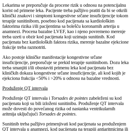
Lekarima se preporučuje da procene rizik u odnosu na potencijalnu
korist od primene leka. Pacijente treba pažljivo pratiti da bi se otkrili
klinički znakovi i simptomi kongestivne srčane insuficijencije tokom
terapije sunitinibom, posebno kod pacijenata sa kardiološkim
faktorima rizika i/ili pacijentima sa bolešću koronarnih arterija u
anamnezi. Procena bazalne LVEF, kao i njeno povremeno merenje
treba uzeti u obzir kod pacijenata koji uzimaju sunitinib. Kod
pacijenata bez kardioloških faktora rizika, merenje bazalne ejekcione
frakcije treba razmotriti.
Ako postoje kliničke manifestacije kongestivne srčane
insuficijencije, preporučuje se prekid terapije sunitinibom. Dozu leka
treba smanjiti i/ili obustaviti primenu leka kod pacijenata bez
kliničkih dokaza kongestivne srčane insuficijencije, ali kod kojih je
ejekciona frakcija <50% i >20% u odnosu na bazalne vrednosti.
Produženje QT intervala
Produženje QT intervala i
Torsades de pointes
zabeleženi su kod
pacijenata koji su bili izloženi sunitinibu. Produženje QT intervala
može dovesti do povećanog rizika od nastanka ventrikularnih
aritmija uključujući
Torsades de pointes
.
Sunitinib treba pažljivo primenjivati kod pacijenata sa produženjem
QT intervala u anamnezi, kod pacijenata na terapiji antiaritmicima ili