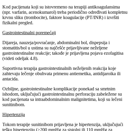
Kod pacijenata koji su istovremeno na terapiji antikoagulansima
(npr. varfarin, acenokumarol) treba periodično određivati kompletnu
krvnu sliku (trombocite), faktore koagulacije (PT/INR) i izvršiti
fizikalni pregled.
Gastrointestinalni poremećaji
Dijareja, nauzeja/povraćanje, abdominalni bol, dispepsija i
stomatitis/bol u ustima su najčešće prijavljivane neželjene
gastrointestinalne reakcije; takođe je prijavljena pojava ezofagitisa
(videti odeljak 4.8).
Suportivna terapija gastrointestinalnih neželjenih reakcija koje
zahtevaju lečenje obuhvata primenu antiemetika, antidijaroika ili
antacida.
Ozbiljne, gastrointestinalne komplikacije ponekad sa smrtnim
ishodom, uključujući gastrointestinalnu perforaciju zabeležene su
kod pacijenata sa intraabdominalnim malignitetima, koji su lečeni
sunitinibom.
Hipertenzija
Tokom terapije sunitinibom prijavljena je hipertenzija, uključujući
tešku hipertenziju (>200 mmHg za sistolni ili 110 mmHg za