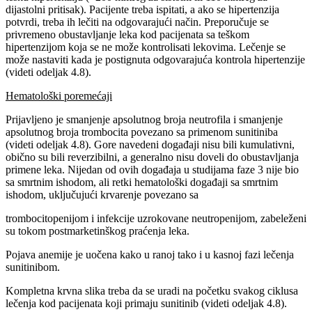
dijastolni pritisak). Pacijente treba ispitati, a ako se hipertenzija
potvrdi, treba ih lečiti na odgovarajući način. Preporučuje se
privremeno obustavljanje leka kod pacijenata sa teškom
hipertenzijom koja se ne može kontrolisati lekovima. Lečenje se
može nastaviti kada je postignuta odgovarajuća kontrola hipertenzije
(videti odeljak 4.8).
Hematološki poremećaji
Prijavljeno je smanjenje apsolutnog broja neutrofila i smanjenje
apsolutnog broja trombocita povezano sa primenom sunitiniba
(videti odeljak 4.8). Gore navedeni događaji nisu bili kumulativni,
obično su bili reverzibilni, a generalno nisu doveli do obustavljanja
primene leka. Nijedan od ovih događaja u studijama faze 3 nije bio
sa smrtnim ishodom, ali retki hematološki događaji sa smrtnim
ishodom, uključujući krvarenje povezano sa
trombocitopenijom i infekcije uzrokovane neutropenijom, zabeleženi
su tokom postmarketinškog praćenja leka.
Pojava anemije je uočena kako u ranoj tako i u kasnoj fazi lečenja
sunitinibom.
Kompletna krvna slika treba da se uradi na početku svakog ciklusa
lečenja kod pacijenata koji primaju sunitinib (videti odeljak 4.8).