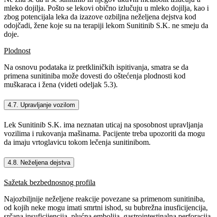
mleko dojilja. Pošto se lekovi obično izlučuju u mleko dojilja, kao i
zbog potencijala leka da izazove ozbiljna neželjena dejstva kod
odojčadi, žene koje su na terapiji lekom Sunitinib S.K. ne smeju da
doje.
Plodnost
Na osnovu podataka iz pretkliničkih ispitivanja, smatra se da
primena sunitiniba može dovesti do oštećenja plodnosti kod
muškaraca i žena (videti odeljak 5.3).
4.7. Upravljanje vozilom
Lek Sunitinib S.K. ima neznatan uticaj na sposobnost upravljanja
vozilima i rukovanja mašinama. Pacijente treba upozoriti da mogu
da imaju vrtoglavicu tokom lečenja sunitinibom.
4.8. Neželjena dejstva
Sažetak bezbednosnog profila
Najozbiljnije neželjene reakcije povezane sa primenom sunitiniba,
od kojih neke mogu imati smrtni ishod, su bubrežna inusficijencija,
srčana insuficijencija, plućna embolija, gastrointestinalna perforacija