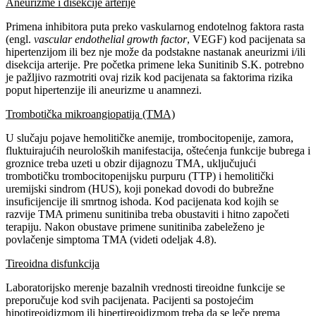
Aneurizme i disekcije arterije
Primena inhibitora puta preko vaskularnog endotelnog faktora rasta
(engl.
vascular endothelial growth factor
, VEGF) kod pacijenata sa
hipertenzijom ili bez nje može da podstakne nastanak aneurizmi i/ili
disekcija arterije. Pre početka primene leka Sunitinib S.K. potrebno
je pažljivo razmotriti ovaj rizik kod pacijenata sa faktorima rizika
poput hipertenzije ili aneurizme u anamnezi.
Trombotička mikroangiopatija (TMA)
U slučaju pojave hemolitičke anemije, trombocitopenije, zamora,
fluktuirajućih neuroloških manifestacija, oštećenja funkcije bubrega i
groznice treba uzeti u obzir dijagnozu TMA, uključujući
trombotičku trombocitopenijsku purpuru (TTP) i hemolitički
uremijski sindrom (HUS), koji ponekad dovodi do bubrežne
insuficijencije ili smrtnog ishoda. Kod pacijenata kod kojih se
razvije TMA primenu sunitiniba treba obustaviti i hitno započeti
terapiju. Nakon obustave primene sunitiniba zabeleženo je
povlačenje simptoma TMA (videti odeljak 4.8).
Tireoidna disfunkcija
Laboratorijsko merenje bazalnih vrednosti tireoidne funkcije se
preporučuje kod svih pacijenata. Pacijenti sa postojećim
hipotireoidizmom ili hipertireoidizmom treba da se leče prema