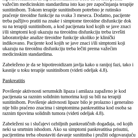
važećim medicinskim standardima isto kao pre započinjanja terapije
sunitinibom. Tokom terapije sunitinibom potrebno je rutinsko
praćenje tireoidne funkcije na svaka 3 meseca. Dodatno, pacijente
treba pažljivo pratiti na znake i simptome tireoidne disfunkcije dok
su na terapiji sunitinibom, a kod pacijenata kod kojih se jave znaci
i/ili simptomi koji ukazuju na tireoidnu disfunkciju treba izvršiti
laboratorijske analize tireoidne funkcije ukoliko je klinički
indikovano. Pacijente kod kojih se jave znaci i/ili simptomi koji
ukazuju na tireoidnu disfunkciju treba lečiti prema važećim
medicinskim standardima.
Zabeleženo je da se hipotireoidizam javlja kako u ranijoj fazi, tako i
kasnije u toku terapije sunitinibom (videti odeljak 4.8).
Pankreatitis
Povišenje aktivnosti serumskih lipaza i amilaza zapaženo je kod
pacijenata sa raznim solidnim tumorima koji su bili na terapiji
sunitinibom. Povišenje aktivnosti lipaze bilo je prolazno i generalno
nije bilo praćeno znacima i simptomima pankreatitisa kod osoba sa
raznim tipovima solidnih tumora (videti odeljak 4.8).
Zabeleženi su i slučajevi ozbiljnih pankreatičnih događaja, od kojih
neki sa smrtnim ishodom. Ako su simptomi pankreatitisa prisutni,
pacijentima treba obustaviti davanje sunitiniba i pružiti odgovarajuću