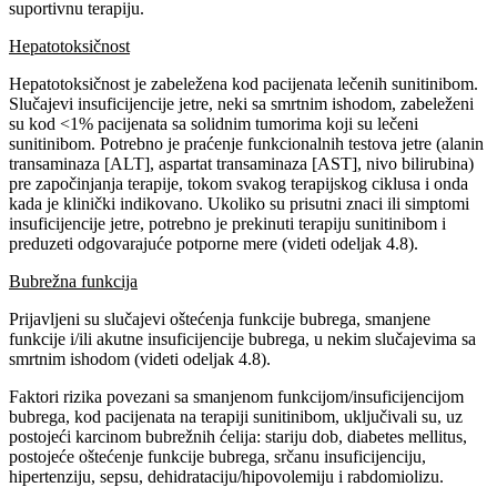
suportivnu terapiju.
Hepatotoksičnost
Hepatotoksičnost je zabeležena kod pacijenata lečenih sunitinibom.
Slučajevi insuficijencije jetre, neki sa smrtnim ishodom, zabeleženi
su kod <1% pacijenata sa solidnim tumorima koji su lečeni
sunitinibom. Potrebno je praćenje funkcionalnih testova jetre (alanin
transaminaza [ALT], aspartat transaminaza [AST], nivo bilirubina)
pre započinjanja terapije, tokom svakog terapijskog ciklusa i onda
kada je klinički indikovano. Ukoliko su prisutni znaci ili simptomi
insuficijencije jetre, potrebno je prekinuti terapiju sunitinibom i
preduzeti odgovarajuće potporne mere (videti odeljak 4.8).
Bubrežna funkcija
Prijavljeni su slučajevi oštećenja funkcije bubrega, smanjene
funkcije i/ili akutne insuficijencije bubrega, u nekim slučajevima sa
smrtnim ishodom (videti odeljak 4.8).
Faktori rizika povezani sa smanjenom funkcijom/insuficijencijom
bubrega, kod pacijenata na terapiji sunitinibom, uključivali su, uz
postojeći karcinom bubrežnih ćelija: stariju dob, diabetes mellitus,
postojeće oštećenje funkcije bubrega, srčanu insuficijenciju,
hipertenziju, sepsu, dehidrataciju/hipovolemiju i rabdomiolizu.