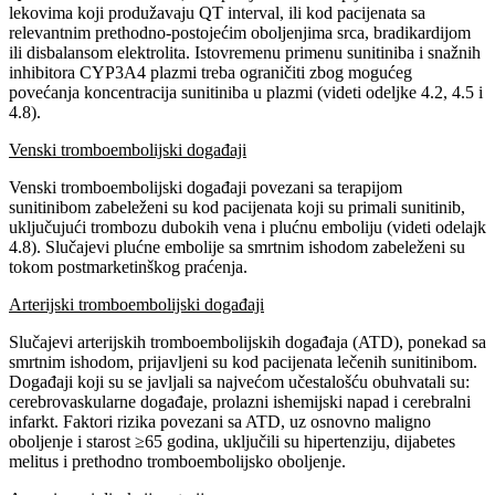
lekovima koji produžavaju QT interval, ili kod pacijenata sa
relevantnim prethodno-postojećim oboljenjima srca, bradikardijom
ili disbalansom elektrolita. Istovremenu primenu sunitiniba i snažnih
inhibitora CYP3A4 plazmi treba ograničiti zbog mogućeg
povećanja koncentracija sunitiniba u plazmi (videti odeljke 4.2, 4.5 i
4.8).
Venski tromboembolijski događaji
Venski tromboembolijski događaji povezani sa terapijom
sunitinibom zabeleženi su kod pacijenata koji su primali sunitinib,
uključujući trombozu dubokih vena i plućnu emboliju (videti odelajk
4.8). Slučajevi plućne embolije sa smrtnim ishodom zabeleženi su
tokom postmarketinškog praćenja.
Arterijski tromboembolijski događaji
Slučajevi arterijskih tromboembolijskih događaja (ATD), ponekad sa
smrtnim ishodom, prijavljeni su kod pacijenata lečenih sunitinibom.
Događaji koji su se javljali sa najvećom učestalošću obuhvatali su:
cerebrovaskularne događaje, prolazni ishemijski napad i cerebralni
infarkt. Faktori rizika povezani sa ATD, uz osnovno maligno
oboljenje i starost ≥65 godina, uključili su hipertenziju, dijabetes
melitus i prethodno tromboembolijsko oboljenje.