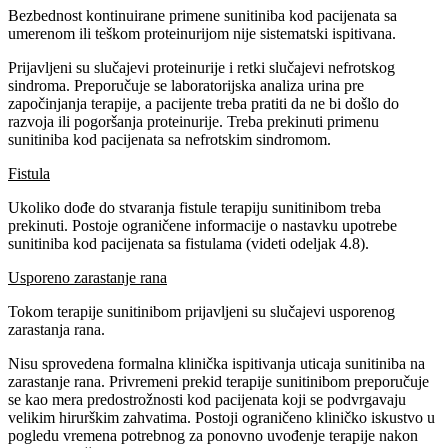
Bezbednost kontinuirane primene sunitiniba kod pacijenata sa
umerenom ili teškom proteinurijom nije sistematski ispitivana.
Prijavljeni su slučajevi proteinurije i retki slučajevi nefrotskog
sindroma. Preporučuje se laboratorijska analiza urina pre
započinjanja terapije, a pacijente treba pratiti da ne bi došlo do
razvoja ili pogoršanja proteinurije. Treba prekinuti primenu
sunitiniba kod pacijenata sa nefrotskim sindromom.
Fistula
Ukoliko dođe do stvaranja fistule terapiju sunitinibom treba
prekinuti. Postoje ograničene informacije o nastavku upotrebe
sunitiniba kod pacijenata sa fistulama (videti odeljak 4.8).
Usporeno zarastanje rana
Tokom terapije sunitinibom prijavljeni su slučajevi usporenog
zarastanja rana.
Nisu sprovedena formalna klinička ispitivanja uticaja sunitiniba na
zarastanje rana. Privremeni prekid terapije sunitinibom preporučuje
se kao mera predostrožnosti kod pacijenata koji se podvrgavaju
velikim hirurškim zahvatima. Postoji ograničeno kliničko iskustvo u
pogledu vremena potrebnog za ponovno uvođenje terapije nakon