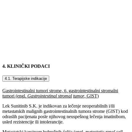
4. KLINIČKI PODACI
4.1. Terapijske indikacije
Gastrointestinalni tumori strome, tj. gastrointestinalni stromalni
tumori (engl.
Gastrointestinal stromal
tumor
, GIST)
Lek Sunitinib S.K. je indikovan za lečenje neoperabilnih i/ili
metastatskih malignih gastrointestinalnih tumora strome (GIST) kod
odraslih pacijenata posle njihovog neuspešnog lečenja imatinibom,
usled rezistencije ili intolerancije.
Metastatski karcinom bubrežnih ćelija (engl.
metastatic renal cell