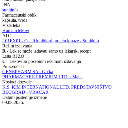
INN
sunitinib
Farmaceutski oblik
kapsula, tvrda
Vrsta leka
Humani lekovi
ATC
‍L01EX01 - Ostali inhibitori protein kinaze - Sunitinib
Režim izdavanja
R
- Lek se može izdavati samo uz lekarski recept
Lista RFZO
C
- Lekovi sa posebnim režimom izdavanja
Proizvođači
GENEPHARM SA - Grčka
PHARMACARE PREMIUM LTD. - Malta
Nosioci dozvole
K.S. KIM INTERNATIONAL LTD. PREDSTAVNIŠTVO
BEOGRAD - VRAČAR
Datum poslednje izmene
09.08.2026.