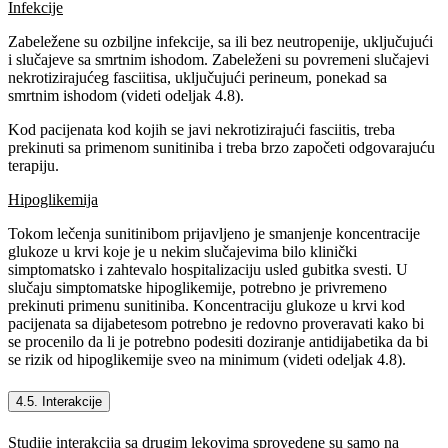
Infekcije
Zabeležene su ozbiljne infekcije, sa ili bez neutropenije, uključujući
i slučajeve sa smrtnim ishodom. Zabeleženi su povremeni slučajevi
nekrotizirajućeg fasciitisa, uključujući perineum, ponekad sa
smrtnim ishodom (videti odeljak 4.8).
Kod pacijenata kod kojih se javi nekrotizirajući fasciitis, treba
prekinuti sa primenom sunitiniba i treba brzo započeti odgovarajuću
terapiju.
Hipoglikemija
Tokom lečenja sunitinibom prijavljeno je smanjenje koncentracije
glukoze u krvi koje je u nekim slučajevima bilo klinički
simptomatsko i zahtevalo hospitalizaciju usled gubitka svesti. U
slučaju simptomatske hipoglikemije, potrebno je privremeno
prekinuti primenu sunitiniba. Koncentraciju glukoze u krvi kod
pacijenata sa dijabetesom potrebno je redovno proveravati kako bi
se procenilo da li je potrebno podesiti doziranje antidijabetika da bi
se rizik od hipoglikemije sveo na minimum (videti odeljak 4.8).
4.5. Interakcije
Studije interakcija sa drugim lekovima sprovedene su samo na