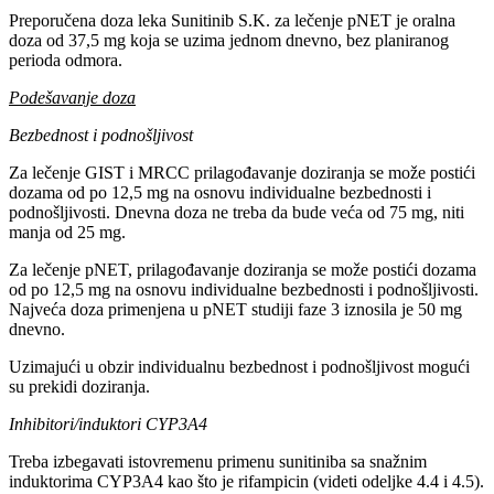
Preporučena doza leka Sunitinib S.K. za lečenje pNET je oralna
doza od 37,5 mg koja se uzima jednom dnevno, bez planiranog
perioda odmora.
Podešavanje doza
Bezbednost i podnošljivost
Za lečenje GIST i MRCC prilagođavanje doziranja se može postići
dozama od po 12,5 mg na osnovu individualne bezbednosti i
podnošljivosti. Dnevna doza ne treba da bude veća od 75 mg, niti
manja od 25 mg.
Za lečenje pNET, prilagođavanje doziranja se može postići dozama
od po 12,5 mg na osnovu individualne bezbednosti i podnošljivosti.
Najveća doza primenjena u pNET studiji faze 3 iznosila je 50 mg
dnevno.
Uzimajući u obzir individualnu bezbednost i podnošljivost mogući
su prekidi doziranja.
Inhibitori/induktori CYP3A4
Treba izbegavati istovremenu primenu sunitiniba sa snažnim
induktorima CYP3A4 kao što je rifampicin (videti odeljke 4.4 i 4.5).