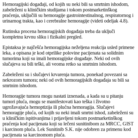
Hemoragijski događaji, od kojih su neki bili sa smrtnim ishodom,
zabeleženi u kliničkim studijama i tokom postmarketinškog
praćenja, uključili su hemoragije gastrointestinalnog, respiratornog i
urinarnog trakta, kao i cerebralne hemoragije (videti odeljak 4.8).
Rutinska procena hemoragijskih događaja treba da uključi
kompletnu krvnu sliku i fizikalni pregled.
Epistaksa je najčešća hemoragijska neželjena reakcija usled primene
leka, a opisana je kod otprilike polovine pacijenata sa solidnim
tumorima koji su imali hemoragijske događaje. Neki od ovih
slučajeva su bili teški, ali veoma retko sa smrtnim ishodom.
Zabeleženi su i slučajevi krvarenja tumora, ponekad povezani sa
nekrozom tumora; neki od ovih hemoragijskih događaja su bili sa
smrtnim ishodom.
Hemoragije tumora mogu nastati iznenada, a kada su u pitanju
tumori pluća, mogu se manifestovati kao teška i životno
ugrožavajuća hemoptizija ili plućna hemoragija. Slučajevi
hemoragije pluća, od kojih su neki imali smrtni ishod, zabeleženi su
u kliničkim ispitivanjima i prijavljeni tokom postmarketinškog
praćenja kod pacijenata koji su lečeni sunitinibom za MRCC, GIST
i karcinom pluća. Lek Sunitinib S.K. nije odobren za primenu kod
pacijenata sa karcinomom pluća.