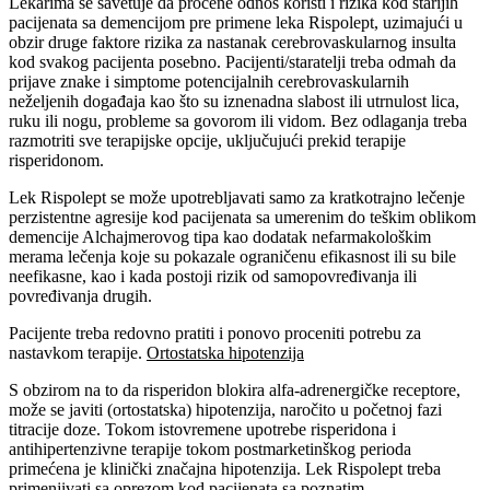
Lekarima se savetuje da procene odnos koristi i rizika kod starijih
pacijenata sa demencijom pre primene leka Rispolept, uzimajući u
obzir druge faktore rizika za nastanak cerebrovaskularnog insulta
kod svakog pacijenta posebno. Pacijenti/staratelji treba odmah da
prijave znake i simptome potencijalnih cerebrovaskularnih
neželjenih događaja kao što su iznenadna slabost ili utrnulost lica,
ruku ili nogu, probleme sa govorom ili vidom. Bez odlaganja treba
razmotriti sve terapijske opcije, uključujući prekid terapije
risperidonom.
Lek Rispolept se može upotrebljavati samo za kratkotrajno lečenje
perzistentne agresije kod pacijenata sa umerenim do teškim oblikom
demencije Alchajmerovog tipa kao dodatak nefarmakološkim
merama lečenja koje su pokazale ograničenu efikasnost ili su bile
neefikasne, kao i kada postoji rizik od samopovređivanja ili
povređivanja drugih.
Pacijente treba redovno pratiti i ponovo proceniti potrebu za
nastavkom terapije.
Ortostatska hipotenzija
S obzirom na to da risperidon blokira alfa-adrenergičke receptore,
može se javiti (ortostatska) hipotenzija, naročito u početnoj fazi
titracije doze. Tokom istovremene upotrebe risperidona i
antihipertenzivne terapije tokom postmarketinškog perioda
primećena je klinički značajna hipotenzija. Lek Rispolept treba
primenjivati sa oprezom kod pacijenata sa poznatim