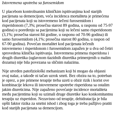
Istovremena upotreba sa furosemidom
U placebom kontrolisanim kliničkim ispitivanjima kod starijih
pacijenata sa demencijom, veća incidenca mortaliteta je primećena
kod pacijenata koji su istovremeno lečeni furosemidom i
risperidonom (7,3%; prosečna starost 89 godina, u rasponu od 75-97
godina) u poređenju sa pacijenima koji su lečeni samo risperidonom
(3,1%; prosečna starost 84 godine, u rasponu od 70-96 godina) ili
samo furosemidom (4,1%; prosečna starost 80 godina, u raspon od
67-90 godina). Povećan mortalitet kod pacijenata lečenih
istovremeno i risperidonom i furosemidom zapažen je u dva od četiri
sprovedena klinička ispitivanja. Istovremena primena risperidona i
drugih diuretika (uglavnom tiazidnih diuretika primenjenih u malim
dozama) nije bila povezana sa sličnim nalazima.
Nije utvrđen patofiziološki mehanizam koji bi mogao da objasni
ovaj nalaz, a takođe ni tačan uzrok smrti. Bez obzira na to, potreban
je oprez, a pre primene terapije treba uzeti u obzir rizik i korist ove
kombinacije lekova ili istovremene upotrebe risperidona sa ostalim
jakim diureticima. Nije zapaženo povećanje incidence mortaliteta
među pacijentima koji su uzimali druge diuretike kao konkomitantnu
terapiju uz risperidon. Nezavisno od terapije, dehidratacija je bila
opšti faktor rizika za smrtni ishod i zbog toga je treba pažljivo pratiti
kod starijih pacijenata sa demencijom.