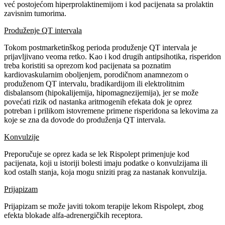
već postojećom hiperprolaktinemijom i kod pacijenata sa prolaktin
zavisnim tumorima.
Produženje QT intervala
Tokom postmarketinškog perioda produženje QT intervala je
prijavljivano veoma retko. Kao i kod drugih antipsihotika, risperidon
treba koristiti sa oprezom kod pacijenata sa poznatim
kardiovaskularnim oboljenjem, porodičnom anamnezom o
produženom QT intervalu, bradikardijom ili elektrolitnim
disbalansom (hipokalijemija, hipomagnezijemija), jer se može
povećati rizik od nastanka aritmogenih efekata dok je oprez
potreban i prilikom istovremene primene risperidona sa lekovima za
koje se zna da dovode do produženja QT intervala.
Konvulzije
Preporučuje se oprez kada se lek Rispolept primenjuje kod
pacijenata, koji u istoriji bolesti imaju podatke o konvulzijama ili
kod ostalh stanja, koja mogu sniziti prag za nastanak konvulzija.
Prijapizam
Prijapizam se može javiti tokom terapije lekom Rispolept, zbog
efekta blokade alfa-adrenergičkih receptora.