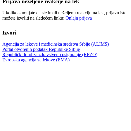
Prijava neželjene reakcije na lek
Ukoliko sumnjate da ste imali neželjenu reakciju na lek, prijavu iste
možete izvršiti na sledećem linku:
Onlajn prijava
Izvori
Agencija za lekove i medicinska sredstva Srbije (ALIMS)
Portal otvorenih podatak Republike Srbije
Republički fond za zdravstveno osiguranje (RFZO)
Evropska agencija za lekove (EMA)