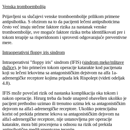
Venska tromboembolija
Prijavljeni su slučajevi venske tromboembolije prilikom primene
antipsihotika. S obzirom na to da pacijenti lečeni antipsihoticima
često već imaju stečene faktore rizika za nastanak venske
tromboembolije, sve moguće faktore rizika treba identifikovati pre i
tokom terapije sa risperidonom i sprovesti odgovarajuće preventivne
mere.
Intraoperativni floppy iris sindrom
Intraoperativni "floppy iris" sindrom (IFIS) (
sindrom meke/mlitave
dužice)
, je bio primećen tokom operacije katarakte kod pacijenata
koji su lečeni lekovima sa antagonističkim dejstvom na alfa 1a-
adrenergičke receptore kojima pripada lek Rispolept (videti odeljak
4.8).
IFIS može povećati rizik od nastanka komplikacija oka tokom i
nakon operacije. Hirurg treba da bude unapred obavešten ukoliko je
pacijent prethodno uzimao ili trenutno uzima lek sa antagonističkim
dejsvom na alfa1-adrenergičke receptore. Ukoliko potencijalna
korist od prekida primene lekova sa antagonističkim dejsvom na
alfa1-adrenergičke receptore, nije ustanovljena pre operacije
katarakte, mora biti procenjena u odnosu na rizik od prekida
antipsihotične medikamentozne terapije.