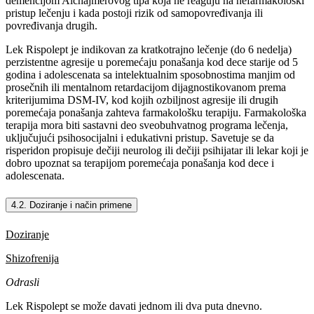
demencijom Alchajmerovog tipa koja ne reaguju na nefarmakološki
pristup lečenju i kada postoji rizik od samopovređivanja ili
povređivanja drugih.
Lek Rispolept je indikovan za kratkotrajno lečenje (do 6 nedelja)
perzistentne agresije u poremećaju ponašanja kod dece starije od 5
godina i adolescenata sa intelektualnim sposobnostima manjim od
prosečnih ili mentalnom retardacijom dijagnostikovanom prema
kriterijumima DSM-IV, kod kojih ozbiljnost agresije ili drugih
poremećaja ponašanja zahteva farmakološku terapiju. Farmakološka
terapija mora biti sastavni deo sveobuhvatnog programa lečenja,
uključujući psihosocijalni i edukativni pristup. Savetuje se da
risperidon propisuje dečiji neurolog ili dečiji psihijatar ili lekar koji je
dobro upoznat sa terapijom poremećaja ponašanja kod dece i
adolescenata.
4.2. Doziranje i način primene
Doziranje
Shizofrenija
Odrasli
Lek Rispolept se može davati jednom ili dva puta dnevno.