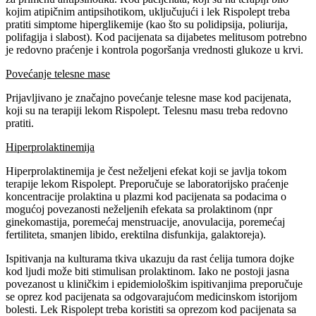
kojim atipičnim antipsihotikom, uključujući i lek Rispolept treba
pratiti simptome hiperglikemije (kao što su polidipsija, poliurija,
polifagija i slabost). Kod pacijenata sa dijabetes melitusom potrebno
je redovno praćenje i kontrola pogoršanja vrednosti glukoze u krvi.
Povećanje telesne mase
Prijavljivano je značajno povećanje telesne mase kod pacijenata,
koji su na terapiji lekom Rispolept. Telesnu masu treba redovno
pratiti.
Hiperprolaktinemija
Hiperprolaktinemija je čest neželjeni efekat koji se javlja tokom
terapije lekom Rispolept. Preporučuje se laboratorijsko praćenje
koncentracije prolaktina u plazmi kod pacijenata sa podacima o
mogućoj povezanosti neželjenih efekata sa prolaktinom (npr
ginekomastija, poremećaj menstruacije, anovulacija, poremećaj
fertiliteta, smanjen libido, erektilna disfunkija, galaktoreja).
Ispitivanja na kulturama tkiva ukazuju da rast ćelija tumora dojke
kod ljudi može biti stimulisan prolaktinom. Iako ne postoji jasna
povezanost u kliničkim i epidemiološkim ispitivanjima preporučuje
se oprez kod pacijenata sa odgovarajućom medicinskom istorijom
bolesti. Lek Rispolept treba koristiti sa oprezom kod pacijenata sa