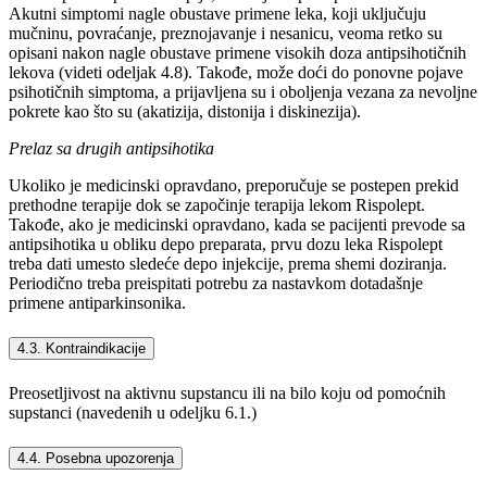
Akutni simptomi nagle obustave primene leka, koji uključuju
mučninu, povraćanje, preznojavanje i nesanicu, veoma retko su
opisani nakon nagle obustave primene visokih doza antipsihotičnih
lekova (videti odeljak 4.8). Takođe, može doći do ponovne pojave
psihotičnih simptoma, a prijavljena su i oboljenja vezana za nevoljne
pokrete kao što su (akatizija, distonija i diskinezija).
Prelaz sa drugih antipsihotika
Ukoliko je medicinski opravdano, preporučuje se postepen prekid
prethodne terapije dok se započinje terapija lekom Rispolept.
Takođe, ako je medicinski opravdano, kada se pacijenti prevode sa
antipsihotika u obliku depo preparata, prvu dozu leka Rispolept
treba dati umesto sledeće depo injekcije, prema shemi doziranja.
Periodično treba preispitati potrebu za nastavkom dotadašnje
primene antiparkinsonika.
4.3. Kontraindikacije
Preosetljivost na aktivnu supstancu ili na bilo koju od pomoćnih
supstanci (navedenih u odeljku 6.1.)
4.4. Posebna upozorenja