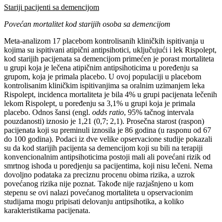
Stariji pacijenti sa demencijom
Povećan mortalitet kod starijih osoba sa demencijom
Meta-analizom 17 placebom kontrolisanih kliničkih ispitivanja u
kojima su ispitivani atipični antipsihotici, uključujući i lek Rispolept,
kod starijih pacijenata sa demencijom primećen je porast mortaliteta
u grupi koja je lečena atipičnim antipsihoticima u poređenju sa
grupom, koja je primala placebo. U ovoj populaciji u placebom
kontrolisanim kliničkim ispitivanjima sa oralnim uzimanjem leka
Rispolept, incidenca mortaliteta je bila 4% u grupi pacijenata lečenih
lekom Rispolept, u poređenju sa 3,1% u grupi koja je primala
placebo. Odnos šansi (engl.
odds ratio
, 95% tačnog intervala
pouzdanosti) iznosio je 1,21 (0,7; 2,1). Prosečna starost (raspon)
pacijenata koji su preminuli iznosila je 86 godina (u rasponu od 67
do 100 godina). Podaci iz dve velike opservacione studije pokazali
su da kod starijih pacijenta sa demencijom koji su bili na terapiji
konvencionalnim antipsihoticima postoji mali ali povećani rizik od
smrtnog ishoda u poredjenju sa pacijentima, koji nisu lečeni. Nema
dovoljno podataka za preciznu procenu obima rizika, a uzrok
povećanog rizika nije poznat. Takođe nije razjašnjeno u kom
stepenu se ovi nalazi povećanog mortaliteta u opservacionim
studijama mogu pripisati delovanju antipsihotika, a koliko
karakteristikama pacijenata.