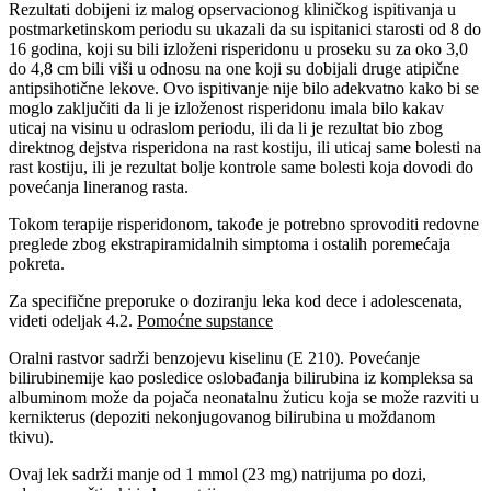
Rezultati dobijeni iz malog opservacionog kliničkog ispitivanja u
postmarketinskom periodu su ukazali da su ispitanici starosti od 8 do
16 godina, koji su bili izloženi risperidonu u proseku su za oko 3,0
do 4,8 cm bili viši u odnosu na one koji su dobijali druge atipične
antipsihotične lekove. Ovo ispitivanje nije bilo adekvatno kako bi se
moglo zaključiti da li je izloženost risperidonu imala bilo kakav
uticaj na visinu u odraslom periodu, ili da li je rezultat bio zbog
direktnog dejstva risperidona na rast kostiju, ili uticaj same bolesti na
rast kostiju, ili je rezultat bolje kontrole same bolesti koja dovodi do
povećanja lineranog rasta.
Tokom terapije risperidonom, takođe je potrebno sprovoditi redovne
preglede zbog ekstrapiramidalnih simptoma i ostalih poremećaja
pokreta.
Za specifične preporuke o doziranju leka kod dece i adolescenata,
videti odeljak 4.2.
Pomoćne supstance
Oralni rastvor sadrži benzojevu kiselinu (E 210). Povećanje
bilirubinemije kao posledice oslobađanja bilirubina iz kompleksa sa
albuminom može da pojača neonatalnu žuticu koja se može razviti u
kernikterus (depoziti nekonjugovanog bilirubina u moždanom
tkivu).
Ovaj lek sadrži manje od 1 mmol (23 mg) natrijuma po dozi,