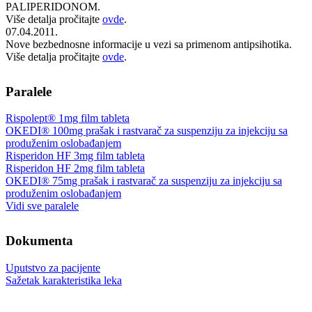
PALIPERIDONOM.
Više detalja pročitajte
ovde
.
07.04.2011.
Nove bezbednosne informacije u vezi sa primenom antipsihotika.
Više detalja pročitajte
ovde
.
Paralele
Rispolept® 1mg film tableta
OKEDI® 100mg prašak i rastvarač za suspenziju za injekciju sa
produženim oslobađanjem
Risperidon HF 3mg film tableta
Risperidon HF 2mg film tableta
OKEDI® 75mg prašak i rastvarač za suspenziju za injekciju sa
produženim oslobađanjem
Vidi sve paralele
Dokumenta
Uputstvo za pacijente
Sažetak karakteristika leka