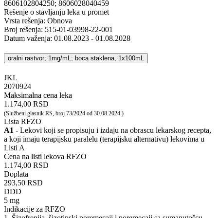
8606102804250; 8606028040459
Rešenje o stavljanju leka u promet
Vrsta rešenja: Obnova
Broj rešenja: 515-01-03998-22-001
Datum važenja: 01.08.2023 - 01.08.2028
oralni rastvor; 1mg/mL; boca staklena, 1x100mL
JKL
‍2070924
Maksimalna cena leka
1.174,00 RSD
(Službeni glasnik RS, broj 73/2024 od 30.08.2024.)
Lista RFZO
A1
- Lekovi koji se propisuju i izdaju na obrascu lekarskog recepta,
a koji imaju terapijsku paralelu (terapijsku alternativu) lekovima u
Listi A
Cena na listi lekova RFZO
1.174,00 RSD
Doplata
293,50 RSD
DDD
5 mg
Indikacije za RFZO
1. Šizofrenija, šizotipski poremecaji i poremecaji sa sumanutošcu