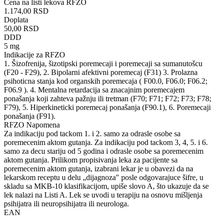
Cena na listi lekova RFZO
1.174,00 RSD
Doplata
50,00 RSD
DDD
5 mg
Indikacije za RFZO
1. Šizofrenija, šizotipski poremecaji i poremecaji sa sumanutošcu
(F20 - F29), 2. Bipolarni afektivni poremecaj (F31) 3. Prolazna
psihoticna stanja kod organskih poremecaja ( F00.0, F06.0; F06.2;
F06.9 ). 4. Mentalna retardacija sa znacajnim poremecajem
ponašanja koji zahteva pažnju ili tretman (F70; F71; F72; F73; F78;
F79), 5. Hiperkineticki poremecaj ponašanja (F90.1), 6. Poremecaji
ponašanja (F91).
RFZO Napomena
Za indikaciju pod tackom 1. i 2. samo za odrasle osobe sa
poremecenim aktom gutanja. Za indikaciju pod tackom 3, 4, 5. i 6.
samo za decu stariju od 5 godina i odrasle osobe sa poremecenim
aktom gutanja. Prilikom propisivanja leka za pacijente sa
poremecenim aktom gutanja, izabrani lekar je u obavezi da na
lekarskom receptu u delu „dijagnoza" posle odgovarajuce šifre, u
skladu sa MKB-10 klasifikacijom, upiše slovo A, što ukazuje da se
lek nalazi na Listi A. Lek se uvodi u terapiju na osnovu mišljenja
psihijatra ili neuropsihijatra ili neurologa.
EAN