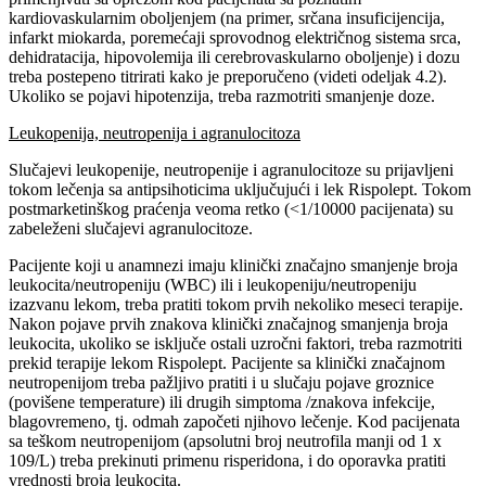
kardiovaskularnim oboljenjem (na primer, srčana insuficijencija,
infarkt miokarda, poremećaji sprovodnog električnog sistema srca,
dehidratacija, hipovolemija ili cerebrovaskularno oboljenje) i dozu
treba postepeno titrirati kako je preporučeno (videti odeljak 4.2).
Ukoliko se pojavi hipotenzija, treba razmotriti smanjenje doze.
Leukopenija, neutropenija i agranulocitoza
Slučajevi leukopenije, neutropenije i agranulocitoze su prijavljeni
tokom lečenja sa antipsihoticima uključujući i lek Rispolept. Tokom
postmarketinškog praćenja veoma retko (<1/10000 pacijenata) su
zabeleženi slučajevi agranulocitoze.
Pacijente koji u anamnezi imaju klinički značajno smanjenje broja
leukocita/neutropeniju (WBC) ili i leukopeniju/neutropeniju
izazvanu lekom, treba pratiti tokom prvih nekoliko meseci terapije.
Nakon pojave prvih znakova klinički značajnog smanjenja broja
leukocita, ukoliko se isključe ostali uzročni faktori, treba razmotriti
prekid terapije lekom Rispolept. Pacijente sa klinički značajnom
neutropenijom treba pažljivo pratiti i u slučaju pojave groznice
(povišene temperature) ili drugih simptoma /znakova infekcije,
blagovremeno, tj. odmah započeti njihovo lečenje. Kod pacijenata
sa teškom neutropenijom (apsolutni broj neutrofila manji od 1 x
109/L) treba prekinuti primenu risperidona, i do oporavka pratiti
vrednosti broja leukocita.