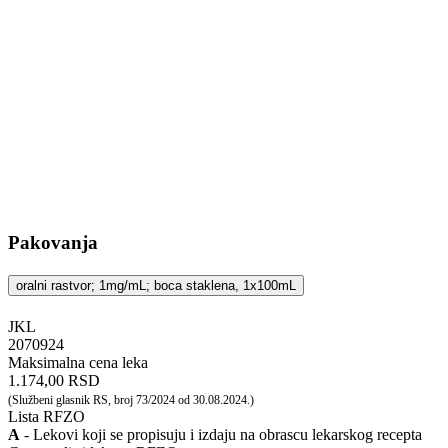
Pakovanja
oralni rastvor; 1mg/mL; boca staklena, 1x100mL
JKL
‍2070924
Maksimalna cena leka
1.174,00 RSD
(Službeni glasnik RS, broj 73/2024 od 30.08.2024.)
Lista RFZO
A
- Lekovi koji se propisuju i izdaju na obrascu lekarskog recepta