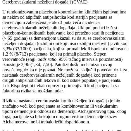
Cerebrovaskularni neželjeni događaji (CVAE)
U randomizovanim placebom kontrolisanim kliničkim ispitivanjima
sa nekim od atipičnih antipsihotika kod starijih pacijenata sa
demencijom zabeležena je oko 3 puta veća incidenca
cerebrovaskularnih neželjenih događaja. Ukupni podaci iz šest
placebom-kontrolisanih ispitivanja kod pretežno starijih pacijenata
(> 65 godina) sa demencijom ukazali su da su se cerebrovaskularni
neželjeni događaji (ozbiljni oni koji nisu ozbiljni mešoviti) javili kod
3,3% (33/1009) pacijenata, koji su primali lek Rispolept u odnosu na
1,2 % (8/712) pacijenata, koji su primali placebo. Stepen
verovatnoće (engl.
odds ratio
. 95% tačnog intervala pouzdanosti)
iznosio je 2,96 (1,34; 7,50). Patofiziološki mehanizam ovog
povećanog rizika nije poznat. Ne može se isključiti povećan rizik za
nastanak cerebrovaskularnih neželjenih događaja kod primene
drugih antipsihotičnih lekova ili kod ostale populacije pacijenata.
Lek Rispolept bi trebalo oprezno primenjivati kod pacijenata sa
faktorima rizika za moždani udar.
Rizik za nastanak cerebrovaskularnih neželjenih događaja je bio
značajno veći kod pacijenata sa kombinovanim ili vaskularnim
tipom demencije u odnosu na demenciju Alchajmerovog tipa. Zbog
toga, pacijente sa bilo kojom drugom vrstom demencije izuzev
Alchajmerove, ne bi trebalo lečiti risperidonom.