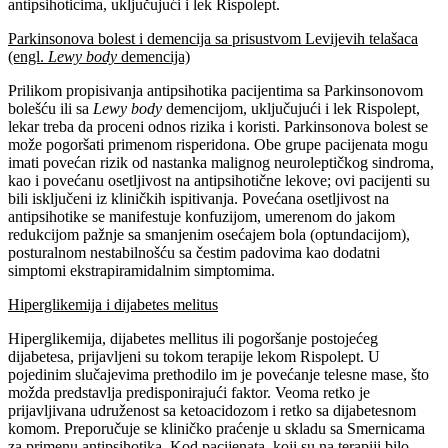
antipsihoticima, uključujući i lek Rispolept.
Parkinsonova bolest i demencija sa prisustvom Levijevih telašaca
(engl.
Lewy body
demencija)
Prilikom propisivanja antipsihotika pacijentima sa Parkinsonovom
bolešću ili sa
Lewy body
demencijom, uključujući i lek Rispolept,
lekar treba da proceni odnos rizika i koristi. Parkinsonova bolest se
može pogoršati primenom risperidona. Obe grupe pacijenata mogu
imati povećan rizik od nastanka malignog neuroleptičkog sindroma,
kao i povećanu osetljivost na antipsihotične lekove; ovi pacijenti su
bili isključeni iz kliničkih ispitivanja. Povećana osetljivost na
antipsihotike se manifestuje konfuzijom, umerenom do jakom
redukcijom pažnje sa smanjenim osećajem bola (optundacijom),
posturalnom nestabilnošću sa čestim padovima kao dodatni
simptomi ekstrapiramidalnim simptomima.
Hiperglikemija i dijabetes melitus
Hiperglikemija, dijabetes mellitus ili pogoršanje postojećeg
dijabetesa, prijavljeni su tokom terapije lekom Rispolept. U
pojedinim slučajevima prethodilo im je povećanje telesne mase, što
možda predstavlja predisponirajući faktor. Veoma retko je
prijavljivana udruženost sa ketoacidozom i retko sa dijabetesnom
komom. Preporučuje se kliničko praćenje u skladu sa Smernicama
za primenu antipsihotika. Kod pacijenata, koji su na terapiji bilo