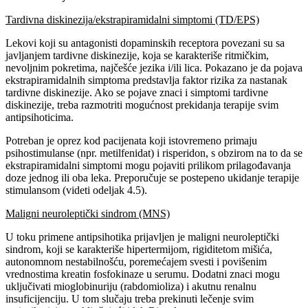
Tardivna diskinezija/ekstrapiramidalni simptomi (TD/EPS)
Lekovi koji su antagonisti dopaminskih receptora povezani su sa
javljanjem tardivne diskinezije, koja se karakteriše ritmičkim,
nevoljnim pokretima, najčešće jezika i/ili lica. Pokazano je da pojava
ekstrapiramidalnih simptoma predstavlja faktor rizika za nastanak
tardivne diskinezije. Ako se pojave znaci i simptomi tardivne
diskinezije, treba razmotriti mogućnost prekidanja terapije svim
antipsihoticima.
Potreban je oprez kod pacijenata koji istovremeno primaju
psihostimulanse (npr. metilfenidat) i risperidon, s obzirom na to da se
ekstrapiramidalni simptomi mogu pojaviti prilikom prilagođavanja
doze jednog ili oba leka. Preporučuje se postepeno ukidanje terapije
stimulansom (videti odeljak 4.5).
Maligni neuroleptički sindrom (MNS)
U toku primene antipsihotika prijavljen je maligni neuroleptički
sindrom, koji se karakteriše hipertermijom, rigiditetom mišića,
autonomnom nestabilnošću, poremećajem svesti i povišenim
vrednostima kreatin fosfokinaze u serumu. Dodatni znaci mogu
uključivati mioglobinuriju (rabdomioliza) i akutnu renalnu
insuficijenciju. U tom slučaju treba prekinuti lečenje svim