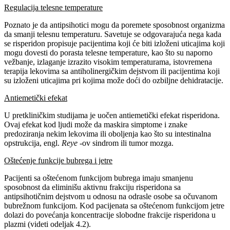
Regulacija telesne temperature
Poznato je da antipsihotici mogu da poremete sposobnost organizma
da smanji telesnu temperaturu. Savetuje se odgovarajuća nega kada
se risperidon propisuje pacijentima koji će biti izloženi uticajima koji
mogu dovesti do porasta telesne temperature, kao što su naporno
vežbanje, izlaganje izrazito visokim temperaturama, istovremena
terapija lekovima sa antiholinergičkim dejstvom ili pacijentima koji
su izloženi uticajima pri kojima može doći do ozbiljne dehidratacije.
Antiemetički efekat
U pretkliničkim studijama je uočen antiemetički efekat risperidona.
Ovaj efekat kod ljudi može da maskira simptome i znake
predoziranja nekim lekovima ili oboljenja kao što su intestinalna
opstrukcija, engl.
Reye
-ov sindrom ili tumor mozga.
Oštećenje funkcije bubrega i jetre
Pacijenti sa oštećenom funkcijom bubrega imaju smanjenu
sposobnost da eliminišu aktivnu frakciju risperidona sa
antipsihotičnim dejstvom u odnosu na odrasle osobe sa očuvanom
bubrežnom funkcijom. Kod pacijenata sa oštećenom funkcijom jetre
dolazi do povećanja koncentracije slobodne frakcije risperidona u
plazmi (videti odeljak 4.2).