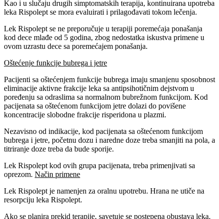
Kao i u slučaju drugih simptomatskih terapija, kontinuirana upotreba
leka Rispolept se mora evaluirati i prilagođavati tokom lečenja.
Lek Rispolept se ne preporučuje u terapiji poremećaja ponašanja
kod dece mlađe od 5 godina, zbog nedostatka iskustva primene u
ovom uzrastu dece sa poremećajem ponašanja.
Oštećenje funkcije bubrega i jetre
Pacijenti sa oštećenjem funkcije bubrega imaju smanjenu sposobnost
eliminacije aktivne frakcije leka sa antipsihotičnim dejstvom u
poređenju sa odraslima sa normalnom bubrežnom funkcijom. Kod
pacijenata sa oštećenom funkcijom jetre dolazi do povišene
koncentracije slobodne frakcije risperidona u plazmi.
Nezavisno od indikacije, kod pacijenata sa oštećenom funkcijom
bubrega i jetre, početnu dozu i naredne doze treba smanjiti na pola, a
titriranje doze treba da bude sporije.
Lek Rispolept kod ovih grupa pacijenata, treba primenjivati sa
oprezom.
Način primene
Lek Rispolept je namenjen za oralnu upotrebu. Hrana ne utiče na
resorpciju leka Rispolept.
Ako se planira prekid terapije, savetuje se postepena obustava leka.