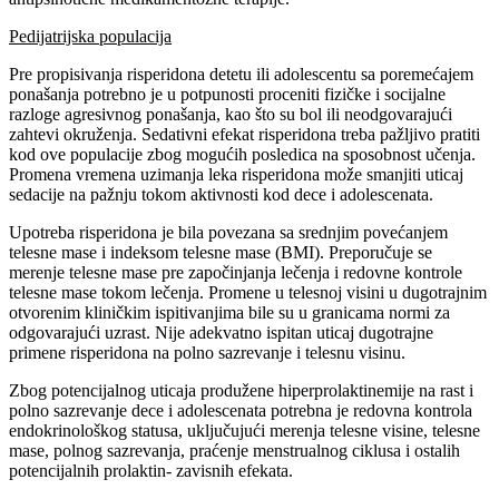
Pedijatrijska populacija
Pre propisivanja risperidona detetu ili adolescentu sa poremećajem
ponašanja potrebno je u potpunosti proceniti fizičke i socijalne
razloge agresivnog ponašanja, kao što su bol ili neodgovarajući
zahtevi okruženja. Sedativni efekat risperidona treba pažljivo pratiti
kod ove populacije zbog mogućih posledica na sposobnost učenja.
Promena vremena uzimanja leka risperidona može smanjiti uticaj
sedacije na pažnju tokom aktivnosti kod dece i adolescenata.
Upotreba risperidona je bila povezana sa srednjim povećanjem
telesne mase i indeksom telesne mase (BMI). Preporučuje se
merenje telesne mase pre započinjanja lečenja i redovne kontrole
telesne mase tokom lečenja. Promene u telesnoj visini u dugotrajnim
otvorenim kliničkim ispitivanjima bile su u granicama normi za
odgovarajući uzrast. Nije adekvatno ispitan uticaj dugotrajne
primene risperidona na polno sazrevanje i telesnu visinu.
Zbog potencijalnog uticaja produžene hiperprolaktinemije na rast i
polno sazrevanje dece i adolescenata potrebna je redovna kontrola
endokrinološkog statusa, uključujući merenja telesne visine, telesne
mase, polnog sazrevanja, praćenje menstrualnog ciklusa i ostalih
potencijalnih prolaktin- zavisnih efekata.