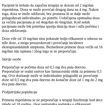
Pacijenti bi trebalo da započnu terapiju se dozom od 2 mg/dan
risperidona. Doza se može povećati drugog dana na 4 mg. Nakon
toga, doza se može održavati, bez promena ili se dalje može
prilagođavati individualno, po potrebi. Uobičajena optimalna doza
za većinu pacijenata je od 4mg/dan do 6mg/dan. Kod nekih
pacijenata može biti potrebna sporija titracija doze i niža početna i
doza održavanja.
Doze više od 10 mg/dan nisu pokazale bolju efikasnost u odnosu na
niže doze, a mogu prouzrokovati i povećanje incidence
ekstrapiramidalnih simptoma. Bezbednost primene doza većih od 16
mg/dan nije ispitana i zbog toga se ne preporučuju.
Starije osobe
Preporučuje se početna doza od 0,5 mg dva puta dnevno.
Preporučuje se oralni rastvor kao farmaceutski oblik za primenu 0,5
mg. Ovo doziranje može se individualno prilagoditi uz povećanje
doze od 0,5 mg dva puta dnevno do konačne doze od 1 mg do 2 mg
dva puta dnevno.
Pedijatrijska populacija
Primena risperidona se ne preporučuje u terapiji šizofrenije kod dece
mlađe od 18 godina, zbog nedostatka podataka o efikasnosti.