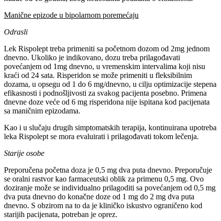
Manične epizode u bipolarnom poremećaju
Odrasli
Lek Rispolept treba primeniti sa početnom dozom od 2mg jednom
dnevno. Ukoliko je indikovano, dozu treba prilagođavati
povećanjem od 1mg dnevno, u vremenskim intervalima koji nisu
kraći od 24 sata. Risperidon se može primeniti u fleksibilnim
dozama, u opsegu od 1 do 6 mg/dnevno, u cilju optimizacije stepena
efikasnosti i podnošljivosti za svakog pacijenta posebno. Primena
dnevne doze veće od 6 mg risperidona nije ispitana kod pacijenata
sa maničnim epizodama.
Kao i u slučaju drugih simptomatskih terapija, kontinuirana upotreba
leka Rispolept se mora evaluirati i prilagođavati tokom lečenja.
Starije osobe
Preporučena početna doza je 0,5 mg dva puta dnevno. Preporučuje
se oralni rastvor kao farmaceutski oblik za primenu 0,5 mg. Ovo
doziranje može se individualno prilagoditi sa povećanjem od 0,5 mg
dva puta dnevno do konačne doze od 1 mg do 2 mg dva puta
dnevno. S obzirom na to da je kliničko iskustvo ograničeno kod
starijih pacijenata, potreban je oprez.