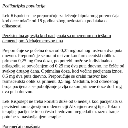
Pedijatrijska populacija
Lek Rispolet se ne preporučuje za lečenje bipolarnog poremećaja
kod dece mlađe od 18 godina zbog nedostatka podataka o
efikasnosti.
Perzistentna agresija kod pacijenata sa umerenom do teškom
demencijom Alchajemerovog tipa
Preporučuje se početna doza od 0,25 mg oralnog rastvora dva puta
dnevno. Preporučuje se oralni rastvor kao farmaceutski oblik za
primenu 0,25 mg Ova doza, po potrebi može se individualno
prilagoditi sa povećanjem od 0,25 mg dva puta dnevno, ne češće od
svakog drugog dana. Optimalna doza, kod većine pacijenata iznosi
0,5 mg dva puta dnevno. Preporučuje se oralni rastvor kao
farmaceutski oblik za primenu 0,5 mg. Međutim, kod određenog
broja pacijenata se poboljšanje javlja nakon primene doze do 1 mg
dva puta dnevno.
Lek Rispolept ne treba koristiti duže od 6 nedelja kod pacijenata sa
perzistentnom agresijom u demenciji Alzhajmerovog tipa. Tokom
terapije, pacijente treba često i redovno pregledati uz razmatranje
potrebe sa nastavljanjem terapije.
Poremećaj ponašanja