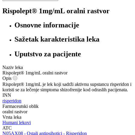
Rispolept® 1mg/mL oralni rastvor
Osnovne informacije
Sažetak karakteristika leka
Uputstvo za pacijente
Naziv leka
Rispolept® 1mg/mL oralni rastvor
Opis
Rispolept® 1mg/mL je lek koji sadrži aktivnu supstancu risperidon i
koristi se za lečenje simptoma shizofrenije kod odraslih pacijenata.
INN
risperidon
Farmaceutski oblik
oralni rastvor
Vrsta leka
Humani lekovi
ATC
‍N05AX08 - Ostali antipsihotici - Risperidon