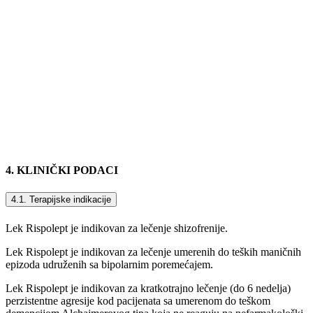
4. KLINIČKI PODACI
4.1. Terapijske indikacije
Lek Rispolept je indikovan za lečenje shizofrenije.
Lek Rispolept je indikovan za lečenje umerenih do teških maničnih
epizoda udruženih sa bipolarnim poremećajem.
Lek Rispolept je indikovan za kratkotrajno lečenje (do 6 nedelja)
perzistentne agresije kod pacijenata sa umerenom do teškom