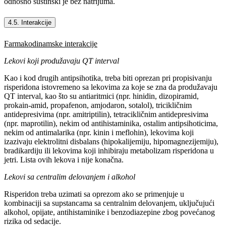
odnosno suštinski je bez natrijuma.
4.5. Interakcije
Farmakodinamske interakcije
Lekovi koji produžavaju QT interval
Kao i kod drugih antipsihotika, treba biti oprezan pri propisivanju
risperidona istovremeno sa lekovima za koje se zna da produžavaju
QT interval, kao što su antiaritmici (npr. hinidin, dizopiramid,
prokain-amid, propafenon, amjodaron, sotalol), tricikličnim
antidepresivima (npr. amitriptilin), tetracikličnim antidepresivima
(npr. maprotilin), nekim od antihistaminika, ostalim antipsihoticima,
nekim od antimalarika (npr. kinin i meflohin), lekovima koji
izazivaju elektrolitni disbalans (hipokalijemiju, hipomagnezijemiju),
bradikardiju ili lekovima koji inhibiraju metabolizam risperidona u
jetri. Lista ovih lekova i nije konačna.
Lekovi sa centralim delovanjem i alkohol
Risperidon treba uzimati sa oprezom ako se primenjuje u
kombinaciji sa supstancama sa centralnim delovanjem, uključujući
alkohol, opijate, antihistaminike i benzodiazepine zbog povećanog
rizika od sedacije.