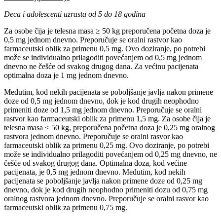
Deca i adolescenti uzrasta od 5 do 18 godina
Za osobe čija je telesna masa ≥ 50 kg preporučena početna doza je
0,5 mg jednom dnevno. Preporučuje se oralni rastvor kao
farmaceutski oblik za primenu 0,5 mg. Ovo doziranje, po potrebi
može se individualno prilagoditi povećanjem od 0,5 mg jednom
dnevno ne češće od svakog drugog dana. Za većinu pacijenata
optimalna doza je 1 mg jednom dnevno.
Međutim, kod nekih pacijenata se poboljšanje javlja nakon primene
doze od 0,5 mg jednom dnevno, dok je kod drugih neophodno
primeniti doze od 1,5 mg jednom dnevno. Preporučuje se oralni
rastvor kao farmaceutski oblik za primenu 1,5 mg. Za osobe čija je
telesna masa < 50 kg, preporučena početna doza je 0,25 mg oralnog
rastvora jednom dnevno. Preporučuje se oralni rasvor kao
farmaceutski oblik za primenu 0,25 mg. Ovo doziranje, po potrebi
može se individualno prilagoditi povećanjem od 0,25 mg dnevno, ne
češće od svakog drugog dana. Optimalna doza, kod većine
pacijenata, je 0,5 mg jednom dnevno. Međutim, kod nekih
pacijenata se poboljšanje javlja nakon primene doze od 0,25 mg
dnevno, dok je kod drugih neophodno primeniti dozu od 0,75 mg
oralnog rastvora jednom dnevno. Preporučuje se oralni rasvor kao
farmaceutski oblik za primenu 0,75 mg.