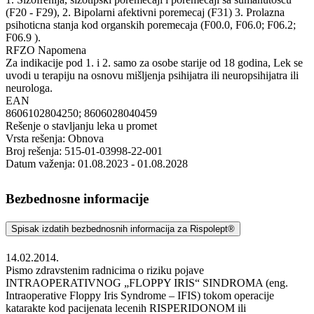
(F20 - F29), 2. Bipolarni afektivni poremecaj (F31) 3. Prolazna
psihoticna stanja kod organskih poremecaja (F00.0, F06.0; F06.2;
F06.9 ).
RFZO Napomena
Za indikacije pod 1. i 2. samo za osobe starije od 18 godina, Lek se
uvodi u terapiju na osnovu mišljenja psihijatra ili neuropsihijatra ili
neurologa.
EAN
8606102804250; 8606028040459
Rešenje o stavljanju leka u promet
Vrsta rešenja: Obnova
Broj rešenja: 515-01-03998-22-001
Datum važenja: 01.08.2023 - 01.08.2028
Bezbednosne informacije
Spisak izdatih bezbednosnih informacija za Rispolept®
14.02.2014.
Pismo zdravstenim radnicima o riziku pojave
INTRAOPERATIVNOG „FLOPPY IRIS“ SINDROMA (eng.
Intraoperative Floppy Iris Syndrome – IFIS) tokom operacije
katarakte kod pacijenata lecenih RISPERIDONOM ili