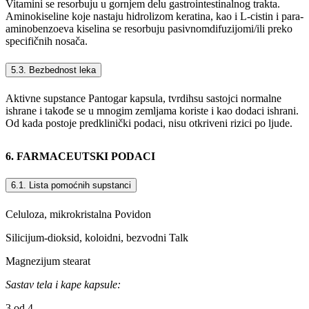
Vitamini se resorbuju u gornjem delu gastrointestinalnog trakta.
Aminokiseline koje nastaju hidrolizom keratina, kao i L-cistin i para-
aminobenzoeva kiselina se resorbuju pasivnomdifuzijomi/ili preko
specifičnih nosača.
5.3. Bezbednost leka
Aktivne supstance Pantogar kapsula, tvrdihsu sastojci normalne
ishrane i takođe se u mnogim zemljama koriste i kao dodaci ishrani.
Od kada postoje predklinički podaci, nisu otkriveni rizici po ljude.
6. FARMACEUTSKI PODACI
6.1. Lista pomоćnih supstanci
Celuloza, mikrokristalna Povidon
Silicijum-dioksid, koloidni, bezvodni Talk
Magnezijum stearat
Sastav tela i kape kapsule:
3 od 4