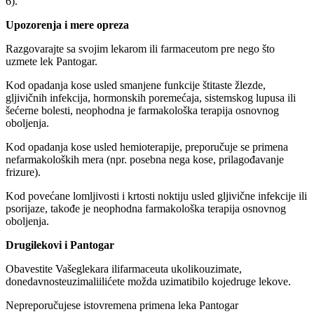
6).
Upozorenja i mere opreza
Razgovarajte sa svojim lekarom ili farmaceutom pre nego što
uzmete lek Pantogar.
Kod opadanja kose usled smanjene funkcije štitaste žlezde,
gljivičnih infekcija, hormonskih poremećaja, sistemskog lupusa ili
šećerne bolesti, neophodna je farmakološka terapija osnovnog
oboljenja.
Kod opadanja kose usled hemioterapije, preporučuje se primena
nefarmakoloških mera (npr. posebna nega kose, prilagođavanje
frizure).
Kod povećane lomljivosti i krtosti noktiju usled gljivične infekcije ili
psorijaze, takođe je neophodna farmakološka terapija osnovnog
oboljenja.
Drugilekovi i Pantogar
Obavestite Vašeglekara ilifarmaceuta ukolikouzimate,
donedavnosteuzimaliilićete možda uzimatibilo kojedruge lekove.
Nepreporučujese istovremena primena leka Pantogar