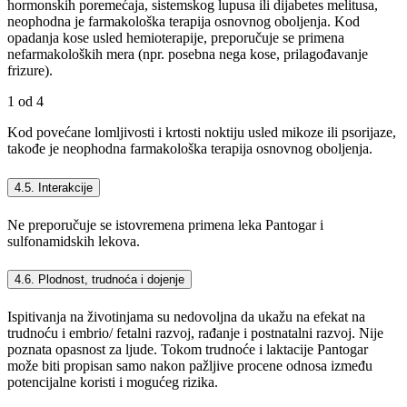
hormonskih poremećaja, sistemskog lupusa ili dijabetes melitusa,
neophodna je farmakološka terapija osnovnog oboljenja. Kod
opadanja kose usled hemioterapije, preporučuje se primena
nefarmakoloških mera (npr. posebna nega kose, prilagođavanje
frizure).
1 od 4
Kod povećane lomljivosti i krtosti noktiju usled mikoze ili psorijaze,
takođe je neophodna farmakološka terapija osnovnog oboljenja.
4.5. Interakcije
Ne preporučuje se istovremena primena leka Pantogar i
sulfonamidskih lekova.
4.6. Plodnost, trudnoća i dojenje
Ispitivanja na životinjama su nedovoljna da ukažu na efekat na
trudnoću i embrio/ fetalni razvoj, rađanje i postnatalni razvoj. Nije
poznata opasnost za ljude. Tokom trudnoće i laktacije Pantogar
može biti propisan samo nakon pažljive procene odnosa između
potencijalne koristi i mogućeg rizika.