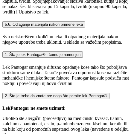
kapsula, tvrdih. Spoljnjepakovanje: složiva kartonska kutija u kojoj
se nalazi šest blistera sa po 15 kapsula, tvrdih (ukupno 90 kapsula,
tvrdih) i Uputstvo za lek.
6.6. Odlaganje materijala nakon primene leka
Svu neiskorišćenu količinu leka ili otpadnog materijala nakon
njegove upotrebe treba ukloniti, u skladu sa važećim propisima.
1. Šta je lek Pantogar® i čemu je namenjen
Lek Pantogar smanjuje difuzno opadanje kose tako što poboljšava
strukturu same dlake. Takođe povećava otpornost kose na različite
mehaničke i hemijske štetne faktore. Pantogar kapsule podstiču rast
noktiju i povećavaju njihovu čvrstinu.
2. Šta je treba da znate pre nego što primite lek Pantogar®
LekPantogar ne smete uzimati:
Ukoliko ste alergični (preosetljivi) na medicinski kvasac, tiamin,
kalcijum - pantotenat, cistin, p-aminobenzojevu kiselinu, keratin ili
na bilo koju od pomoćnih supstanci ovog leka (navedene u odeljku