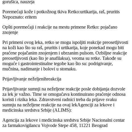
gorušica, nauzeja
Poremećaji kože i potkožnog tkiva Retko:urtikarija, raš, pruritis
Nepoznato: eritem
Opšti poremećaji i reakcije na mestu primene Retko: pojačano
znojenje
Pri primeni ovog leka, retko se mogu ispoljiti reakcije preosetljivosti
na koži kao što su raš, pruritis i urtikarija, koje ponekad mogu biti
praćene pojačanim znojenjem i ubrzanim pulsom. Ozbiljne reakcije
preosetljivosti (kao što je anafilaksa), veoma su retke. Takođe su
moguće i gastrointestinalne tegobe kao što su: podrigivanje,
mučnina, nadimanje i bolovi u stomaku.
Prijavljivanje neželjenihreakcija
Prijavljivanje sumnji na neželjene reakcije posle dobijanja dozvole
za lek je važno. Time se omogućava kontinuirano praćenje odnosa
koristi i rizika leka. Zdravstveni radnici treba da prijave svaku
sumnju na neželjene reakcije na ovaj lekAgenciji za lekove i
medicinska sredstva Srbije (ALIMS):
Agencija za lekove i medicinska sredstva Srbije Nacionalni centar
za farmakovigilancu Vojvode Stepe 458, 11221 Beograd