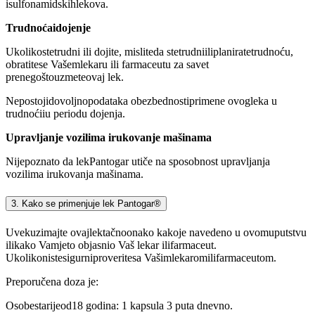
isulfonamidskihlekova.
Trudnoćaidojenje
Ukolikostetrudni ili dojite, misliteda stetrudniiliplaniratetrudnoću,
obratitese Vašemlekaru ili farmaceutu za savet
prenegoštouzmeteovaj lek.
Nepostojidovoljnopodataka obezbednostiprimene ovogleka u
trudnoćiiu periodu dojenja.
Upravljanje vozilima irukovanje mašinama
Nijepoznato da lekPantogar utiče na sposobnost upravljanja
vozilima irukovanja mašinama.
3. Kako se primenjuje lek Pantogar®
Uvekuzimajte ovajlektačnoonako kakoje navedeno u ovomuputstvu
ilikako Vamjeto objasnio Vaš lekar ilifarmaceut.
Ukolikonistesigurniproveritesa Vašimlekaromilifarmaceutom.
Preporučena doza je:
Osobestarijeod18 godina: 1 kapsula 3 puta dnevno.