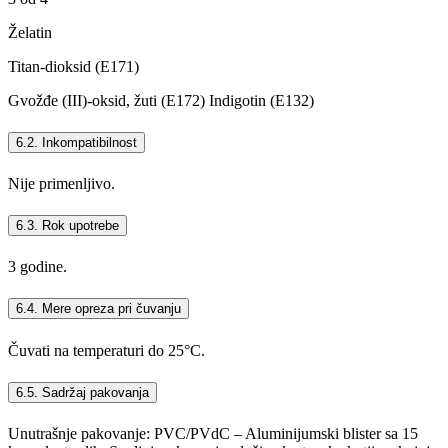
Želatin
Titan-dioksid (E171)
Gvožđe (III)-oksid, žuti (E172) Indigotin (E132)
6.2. Inkompatibilnost
Nije primenljivo.
6.3. Rok upotrebe
3 godine.
6.4. Mere opreza pri čuvanju
Čuvati na temperaturi do 25°C.
6.5. Sadržaj pakovanja
Unutrašnje pakovanje: PVC/PVdC – Aluminijumski blister sa 15