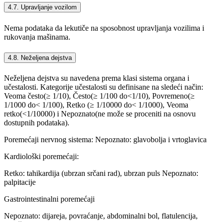
4.7. Upravljanje vozilom
Nema podataka da lekutiče na sposobnost upravljanja vozilima i
rukovanja mašinama.
4.8. Neželjena dejstva
Neželjena dejstva su navedena prema klasi sistema organa i
učestalosti. Kategorije učestalosti su definisane na sledeći način:
Veoma često(≥ 1/10), Često(≥ 1/100 do<1/10), Povremeno(≥
1/1000 do< 1/100), Retko (≥ 1/10000 do< 1/1000), Veoma
retko(<1/10000) i Nepoznato(ne može se proceniti na osnovu
dostupnih podataka).
Poremećaji nervnog sistema: Nepoznato: glavobolja i vrtoglavica
Kardiološki poremećaji:
Retko: tahikardija (ubrzan srčani rad), ubrzan puls Nepoznato:
palpitacije
Gastrointestinalni poremećaji
Nepoznato: dijareja, povraćanje, abdominalni bol, flatulencija,