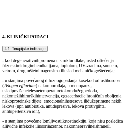
4. KLINIČKI PODACI
4.1. Terapijske indikacije
- kod degenerativnihpromena u strukturidlake, usled oštećenja
frizerskimidrugimhemikalijama, toplotom, UV-zracima, suncem,
vetrom, drugimštetnimagensima iliusled mehaničkogoštećenja;
- u stanjima povećanog difuznogopadanja kosekod odraslihosoba
(
Telogen effluvium
) nakonporođaja, u menopauzi,
usledpovišenetelesnetemperaturetokomdužegperioda,
nakontežihhirurškihintervencija, egzacerbacije hroničnih oboljenja,
niskoproteinske dijete, emocionalnihstresova ilidužeprimene nekih
lekova (npr. antibiotika, antidepresiva, lekova protivgihta,
antihipertenziva idr.),
- u stanjima povećane lomljivostiikrtostinoktiju, koja nisu posledica
gljivične infekcije ilipsorijaze(npr. nakonnepravilneishraneili