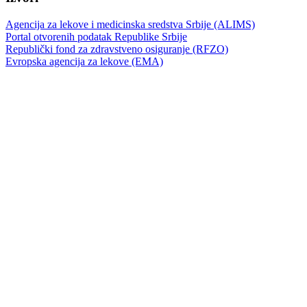
Agencija za lekove i medicinska sredstva Srbije (ALIMS)
Portal otvorenih podatak Republike Srbije
Republički fond za zdravstveno osiguranje (RFZO)
Evropska agencija za lekove (EMA)