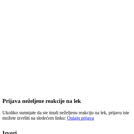
Prijava neželjene reakcije na lek
Ukoliko sumnjate da ste imali neželjenu reakciju na lek, prijavu iste
možete izvršiti na sledećem linku:
Onlajn prijava
Izvori