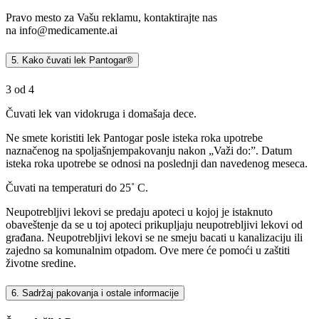
Pravo mesto za Vašu reklamu, kontaktirajte nas
na
info@medicamente.ai
5. Kako čuvati lek Pantogar®
3 od 4
Čuvati lek van vidokruga i domašaja dece.
Ne smete koristiti lek Pantogar posle isteka roka upotrebe
naznačenog na spoljašnjempakovanju nakon „Važi do:”. Datum
isteka roka upotrebe se odnosi na poslednji dan navedenog meseca.
Čuvati na temperaturi do 25˚ C.
Neupotrebljivi lekovi se predaju apoteci u kojoj je istaknuto
obaveštenje da se u toj apoteci prikupljaju neupotrebljivi lekovi od
građana. Neupotrebljivi lekovi se ne smeju bacati u kanalizaciju ili
zajedno sa komunalnim otpadom. Ove mere će pomoći u zaštiti
životne sredine.
6. Sadržaj pakovanja i ostale informacije