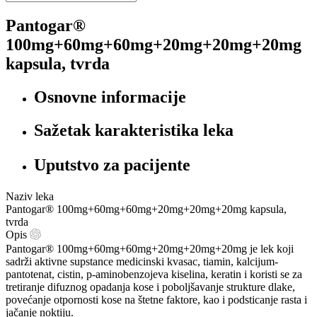
Pantogar®
100mg+60mg+60mg+20mg+20mg+20mg
kapsula, tvrda
Osnovne informacije
Sažetak karakteristika leka
Uputstvo za pacijente
Naziv leka
Pantogar® 100mg+60mg+60mg+20mg+20mg+20mg kapsula,
tvrda
Opis
Pantogar® 100mg+60mg+60mg+20mg+20mg+20mg je lek koji
sadrži aktivne supstance medicinski kvasac, tiamin, kalcijum-
pantotenat, cistin, p-aminobenzojeva kiselina, keratin i koristi se za
tretiranje difuznog opadanja kose i poboljšavanje strukture dlake,
povećanje otpornosti kose na štetne faktore, kao i podsticanje rasta i
jačanje noktiju.