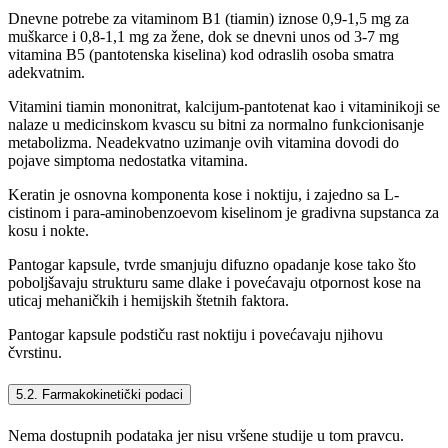
Dnevne potrebe za vitaminom B1 (tiamin) iznose 0,9-1,5 mg za
muškarce i 0,8-1,1 mg za žene, dok se dnevni unos od 3-7 mg
vitamina B5 (pantotenska kiselina) kod odraslih osoba smatra
adekvatnim.
Vitamini tiamin mononitrat, kalcijum-pantotenat kao i vitaminikoji se
nalaze u medicinskom kvascu su bitni za normalno funkcionisanje
metabolizma. Neadekvatno uzimanje ovih vitamina dovodi do
pojave simptoma nedostatka vitamina.
Keratin je osnovna komponenta kose i noktiju, i zajedno sa L-
cistinom i para-aminobenzoevom kiselinom je gradivna supstanca za
kosu i nokte.
Pantogar kapsule, tvrde smanjuju difuzno opadanje kose tako što
poboljšavaju strukturu same dlake i povećavaju otpornost kose na
uticaj mehaničkih i hemijskih štetnih faktora.
Pantogar kapsule podstiču rast noktiju i povećavaju njihovu
čvrstinu.
5.2. Farmakokinetički podaci
Nema dostupnih podataka jer nisu vršene studije u tom pravcu.