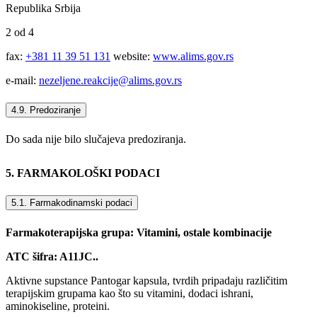
Republika Srbija
2 od 4
fax:
+381 11 39 51 131
website:
www.alims.gov.rs
e-mail:
nezeljene.reakcije@alims.gov.rs
4.9. Predoziranje
Do sada nije bilo slučajeva predoziranja.
5. FARMAKOLOŠKI PODACI
5.1. Farmakodinamski podaci
Farmakoterapijska grupa: Vitamini, ostale kombinacije
ATC šifra: A11JC..
Aktivne supstance Pantogar kapsula, tvrdih pripadaju različitim
terapijskim grupama kao što su vitamini, dodaci ishrani,
aminokiseline, proteini.