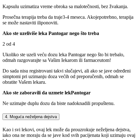
Kapsulu uzimatiza vreme obroka sa malotečnosti, bez žvakanja.
Prosečna terapija treba da traje3-4 meseca. Akojepotrebno, terapija
se može nastaviti iliponoviti.
Ako ste uzeliviše leka Pantogar nego što treba
2 od 4
Ukoliko ste uzeli veću dozu leka Pantogar nego što bi trebalo,
odmah razgovarajte sa Vašim Iekarom ili farmaceutom!
Do sada nisu registrovani takvi slučajevi, ali ako se jave određeni
simptomi pri uzimanju doza većih od preporučenih, odmah se
obratite Vašem lekaru.
Ako ste zaboravili da uzmete lekPantogar
Ne uzimajte duplu dozu da biste nadoknadili propuštenu.
4. Moguća neželjena dejstva
Kao i svi lekovi, ovaj lek može da prouzrokuje neželjena dejstva,
iako ona ne moraju da se jave kod svih pacijenata koji uzimaju ovaj