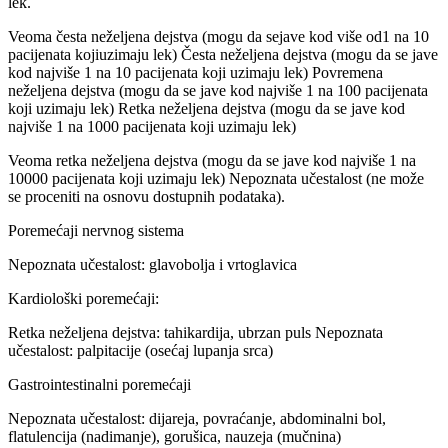
lek.
Veoma česta neželjena dejstva (mogu da sejave kod više od1 na 10
pacijenata kojiuzimaju lek) Česta neželjena dejstva (mogu da se jave
kod najviše 1 na 10 pacijenata koji uzimaju lek) Povremena
neželjena dejstva (mogu da se jave kod najviše 1 na 100 pacijenata
koji uzimaju lek) Retka neželjena dejstva (mogu da se jave kod
najviše 1 na 1000 pacijenata koji uzimaju lek)
Veoma retka neželjena dejstva (mogu da se jave kod najviše 1 na
10000 pacijenata koji uzimaju lek) Nepoznata učestalost (ne može
se proceniti na osnovu dostupnih podataka).
Poremećaji nervnog sistema
Nepoznata učestalost: glavobolja i vrtoglavica
Kardiološki poremećaji:
Retka neželjena dejstva: tahikardija, ubrzan puls Nepoznata
učestalost: palpitacije (osećaj lupanja srca)
Gastrointestinalni poremećaji
Nepoznata učestalost: dijareja, povraćanje, abdominalni bol,
flatulencija (nadimanje), gorušica, nauzeja (mučnina)