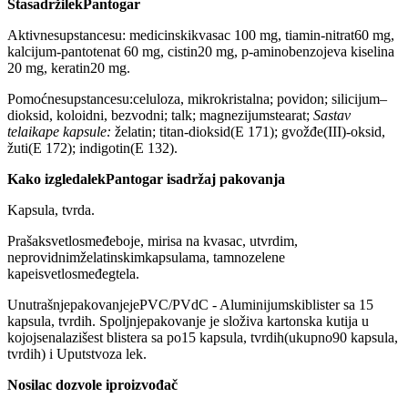
ŠtasadržilekPantogar
Aktivnesupstancesu: medicinskikvasac 100 mg, tiamin-nitrat60 mg,
kalcijum-pantotenat 60 mg, cistin20 mg, p-aminobenzojeva kiselina
20 mg, keratin20 mg.
Pomoćnesupstancesu:celuloza, mikrokristalna; povidon; silicijum–
dioksid, koloidni, bezvodni; talk; magnezijumstearat;
Sastav
telaikape kapsule:
želatin; titan-dioksid(E 171); gvožđe(III)-oksid,
žuti(E 172); indigotin(E 132).
Kako izgledalekPantogar isadržaj pakovanja
Kapsula, tvrda.
Prašaksvetlosmeđeboje, mirisa na kvasac, utvrdim,
neprovidnimželatinskimkapsulama, tamnozelene
kapeisvetlosmeđegtela.
UnutrašnjepakovanjejePVC/PVdC - Aluminijumskiblister sa 15
kapsula, tvrdih. Spoljnjepakovanje je složiva kartonska kutija u
kojojsenalazišest blistera sa po15 kapsula, tvrdih(ukupno90 kapsula,
tvrdih) i Uputstvoza lek.
Nosilac dozvole iproizvođač