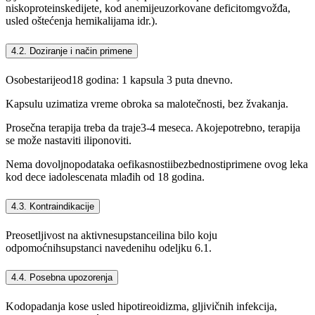
niskoproteinskedijete, kod anemijeuzorkovane deficitomgvožđa,
usled oštećenja hemikalijama idr.).
4.2. Doziranje i način primene
Osobestarijeod18 godina: 1 kapsula 3 puta dnevno.
Kapsulu uzimatiza vreme obroka sa malotečnosti, bez žvakanja.
Prosečna terapija treba da traje3-4 meseca. Akojepotrebno, terapija
se može nastaviti iliponoviti.
Nema dovoljnopodataka oefikasnostiibezbednostiprimene ovog leka
kod dece iadolescenata mlađih od 18 godina.
4.3. Kontraindikacije
Preosetljivost na aktivnesupstanceilina bilo koju
odpomoćnihsupstanci navedenihu odeljku 6.1.
4.4. Posebna upozorenja
Kodopadanja kose usled hipotireoidizma, gljivičnih infekcija,