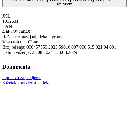
6x15kom
JKL
‍1052631
EAN
4046222740481
Rešenje o stavljanju leka u promet
Vrsta rešenja: Obnova
Broj rešenja: 000457550 2023 59010 007 000 515 021 04 001
Datum važenja: 23.08.2024 - 23.08.2029
Dokumenta
Uputstvo za pacijente
Sažetak karakteristika leka