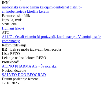
INN
medicinski kvasac
tiamin
kalcijum-pantotenat
cistin
p-
aminobenzojeva kiselina
keratin
Farmaceutski oblik
kapsula, tvrda
Vrsta leka
Humani lekovi
ATC
‍A11JC - Ostali vitaminski proizvodi, kombinacije - Vitamini, ostale
kombinacije
Režim izdavanja
BR
- Lek se može izdavati i bez recepta
Lista RFZO
Lek nije na listi lekova RFZO
Proizvođači
ACINO PHARMA AG - Švajcarska
Nosioci dozvole
SALVEO DOO BEOGRAD
Datum poslednje izmene
12.10.2025.