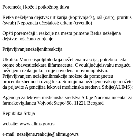
Poremećaji kože i potkožnog tkiva
Retka neželjena dejstva: urtikarija (koprivnjača), raš (osip), pruritus
(svrab) Nepoznata učestalost: eritem (crvenilo)
Opšti poremećaji i reakcije na mestu primene Retka neželjena
dejstva: pojačano znojenje
Prijavljivanjeneželjenihreakcija
Ukoliko Vamse ispoljibilo koja neželjena reakcija, potrebno jeda
otome obavestitelekara ilifarmaceuta. Ovouključujeisvaku moguću
neželjenu reakciju koja nije navedena u ovomuputstvu.
Prijavljivanjem neželjenihreakcija možete da pomogneteu
procenibezbednosti ovog leka. Sumnju na neželjenereakcije možete
da prijavite Agencijiza lekovei medicinska sredstva Srbije(ALIMS):
Agencija za lekovei medicinska sredstva Srbije Nacionalnicentar za
farmakovigilancu VojvodeStepe458, 11221 Beograd
Republika Srbija
website: www.alims.gov.rs
e-mail:
nezeljene.reakcije@alims.gov.rs