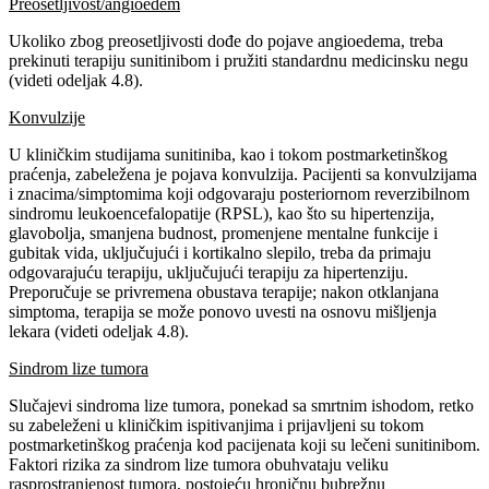
Preosetljivost/angioedem
Ukoliko zbog preosetljivosti dođe do pojave angioedema, treba
prekinuti terapiju sunitinibom i pružiti standardnu medicinsku negu
(videti odeljak 4.8).
Konvulzije
U kliničkim studijama sunitiniba, kao i tokom postmarketinškog
praćenja, zabeležena je pojava konvulzija. Pacijenti sa konvulzijama
i znacima/simptomima koji odgovaraju posteriornom reverzibilnom
sindromu leukoencefalopatije (RPSL), kao što su hipertenzija,
glavobolja, smanjena budnost, promenjene mentalne funkcije i
gubitak vida, uključujući i kortikalno slepilo, treba da primaju
odgovarajuću terapiju, uključujući terapiju za hipertenziju.
Preporučuje se privremena obustava terapije; nakon otklanjana
simptoma, terapija se može ponovo uvesti na osnovu mišljenja
lekara (videti odeljak 4.8).
Sindrom lize tumora
Slučajevi sindroma lize tumora, ponekad sa smrtnim ishodom, retko
su zabeleženi u kliničkim ispitivanjima i prijavljeni su tokom
postmarketinškog praćenja kod pacijenata koji su lečeni sunitinibom.
Faktori rizika za sindrom lize tumora obuhvataju veliku
rasprostranjenost tumora, postojeću hroničnu bubrežnu