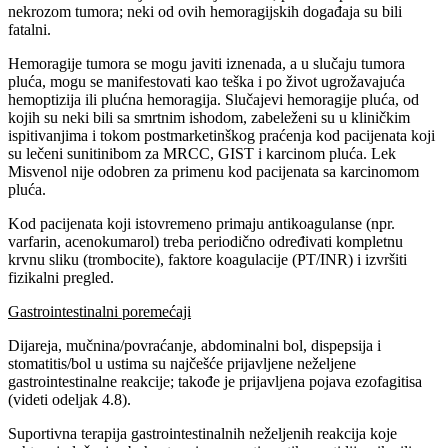
nekrozom tumora; neki od ovih hemoragijskih događaja su bili
fatalni.
Hemoragije tumora se mogu javiti iznenada, a u slučaju tumora
pluća, mogu se manifestovati kao teška i po život ugrožavajuća
hemoptizija ili plućna hemoragija. Slučajevi hemoragije pluća, od
kojih su neki bili sa smrtnim ishodom, zabeleženi su u kliničkim
ispitivanjima i tokom postmarketinškog praćenja kod pacijenata koji
su lečeni sunitinibom za MRCC, GIST i karcinom pluća. Lek
Misvenol nije odobren za primenu kod pacijenata sa karcinomom
pluća.
Kod pacijenata koji istovremeno primaju antikoagulanse (npr.
varfarin, acenokumarol) treba periodično određivati kompletnu
krvnu sliku (trombocite), faktore koagulacije (PT/INR) i izvršiti
fizikalni pregled.
Gastrointestinalni poremećaji
Dijareja, mučnina/povraćanje, abdominalni bol, dispepsija i
stomatitis/bol u ustima su najčešće prijavljene neželjene
gastrointestinalne reakcije; takođe je prijavljena pojava ezofagitisa
(videti odeljak 4.8).
Suportivna terapija gastrointestinalnih neželjenih reakcija koje