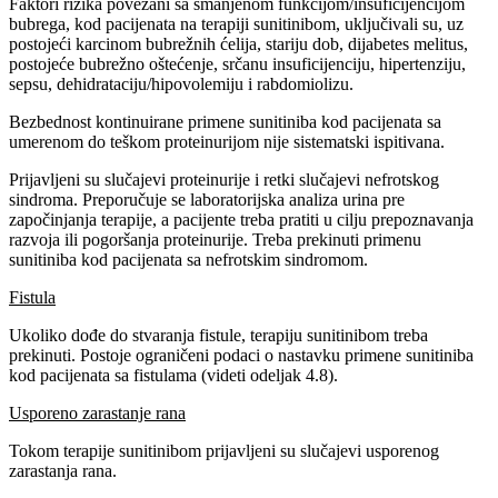
Faktori rizika povezani sa smanjenom funkcijom/insuficijencijom
bubrega, kod pacijenata na terapiji sunitinibom, uključivali su, uz
postojeći karcinom bubrežnih ćelija, stariju dob, dijabetes melitus,
postojeće bubrežno oštećenje, srčanu insuficijenciju, hipertenziju,
sepsu, dehidrataciju/hipovolemiju i rabdomiolizu.
Bezbednost kontinuirane primene sunitiniba kod pacijenata sa
umerenom do teškom proteinurijom nije sistematski ispitivana.
Prijavljeni su slučajevi proteinurije i retki slučajevi nefrotskog
sindroma. Preporučuje se laboratorijska analiza urina pre
započinjanja terapije, a pacijente treba pratiti u cilju prepoznavanja
razvoja ili pogoršanja proteinurije. Treba prekinuti primenu
sunitiniba kod pacijenata sa nefrotskim sindromom.
Fistula
Ukoliko dođe do stvaranja fistule, terapiju sunitinibom treba
prekinuti. Postoje ograničeni podaci o nastavku primene sunitiniba
kod pacijenata sa fistulama (videti odeljak 4.8).
Usporeno zarastanje rana
Tokom terapije sunitinibom prijavljeni su slučajevi usporenog
zarastanja rana.