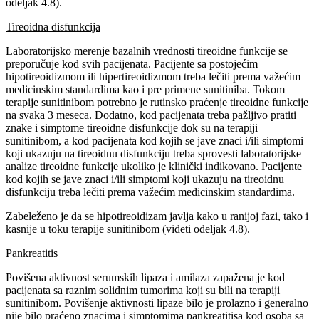
odeljak 4.8).
Tireoidna disfunkcija
Laboratorijsko merenje bazalnih vrednosti tireoidne funkcije se
preporučuje kod svih pacijenata. Pacijente sa postojećim
hipotireoidizmom ili hipertireoidizmom treba lečiti prema važećim
medicinskim standardima kao i pre primene sunitiniba. Tokom
terapije sunitinibom potrebno je rutinsko praćenje tireoidne funkcije
na svaka 3 meseca. Dodatno, kod pacijenata treba pažljivo pratiti
znake i simptome tireoidne disfunkcije dok su na terapiji
sunitinibom, a kod pacijenata kod kojih se jave znaci i/ili simptomi
koji ukazuju na tireoidnu disfunkciju treba sprovesti laboratorijske
analize tireoidne funkcije ukoliko je klinički indikovano. Pacijente
kod kojih se jave znaci i/ili simptomi koji ukazuju na tireoidnu
disfunkciju treba lečiti prema važećim medicinskim standardima.
Zabeleženo je da se hipotireoidizam javlja kako u ranijoj fazi, tako i
kasnije u toku terapije sunitinibom (videti odeljak 4.8).
Pankreatitis
Povišena aktivnost serumskih lipaza i amilaza zapažena je kod
pacijenata sa raznim solidnim tumorima koji su bili na terapiji
sunitinibom. Povišenje aktivnosti lipaze bilo je prolazno i generalno
nije bilo praćeno znacima i simptomima pankreatitisa kod osoba sa