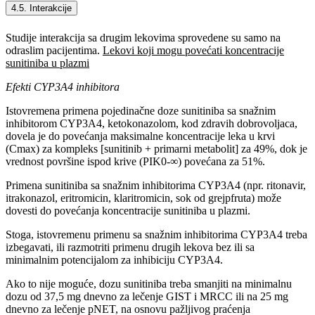
4.5. Interakcije
Studije interakcija sa drugim lekovima sprovedene su samo na
odraslim pacijentima.
Lekovi koji mogu povećati koncentracije
sunitiniba u plazmi
Efekti CYP3A4 inhibitora
Istovremena primena pojedinačne doze sunitiniba sa snažnim
inhibitorom CYP3A4, ketokonazolom, kod zdravih dobrovoljaca,
dovela je do povećanja maksimalne koncentracije leka u krvi
(Cmax) za kompleks [sunitinib + primarni metabolit] za 49%, dok je
vrednost površine ispod krive (PIK0-∞) povećana za 51%.
Primena sunitiniba sa snažnim inhibitorima CYP3A4 (npr. ritonavir,
itrakonazol, eritromicin, klaritromicin, sok od grejpfruta) može
dovesti do povećanja koncentracije sunitiniba u plazmi.
Stoga, istovremenu primenu sa snažnim inhibitorima CYP3A4 treba
izbegavati, ili razmotriti primenu drugih lekova bez ili sa
minimalnim potencijalom za inhibiciju CYP3A4.
Ako to nije moguće, dozu sunitiniba treba smanjiti na minimalnu
dozu od 37,5 mg dnevno za lečenje GIST i MRCC ili na 25 mg
dnevno za lečenje pNET, na osnovu pažljivog praćenja