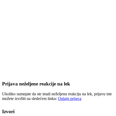
Prijava neželjene reakcije na lek
Ukoliko sumnjate da ste imali neželjenu reakciju na lek, prijavu iste
možete izvršiti na sledećem linku:
Onlajn prijava
Izvori