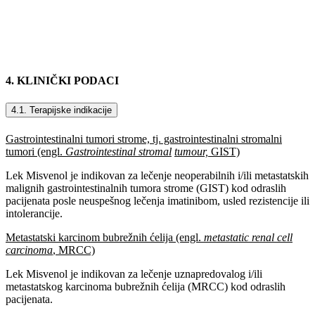
4. KLINIČKI PODACI
4.1. Terapijske indikacije
Gastrointestinalni tumori strome, tj. gastrointestinalni stromalni
tumori (engl.
Gastrointestinal stromal
tumour,
GIST)
Lek Misvenol je indikovan za lečenje neoperabilnih i/ili metastatskih
malignih gastrointestinalnih tumora strome (GIST) kod odraslih
pacijenata posle neuspešnog lečenja imatinibom, usled rezistencije ili
intolerancije.
Metastatski karcinom bubrežnih ćelija (engl.
metastatic renal cell
carcinoma
, MRCC)
Lek Misvenol je indikovan za lečenje uznapredovalog i/ili
metastatskog karcinoma bubrežnih ćelija (MRCC) kod odraslih
pacijenata.