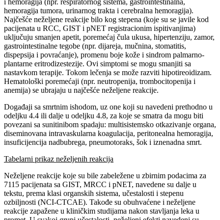
i hemoragija (npr. respiratornog sistema, gastrointestinalna,
hemoragija tumora, urinarnog trakta i cerebralna hemoragija).
Najčešće neželjene reakcije bilo kog stepena (koje su se javile kod
pacijenata u RCC, GIST i pNET registracionim ispitivanjima)
uključuju smanjen apetit, poremećaj čula ukusa, hipertenziju, zamor,
gastrointestinalne tegobe (npr. dijareja, mučnina, stomatitis,
dispepsija i povraćanje), promenu boje kože i sindrom palmarno-
plantarne eritrodizestezije. Ovi simptomi se mogu smanjiti sa
nastavkom terapije. Tokom lečenja se može razviti hipotireoidizam.
Hematološki poremećaji (npr. neutropenija, trombocitopenija i
anemija) se ubrajaju u najčešće neželjene reakcije.
Događaji sa smrtnim ishodom, uz one koji su navedeni prethodno u
odeljku 4.4 ili dalje u odeljku 4.8, za koje se smatra da mogu biti
povezani sa sunitinibom spadaju: multisistemsko otkazivanje organa,
diseminovana intravaskularna koagulacija, peritonealna hemoragija,
insuficijencija nadbubrega, pneumotoraks, šok i iznenadna smrt.
Tabelarni prikaz neželjenih reakcija
Neželjene reakcije koje su bile zabeležene u zbirnim podacima za
7115 pacijenata sa GIST, MRCC i pNET, navedene su dalje u
tekstu, prema klasi organskih sistema, učestalosti i stepenu
ozbiljnosti (NCI-CTCAE). Takođe su obuhvaćene i neželjene
reakcije zapažene u kliničkim studijama nakon stavljanja leka u
promet. U svakoj grupi učestalosti, neželjeni efekti navedeni su