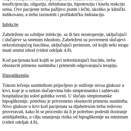
insuficijenciju, oliguriju, dehidrataciju, hipotenziju i kiselu reakciju
urina. Ove pacijente treba pažljivo pratiti i lečiti, ukoliko je klinički
indikovano, a treba razmotriti i profilaktičku hidrataciju.
Infekcije
Zabeležene su ozbiljne infekcije, sa ili bez neutropenije, uključujući
i slučajeve sa smrtnim ishodom. Zabeleženi su povremeni slučajevi
nekrotizirajućeg fasciitisa, uključujući perineum, od kojih neki mogu
imati smrtni ishod (videti odeljak 4.8).
Kod pacijenata kod kojih se javi nekrotizirajući fasciitis, treba
obustaviti primenu sunitiniba i primeniti odgovarajuću terapiju.
Hipoglikemija
Tokom lečenja sunitinibom prijavljeno je sniženje nivoa glukoze u
krvi, koje je u nekim slučajevima bilo simptomatsko i zahtevalo
hospitalizaciju usled gubitka svesti. U slučaju simptomatske
hipoglikemije, potrebno je privremeno obustaviti primenu sunitiniba.
Nivo glukoze u krvi kod pacijenata sa dijabetesom treba redovno
proveravati, kako bi se procenilo da li je potrebno podesiti doziranje
antidijabetika, u cilju smanjenja rizika od hipoglikemije na minimum
(videti odeljak 4.8).