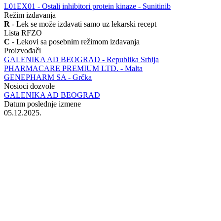
‍L01EX01 - Ostali inhibitori protein kinaze - Sunitinib
Režim izdavanja
R
- Lek se može izdavati samo uz lekarski recept
Lista RFZO
C
- Lekovi sa posebnim režimom izdavanja
Proizvođači
GALENIKA AD BEOGRAD - Republika Srbija
PHARMACARE PREMIUM LTD. - Malta
GENEPHARM SA - Grčka
Nosioci dozvole
GALENIKA AD BEOGRAD
Datum poslednje izmene
05.12.2025.