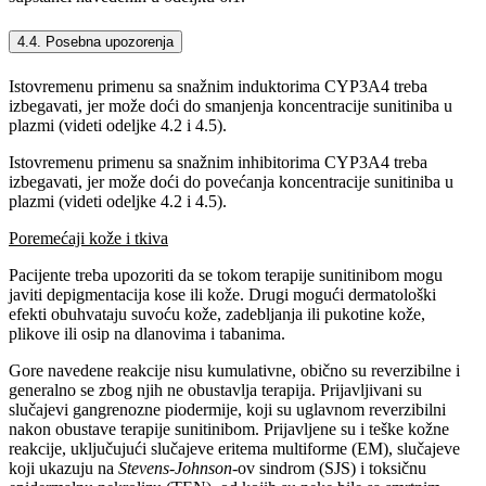
4.4. Posebna upozorenja
Istovremenu primenu sa snažnim induktorima CYP3A4 treba
izbegavati, jer može doći do smanjenja koncentracije sunitiniba u
plazmi (videti odeljke 4.2 i 4.5).
Istovremenu primenu sa snažnim inhibitorima CYP3A4 treba
izbegavati, jer može doći do povećanja koncentracije sunitiniba u
plazmi (videti odeljke 4.2 i 4.5).
Poremećaji kože i tkiva
Pacijente treba upozoriti da se tokom terapije sunitinibom mogu
javiti depigmentacija kose ili kože. Drugi mogući dermatološki
efekti obuhvataju suvoću kože, zadebljanja ili pukotine kože,
plikove ili osip na dlanovima i tabanima.
Gore navedene reakcije nisu kumulativne, obično su reverzibilne i
generalno se zbog njih ne obustavlja terapija. Prijavljivani su
slučajevi gangrenozne piodermije, koji su uglavnom reverzibilni
nakon obustave terapije sunitinibom. Prijavljene su i teške kožne
reakcije, uključujući slučajeve eritema multiforme (EM), slučajeve
koji ukazuju na
Stevens-Johnson
-ov sindrom (SJS) i toksičnu