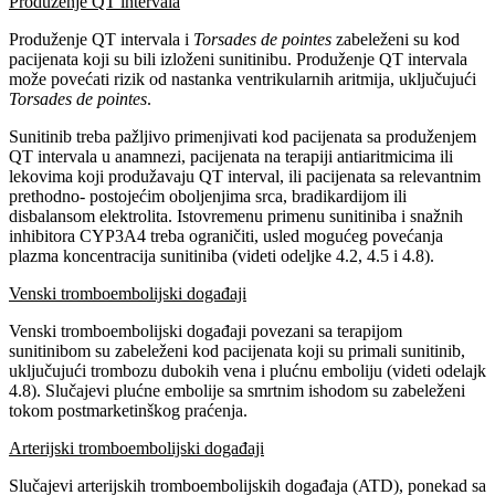
Produženje QT intervala
Produženje QT intervala i
Torsades de pointes
zabeleženi su kod
pacijenata koji su bili izloženi sunitinibu. Produženje QT intervala
može povećati rizik od nastanka ventrikularnih aritmija, uključujući
Torsades de pointes
.
Sunitinib treba pažljivo primenjivati kod pacijenata sa produženjem
QT intervala u anamnezi, pacijenata na terapiji antiaritmicima ili
lekovima koji produžavaju QT interval, ili pacijenata sa relevantnim
prethodno- postojećim oboljenjima srca, bradikardijom ili
disbalansom elektrolita. Istovremenu primenu sunitiniba i snažnih
inhibitora CYP3A4 treba ograničiti, usled mogućeg povećanja
plazma koncentracija sunitiniba (videti odeljke 4.2, 4.5 i 4.8).
Venski tromboembolijski događaji
Venski tromboembolijski događaji povezani sa terapijom
sunitinibom su zabeleženi kod pacijenata koji su primali sunitinib,
uključujući trombozu dubokih vena i plućnu emboliju (videti odelajk
4.8). Slučajevi plućne embolije sa smrtnim ishodom su zabeleženi
tokom postmarketinškog praćenja.
Arterijski tromboembolijski događaji
Slučajevi arterijskih tromboembolijskih događaja (ATD), ponekad sa