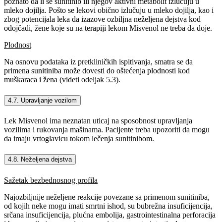
poznato da li se sunitinib ili njegov aktivni metabolit izlučuju u
mleko dojilja. Pošto se lekovi obično izlučuju u mleko dojilja, kao i
zbog potencijala leka da izazove ozbiljna neželjena dejstva kod
odojčadi, žene koje su na terapiji lekom Misvenol ne treba da doje.
Plodnost
Na osnovu podataka iz pretkliničkih ispitivanja, smatra se da
primena sunitiniba može dovesti do oštećenja plodnosti kod
muškaraca i žena (videti odeljak 5.3).
4.7. Upravljanje vozilom
Lek Misvenol ima neznatan uticaj na sposobnost upravljanja
vozilima i rukovanja mašinama. Pacijente treba upozoriti da mogu
da imaju vrtoglavicu tokom lečenja sunitinibom.
4.8. Neželjena dejstva
Sažetak bezbednosnog profila
Najozbiljnije neželjene reakcije povezane sa primenom sunitiniba,
od kojih neke mogu imati smrtni ishod, su bubrežna insuficijencija,
srčana insuficijencija, plućna embolija, gastrointestinalna perforacija