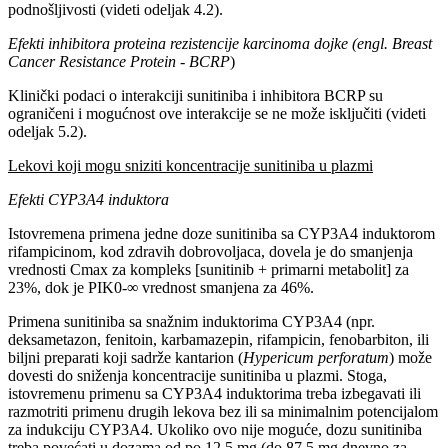
podnošljivosti (videti odeljak 4.2).
Efekti inhibitora proteina rezistencije karcinoma dojke (engl. Breast
Cancer Resistance Protein - BCRP
)
Klinički podaci o interakciji sunitiniba i inhibitora BCRP su
ograničeni i mogućnost ove interakcije se ne može isključiti (videti
odeljak 5.2).
Lekovi koji mogu sniziti koncentracije sunitiniba u plazmi
Efekti CYP3A4 induktora
Istovremena primena jedne doze sunitiniba sa CYP3A4 induktorom
rifampicinom, kod zdravih dobrovoljaca, dovela je do smanjenja
vrednosti Cmax za kompleks [sunitinib + primarni metabolit] za
23%, dok je PIK0-∞ vrednost smanjena za 46%.
Primena sunitiniba sa snažnim induktorima CYP3A4 (npr.
deksametazon, fenitoin, karbamazepin, rifampicin, fenobarbiton, ili
biljni preparati koji sadrže kantarion (
Hypericum perforatum
) može
dovesti do sniženja koncentracije sunitiniba u plazmi. Stoga,
istovremenu primenu sa CYP3A4 induktorima treba izbegavati ili
razmotriti primenu drugih lekova bez ili sa minimalnim potencijalom
za indukciju CYP3A4. Ukoliko ovo nije moguće, dozu sunitiniba
treba povećati u dozama od po 12,5 mg (do 87,5 mg dnevno za