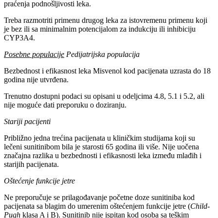
praćenja podnošljivosti leka.
Treba razmotriti primenu drugog leka za istovremenu primenu koji
je bez ili sa minimalnim potencijalom za indukciju ili inhibiciju
CYP3A4.
Posebne populacije
Pedijatrijska populacija
Bezbednost i efikasnost leka Misvenol kod pacijenata uzrasta do 18
godina nije utvrđena.
Trenutno dostupni podaci su opisani u odeljcima 4.8, 5.1 i 5.2, ali
nije moguće dati preporuku o doziranju.
Stariji pacijenti
Približno jedna trećina pacijenata u kliničkim studijama koji su
lečeni sunitinibom bila je starosti 65 godina ili više. Nije uočena
značajna razlika u bezbednosti i efikasnosti leka između mlađih i
starijih pacijenata.
Oštećenje funkcije jetre
Ne preporučuje se prilagođavanje početne doze sunitiniba kod
pacijenata sa blagim do umerenim oštećenjem funkcije jetre (
Child-
Pugh
klasa A i B). Sunitinib nije ispitan kod osoba sa teškim