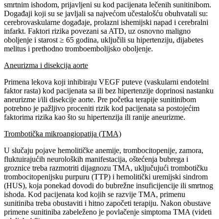
smrtnim ishodom, prijavljeni su kod pacijenata lečenih sunitinibom.
Događaji koji su se javljali sa najvećom učestalošću obuhvatali su:
cerebrovaskularne događaje, prolazni ishemijski napad i cerebralni
infarkt. Faktori rizika povezani sa ATD, uz osnovno maligno
oboljenje i starost ≥ 65 godina, uključili su hipertenziju, dijabetes
melitus i prethodno tromboembolijsko oboljenje.
Aneurizma i disekcija aorte
Primena lekova koji inhibiraju VEGF puteve (vaskularni endotelni
faktor rasta) kod pacijenata sa ili bez hipertenzije doprinosi nastanku
aneurizme i/ili disekcije aorte. Pre početka terapije sunitinibom
potrebno je pažljivo proceniti rizik kod pacijenata sa postojećim
faktorima rizika kao što su hipertenzija ili ranije aneurizme.
Trombotička mikroangiopatija (TMA)
U slučaju pojave hemolitičke anemije, trombocitopenije, zamora,
fluktuirajućih neuroloških manifestacija, oštećenja bubrega i
groznice treba razmotriti dijagnozu TMA, uključujući trombotičku
trombocitopenijsku purpuru (TTP) i hemolitički uremijski sindrom
(HUS), koja ponekad dovodi do bubrežne insuficijencije ili smrtnog
ishoda. Kod pacijenata kod kojih se razvije TMA, primenu
sunitiniba treba obustaviti i hitno započeti terapiju. Nakon obustave
primene sunitiniba zabeleženo je povlačenje simptoma TMA (videti