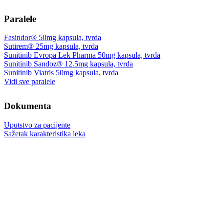
Paralele
Fasindor® 50mg kapsula, tvrda
Sutirem® 25mg kapsula, tvrda
Sunitinib Evropa Lek Pharma 50mg kapsula, tvrda
Sunitinib Sandoz® 12.5mg kapsula, tvrda
Sunitinib Viatris 50mg kapsula, tvrda
Vidi sve paralele
Dokumenta
Uputstvo za pacijente
Sažetak karakteristika leka