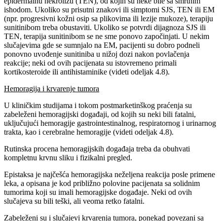
epidermalnu nekrolizu (TEN), od kojih su neke bile sa smrtnim
ishodom. Ukoliko su prisutni znakovi ili simptomi SJS, TEN ili EM
(npr. progresivni kožni osip sa plikovima ili lezije mukoze), terapiju
sunitinibom treba obustaviti. Ukoliko se potvrdi dijagnoza SJS ili
TEN, terapija sunitinibom se ne sme ponovo započinjati. U nekim
slučajevima gde se sumnjalo na EM, pacijenti su dobro podneli
ponovno uvođenje sunitiniba u nižoj dozi nakon povlačenja
reakcije; neki od ovih pacijenata su istovremeno primali
kortikosteroide ili antihistaminike (videti odeljak 4.8).
Hemoragija i krvarenje tumora
U kliničkim studijama i tokom postmarketinškog praćenja su
zabeleženi hemoragijski događaji, od kojih su neki bili fatalni,
uključujući hemoragije gastrointestinalnog, respiratornog i urinarnog
trakta, kao i cerebralne hemoragije (videti odeljak 4.8).
Rutinska procena hemoragijskih događaja treba da obuhvati
kompletnu krvnu sliku i fizikalni pregled.
Epistaksa je najčešća hemoragijska neželjena reakcija posle primene
leka, a opisana je kod približno polovine pacijenata sa solidnim
tumorima koji su imali hemoragijske događaje. Neki od ovih
slučajeva su bili teški, ali veoma retko fatalni.
Zabeleženi su i slučajevi krvarenja tumora, ponekad povezani sa