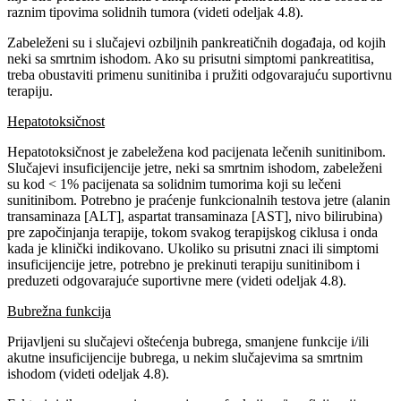
raznim tipovima solidnih tumora (videti odeljak 4.8).
Zabeleženi su i slučajevi ozbiljnih pankreatičnih događaja, od kojih
neki sa smrtnim ishodom. Ako su prisutni simptomi pankreatitisa,
treba obustaviti primenu sunitiniba i pružiti odgovarajuću suportivnu
terapiju.
Hepatotoksičnost
Hepatotoksičnost je zabeležena kod pacijenata lečenih sunitinibom.
Slučajevi insuficijencije jetre, neki sa smrtnim ishodom, zabeleženi
su kod < 1% pacijenata sa solidnim tumorima koji su lečeni
sunitinibom. Potrebno je praćenje funkcionalnih testova jetre (alanin
transaminaza [ALT], aspartat transaminaza [AST], nivo bilirubina)
pre započinjanja terapije, tokom svakog terapijskog ciklusa i onda
kada je klinički indikovano. Ukoliko su prisutni znaci ili simptomi
insuficijencije jetre, potrebno je prekinuti terapiju sunitinibom i
preduzeti odgovarajuće suportivne mere (videti odeljak 4.8).
Bubrežna funkcija
Prijavljeni su slučajevi oštećenja bubrega, smanjene funkcije i/ili
akutne insuficijencije bubrega, u nekim slučajevima sa smrtnim
ishodom (videti odeljak 4.8).