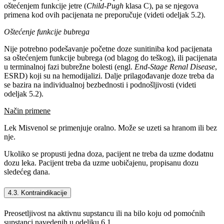
oštećenjem funkcije jetre (
Child-Pugh
klasa C), pa se njegova
primena kod ovih pacijenata ne preporučuje (videti odeljak 5.2).
Oštećenje funkcije bubrega
Nije potrebno podešavanje početne doze sunitiniba kod pacijenata
sa oštećenjem funkcije bubrega (od blagog do teškog), ili pacijenata
u terminalnoj fazi bubrežne bolesti (engl.
End-Stage Renal Disease
,
ESRD) koji su na hemodijalizi. Dalje prilagođavanje doze treba da
se bazira na individualnoj bezbednosti i podnošljivosti (videti
odeljak 5.2).
Način primene
Lek Misvenol se primenjuje oralno. Može se uzeti sa hranom ili bez
nje.
Ukoliko se propusti jedna doza, pacijent ne treba da uzme dodatnu
dozu leka. Pacijent treba da uzme uobičajenu, propisanu dozu
sledećeg dana.
4.3. Kontraindikacije
Preosetljivost na aktivnu supstancu ili na bilo koju od pomoćnih
supstanci navedenih u odeljku 6.1.