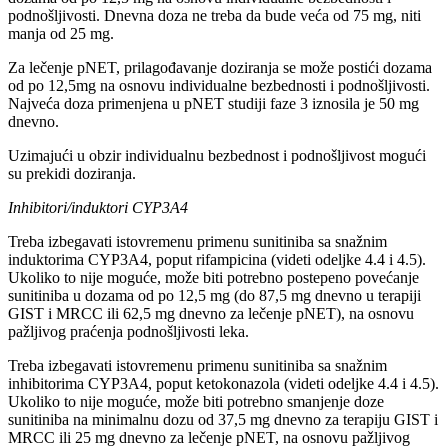
podnošljivosti. Dnevna doza ne treba da bude veća od 75 mg, niti
manja od 25 mg.
Za lečenje pNET, prilagođavanje doziranja se može postići dozama
od po 12,5mg na osnovu individualne bezbednosti i podnošljivosti.
Najveća doza primenjena u pNET studiji faze 3 iznosila je 50 mg
dnevno.
Uzimajući u obzir individualnu bezbednost i podnošljivost mogući
su prekidi doziranja.
Inhibitori/induktori CYP3A4
Treba izbegavati istovremenu primenu sunitiniba sa snažnim
induktorima CYP3A4, poput rifampicina (videti odeljke 4.4 i 4.5).
Ukoliko to nije moguće, može biti potrebno postepeno povećanje
sunitiniba u dozama od po 12,5 mg (do 87,5 mg dnevno u terapiji
GIST i MRCC ili 62,5 mg dnevno za lečenje pNET), na osnovu
pažljivog praćenja podnošljivosti leka.
Treba izbegavati istovremenu primenu sunitiniba sa snažnim
inhibitorima CYP3A4, poput ketokonazola (videti odeljke 4.4 i 4.5).
Ukoliko to nije moguće, može biti potrebno smanjenje doze
sunitiniba na minimalnu dozu od 37,5 mg dnevno za terapiju GIST i
MRCC ili 25 mg dnevno za lečenje pNET, na osnovu pažljivog