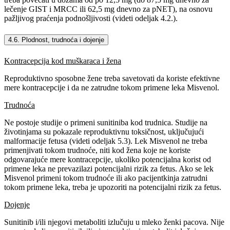
lečenje GIST i MRCC ili 62,5 mg dnevno za pNET), na osnovu
pažljivog praćenja podnošljivosti (videti odeljak 4.2.).
4.6. Plodnost, trudnoća i dojenje
Kontracepcija kod muškaraca i žena
Reproduktivno sposobne žene treba savetovati da koriste efektivne
mere kontracepcije i da ne zatrudne tokom primene leka Misvenol.
Trudnoća
Ne postoje studije o primeni sunitiniba kod trudnica. Studije na
životinjama su pokazale reproduktivnu toksičnost, uključujući
malformacije fetusa (videti odeljak 5.3). Lek Misvenol ne treba
primenjivati tokom trudnoće, niti kod žena koje ne koriste
odgovarajuće mere kontracepcije, ukoliko potencijalna korist od
primene leka ne prevazilazi potencijalni rizik za fetus. Ako se lek
Misvenol primeni tokom trudnoće ili ako pacijentkinja zatrudni
tokom primene leka, treba je upozoriti na potencijalni rizik za fetus.
Dojenje
Sunitinib i/ili njegovi metaboliti izlučuju u mleko ženki pacova. Nije