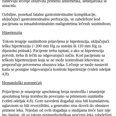
zahtevaju lečenje obuhvata primenu antiemetika, antidijaroika ili
antacida.
Ozbiljne, ponekad fatalne gastrointestinalne komplikacije,
uključujući gastrointestinalnu perforaciju, su zabeležene kod
pacijenata sa intraabdominalnim malignitetima lečenih sunitinibom.
Hipertenzija
Tokom terapije sunitinibom prijavljena je hipertenzija, uključujući
tešku hipertenziju (>200 mm Hg za sistolni ili 110 mm Hg za
dijastolni pritisak). Pacijente treba ispitati, a ako se hipertenzija
potvrdi, treba ih lečiti na odgovarajući način. Kod pacijenata sa
teškom hipertenzijom koja se ne može kontrolisati lekovima se
preporučuje privremena obustava leka. Lečenje se može nastaviti
kada se postigne odgovarajuća kontrola hipertenzije (videti odeljak
4.8).
Hematološki poremećaji
Prijavljeno je smanjenje apsolutnog broja neutrofila i smanjenje
apsolutnog broja trombocita povezano sa primenom sunitiniba
(videti odeljak 4.8). Gore navedeni događaji nisu bili kumulativni,
uglavnom su bili reverzibilni, a generalno nisu doveli do obustave
primene leka. Nijedan od ovih događaja u studijama treće faze nije
bio fatalan, ali su tokom postmarketinškog praćenja leka zabeleženi