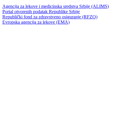
Agencija za lekove i medicinska sredstva Srbije (ALIMS)
Portal otvorenih podatak Republike Srbije
Republički fond za zdravstveno osiguranje (RFZO)
Evropska agencija za lekove (EMA)