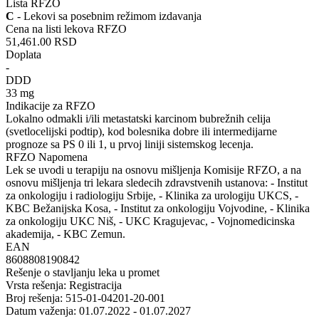
Lista RFZO
C
- Lekovi sa posebnim režimom izdavanja
Cena na listi lekova RFZO
51,461.00 RSD
Doplata
-
DDD
33 mg
Indikacije za RFZO
Lokalno odmakli i/ili metastatski karcinom bubrežnih celija
(svetlocelijski podtip), kod bolesnika dobre ili intermedijarne
prognoze sa PS 0 ili 1, u prvoj liniji sistemskog lecenja.
RFZO Napomena
Lek se uvodi u terapiju na osnovu mišljenja Komisije RFZO, a na
osnovu mišljenja tri lekara sledecih zdravstvenih ustanova: - Institut
za onkologiju i radiologiju Srbije, - Klinika za urologiju UKCS, -
KBC Bežanijska Kosa, - Institut za onkologiju Vojvodine, - Klinika
za onkologiju UKC Niš, - UKC Kragujevac, - Vojnomedicinska
akademija, - KBC Zemun.
EAN
8608808190842
Rešenje o stavljanju leka u promet
Vrsta rešenja: Registracija
Broj rešenja: 515-01-04201-20-001
Datum važenja: 01.07.2022 - 01.07.2027