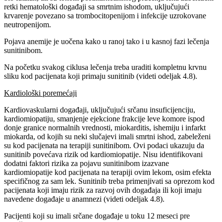
retki hematološki događaji sa smrtnim ishodom, uključujući
krvarenje povezano sa trombocitopenijom i infekcije uzrokovane
neutropenijom.
Pojava anemije je uočena kako u ranoj tako i u kasnoj fazi lečenja
sunitinibom.
Na početku svakog ciklusa lečenja treba uraditi kompletnu krvnu
sliku kod pacijenata koji primaju sunitinib (videti odeljak 4.8).
Kardiološki poremećaji
Kardiovaskularni događaji, uključujući srčanu insuficijenciju,
kardiomiopatiju, smanjenje ejekcione frakcije leve komore ispod
donje granice normalnih vrednosti, miokarditis, ishemiju i infarkt
miokarda, od kojih su neki slučajevi imali smrtni ishod, zabeleženi
su kod pacijenata na terapiji sunitinibom. Ovi podaci ukazuju da
sunitinib povećava rizik od kardiomiopatije. Nisu identifikovani
dodatni faktori rizika za pojavu sunitinibom izazvane
kardiomiopatije kod pacijenata na terapiji ovim lekom, osim efekta
specifičnog za sam lek. Sunitinib treba primenjivati sa oprezom kod
pacijenata koji imaju rizik za razvoj ovih događaja ili koji imaju
navedene događaje u anamnezi (videti odeljak 4.8).
Pacijenti koji su imali srčane događaje u toku 12 meseci pre