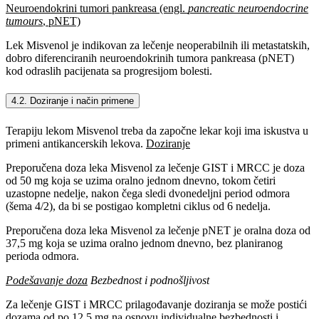
Neuroendokrini tumori pankreasa (engl.
pancreatic neuroendocrine
tumours
, pNET)
Lek Misvenol je indikovan za lečenje neoperabilnih ili metastatskih,
dobro diferenciranih neuroendokrinih tumora pankreasa (pNET)
kod odraslih pacijenata sa progresijom bolesti.
4.2. Doziranje i način primene
Terapiju lekom Misvenol treba da započne lekar koji ima iskustva u
primeni antikancerskih lekova.
Doziranje
Preporučena doza leka Misvenol za lečenje GIST i MRCC je doza
od 50 mg koja se uzima oralno jednom dnevno, tokom četiri
uzastopne nedelje, nakon čega sledi dvonedeljni period odmora
(šema 4/2), da bi se postigao kompletni ciklus od 6 nedelja.
Preporučena doza leka Misvenol za lečenje pNET je oralna doza od
37,5 mg koja se uzima oralno jednom dnevno, bez planiranog
perioda odmora.
Podešavanje doza
Bezbednost i podnošljivost
Za lečenje GIST i MRCC prilagođavanje doziranja se može postići
dozama od po 12,5 mg na osnovu individualne bezbednosti i