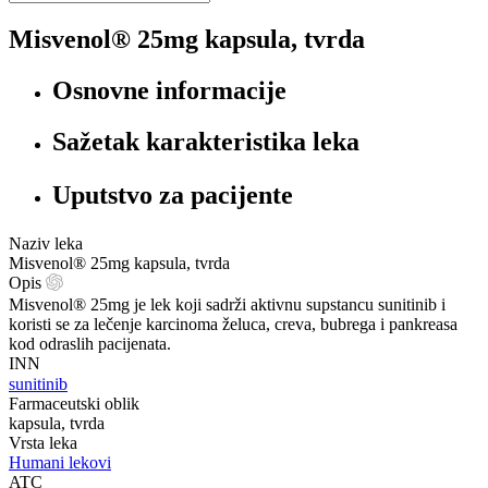
Misvenol® 25mg kapsula, tvrda
Osnovne informacije
Sažetak karakteristika leka
Uputstvo za pacijente
Naziv leka
Misvenol® 25mg kapsula, tvrda
Opis
Misvenol® 25mg je lek koji sadrži aktivnu supstancu sunitinib i
koristi se za lečenje karcinoma želuca, creva, bubrega i pankreasa
kod odraslih pacijenata.
INN
sunitinib
Farmaceutski oblik
kapsula, tvrda
Vrsta leka
Humani lekovi
ATC