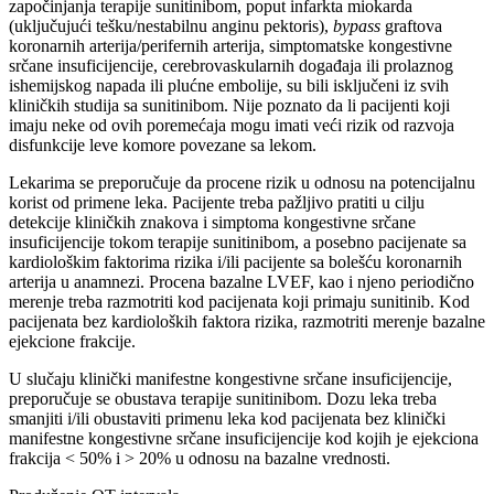
započinjanja terapije sunitinibom, poput infarkta miokarda
(uključujući tešku/nestabilnu anginu pektoris),
bypass
graftova
koronarnih arterija/perifernih arterija, simptomatske kongestivne
srčane insuficijencije, cerebrovaskularnih događaja ili prolaznog
ishemijskog napada ili plućne embolije, su bili isključeni iz svih
kliničkih studija sa sunitinibom. Nije poznato da li pacijenti koji
imaju neke od ovih poremećaja mogu imati veći rizik od razvoja
disfunkcije leve komore povezane sa lekom.
Lekarima se preporučuje da procene rizik u odnosu na potencijalnu
korist od primene leka. Pacijente treba pažljivo pratiti u cilju
detekcije kliničkih znakova i simptoma kongestivne srčane
insuficijencije tokom terapije sunitinibom, a posebno pacijenate sa
kardiološkim faktorima rizika i/ili pacijente sa bolešću koronarnih
arterija u anamnezi. Procena bazalne LVEF, kao i njeno periodično
merenje treba razmotriti kod pacijenata koji primaju sunitinib. Kod
pacijenata bez kardioloških faktora rizika, razmotriti merenje bazalne
ejekcione frakcije.
U slučaju klinički manifestne kongestivne srčane insuficijencije,
preporučuje se obustava terapije sunitinibom. Dozu leka treba
smanjiti i/ili obustaviti primenu leka kod pacijenata bez klinički
manifestne kongestivne srčane insuficijencije kod kojih je ejekciona
frakcija < 50% i > 20% u odnosu na bazalne vrednosti.