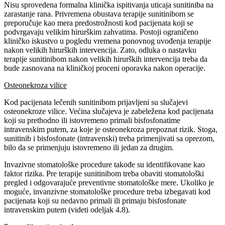
Nisu sprovedena formalna klinička ispitivanja uticaja sunitiniba na
zarastanje rana. Privremena obustava terapije sunitinibom se
preporučuje kao mera predostrožnosti kod pacijenata koji se
podvrgavaju velikim hirurškim zahvatima. Postoji ograničeno
kliničko iskustvo u pogledu vremena ponovnog uvođenja terapije
nakon velikih hirurških intervencija. Zato, odluka o nastavku
terapije sunitinibom nakon velikih hirurških intervencija treba da
bude zasnovana na kliničkoj proceni oporavka nakon operacije.
Osteonekroza vilice
Kod pacijenata lečenih sunitinibom prijavljeni su slučajevi
osteonekroze vilice. Većina slučajeva je zabeležena kod pacijenata
koji su prethodno ili istovremeno primali bisfosfonatime
intravenskim putem, za koje je osteonekroza prepoznat rizik. Stoga,
sunitinib i bisfosfonate (intravenski) treba primenjivati sa oprezom,
bilo da se primenjuju istovremeno ili jedan za drugim.
Invazivne stomatološke procedure takođe su identifikovane kao
faktor rizika. Pre terapije sunitinibom treba obaviti stomatološki
pregled i odgovarajuće preventivne stomatološke mere. Ukoliko je
moguće, invanzivne stomatološke procedure treba izbegavati kod
pacijenata koji su nedavno primali ili primaju bisfosfonate
intravenskim putem (videti odeljak 4.8).