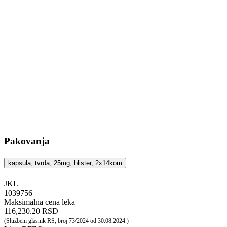
Pakovanja
kapsula, tvrda; 25mg; blister, 2x14kom
JKL
‍1039756
Maksimalna cena leka
116,230.20 RSD
(Službeni glasnik RS, broj 73/2024 od 30.08.2024.)