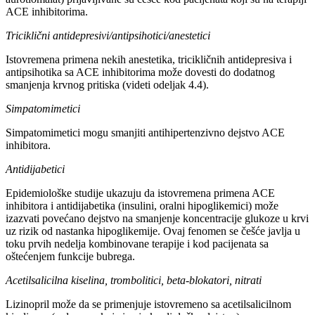
ACE inhibitorima.
Triciklični antidepresivi/antipsihotici/anestetici
Istovremena primena nekih anestetika, tricikličnih antidepresiva i
antipsihotika sa ACE inhibitorima može dovesti do dodatnog
smanjenja krvnog pritiska (videti odeljak 4.4).
Simpatomimetici
Simpatomimetici mogu smanjiti antihipertenzivno dejstvo ACE
inhibitora.
Antidijabetici
Epidemiološke studije ukazuju da istovremena primena ACE
inhibitora i antidijabetika (insulini, oralni hipoglikemici) može
izazvati povećano dejstvo na smanjenje koncentracije glukoze u krvi
uz rizik od nastanka hipoglikemije. Ovaj fenomen se češće javlja u
toku prvih nedelja kombinovane terapije i kod pacijenata sa
oštećenjem funkcije bubrega.
Acetilsalicilna kiselina, trombolitici, beta-blokatori, nitrati
Lizinopril može da se primenjuje istovremeno sa acetilsalicilnom