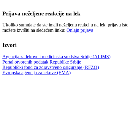
Prijava neželjene reakcije na lek
Ukoliko sumnjate da ste imali neželjenu reakciju na lek, prijavu iste
možete izvršiti na sledećem linku:
Onlajn prijava
Izvori
Agencija za lekove i medicinska sredstva Srbije (ALIMS)
Portal otvorenih podatak Republike Srbije
Republički fond za zdravstveno osiguranje (RFZO)
Evropska agencija za lekove (EMA)