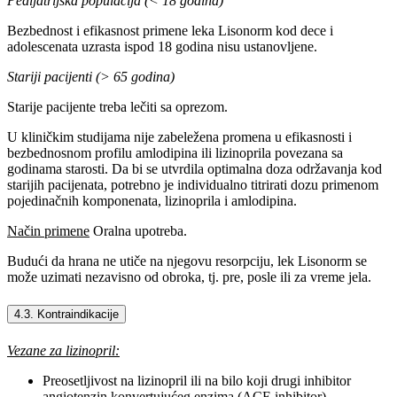
Pedijatrijska populacija (< 18 godina)
Bezbednost i efikasnost primene leka Lisonorm kod dece i
adolescenata uzrasta ispod 18 godina nisu ustanovljene.
Stariji pacijenti (> 65 godina)
Starije pacijente treba lečiti sa oprezom.
U kliničkim studijama nije zabeležena promena u efikasnosti i
bezbednosnom profilu amlodipina ili lizinoprila povezana sa
godinama starosti. Da bi se utvrdila optimalna doza održavanja kod
starijih pacijenata, potrebno je individualno titrirati dozu primenom
pojedinačnih komponenata, lizinoprila i amlodipina.
Način primene
Oralna upotreba.
Budući da hrana ne utiče na njegovu resorpciju, lek Lisonorm se
može uzimati nezavisno od obroka, tj. pre, posle ili za vreme jela.
4.3. Kontraindikacije
Vezane za lizinopril:
Preosetljivost na lizinopril ili na bilo koji drugi inhibitor
angiotenzin konvertujućeg enzima (ACE inhibitor),