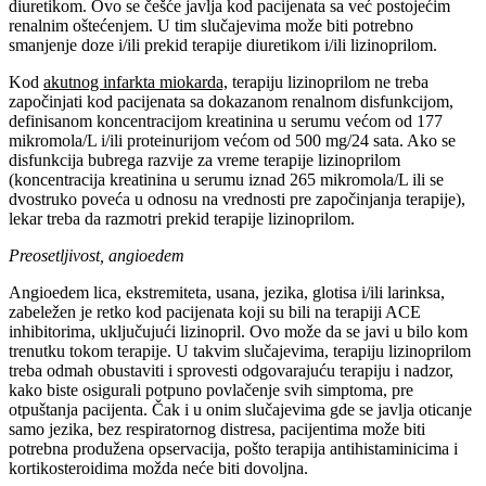
diuretikom. Ovo se češće javlja kod pacijenata sa već postojećim
renalnim oštećenjem. U tim slučajevima može biti potrebno
smanjenje doze i/ili prekid terapije diuretikom i/ili lizinoprilom.
Kod
akutnog infarkta miokarda,
terapiju lizinoprilom ne treba
započinjati kod pacijenata sa dokazanom renalnom disfunkcijom,
definisanom koncentracijom kreatinina u serumu većom od 177
mikromola/L i/ili proteinurijom većom od 500 mg/24 sata. Ako se
disfunkcija bubrega razvije za vreme terapije lizinoprilom
(koncentracija kreatinina u serumu iznad 265 mikromola/L ili se
dvostruko poveća u odnosu na vrednosti pre započinjanja terapije),
lekar treba da razmotri prekid terapije lizinoprilom.
Preosetljivost, angioedem
Angioedem lica, ekstremiteta, usana, jezika, glotisa i/ili larinksa,
zabeležen je retko kod pacijenata koji su bili na terapiji ACE
inhibitorima, uključujući lizinopril. Ovo može da se javi u bilo kom
trenutku tokom terapije. U takvim slučajevima, terapiju lizinoprilom
treba odmah obustaviti i sprovesti odgovarajuću terapiju i nadzor,
kako biste osigurali potpuno povlačenje svih simptoma, pre
otpuštanja pacijenta. Čak i u onim slučajevima gde se javlja oticanje
samo jezika, bez respiratornog distresa, pacijentima može biti
potrebna produžena opservacija, pošto terapija antihistaminicima i
kortikosteroidima možda neće biti dovoljna.