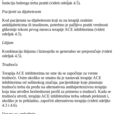
funkciju bubrega treba pratiti (videti odeljak 4.5).
Pacijenti sa dijabetesom
Kod pacijenata sa dijabetesom koji su na terapiji oralnim
antidijabeticima ili insulinom, potrebno je pažljivo pratiti vrednosti
glikemije tokom prvog meseca terapije ACE inhibitorima (videti
odeljak 4.5).
Litijum
Kombinacija litijuma i lizinoprila se generalno ne preporučuje (videti
odeljak 4.5).
Trudnoća
Terapija ACE inhibitorima ne sme da se započinje za vreme
trudnoće. Osim ukoliko se smatra da je nastavak terapije ACE
inhibitorima od suštinskog značaja, pacijentkinje koje planiraju
trudnoću treba da pređu na alternativnu antihipertenzivnu terapiju
koja ima utvrđen bezbednosni profil za primenu u trudnoći. Kada se
trudnoća utvrdi, terapiju ACE inhibitorima treba odmah prekinuti i,
ukoliko je to prikladno, započeti alternativnu terapiju (videti odeljke
4.3 i 4.6).
Vezana za amlodipin