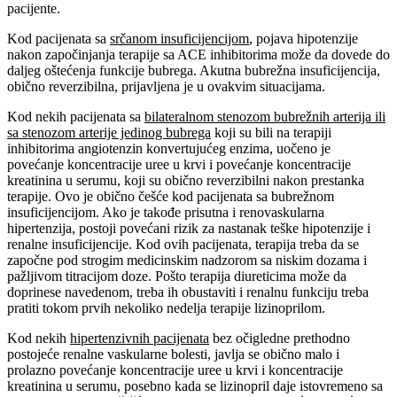
pacijente.
Kod pacijenata sa
srčanom insuficijencijom
, pojava hipotenzije
nakon započinjanja terapije sa ACE inhibitorima može da dovede do
daljeg oštećenja funkcije bubrega. Akutna bubrežna insuficijencija,
obično reverzibilna, prijavljena je u ovakvim situacijama.
Kod nekih pacijenata sa
bilateralnom stenozom bubrežnih arterija ili
sa stenozom arterije jedinog bubrega
koji su bili na terapiji
inhibitorima angiotenzin konvertujućeg enzima, uočeno je
povećanje koncentracije uree u krvi i povećanje koncentracije
kreatinina u serumu, koji su obično reverzibilni nakon prestanka
terapije. Ovo je obično češće kod pacijenata sa bubrežnom
insuficijencijom. Ako je takođe prisutna i renovaskularna
hipertenzija, postoji povećani rizik za nastanak teške hipotenzije i
renalne insuficijencije. Kod ovih pacijenata, terapija treba da se
započne pod strogim medicinskim nadzorom sa niskim dozama i
pažljivom titracijom doze. Pošto terapija diureticima može da
doprinese navedenom, treba ih obustaviti i renalnu funkciju treba
pratiti tokom prvih nekoliko nedelja terapije lizinoprilom.
Kod nekih
hipertenzivnih pacijenata
bez očigledne prethodno
postojeće renalne vaskularne bolesti, javlja se obično malo i
prolazno povećanje koncentracije uree u krvi i koncentracije
kreatinina u serumu, posebno kada se lizinopril daje istovremeno sa