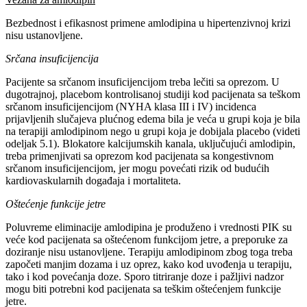
Bezbednost i efikasnost primene amlodipina u hipertenzivnoj krizi
nisu ustanovljene.
Srčana insuficijencija
Pacijente sa srčanom insuficijencijom treba lečiti sa oprezom. U
dugotrajnoj, placebom kontrolisanoj studiji kod pacijenata sa teškom
srčanom insuficijencijom (NYHA klasa III i IV) incidenca
prijavljenih slučajeva plućnog edema bila je veća u grupi koja je bila
na terapiji amlodipinom nego u grupi koja je dobijala placebo (videti
odeljak 5.1). Blokatore kalcijumskih kanala, uključujući amlodipin,
treba primenjivati sa oprezom kod pacijenata sa kongestivnom
srčanom insuficijencijom, jer mogu povećati rizik od budućih
kardiovaskularnih događaja i mortaliteta.
Oštećenje funkcije jetre
Poluvreme eliminacije amlodipina je produženo i vrednosti PIK su
veće kod pacijenata sa oštećenom funkcijom jetre, a preporuke za
doziranje nisu ustanovljene. Terapiju amlodipinom zbog toga treba
započeti manjim dozama i uz oprez, kako kod uvođenja u terapiju,
tako i kod povećanja doze. Sporo titriranje doze i pažljivi nadzor
mogu biti potrebni kod pacijenata sa teškim oštećenjem funkcije
jetre.