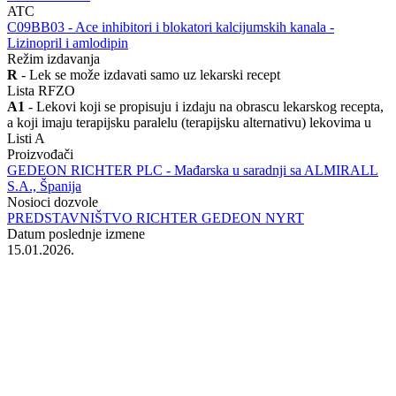
ATC
‍C09BB03 - Ace inhibitori i blokatori kalcijumskih kanala -
Lizinopril i amlodipin
Režim izdavanja
R
- Lek se može izdavati samo uz lekarski recept
Lista RFZO
A1
- Lekovi koji se propisuju i izdaju na obrascu lekarskog recepta,
a koji imaju terapijsku paralelu (terapijsku alternativu) lekovima u
Listi A
Proizvođači
GEDEON RICHTER PLC - Mađarska u saradnji sa ALMIRALL
S.A., Španija
Nosioci dozvole
PREDSTAVNIŠTVO RICHTER GEDEON NYRT
Datum poslednje izmene
15.01.2026.