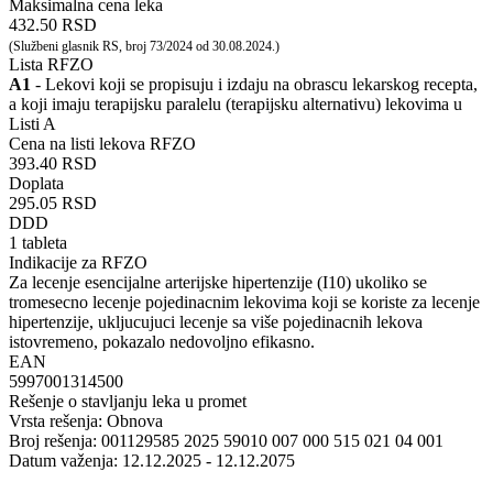
Maksimalna cena leka
432.50 RSD
(Službeni glasnik RS, broj 73/2024 od 30.08.2024.)
Lista RFZO
A1
- Lekovi koji se propisuju i izdaju na obrascu lekarskog recepta,
a koji imaju terapijsku paralelu (terapijsku alternativu) lekovima u
Listi A
Cena na listi lekova RFZO
393.40 RSD
Doplata
295.05 RSD
DDD
1 tableta
Indikacije za RFZO
Za lecenje esencijalne arterijske hipertenzije (I10) ukoliko se
tromesecno lecenje pojedinacnim lekovima koji se koriste za lecenje
hipertenzije, ukljucujuci lecenje sa više pojedinacnih lekova
istovremeno, pokazalo nedovoljno efikasno.
EAN
5997001314500
Rešenje o stavljanju leka u promet
Vrsta rešenja: Obnova
Broj rešenja: 001129585 2025 59010 007 000 515 021 04 001
Datum važenja: 12.12.2025 - 12.12.2075