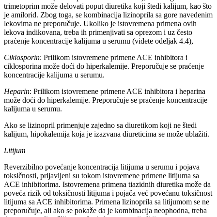
trimetoprim može delovati poput diuretika koji štedi kalijum, kao što
je amilorid. Zbog toga, se kombinacija lizinoprila sa gore navedenim
lekovima ne preporučuje. Ukoliko je istovremena primena ovih
lekova indikovana, treba ih primenjivati sa oprezom i uz često
praćenje koncentracije kalijuma u serumu (videte odeljak 4.4),
Ciklosporin
: Prilikom istovremene primene ACE inhibitora i
ciklosporina može doći do hiperkalemije. Preporučuje se praćenje
koncentracije kalijuma u serumu.
Heparin
: Prilikom istovremene primene ACE inhibitora i heparina
može doći do hiperkalemije. Preporučuje se praćenje koncentracije
kalijuma u serumu.
Ako se lizinopril primenjuje zajedno sa diuretikom koji ne štedi
kalijum, hipokalemija koja je izazvana diureticima se može ublažiti.
Litijum
Reverzibilno povećanje koncentracija litijuma u serumu i pojava
toksičnosti, prijavljeni su tokom istovremene primene litijuma sa
ACE inhibitorima. Istovremena primena tiazidnih diuretika može da
poveća rizik od toksičnosti litijuma i pojača već povećanu toksičnost
litijuma sa ACE inhibitorima. Primena lizinoprila sa litijumom se ne
preporučuje, ali ako se pokaže da je kombinacija neophodna, treba