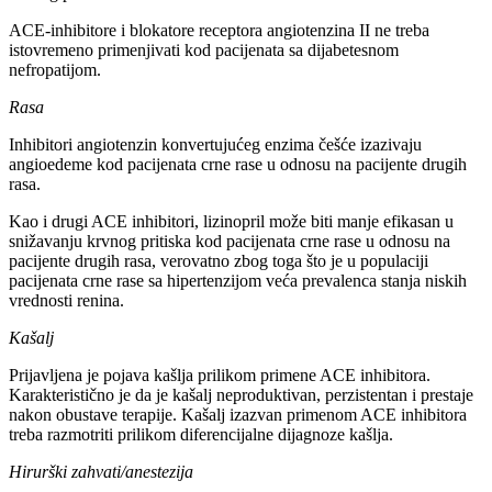
ACE-inhibitore i blokatore receptora angiotenzina II ne treba
istovremeno primenjivati kod pacijenata sa dijabetesnom
nefropatijom.
Rasa
Inhibitori angiotenzin konvertujućeg enzima češće izazivaju
angioedeme kod pacijenata crne rase u odnosu na pacijente drugih
rasa.
Kao i drugi ACE inhibitori, lizinopril može biti manje efikasan u
snižavanju krvnog pritiska kod pacijenata crne rase u odnosu na
pacijente drugih rasa, verovatno zbog toga što je u populaciji
pacijenata crne rase sa hipertenzijom veća prevalenca stanja niskih
vrednosti renina.
Kašalj
Prijavljena je pojava kašlja prilikom primene ACE inhibitora.
Karakteristično je da je kašalj neproduktivan, perzistentan i prestaje
nakon obustave terapije. Kašalj izazvan primenom ACE inhibitora
treba razmotriti prilikom diferencijalne dijagnoze kašlja.
Hirurški zahvati/anestezija