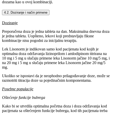
dozama kao u ovoj kombinaciji.
4.2. Doziranje i način primene
Doziranje
Preporučena doza je jedna tableta na dan. Maksimalna dnevna doza
je jedna tableta. Uopšteno, lekovi koji predstavljaju fiksne
kombinacije nisu pogodni za inicijalnu terapiju.
Lek Lisonorm je indikovan samo kod pacijenata kod kojih je
optimalna doza održavanja lizinoprilom i amlodipinom titrirana na
10 mg i 5 mg u slučaju primene leka Lisonorm jačine 10 mg/5 mg, i
na 20 mg i 5 mg u slučaju primene leka Lisonorm jačine 20 mg/5
mg.
Ukoliko se ispostavi da je neophodno prilagođavanje doze, može se
razmotriti titracija doze sa pojedinačnim komponentama.
Posebne populacije
Oštećenje funkcije bubrega
Kako bi se utvrdila optimalna početna doza i doza održavanja kod
pacijenata sa oštećenjem funkcije bubrega, kod tih pacijenata treba