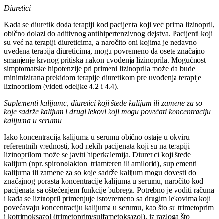
Diuretici
Kada se diuretik doda terapiji kod pacijenta koji već prima lizinopril,
obično dolazi do aditivnog antihipertenzivnog dejstva. Pacijenti koji
su već na terapiji diureticima, a naročito oni kojima je nedavno
uvedena terapija diureticima, mogu povremeno da osete značajno
smanjenje krvnog pritiska nakon uvođenja lizinoprila. Mogućnost
simptomatske hipotenzije pri primeni lizinoprila može da bude
minimizirana prekidom terapije diuretikom pre uvođenja terapije
lizinoprilom (videti odeljke 4.2 i 4.4).
Suplementi kalijuma, diuretici koji štede kalijum ili zamene za so
koje sadrže kalijum i drugi lekovi koji mogu povećati koncentraciju
kalijuma u serumu
Iako koncentracija kalijuma u serumu obično ostaje u okviru
referentnih vrednosti, kod nekih pacijenata koji su na terapiji
lizinoprilom može se javiti hiperkalemija. Diuretici koji štede
kalijum (npr. spironolakton, triamteren ili amilorid), suplementi
kalijuma ili zamene za so koje sadrže kalijum mogu dovesti do
značajnog porasta koncentracije kalijuma u serumu, naročito kod
pacijenata sa oštećenjem funkcije bubrega. Potrebno je voditi računa
i kada se lizinopril primenjuje istovremeno sa drugim lekovima koji
povećavaju koncentraciju kalijuma u serumu, kao što su trimetoprim
i kotrimoksazol (trimetoprim/sulfametoksazol), iz razloga što