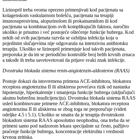
Lizinopril treba veoma oprezno primenjivati kod pacijenata sa
kolagenskom vaskularnom bolešću, pacijenata na terapiji
imunosupresivima, alopurinolom ili prokainamidom ili kod
pacijenata sa kombinacijom ovih komplikujućih faktora, naročito
ukoliko je prisutno i već postojeće oštećenje funkcije bubrega. Kod
nekih od ovih pacijenata razvila se ozbiljna infekcija koja u
pojedinim slučajevima nije odgovarala na intenzivnu antibiotsku
terapiju. Ukoliko se lizinopril primenjuje kod takvih pacijenata,
preporuka je da im se periodično kontroliše broj belih krvnih zrnaca
a takođe ih treba savetovetovati da prijave svaki znak infekcije.
Dvostruka blokada sistema renin-angiotenzin-aldosteron (RAAS)
Postoje dokazi da istovremena primena ACE-inhibitora, blokatora
receptora angiotenzina II ili aliskirena povećava rizik od nastanka
hipotenzije, hiperkalemije i smanjenja funkcije bubrega (uključujući
akutnu bubrežnu insuficijenciju). Dvostruka blokada sistema RAAS
usled kombinovane primene ACE-inhibitora, blokatora receptora
angiotenzina II ili aliskirena se zbog toga ne preporučuje (videti
odeljke 4.5 i 5.1). Ukoliko se smatra da je terapija dvostrukom
blokadom sistema RAAS aposolutno neophodna, ona treba da se
primeni samo pod nadzorom lekara specijaliste uz često, pažljivo
praćenje funkcije bubrega, koncentracije elektrolita i vrednosti
krvnog pritiska.