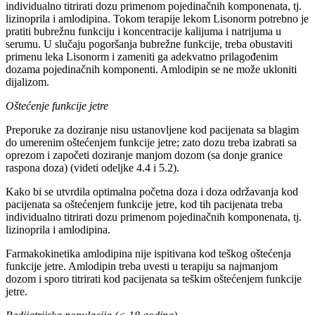
individualno titrirati dozu primenom pojedinačnih komponenata, tj.
lizinoprila i amlodipina. Tokom terapije lekom Lisonorm potrebno je
pratiti bubrežnu funkciju i koncentracije kalijuma i natrijuma u
serumu. U slučaju pogoršanja bubrežne funkcije, treba obustaviti
primenu leka Lisonorm i zameniti ga adekvatno prilagođenim
dozama pojedinačnih komponenti. Amlodipin se ne može ukloniti
dijalizom.
Oštećenje funkcije jetre
Preporuke za doziranje nisu ustanovljene kod pacijenata sa blagim
do umerenim oštećenjem funkcije jetre; zato dozu treba izabrati sa
oprezom i započeti doziranje manjom dozom (sa donje granice
raspona doza) (videti odeljke 4.4 i 5.2).
Kako bi se utvrdila optimalna početna doza i doza održavanja kod
pacijenata sa oštećenjem funkcije jetre, kod tih pacijenata treba
individualno titrirati dozu primenom pojedinačnih komponenata, tj.
lizinoprila i amlodipina.
Farmakokinetika amlodipina nije ispitivana kod teškog oštećenja
funkcije jetre. Amlodipin treba uvesti u terapiju sa najmanjom
dozom i sporo titrirati kod pacijenata sa teškim oštećenjem funkcije
jetre.