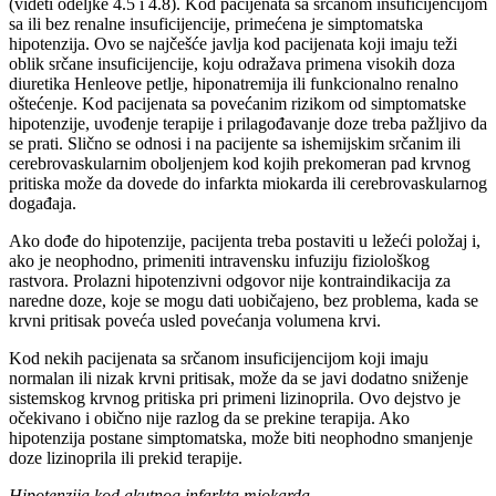
(videti odeljke 4.5 i 4.8). Kod pacijenata sa srčanom insuficijencijom
sa ili bez renalne insuficijencije, primećena je simptomatska
hipotenzija. Ovo se najčešće javlja kod pacijenata koji imaju teži
oblik srčane insuficijencije, koju odražava primena visokih doza
diuretika Henleove petlje, hiponatremija ili funkcionalno renalno
oštećenje. Kod pacijenata sa povećanim rizikom od simptomatske
hipotenzije, uvođenje terapije i prilagođavanje doze treba pažljivo da
se prati. Slično se odnosi i na pacijente sa ishemijskim srčanim ili
cerebrovaskularnim oboljenjem kod kojih prekomeran pad krvnog
pritiska može da dovede do infarkta miokarda ili cerebrovaskularnog
događaja.
Ako dođe do hipotenzije, pacijenta treba postaviti u ležeći položaj i,
ako je neophodno, primeniti intravensku infuziju fiziološkog
rastvora. Prolazni hipotenzivni odgovor nije kontraindikacija za
naredne doze, koje se mogu dati uobičajeno, bez problema, kada se
krvni pritisak poveća usled povećanja volumena krvi.
Kod nekih pacijenata sa srčanom insuficijencijom koji imaju
normalan ili nizak krvni pritisak, može da se javi dodatno sniženje
sistemskog krvnog pritiska pri primeni lizinoprila. Ovo dejstvo je
očekivano i obično nije razlog da se prekine terapija. Ako
hipotenzija postane simptomatska, može biti neophodno smanjenje
doze lizinoprila ili prekid terapije.
Hipotenzija kod akutnog infarkta miokarda