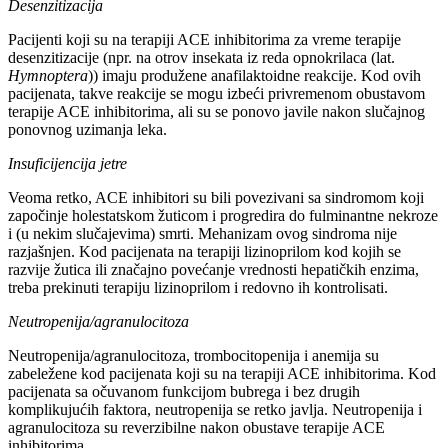
Desenzitizacija
Pacijenti koji su na terapiji ACE inhibitorima za vreme terapije
desenzitizacije (npr. na otrov insekata iz reda opnokrilaca (lat.
Hymnoptera
)) imaju produžene anafilaktoidne reakcije. Kod ovih
pacijenata, takve reakcije se mogu izbeći privremenom obustavom
terapije ACE inhibitorima, ali su se ponovo javile nakon slučajnog
ponovnog uzimanja leka.
Insuficijencija jetre
Veoma retko, ACE inhibitori su bili povezivani sa sindromom koji
započinje holestatskom žuticom i progredira do fulminantne nekroze
i (u nekim slučajevima) smrti. Mehanizam ovog sindroma nije
razjašnjen. Kod pacijenata na terapiji lizinoprilom kod kojih se
razvije žutica ili značajno povećanje vrednosti hepatičkih enzima,
treba prekinuti terapiju lizinoprilom i redovno ih kontrolisati.
Neutropenija/agranulocitoza
Neutropenija/agranulocitoza, trombocitopenija i anemija su
zabeležene kod pacijenata koji su na terapiji ACE inhibitorima. Kod
pacijenata sa očuvanom funkcijom bubrega i bez drugih
komplikujućih faktora, neutropenija se retko javlja. Neutropenija i
agranulocitoza su reverzibilne nakon obustave terapije ACE
inhibitorima.