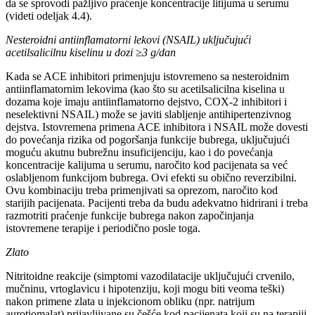
da se sprovodi pažljivo praćenje koncentracije litijuma u serumu
(videti odeljak 4.4).
Nesteroidni antiinflamatorni lekovi (NSAIL) uključujući
acetilsalicilnu kiselinu u dozi ≥3 g/dan
Kada se ACE inhibitori primenjuju istovremeno sa nesteroidnim
antiinflamatornim lekovima (kao što su acetilsalicilna kiselina u
dozama koje imaju antiinflamatorno dejstvo, COX-2 inhibitori i
neselektivni NSAIL) može se javiti slabljenje antihipertenzivnog
dejstva. Istovremena primena ACE inhibitora i NSAIL može dovesti
do povećanja rizika od pogoršanja funkcije bubrega, uključujući
moguću akutnu bubrežnu insuficijenciju, kao i do povećanja
koncentracije kalijuma u serumu, naročito kod pacijenata sa već
oslabljenom funkcijom bubrega. Ovi efekti su obično reverzibilni.
Ovu kombinaciju treba primenjivati sa oprezom, naročito kod
starijih pacijenata. Pacijenti treba da budu adekvatno hidrirani i treba
razmotriti praćenje funkcije bubrega nakon započinjanja
istovremene terapije i periodično posle toga.
Zlato
Nitritoidne reakcije (simptomi vazodilatacije uključujući crvenilo,
mučninu, vrtoglavicu i hipotenziju, koji mogu biti veoma teški)
nakon primene zlata u injekcionom obliku (npr. natrijum
aurotiomalat) prijavljivane su češće kod pacijenata koji su na terapiji