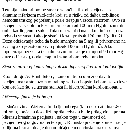
Terapija lizinoprilom ne sme se započinjati kod pacijenata sa
akutnim infarktom miokarda koji su u riziku od daljeg ozbiljnog
hemodinamskog pogoršanja posle terapije vazodilatatorom. Ovo su
pacijenti sa sistolnim krvnim pritiskom od 100 mm Hg ili nižim, ili
oni u kardiogenom šoku. Tokom prva tri dana nakon infarkta, doza
treba da se smanji ako je sistolni krvni pritisak 120 mm Hg ili niži.
Doza održavanja treba da bude smanjena na 5 mg ili privremeno na
2,5 mg ako je sistolni krvni pritisak 100 mm Hg ili niži. Ako
hipotenzija perzistira (sistolni krvni pritisak je manji od 90 mm Hg
duže od 1 sata), onda terapiju lizinoprilom treba prekinuti.
Stenoza aortnog i mitralnog zaliska, hipertrofična kardiomiopatija
Kao i druge ACE inhibitore, lizinopril treba oprezno davati
pacijentima sa stenozom mitralnog zaliska i opstrukcijom izlaza leve
komore kao što su aortna stenoza ili hipertrofična kardiomiopatija.
Oštećenje funkcije bubrega
U slučajevima oštećenja funkcije bubrega (klirens kreatinina <80
mL/min), početna doza lizinoprila treba da bude prilagođena prema
klirensu kreatinina pacijenta i nakon toga u zavisnosti od
pacijentovog odgovora na terapiju. Rutinsko praćenje koncentracije
kalijuma i kreatinina je deo uobičajene medicinske prakse za ove