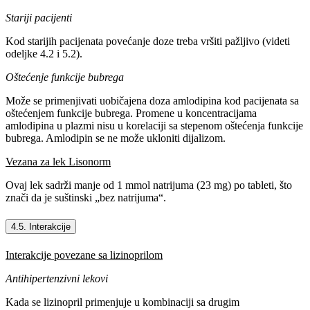
Stariji pacijenti
Kod starijih pacijenata povećanje doze treba vršiti pažljivo (videti
odeljke 4.2 i 5.2).
Oštećenje funkcije bubrega
Može se primenjivati uobičajena doza amlodipina kod pacijenata sa
oštećenjem funkcije bubrega. Promene u koncentracijama
amlodipina u plazmi nisu u korelaciji sa stepenom oštećenja funkcije
bubrega. Amlodipin se ne može ukloniti dijalizom.
Vezana za lek Lisonorm
Ovaj lek sadrži manje od 1 mmol natrijuma (23 mg) po tableti, što
znači da je suštinski „bez natrijuma“.
4.5. Interakcije
Interakcije povezane sa lizinoprilom
Antihipertenzivni lekovi
Kada se lizinopril primenjuje u kombinaciji sa drugim