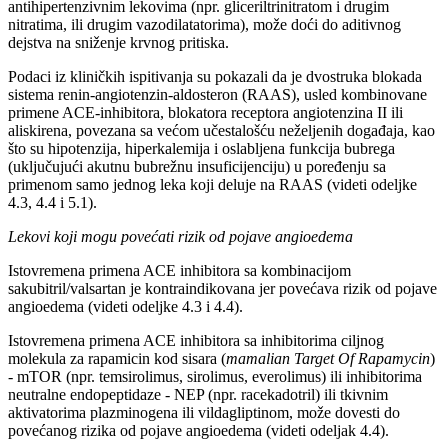
antihipertenzivnim lekovima (npr. gliceriltrinitratom i drugim
nitratima, ili drugim vazodilatatorima), može doći do aditivnog
dejstva na sniženje krvnog pritiska.
Podaci iz kliničkih ispitivanja su pokazali da je dvostruka blokada
sistema renin-angiotenzin-aldosteron (RAAS), usled kombinovane
primene ACE-inhibitora, blokatora receptora angiotenzina II ili
aliskirena, povezana sa većom učestalošću neželjenih događaja, kao
što su hipotenzija, hiperkalemija i oslabljena funkcija bubrega
(uključujući akutnu bubrežnu insuficijenciju) u poređenju sa
primenom samo jednog leka koji deluje na RAAS (videti odeljke
4.3, 4.4 i 5.1).
Lekovi koji mogu povećati rizik od pojave angioedema
Istovremena primena ACE inhibitora sa kombinacijom
sakubitril/valsartan je kontraindikovana jer povećava rizik od pojave
angioedema (videti odeljke 4.3 i 4.4).
Istovremena primena ACE inhibitora sa inhibitorima ciljnog
molekula za rapamicin kod sisara (
mamalian Target Of Rapamycin
)
- mTOR (npr. temsirolimus, sirolimus, everolimus) ili inhibitorima
neutralne endopeptidaze - NEP (npr. racekadotril) ili tkivnim
aktivatorima plazminogena ili vildagliptinom, može dovesti do
povećanog rizika od pojave angioedema (videti odeljak 4.4).