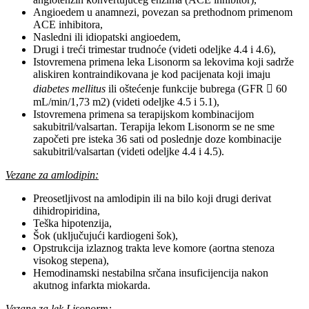
Angioedem u anamnezi, povezan sa prethodnom primenom
ACE inhibitora,
Nasledni ili idiopatski angioedem,
Drugi i treći trimestar trudnoće (videti odeljke 4.4 i 4.6),
Istovremena primena leka Lisonorm sa lekovima koji sadrže
aliskiren kontraindikovana je kod pacijenata koji imaju
diabetes mellitus
ili oštećenje funkcije bubrega (GFR  60
mL/min/1,73 m2) (videti odeljke 4.5 i 5.1),
Istovremena primena sa terapijskom kombinacijom
sakubitril/valsartan. Terapija lekom Lisonorm se ne sme
započeti pre isteka 36 sati od poslednje doze kombinacije
sakubitril/valsartan (videti odeljke 4.4 i 4.5).
Vezane za amlodipin:
Preosetljivost na amlodipin ili na bilo koji drugi derivat
dihidropiridina,
Teška hipotenzija,
Šok (uključujući kardiogeni šok),
Opstrukcija izlaznog trakta leve komore (aortna stenoza
visokog stepena),
Hemodinamski nestabilna srčana insuficijencija nakon
akutnog infarkta miokarda.
Vezane za lek Lisonorm: