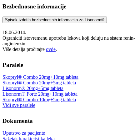
Bezbednosne informacije
Spisak izdatih bezbednosnih informacija za Lisonorm®
18.06.2014.
Ograniciti istovremenu upotrebu lekova koji deluju na sistem renin-
angiotenzin
Više detalja pročitajte
ovde
.
Paralele
Skopryl® Combo 20mg+10mg tableta
Skopryl® Combo 20mg+5mg tableta
Lisonorm® 20mg+5mg tableta
Lisonorm® Forte 20mg+10mg tableta
Skopryl® Combo 10mg+5mg tableta
Vidi sve paralele
Dokumenta
Uputstvo za pacijente
Sažetak karakteristika leka