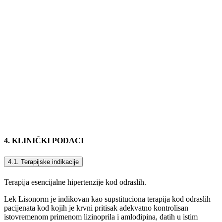
4. KLINIČKI PODACI
4.1. Terapijske indikacije
Terapija esencijalne hipertenzije kod odraslih.
Lek Lisonorm je indikovan kao supstituciona terapija kod odraslih
pacijenata kod kojih je krvni pritisak adekvatno kontrolisan
istovremenom primenom lizinoprila i amlodipina, datih u istim