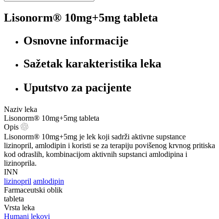
Lisonorm® 10mg+5mg tableta
Osnovne informacije
Sažetak karakteristika leka
Uputstvo za pacijente
Naziv leka
Lisonorm® 10mg+5mg tableta
Opis
Lisonorm® 10mg+5mg je lek koji sadrži aktivne supstance
lizinopril, amlodipin i koristi se za terapiju povišenog krvnog pritiska
kod odraslih, kombinacijom aktivnih supstanci amlodipina i
lizinoprila.
INN
lizinopril
amlodipin
Farmaceutski oblik
tableta
Vrsta leka
Humani lekovi