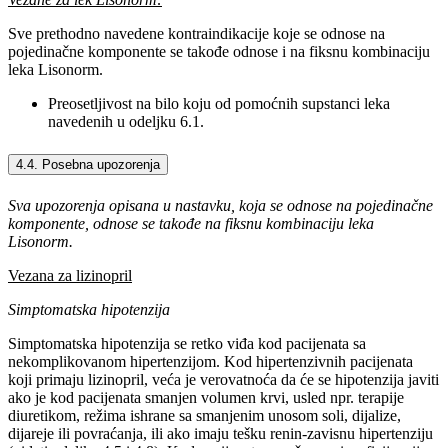
Sve prethodno navedene kontraindikacije koje se odnose na
pojedinačne komponente se takođe odnose i na fiksnu kombinaciju
leka Lisonorm.
Preosetljivost na bilo koju od pomoćnih supstanci leka
navedenih u odeljku 6.1.
4.4. Posebna upozorenja
Sva upozorenja opisana u nastavku, koja se odnose na pojedinačne
komponente, odnose se takođe na fiksnu kombinaciju leka
Lisonorm.
Vezana za lizinopril
Simptomatska hipotenzija
Simptomatska hipotenzija se retko viđa kod pacijenata sa
nekomplikovanom hipertenzijom. Kod hipertenzivnih pacijenata
koji primaju lizinopril, veća je verovatnoća da će se hipotenzija javiti
ako je kod pacijenata smanjen volumen krvi, usled npr. terapije
diuretikom, režima ishrane sa smanjenim unosom soli, dijalize,
dijareje ili povraćanja, ili ako imaju tešku renin-zavisnu hipertenziju