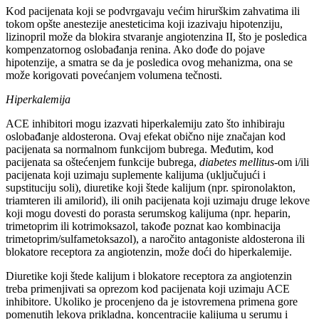
Kod pacijenata koji se podvrgavaju većim hirurškim zahvatima ili
tokom opšte anestezije anesteticima koji izazivaju hipotenziju,
lizinopril može da blokira stvaranje angiotenzina II, što je posledica
kompenzatornog oslobađanja renina. Ako dođe do pojave
hipotenzije, a smatra se da je posledica ovog mehanizma, ona se
može korigovati povećanjem volumena tečnosti.
Hiperkalemija
ACE inhibitori mogu izazvati hiperkalemiju zato što inhibiraju
oslobađanje aldosterona. Ovaj efekat obično nije značajan kod
pacijenata sa normalnom funkcijom bubrega. Međutim, kod
pacijenata sa oštećenjem funkcije bubrega,
diabetes mellitus
-om i/ili
pacijenata koji uzimaju suplemente kalijuma (uključujući i
supstituciju soli), diuretike koji štede kalijum (npr. spironolakton,
triamteren ili amilorid), ili onih pacijenata koji uzimaju druge lekove
koji mogu dovesti do porasta serumskog kalijuma (npr. heparin,
trimetoprim ili kotrimoksazol, takođe poznat kao kombinacija
trimetoprim/sulfametoksazol), a naročito antagoniste aldosterona ili
blokatore receptora za angiotenzin, može doći do hiperkalemije.
Diuretike koji štede kalijum i blokatore receptora za angiotenzin
treba primenjivati sa oprezom kod pacijenata koji uzimaju ACE
inhibitore. Ukoliko je procenjeno da je istovremena primena gore
pomenutih lekova prikladna, koncentracije kalijuma u serumu i