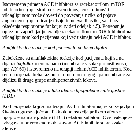
Istovremena primena ACE inhibitora sa racekadotrilom, mTOR
inhibitorima (npr. sirolimus, everolimus, temsirolimus) i
vildagliptinom može dovesti do povećanja rizika od pojave
angioedema (npr. oticanje disajnih puteva ili jezika, sa ili bez
oštećenja respiratorne funkcije) (videti odeljak 4.5). Potreban je
oprez pri započinjanju terapije racekadotrilom, mTOR inhibitorima i
vildagliptinom kod pacijenata koji već uzimaju neki ACE inhibitor.
Anafilaktoidne reakcije kod pacijenata na hemodijalizi
Zabeležene su anafilaktoidne reakcije kod pacijenata koji su na
dijalizi
high-flux
membranama (membrane visoke propustljivosti,
npr. AN 69) i istovremeno na terapiji nekim ACE inhibitorom. Kod
ovih pacijenata treba razmotriti upotrebu drugog tipa membrane za
dijalizu ili druge grupe antihipertenzivnih lekova.
Anafilaktoidne reakcije u toku afereze lipoproteina male gustine
(LDL)
Kod pacijenata koji su na terapiji ACE inhibitorima, retko se javljaju
životno ugrožavajuće anafilaktoidne reakcije prilikom afereze
lipoproteina male gustine (LDL) dekstran-sulfatom. Ove reakcije se
izbegavaju privremenom obustavom ACE inhibitora pre svake
afereze.