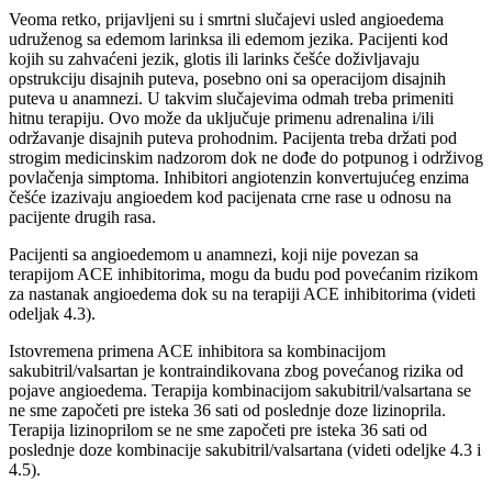
Veoma retko, prijavljeni su i smrtni slučajevi usled angioedema
udruženog sa edemom larinksa ili edemom jezika. Pacijenti kod
kojih su zahvaćeni jezik, glotis ili larinks češće doživljavaju
opstrukciju disajnih puteva, posebno oni sa operacijom disajnih
puteva u anamnezi. U takvim slučajevima odmah treba primeniti
hitnu terapiju. Ovo može da uključuje primenu adrenalina i/ili
održavanje disajnih puteva prohodnim. Pacijenta treba držati pod
strogim medicinskim nadzorom dok ne dođe do potpunog i održivog
povlačenja simptoma. Inhibitori angiotenzin konvertujućeg enzima
češće izazivaju angioedem kod pacijenata crne rase u odnosu na
pacijente drugih rasa.
Pacijenti sa angioedemom u anamnezi, koji nije povezan sa
terapijom ACE inhibitorima, mogu da budu pod povećanim rizikom
za nastanak angioedema dok su na terapiji ACE inhibitorima (videti
odeljak 4.3).
Istovremena primena ACE inhibitora sa kombinacijom
sakubitril/valsartan je kontraindikovana zbog povećanog rizika od
pojave angioedema. Terapija kombinacijom sakubitril/valsartana se
ne sme započeti pre isteka 36 sati od poslednje doze lizinoprila.
Terapija lizinoprilom se ne sme započeti pre isteka 36 sati od
poslednje doze kombinacije sakubitril/valsartana (videti odeljke 4.3 i
4.5).