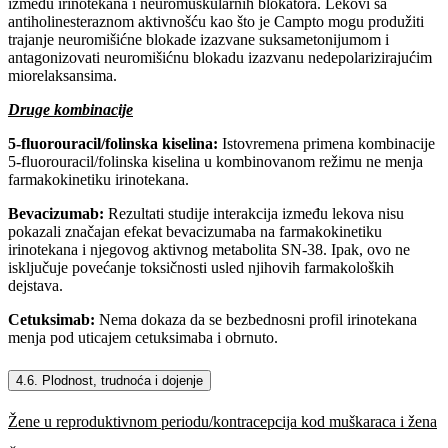
između irinotekana i neuromuskularnih blokatora. Lekovi sa
antiholinesteraznom aktivnošću kao što je Campto mogu produžiti
trajanje neuromišićne blokade izazvane suksametonijumom i
antagonizovati neuromišićnu blokadu izazvanu nedepolarizirajućim
miorelaksansima.
Druge kombinacije
5-fluorouracil/folinska kiselina:
Istovremena primena kombinacije
5-fluorouracil/folinska kiselina u kombinovanom režimu ne menja
farmakokinetiku irinotekana.
Bevacizumab:
Rezultati studije interakcija između lekova nisu
pokazali značajan efekat bevacizumaba na farmakokinetiku
irinotekana i njegovog aktivnog metabolita SN-38. Ipak, ovo ne
isključuje povećanje toksičnosti usled njihovih farmakoloških
dejstava.
Cetuksimab:
Nema dokaza da se bezbednosni profil irinotekana
menja pod uticajem cetuksimaba i obrnuto.
4.6. Plodnost, trudnoća i dojenje
Žene u reproduktivnom periodu/kontracepcija kod muškaraca i žena