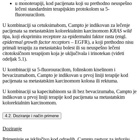
u monoterapiji, kod pacijenata koji su prethodno neuspešno
lečeni standardnim terapijskim protokolom sa 5-
fluorouracilom.
U kombinaciji sa cetuksimabom, Campto je indikovan za lečenje
pacijenata sa metastatskim kolorektalnim karcinomom
KRAS wild
tipa, koji eksprimira receptore za epidermalni faktor rasta (engl.
epidermal growth factor receptors
– EGFR), a koji prethodno nisu
primali terapiju za metastatsku bolest ili su neuspešno lečeni
citotoksičnom terapijom koja je uključivala i irinotekan (videti
odeljak 5.1).
U kombinaciji sa 5-fluorouracilom, folinskom kiselinom i
bevacizumabom, Campto je indikovan u prvoj liniji terapije kod
pacijenata sa metastatskim karcinomom kolona ili rektuma.
U kombinaciji sa kapecitabinom sa ili bez bevacizumaba, Campto je
indikovan u prvoj liniji terapije kod pacijenata sa metastatskim
kolorektalnim karcinomom.
4.2. Doziranje i način primene
Doziranje
Primenjuje se isključivo kod odraslih. Campto rastvor za infuziju