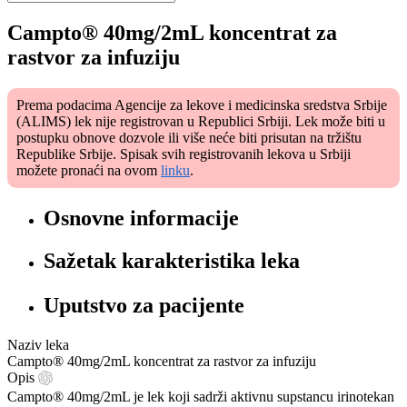
Campto® 40mg/2mL koncentrat za
rastvor za infuziju
Prema podacima Agencije za lekove i medicinska sredstva Srbije
(ALIMS) lek nije registrovan u Republici Srbiji. Lek može biti u
postupku obnove dozvole ili više neće biti prisutan na tržištu
Republike Srbije. Spisak svih registrovanih lekova u Srbiji
možete pronaći na ovom
linku
.
Osnovne informacije
Sažetak karakteristika leka
Uputstvo za pacijente
Naziv leka
Campto® 40mg/2mL koncentrat za rastvor za infuziju
Opis
Campto® 40mg/2mL je lek koji sadrži aktivnu supstancu irinotekan