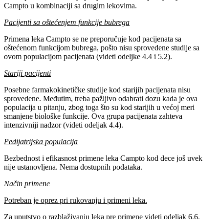
Campto u kombinaciji sa drugim lekovima.
Pacijenti sa oštećenjem funkcije bubrega
Primena leka Campto se ne preporučuje kod pacijenata sa
oštećenom funkcijom bubrega, pošto nisu sprovedene studije sa
ovom populacijom pacijenata (videti odeljke 4.4 i 5.2).
Stariji pacijenti
Posebne farmakokinetičke studije kod starijih pacijenata nisu
sprovedene. Međutim, treba pažljivo odabrati dozu kada je ova
populacija u pitanju, zbog toga što su kod starijih u većoj meri
smanjene biološke funkcije. Ova grupa pacijenata zahteva
intenzivniji nadzor (videti odeljak 4.4).
Pedijatrijska populacija
Bezbednost i efikasnost primene leka Campto kod dece još uvek
nije ustanovljena. Nema dostupnih podataka.
Način primene
Potreban je oprez pri rukovanju i primeni leka.
Za uputstvo o razblaživanju leka pre primene videti odeljak 6.6.