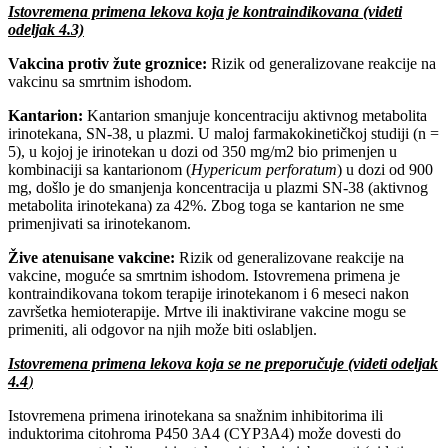
Istovremena primena lekova koja je kontraindikovana (videti
odeljak 4.3)
Vakcina protiv žute groznice:
Rizik od generalizovane reakcije na
vakcinu sa smrtnim ishodom.
Kantarion:
Kantarion smanjuje koncentraciju aktivnog metabolita
irinotekana, SN-38, u plazmi. U maloj farmakokinetičkoj studiji (n =
5), u kojoj je irinotekan u dozi od 350 mg/m2 bio primenjen u
kombinaciji sa kantarionom (
Hypericum perforatum
) u dozi od 900
mg, došlo je do smanjenja koncentracija u plazmi SN-38 (aktivnog
metabolita irinotekana) za 42%. Zbog toga se kantarion ne sme
primenjivati sa irinotekanom.
Žive atenuisane vakcine:
Rizik od generalizovane reakcije na
vakcine, moguće sa smrtnim ishodom. Istovremena primena je
kontraindikovana tokom terapije irinotekanom i 6 meseci nakon
završetka hemioterapije. Mrtve ili inaktivirane vakcine mogu se
primeniti, ali odgovor na njih može biti oslabljen.
Istovremena primena lekova koja se ne preporučuje (videti odeljak
4.4
)
Istovremena primena irinotekana sa snažnim inhibitorima ili
induktorima citohroma P450 3A4 (CYP3A4) može dovesti do