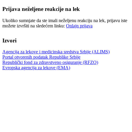
Prijava neželjene reakcije na lek
Ukoliko sumnjate da ste imali neželjenu reakciju na lek, prijavu iste
možete izvršiti na sledećem linku:
Onlajn prijava
Izvori
Agencija za lekove i medicinska sredstva Srbije (ALIMS)
Portal otvorenih podatak Republike Srbije
Republički fond za zdravstveno osiguranje (RFZO)
Evropska agencija za lekove (EMA)