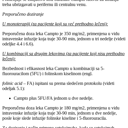
treba ubrizgavati u perifernu ili centralnu venu.
Preporučeno doziranje
U monoterapiji (za pacijente koji su već prethodno lečeni):
Preporučena doza leka Campto je 350 mg/m2, primenjena u vidu
intravenske infuzije koja traje 30-90 min, jednom u tri nedelje (videti
odeljke 4.4 i 6.6).
U kombinaciji sa drugim lekovima (za pacijente koji nisu prethodno
lečeni):
Bezbednost i efikasnost leka Campto u kombinaciji sa 5-
fluorouracilom (5FU) i folinskom kiselinom (engl.
folinic acid
– FA) ispitani su prema sledećem protokolu (videti
odeljak 5.1):
Campto plus 5FU/FA jednom u dve nedelje.
Preporučena doza leka Campto je 180 mg/m2, primenjena u vidu
intravenske infuzije koja traje 30-90 min, jednom u dve nedelje,
posle koje slede infuzije folinske kiseline i 5-fluorouracila.
Za doziranje i način primene cetuksimaba, kada se cetuksimab