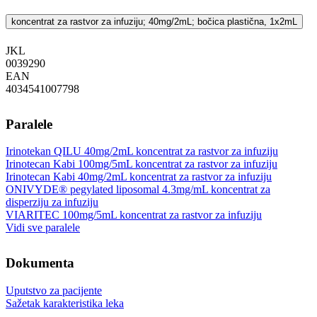
koncentrat za rastvor za infuziju; 40mg/2mL; bočica plastična, 1x2mL
JKL
‍0039290
EAN
4034541007798
Paralele
Irinotekan QILU 40mg/2mL koncentrat za rastvor za infuziju
Irinotecan Kabi 100mg/5mL koncentrat za rastvor za infuziju
Irinotecan Kabi 40mg/2mL koncentrat za rastvor za infuziju
ONIVYDE® pegylated liposomal 4.3mg/mL koncentrat za
disperziju za infuziju
VIARITEC 100mg/5mL koncentrat za rastvor za infuziju
Vidi sve paralele
Dokumenta
Uputstvo za pacijente
Sažetak karakteristika leka