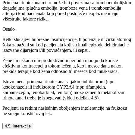
Primena irinotekana retko može biti povezana sa tromboembolijskim
događajima (plućna embolija, tromboza vena i tromboembolija
arterija) kod pacijenata koji pored postojeće neoplazme imaju
višestruke faktore rizika.
Ostalo
Retki slučajevi bubrežne insuficijencije, hipotenzije ili cirkulatornog
šoka zapaženi su kod pacijenata koji su imali epizode dehidratacije
izazvane dijarejom i/ili povraćanjem, ili sepsu.
Žene i muškarci u reproduktivnom periodu moraju da koriste
efektivnu kontracepciju tokom lečenja, kao i mesec dana nakon
prekida terapije kod žena odnosno tri meseca kod muškaraca.
Istovremena primena irinotekana sa jakim inhibitorom (npr.
ketokonazol) ili induktorom CYP3A4 (npr. rifampicin,
karbamazepin, fenobarbital, fenitoin) može izmeniti metabolizam
irinotekana i treba je izbegavati (videti odeljak 4.5).
Pacijenti sa retkim naslednim oboljenjem intolerancije na fruktozu
ne smeju koristiti ovaj lek.
4.5. Interakcije