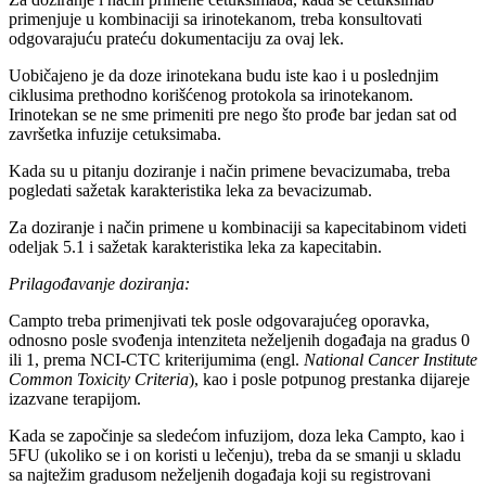
primenjuje u kombinaciji sa irinotekanom, treba konsultovati
odgovarajuću prateću dokumentaciju za ovaj lek.
Uobičajeno je da doze irinotekana budu iste kao i u poslednjim
ciklusima prethodno korišćenog protokola sa irinotekanom.
Irinotekan se ne sme primeniti pre nego što prođe bar jedan sat od
završetka infuzije cetuksimaba.
Kada su u pitanju doziranje i način primene bevacizumaba, treba
pogledati sažetak karakteristika leka za bevacizumab.
Za doziranje i način primene u kombinaciji sa kapecitabinom videti
odeljak 5.1 i sažetak karakteristika leka za kapecitabin.
Prilagođavanje doziranja:
Campto treba primenjivati tek posle odgovarajućeg oporavka,
odnosno posle svođenja intenziteta neželjenih događaja na gradus 0
ili 1, prema NCI-CTC kriterijumima (engl.
National Cancer Institute
Common Toxicity Criteria
), kao i posle potpunog prestanka dijareje
izazvane terapijom.
Kada se započinje sa sledećom infuzijom, doza leka Campto, kao i
5FU (ukoliko se i on koristi u lečenju), treba da se smanji u skladu
sa najtežim gradusom neželjenih događaja koji su registrovani