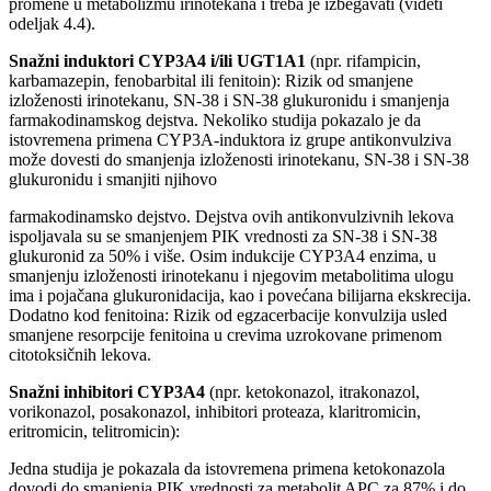
promene u metabolizmu irinotekana i treba je izbegavati (videti
odeljak 4.4).
Snažni induktori CYP3A4 i/ili UGT1A1
(npr. rifampicin,
karbamazepin, fenobarbital ili fenitoin): Rizik od smanjene
izloženosti irinotekanu, SN-38 i SN-38 glukuronidu i smanjenja
farmakodinamskog dejstva. Nekoliko studija pokazalo je da
istovremena primena CYP3A-induktora iz grupe antikonvulziva
može dovesti do smanjenja izloženosti irinotekanu, SN-38 i SN-38
glukuronidu i smanjiti njihovo
farmakodinamsko dejstvo. Dejstva ovih antikonvulzivnih lekova
ispoljavala su se smanjenjem PIK vrednosti za SN-38 i SN-38
glukuronid za 50% i više. Osim indukcije CYP3A4 enzima, u
smanjenju izloženosti irinotekanu i njegovim metabolitima ulogu
ima i pojačana glukuronidacija, kao i povećana bilijarna ekskrecija.
Dodatno kod fenitoina: Rizik od egzacerbacije konvulzija usled
smanjene resorpcije fenitoina u crevima uzrokovane primenom
citotoksičnih lekova.
Snažni inhibitori CYP3A4
(npr. ketokonazol, itrakonazol,
vorikonazol, posakonazol, inhibitori proteaza, klaritromicin,
eritromicin, telitromicin):
Jedna studija je pokazala da istovremena primena ketokonazola
dovodi do smanjenja PIK vrednosti za metabolit APC za 87% i do