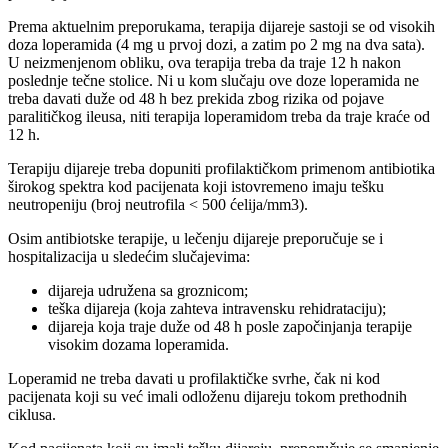
Prema aktuelnim preporukama, terapija dijareje sastoji se od visokih
doza loperamida (4 mg u prvoj dozi, a zatim po 2 mg na dva sata).
U neizmenjenom obliku, ova terapija treba da traje 12 h nakon
poslednje tečne stolice. Ni u kom slučaju ove doze loperamida ne
treba davati duže od 48 h bez prekida zbog rizika od pojave
paralitičkog ileusa, niti terapija loperamidom treba da traje kraće od
12 h.
Terapiju dijareje treba dopuniti profilaktičkom primenom antibiotika
širokog spektra kod pacijenata koji istovremeno imaju tešku
neutropeniju (broj neutrofila < 500 ćelija/mm3).
Osim antibiotske terapije, u lečenju dijareje preporučuje se i
hospitalizacija u sledećim slučajevima:
dijareja udružena sa groznicom;
teška dijareja (koja zahteva intravensku rehidrataciju);
dijareja koja traje duže od 48 h posle započinjanja terapije
visokim dozama loperamida.
Loperamid ne treba davati u profilaktičke svrhe, čak ni kod
pacijenata koji su već imali odloženu dijareju tokom prethodnih
ciklusa.