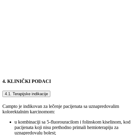
4. KLINIČKI PODACI
4.1. Terapijske indikacije
Campto je indikovan za lečenje pacijenata sa uznapredovalim
kolorektalnim karcinomom:
u kombinaciji sa 5-fluorouracilom i folinskom kiselinom, kod
pacijenata koji nisu prethodno primali hemioterapiju za
uznapredovalu bolest;