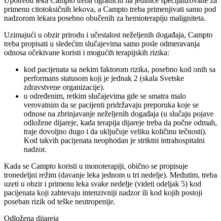
Upotrebu leka Campto treba ograničiti na jedinice specijalizovane za
primenu citotoksičnih lekova, a Campto treba primenjivati samo pod
nadzorom lekara posebno obučenih za hemioterapiju maligniteta.
Uzimajući u obzir prirodu i učestalost neželjenih događaja, Campto
treba propisati u sledećim slučajevima samo posle odmeravanja
odnosa očekivane koristi i mogućih terapijskih rizika:
kod pacijenata sa nekim faktorom rizika, posebno kod onih sa
performans statusom koji je jednak 2 (skala Svetske
zdravstvene organizacije).
u određenim, retkim slučajevima gde se smatra malo
verovatnim da se pacijenti pridržavaju preporuka koje se
odnose na zbrinjavanje neželjenih događaja (u slučaju pojave
odložene dijareje, kada terapija dijareje treba da počne odmah,
traje dovoljno dugo i da uključuje veliku količinu tečnosti).
Kod takvih pacijenata neophodan je striktni intrahospitalni
nadzor.
Kada se Campto koristi u monoterapiji, obično se propisuje
tronedeljni režim (davanje leka jednom u tri nedelje). Međutim, treba
uzeti u obzir i primenu leka svake nedelje (videti odeljak 5) kod
pacijenata koji zahtevaju intenzivniji nadzor ili kod kojih postoji
poseban rizik od teške neutropenije.
Odložena dijareja