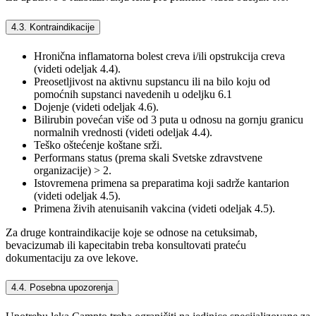
4.3. Kontraindikacije
Hronična inflamatorna bolest creva i/ili opstrukcija creva
(videti odeljak 4.4).
Preosetljivost na aktivnu supstancu ili na bilo koju od
pomoćnih supstanci navedenih u odeljku 6.1
Dojenje (videti odeljak 4.6).
Bilirubin povećan više od 3 puta u odnosu na gornju granicu
normalnih vrednosti (videti odeljak 4.4).
Teško oštećenje koštane srži.
Performans status (prema skali Svetske zdravstvene
organizacije) > 2.
Istovremena primena sa preparatima koji sadrže kantarion
(videti odeljak 4.5).
Primena živih atenuisanih vakcina (videti odeljak 4.5).
Za druge kontraindikacije koje se odnose na cetuksimab,
bevacizumab ili kapecitabin treba konsultovati prateću
dokumentaciju za ove lekove.
4.4. Posebna upozorenja