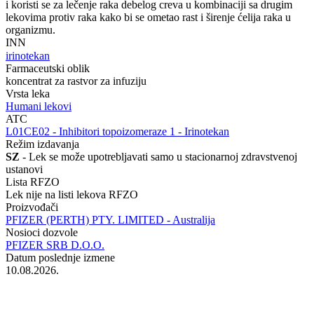
i koristi se za lečenje raka debelog creva u kombinaciji sa drugim
lekovima protiv raka kako bi se ometao rast i širenje ćelija raka u
organizmu.
INN
irinotekan
Farmaceutski oblik
koncentrat za rastvor za infuziju
Vrsta leka
Humani lekovi
ATC
‍L01CE02 - Inhibitori topoizomeraze 1 - Irinotekan
Režim izdavanja
SZ
- Lek se može upotrebljavati samo u stacionarnoj zdravstvenoj
ustanovi
Lista RFZO
Lek nije na listi lekova RFZO
Proizvođači
PFIZER (PERTH) PTY. LIMITED - Australija
Nosioci dozvole
PFIZER SRB D.O.O.
Datum poslednje izmene
10.08.2026.