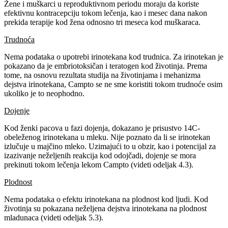
Žene i muškarci u reproduktivnom periodu moraju da koriste
efektivnu kontracepciju tokom lečenja, kao i mesec dana nakon
prekida terapije kod žena odnosno tri meseca kod muškaraca.
Trudnoća
Nema podataka o upotrebi irinotekana kod trudnica. Za irinotekan je
pokazano da je embriotoksičan i teratogen kod životinja. Prema
tome, na osnovu rezultata studija na životinjama i mehanizma
dejstva irinotekana, Campto se ne sme koristiti tokom trudnoće osim
ukoliko je to neophodno.
Dojenje
Kod ženki pacova u fazi dojenja, dokazano je prisustvo 14C-
obeleženog irinotekana u mleku. Nije poznato da li se irinotekan
izlučuje u majčino mleko. Uzimajući to u obzir, kao i potencijal za
izazivanje neželjenih reakcija kod odojčadi, dojenje se mora
prekinuti tokom lečenja lekom Campto (videti odeljak 4.3).
Plodnost
Nema podataka o efektu irinotekana na plodnost kod ljudi. Kod
životinja su pokazana neželjena dejstva irinotekana na plodnost
mladunaca (videti odeljak 5.3).