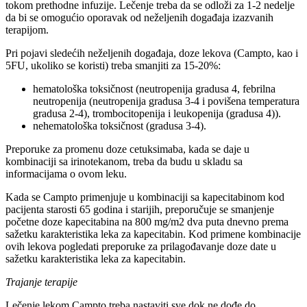
tokom prethodne infuzije. Lečenje treba da se odloži za 1-2 nedelje
da bi se omogućio oporavak od neželjenih događaja izazvanih
terapijom.
Pri pojavi sledećih neželjenih događaja, doze lekova (Campto, kao i
5FU, ukoliko se koristi) treba smanjiti za 15-20%:
hematološka toksičnost (neutropenija gradusa 4, febrilna
neutropenija (neutropenija gradusa 3-4 i povišena temperatura
gradusa 2-4), trombocitopenija i leukopenija (gradusa 4)).
nehematološka toksičnost (gradusa 3-4).
Preporuke za promenu doze cetuksimaba, kada se daje u
kombinaciji sa irinotekanom, treba da budu u skladu sa
informacijama o ovom leku.
Kada se Campto primenjuje u kombinaciji sa kapecitabinom kod
pacijenta starosti 65 godina i starijih, preporučuje se smanjenje
početne doze kapecitabina na 800 mg/m2 dva puta dnevno prema
sažetku karakteristika leka za kapecitabin. Kod primene kombinacije
ovih lekova pogledati preporuke za prilagođavanje doze date u
sažetku karakteristika leka za kapecitabin.
Trajanje terapije
Lečenje lekom Campto treba nastaviti sve dok ne dođe do