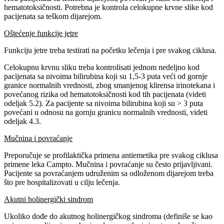
hematotoksičnosti. Potrebna je kontrola celokupne krvne slike kod
pacijenata sa teškom dijarejom.
Oštećenje funkcije jetre
Funkciju jetre treba testirati na početku lečenja i pre svakog ciklusa.
Celokupnu krvnu sliku treba kontrolisati jednom nedeljno kod
pacijenata sa nivoima bilirubina koji su 1,5-3 puta veći od gornje
granice normalnih vrednosti, zbog smanjenog klirensa irinotekana i
povećanog rizika od hematotoksičnosti kod tih pacijenata (videti
odeljak 5.2). Za pacijente sa nivoima bilirubina koji su > 3 puta
povećani u odnosu na gornju granicu normalnih vrednosti, videti
odeljak 4.3.
Mučnina i povraćanje
Preporučuje se profilaktička primena antiemetika pre svakog ciklusa
primene leka Campto. Mučnina i povraćanje su često prijavljivani.
Pacijente sa povraćanjem udruženim sa odloženom dijarejom treba
što pre hospitalizovati u cilju lečenja.
Akutni holinergički sindrom
Ukoliko dođe do akutnog holinergičkog sindroma (definiše se kao