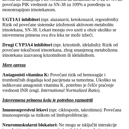
povećanja PIK vrednosti za SN-38 za 109% u poređenju sa
monoterapijom irinotekanom.
UGT1A1 inhibitori
(npr. atazanavir, ketokonazol, regorafenib):
Rizik od povećane sistemske izloženosti aktivnom metabolitu
irinotekana, SN-38. Lekari moraju ovo uzeti u obzir ukoliko se
istovremena primena ova dva leka ne može izbeći.
Drugi CYP3A4 inhibitori
(npr. krizotinib, idelalisib): Rizik od
povećane toksičnosti irinotekana, zbog smanjenog metabolizma
irinotekana izazvanog krizotinibom ili idelalisibom.
Mere opreza
Antagonisti vitamina K:
Povećani rizik od hemoragije i
trombotičnih događaja kod pacijenata sa tumorima. Ukoliko su
indikovani antagonisti vitamina K, potrebno je češće praćenje
vrednosti INR (engl.
International Normalized Ratio
).
Istovremena primena koju je potrebno razmotriti
Imunosupresivni lekovi
(npr. ciklosporin, takrolimus): Povećana
imunosupresija sa rizikom od limfoproliferacije.
Neuromuskularni blokatori:
Ne mogu se isključiti interakcije