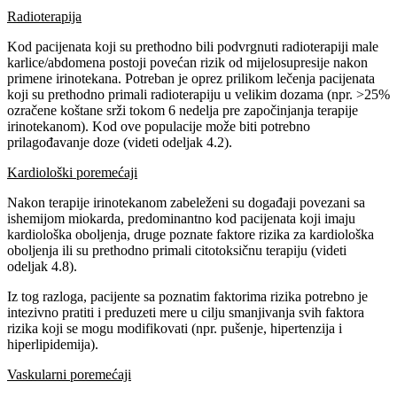
Radioterapija
Kod pacijenata koji su prethodno bili podvrgnuti radioterapiji male
karlice/abdomena postoji povećan rizik od mijelosupresije nakon
primene irinotekana. Potreban je oprez prilikom lečenja pacijenata
koji su prethodno primali radioterapiju u velikim dozama (npr. >25%
ozračene koštane srži tokom 6 nedelja pre započinjanja terapije
irinotekanom). Kod ove populacije može biti potrebno
prilagođavanje doze (videti odeljak 4.2).
Kardiološki poremećaji
Nakon terapije irinotekanom zabeleženi su događaji povezani sa
ishemijom miokarda, predominantno kod pacijenata koji imaju
kardiološka oboljenja, druge poznate faktore rizika za kardiološka
oboljenja ili su prethodno primali citotoksičnu terapiju (videti
odeljak 4.8).
Iz tog razloga, pacijente sa poznatim faktorima rizika potrebno je
intezivno pratiti i preduzeti mere u cilju smanjivanja svih faktora
rizika koji se mogu modifikovati (npr. pušenje, hipertenzija i
hiperlipidemija).
Vaskularni poremećaji