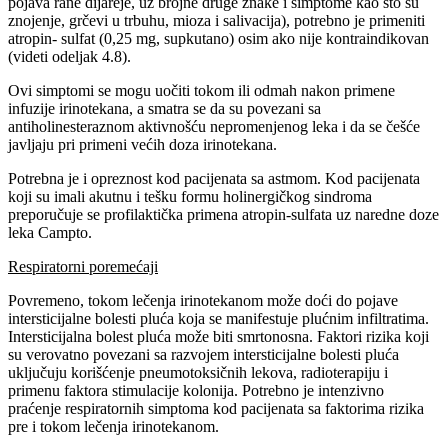
pojava rane dijareje, uz brojne druge znake i simptome kao što su
znojenje, grčevi u trbuhu, mioza i salivacija), potrebno je primeniti
atropin- sulfat (0,25 mg, supkutano) osim ako nije kontraindikovan
(videti odeljak 4.8).
Ovi simptomi se mogu uočiti tokom ili odmah nakon primene
infuzije irinotekana, a smatra se da su povezani sa
antiholinesteraznom aktivnošću nepromenjenog leka i da se češće
javljaju pri primeni većih doza irinotekana.
Potrebna je i opreznost kod pacijenata sa astmom. Kod pacijenata
koji su imali akutnu i tešku formu holinergičkog sindroma
preporučuje se profilaktička primena atropin-sulfata uz naredne doze
leka Campto.
Respiratorni poremećaji
Povremeno, tokom lečenja irinotekanom može doći do pojave
intersticijalne bolesti pluća koja se manifestuje plućnim infiltratima.
Intersticijalna bolest pluća može biti smrtonosna. Faktori rizika koji
su verovatno povezani sa razvojem intersticijalne bolesti pluća
uključuju korišćenje pneumotoksičnih lekova, radioterapiju i
primenu faktora stimulacije kolonija. Potrebno je intenzivno
praćenje respiratornih simptoma kod pacijenata sa faktorima rizika
pre i tokom lečenja irinotekanom.