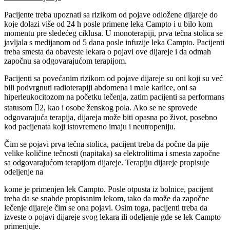
Pacijente treba upoznati sa rizikom od pojave odložene dijareje do
koje dolazi više od 24 h posle primene leka Campto i u bilo kom
momentu pre sledećeg ciklusa. U monoterapiji, prva tečna stolica se
javljala s medijanom od 5 dana posle infuzije leka Campto. Pacijenti
treba smesta da obaveste lekara o pojavi ove dijareje i da odmah
započnu sa odgovarajućom terapijom.
Pacijenti sa povećanim rizikom od pojave dijareje su oni koji su već
bili podvrgnuti radioterapiji abdomena i male karlice, oni sa
hiperleukocitozom na početku lečenja, zatim pacijenti sa performans
statusom 2, kao i osobe ženskog pola. Ako se ne sprovede
odgovarajuća terapija, dijareja može biti opasna po život, posebno
kod pacijenata koji istovremeno imaju i neutropeniju.
Čim se pojavi prva tečna stolica, pacijent treba da počne da pije
velike količine tečnosti (napitaka) sa elektrolitima i smesta započne
sa odgovarajućom terapijom dijareje. Terapiju dijareje propisuje
odeljenje na
kome je primenjen lek Campto. Posle otpusta iz bolnice, pacijent
treba da se snabde propisanim lekom, tako da može da započne
lečenje dijareje čim se ona pojavi. Osim toga, pacijenti treba da
izveste o pojavi dijareje svog lekara ili odeljenje gde se lek Campto
primenjuje.