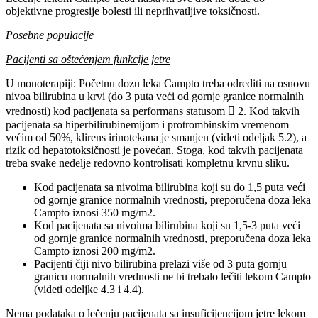
objektivne progresije bolesti ili neprihvatljive toksičnosti.
Posebne populacije
Pacijenti sa oštećenjem funkcije jetre
U monoterapiji: Početnu dozu leka Campto treba odrediti na osnovu
nivoa bilirubina u krvi (do 3 puta veći od gornje granice normalnih
vrednosti) kod pacijenata sa performans statusom  2. Kod takvih
pacijenata sa hiperbilirubinemijom i protrombinskim vremenom
većim od 50%, klirens irinotekana je smanjen (videti odeljak 5.2), a
rizik od hepatotoksičnosti je povećan. Stoga, kod takvih pacijenata
treba svake nedelje redovno kontrolisati kompletnu krvnu sliku.
Kod pacijenata sa nivoima bilirubina koji su do 1,5 puta veći
od gornje granice normalnih vrednosti, preporučena doza leka
Campto iznosi 350 mg/m2.
Kod pacijenata sa nivoima bilirubina koji su 1,5-3 puta veći
od gornje granice normalnih vrednosti, preporučena doza leka
Campto iznosi 200 mg/m2.
Pacijenti čiji nivo bilirubina prelazi više od 3 puta gornju
granicu normalnih vrednosti ne bi trebalo lečiti lekom Campto
(videti odeljke 4.3 i 4.4).
Nema podataka o lečenju pacijenata sa insuficijencijom jetre lekom