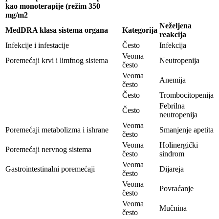
kao monoterapije (režim 350
mg/m2
Neželjena
MedDRA klasa sistema organa
Kategorija
reakcija
Infekcije i infestacije
Često
Infekcija
Veoma
Poremećaji krvi i limfnog sistema
Neutropenija
često
Veoma
Anemija
često
Često
Trombocitopenija
Febrilna
Često
neutropenija
Veoma
Poremećaji metabolizma i ishrane
Smanjenje apetita
često
Veoma
Holinergički
Poremećaji nervnog sistema
često
sindrom
Veoma
Gastrointestinalni poremećaji
Dijareja
često
Veoma
Povraćanje
često
Veoma
Mučnina
često