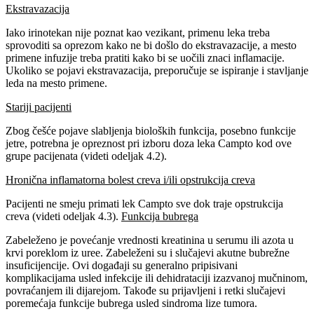
Ekstravazacija
Iako irinotekan nije poznat kao vezikant, primenu leka treba
sprovoditi sa oprezom kako ne bi došlo do ekstravazacije, a mesto
primene infuzije treba pratiti kako bi se uočili znaci inflamacije.
Ukoliko se pojavi ekstravazacija, preporučuje se ispiranje i stavljanje
leda na mesto primene.
Stariji pacijenti
Zbog češće pojave slabljenja bioloških funkcija, posebno funkcije
jetre, potrebna je opreznost pri izboru doza leka Campto kod ove
grupe pacijenata (videti odeljak 4.2).
Hronična inflamatorna bolest creva i/ili opstrukcija creva
Pacijenti ne smeju primati lek Campto sve dok traje opstrukcija
creva (videti odeljak 4.3).
Funkcija bubrega
Zabeleženo je povećanje vrednosti kreatinina u serumu ili azota u
krvi poreklom iz uree. Zabeleženi su i slučajevi akutne bubrežne
insuficijencije. Ovi događaji su generalno pripisivani
komplikacijama usled infekcije ili dehidrataciji izazvanoj mučninom,
povraćanjem ili dijarejom. Takođe su prijavljeni i retki slučajevi
poremećaja funkcije bubrega usled sindroma lize tumora.