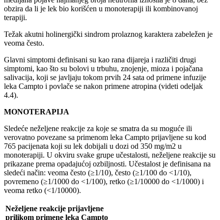
obzira da li je lek bio korišćen u monoterapiji ili kombinovanoj
terapiji.
Težak akutni holinergički sindrom prolaznog karaktera zabeležen je
veoma često.
Glavni simptomi definisani su kao rana dijareja i različiti drugi
simptomi, kao što su bolovi u trbuhu, znojenje, mioza i pojačana
salivacija, koji se javljaju tokom prvih 24 sata od primene infuzije
leka Campto i povlače se nakon primene atropina (videti odeljak
4.4).
MONOTERAPIJA
Sledeće neželjene reakcije za koje se smatra da su moguće ili
verovatno povezane sa primenom leka Campto prijavljene su kod
765 pacijenata koji su lek dobijali u dozi od 350 mg/m2 u
monoterapiji. U okviru svake grupe učestalosti, neželjene reakcije su
prikazane prema opadajućoj ozbiljnosti. Učestalost je definisana na
sledeći način: veoma često (≥1/10), često (≥1/100 do <1/10),
povremeno (≥1/1000 do <1/100), retko (≥1/10000 do <1/1000) i
veoma retko (<1/10000).
Neželjene reakcije prijavljene
prilikom primene leka Campto