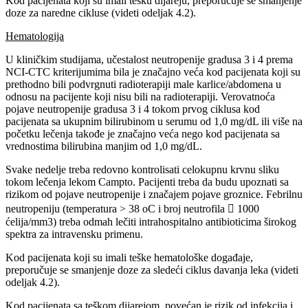
Kod pacijenata koji su imali tešku dijareju, preporučuje se smanjenje
doze za naredne cikluse (videti odeljak 4.2).
Hematologija
U kliničkim studijama, učestalost neutropenije gradusa 3 i 4 prema
NCI-CTC kriterijumima bila je značajno veća kod pacijenata koji su
prethodno bili podvrgnuti radioterapiji male karlice/abdomena u
odnosu na pacijente koji nisu bili na radioterapiji. Verovatnoća
pojave neutropenije gradusa 3 i 4 tokom prvog ciklusa kod
pacijenata sa ukupnim bilirubinom u serumu od 1,0 mg/dL ili više na
početku lečenja takođe je značajno veća nego kod pacijenata sa
vrednostima bilirubina manjim od 1,0 mg/dL.
Svake nedelje treba redovno kontrolisati celokupnu krvnu sliku
tokom lečenja lekom Campto. Pacijenti treba da budu upoznati sa
rizikom od pojave neutropenije i značajem pojave groznice. Febrilnu
neutropeniju (temperatura > 38 oC i broj neutrofila  1000
ćelija/mm3) treba odmah lečiti intrahospitalno antibioticima širokog
spektra za intravensku primenu.
Kod pacijenata koji su imali teške hematološke događaje,
preporučuje se smanjenje doze za sledeći ciklus davanja leka (videti
odeljak 4.2).
Kod pacijenata sa teškom dijarejom, povećan je rizik od infekcija i