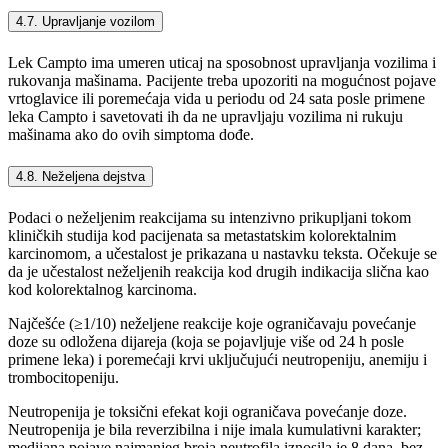
4.7. Upravljanje vozilom
Lek Campto ima umeren uticaj na sposobnost upravljanja vozilima i
rukovanja mašinama. Pacijente treba upozoriti na mogućnost pojave
vrtoglavice ili poremećaja vida u periodu od 24 sata posle primene
leka Campto i savetovati ih da ne upravljaju vozilima ni rukuju
mašinama ako do ovih simptoma dođe.
4.8. Neželjena dejstva
Podaci o neželjenim reakcijama su intenzivno prikupljani tokom
kliničkih studija kod pacijenata sa metastatskim kolorektalnim
karcinomom, a učestalost je prikazana u nastavku teksta. Očekuje se
da je učestalost neželjenih reakcija kod drugih indikacija slična kao
kod kolorektalnog karcinoma.
Najčešće (≥1/10) neželjene reakcije koje ograničavaju povećanje
doze su odložena dijareja (koja se pojavljuje više od 24 h posle
primene leka) i poremećaji krvi uključujući neutropeniju, anemiju i
trombocitopeniju.
Neutropenija je toksični efekat koji ograničava povećanje doze.
Neutropenija je bila reverzibilna i nije imala kumulativni karakter;
medijana pojave najmanjeg broja neutrofila iznosila je 8 dana, bez