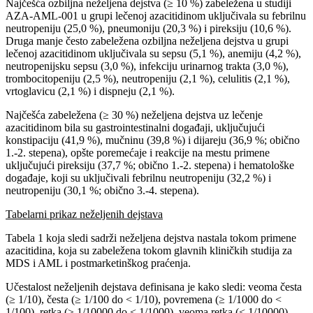
Najčešća ozbiljna neželjena dejstva (≥ 10 %) zabeležena u studiji
AZA-AML-001 u grupi lečenoj azacitidinom uključivala su febrilnu
neutropeniju (25,0 %), pneumoniju (20,3 %) i pireksiju (10,6 %).
Druga manje često zabeležena ozbiljna neželjena dejstva u grupi
lečenoj azacitidinom uključivala su sepsu (5,1 %), anemiju (4,2 %),
neutropenijsku sepsu (3,0 %), infekciju urinarnog trakta (3,0 %),
trombocitopeniju (2,5 %), neutropeniju (2,1 %), celulitis (2,1 %),
vrtoglavicu (2,1 %) i dispneju (2,1 %).
Najčešća zabeležena (≥ 30 %) neželjena dejstva uz lečenje
azacitidinom bila su gastrointestinalni događaji, uključujući
konstipaciju (41,9 %), mučninu (39,8 %) i dijareju (36,9 %; obično
1.-2. stepena), opšte poremećaje i reakcije na mestu primene
uključujući pireksiju (37,7 %; obično 1.-2. stepena) i hematološke
događaje, koji su uključivali febrilnu neutropeniju (32,2 %) i
neutropeniju (30,1 %; obično 3.-4. stepena).
Tabelarni prikaz neželjenih dejstava
Tabela 1 koja sledi sadrži neželjena dejstva nastala tokom primene
azacitidina, koja su zabeležena tokom glavnih kliničkih studija za
MDS i AML i postmarketinškog praćenja.
Učestalost neželjenih dejstava definisana je kako sledi: veoma česta
(≥ 1/10), česta (≥ 1/100 do < 1/10), povremena (≥ 1/1000 do <
1/100), retka (≥ 1/10000 do < 1/1000), veoma retka (< 1/10000),