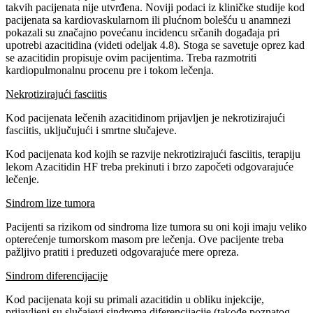
takvih pacijenata nije utvrđena. Noviji podaci iz kliničke studije kod
pacijenata sa kardiovaskularnom ili plućnom bolešću u anamnezi
pokazali su značajno povećanu incidencu srčanih događaja pri
upotrebi azacitidina (videti odeljak 4.8). Stoga se savetuje oprez kad
se azacitidin propisuje ovim pacijentima. Treba razmotriti
kardiopulmonalnu procenu pre i tokom lečenja.
Nekrotizirajući fasciitis
Kod pacijenata lečenih azacitidinom prijavljen je nekrotizirajući
fasciitis, uključujući i smrtne slučajeve.
Kod pacijenata kod kojih se razvije nekrotizirajući fasciitis, terapiju
lekom Azacitidin HF treba prekinuti i brzo započeti odgovarajuće
lečenje.
Sindrom lize tumora
Pacijenti sa rizikom od sindroma lize tumora su oni koji imaju veliko
opterećenje tumorskom masom pre lečenja. Ove pacijente treba
pažljivo pratiti i preduzeti odgovarajuće mere opreza.
Sindrom diferencijacije
Kod pacijenata koji su primali azacitidin u obliku injekcije,
prijavljeni su slučajevi sindroma diferencijacije (takođe poznatog