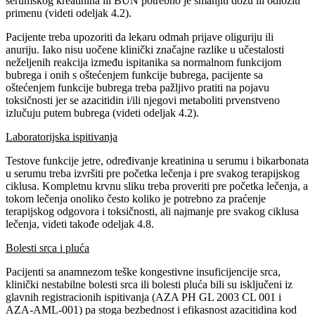
serumskog kreatinina ili BUN potrebno je smanjiti dozu ili odložiti
primenu (videti odeljak 4.2).
Pacijente treba upozoriti da lekaru odmah prijave oliguriju ili
anuriju. Iako nisu uočene klinički značajne razlike u učestalosti
neželjenih reakcija između ispitanika sa normalnom funkcijom
bubrega i onih s oštećenjem funkcije bubrega, pacijente sa
oštećenjem funkcije bubrega treba pažljivo pratiti na pojavu
toksičnosti jer se azacitidin i/ili njegovi metaboliti prvenstveno
izlučuju putem bubrega (videti odeljak 4.2).
Laboratorijska ispitivanja
Testove funkcije jetre, određivanje kreatinina u serumu i bikarbonata
u serumu treba izvršiti pre početka lečenja i pre svakog terapijskog
ciklusa. Kompletnu krvnu sliku treba proveriti pre početka lečenja, a
tokom lečenja onoliko često koliko je potrebno za praćenje
terapijskog odgovora i toksičnosti, ali najmanje pre svakog ciklusa
lečenja, videti takođe odeljak 4.8.
Bolesti srca i pluća
Pacijenti sa anamnezom teške kongestivne insuficijencije srca,
klinički nestabilne bolesti srca ili bolesti pluća bili su isključeni iz
glavnih registracionih ispitivanja (AZA PH GL 2003 CL 001 i
AZA-AML-001) pa stoga bezbednost i efikasnost azacitidina kod