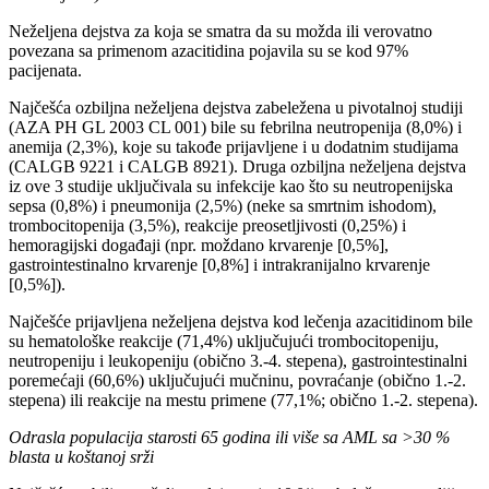
Neželjena dejstva za koja se smatra da su možda ili verovatno
povezana sa primenom azacitidina pojavila su se kod 97%
pacijenata.
Najčešća ozbiljna neželjena dejstva zabeležena u pivotalnoj studiji
(AZA PH GL 2003 CL 001) bile su febrilna neutropenija (8,0%) i
anemija (2,3%), koje su takođe prijavljene i u dodatnim studijama
(CALGB 9221 i CALGB 8921). Druga ozbiljna neželjena dejstva
iz ove 3 studije uključivala su infekcije kao što su neutropenijska
sepsa (0,8%) i pneumonija (2,5%) (neke sa smrtnim ishodom),
trombocitopenija (3,5%), reakcije preosetljivosti (0,25%) i
hemoragijski događaji (npr. moždano krvarenje [0,5%],
gastrointestinalno krvarenje [0,8%] i intrakranijalno krvarenje
[0,5%]).
Najčešće prijavljena neželjena dejstva kod lečenja azacitidinom bile
su hematološke reakcije (71,4%) uključujući trombocitopeniju,
neutropeniju i leukopeniju (obično 3.-4. stepena), gastrointestinalni
poremećaji (60,6%) uključujući mučninu, povraćanje (obično 1.-2.
stepena) ili reakcije na mestu primene (77,1%; obično 1.-2. stepena).
Odrasla populacija starosti 65 godina ili više sa AML sa >30 %
blasta u koštanoj srži