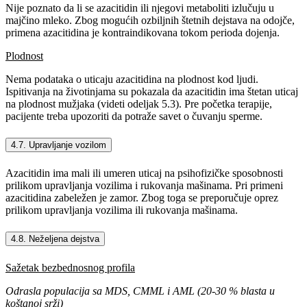
Nije poznato da li se azacitidin ili njegovi metaboliti izlučuju u
majčino mleko. Zbog mogućih ozbiljnih štetnih dejstava na odojče,
primena azacitidina je kontraindikovana tokom perioda dojenja.
Plodnost
Nema podataka o uticaju azacitidina na plodnost kod ljudi.
Ispitivanja na životinjama su pokazala da azacitidin ima štetan uticaj
na plodnost mužjaka (videti odeljak 5.3). Pre početka terapije,
pacijente treba upozoriti da potraže savet o čuvanju sperme.
4.7. Upravljanje vozilom
Azacitidin ima mali ili umeren uticaj na psihofizičke sposobnosti
prilikom upravljanja vozilima i rukovanja mašinama. Pri primeni
azacitidina zabeležen je zamor. Zbog toga se preporučuje oprez
prilikom upravljanja vozilima ili rukovanja mašinama.
4.8. Neželjena dejstva
Sažetak bezbednosnog profila
Odrasla populacija sa MDS, CMML i AML (20-30 % blasta u
koštanoj srži)