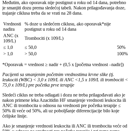
Međutim, ako oporavak nije postignut u roku od 14 dana, potrebno
je smanjiti dozu prema sledećoj tabeli. Nakon prilagođavanja doze,
trajanje ciklusa treba da se vrati na 28 dana.
Vrednosti
% doze u sledećem ciklusu, ako oporavak*nije
nadira
postignut u roku od 14 dana
ANC (x
Trombociti (x 109/L)
109/L)
≤ 1,0
≤ 50,0
50%
> 1,0
> 50,0
100%
*Oporavak = vrednost ≥ nadir + (0,5 x [početna vrednost –nadir])
Pacijenti sa smanjenim početnim vrednostima krvne slike (tj.
leukociti (WBC) < 3,0 x 109/L ili ANC <1,5 x 109/L ili trombociti <
75,0 x 109/L) pre početka prve terapije
Sledeći ciklus ne treba odlagati i dozu ne treba prilagođavati ako je
nakon primene leka Azacitidin HF smanjenje vrednosti leukocita ili
ANC ili trombocita u odnosu na vrednosti pre početka terapije ≤
50% ili veće od 50%, ali uz poboljšanje diferencijacije bilo koje
ćelijske linije.
Ako je smanjenje vrednosti leukocita ili ANC ili trombocita veće od