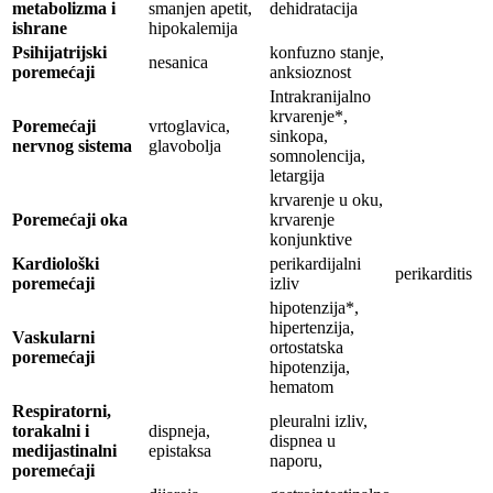
metabolizma i
smanjen apetit,
dehidratacija
ishrane
hipokalemija
Psihijatrijski
konfuzno stanje,
nesanica
poremećaji
anksioznost
Intrakranijalno
krvarenje*,
Poremećaji
vrtoglavica,
sinkopa,
nervnog sistema
glavobolja
somnolencija,
letargija
krvarenje u oku,
Poremećaji oka
krvarenje
konjunktive
Kardiološki
perikardijalni
perikarditis
poremećaji
izliv
hipotenzija*,
hipertenzija,
Vaskularni
ortostatska
poremećaji
hipotenzija,
hematom
Respiratorni,
pleuralni izliv,
torakalni i
dispneja,
dispnea u
medijastinalni
epistaksa
naporu,
poremećaji