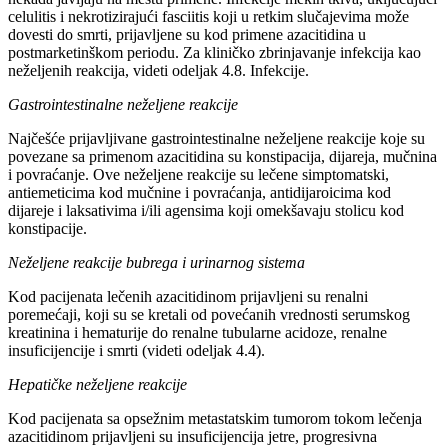
celulitis i nekrotizirajući fasciitis koji u retkim slučajevima može
dovesti do smrti, prijavljene su kod primene azacitidina u
postmarketinškom periodu. Za kliničko zbrinjavanje infekcija kao
neželjenih reakcija, videti odeljak 4.8. Infekcije.
Gastrointestinalne neželjene reakcije
Najčešće prijavljivane gastrointestinalne neželjene reakcije koje su
povezane sa primenom azacitidina su konstipacija, dijareja, mučnina
i povraćanje. Ove neželjene reakcije su lečene simptomatski,
antiemeticima kod mučnine i povraćanja, antidijaroicima kod
dijareje i laksativima i/ili agensima koji omekšavaju stolicu kod
konstipacije.
Neželjene reakcije bubrega i urinarnog sistema
Kod pacijenata lečenih azacitidinom prijavljeni su renalni
poremećaji, koji su se kretali od povećanih vrednosti serumskog
kreatinina i hematurije do renalne tubularne acidoze, renalne
insuficijencije i smrti (videti odeljak 4.4).
Hepatičke neželjene reakcije
Kod pacijenata sa opsežnim metastatskim tumorom tokom lečenja
azacitidinom prijavljeni su insuficijencija jetre, progresivna