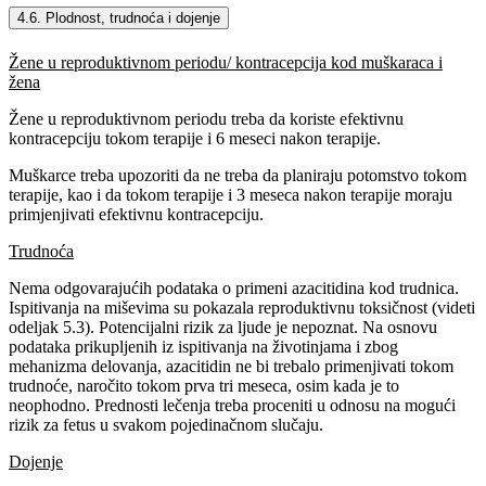
4.6. Plodnost, trudnoća i dojenje
Žene u reproduktivnom periodu/ kontracepcija kod muškaraca i
žena
Žene u reproduktivnom periodu treba da koriste efektivnu
kontracepciju tokom terapije i 6 meseci nakon terapije.
Muškarce treba upozoriti da ne treba da planiraju potomstvo tokom
terapije, kao i da tokom terapije i 3 meseca nakon terapije moraju
primjenjivati efektivnu kontracepciju.
Trudnoća
Nema odgovarajućih podataka o primeni azacitidina kod trudnica.
Ispitivanja na miševima su pokazala reproduktivnu toksičnost (videti
odeljak 5.3). Potencijalni rizik za ljude je nepoznat. Na osnovu
podataka prikupljenih iz ispitivanja na životinjama i zbog
mehanizma delovanja, azacitidin ne bi trebalo primenjivati tokom
trudnoće, naročito tokom prva tri meseca, osim kada je to
neophodno. Prednosti lečenja treba proceniti u odnosu na mogući
rizik za fetus u svakom pojedinačnom slučaju.
Dojenje