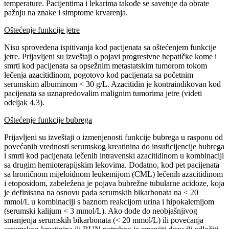
temperature. Pacijentima i lekarima takođe se savetuje da obrate
pažnju na znake i simptome krvarenja.
Oštećenje funkcije jetre
Nisu sprovedena ispitivanja kod pacijenata sa oštećenjem funkcije
jetre. Prijavljeni su izveštaji o pojavi progresivne hepatičke kome i
smrti kod pacijenata sa opsežnim metastatskim tumorom tokom
lečenja azacitidinom, pogotovo kod pacijenata sa početnim
serumskim albuminom < 30 g/L. Azacitidin je kontraindikovan kod
pacijenata sa uznapredovalim malignim tumorima jetre (videti
odeljak 4.3).
Oštećenje funkcije bubrega
Prijavljeni su izveštaji o izmenjenosti funkcije bubrega u rasponu od
povećanih vrednosti serumskog kreatinina do insuficijencije bubrega
i smrti kod pacijenata lečenih intravenski azacitidinom u kombinaciji
sa drugim hemioterapijskim lekovima. Dodatno, kod pet pacijenata
sa hroničnom mijeloidnom leukemijom (CML) lečenih azacitidinom
i etoposidom, zabeležena je pojava bubrežne tubularne acidoze, koja
je definisana na osnovu pada serumskih bikarbonata na < 20
mmol/L u kombinaciji s baznom reakcijom urina i hipokalemijom
(serumski kalijum < 3 mmol/L). Ako dođe do neobjašnjivog
smanjenja serumskih bikarbonata (< 20 mmol/L) ili povećanja