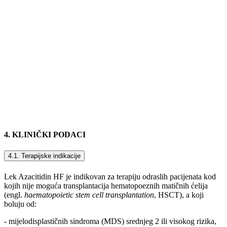
4. KLINIČKI PODACI
4.1. Terapijske indikacije
Lek Azacitidin HF je indikovan za terapiju odraslih pacijenata kod
kojih nije moguća transplantacija hematopoeznih matičnih ćelija
(engl.
haematopoietic stem cell transplantation
, HSCT), a koji
boluju od:
- mijelodisplastičnih sindroma (MDS) srednjeg 2 ili visokog rizika,