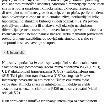
kao sindrom retinoične kiseline). Sindrom diferencijacije može imati
smrtni ishod, a simptomi i klinički nalazi uključuju respiratorni
distres, plućne infiltrate, groznicu, osip, edem pluća, periferni edem,
brzo povećanje telesne mase, pleuralne izlive, perikardijalni izliv,
hipotenziju i disfunkciju bubrega (videti odeljak 4.8). Pri prvom
pojavljivanju simptoma ili znakova koji ukazuju na sindrom
diferencijacije treba razmotriti intravensku terapiju velikim dozama
kortikosteroida i hemodinamski nadzor. Treba razmotriti privremeni
prekid primene azacitidina do povlačanja simptoma, a ako se
simptomi nastave, savetuje se oprez.
4.5. Interakcije
Na osnovu podataka
in vitro
ispitivanja, čini se da metabolizam
azacitidina nije posredovan izoenzimima citohroma P450 (CYPs),
UDP-glukuronozil transferazama (UGTs), sulfotransferazama
(SULTs) i glutation transferazama (GSTs); stoga su
in vivo
interakcije povezane sa tim metabolišućim enzimima malo
verovatne. Klinički značajni inhibitorni ili induktivni efekti
azacitidina na enzime citohroma P450 malo su verovatni (videti
odeljak 5.2).
Nisu sprovedena klinička ispitivanja interakcija sa azacitidinom.