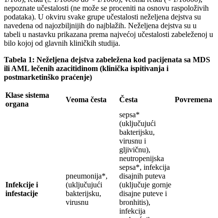
nepoznate učestalosti (ne može se proceniti na osnovu raspoloživih
podataka). U okviru svake grupe učestalosti neželjena dejstva su
navedena od najozbiljnijih do najblažih. Neželjena dejstva su u
tabeli u nastavku prikazana prema najvećoj učestalosti zabeleženoj u
bilo kojoj od glavnih kliničkih studija.
Tabela 1: Neželjena dejstva zabeležena kod pacijenata sa MDS
ili AML lečenih azacitidinom (klinička ispitivanja i
postmarketinško praćenje)
Klase sistema
Veoma česta
Česta
Povremena
organa
sepsa*
(uključujući
bakterijsku,
virusnu i
gljivičnu),
neutropenijska
sepsa*, infekcija
pneumonija*,
disajnih puteva
Infekcije i
(uključujući
(uključuje gornje
infestacije
bakterijsku,
disajne puteve i
virusnu
bronhitis),
infekcija