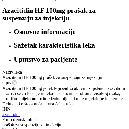
Azacitidin HF 100mg prašak za
suspenziju za injekciju
Osnovne informacije
Sažetak karakteristika leka
Uputstvo za pacijente
Naziv leka
Azacitidin HF 100mg prašak za suspenziju za injekciju
Opis
Azacitidin HF 100mg je lek koji sadrži aktivnu supstancu azacitidin
i koristi se za lečenje mijelodisplastičnih sindroma visokog rizika,
hronične mijelomonocitne leukemije i akutne mijeloidne leukemije.
Deluje tako što sprečava rast ćelija raka.
INN
azacitidin
Farmaceutski oblik
prašak za suspenziju za injekciju