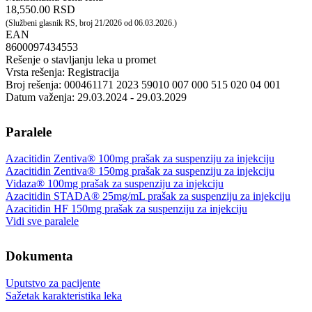
18,550.00 RSD
(Službeni glasnik RS, broj 21/2026 od 06.03.2026.)
EAN
8600097434553
Rešenje o stavljanju leka u promet
Vrsta rešenja: Registracija
Broj rešenja: 000461171 2023 59010 007 000 515 020 04 001
Datum važenja: 29.03.2024 - 29.03.2029
Paralele
Azacitidin Zentiva® 100mg prašak za suspenziju za injekciju
Azacitidin Zentiva® 150mg prašak za suspenziju za injekciju
Vidaza® 100mg prašak za suspenziju za injekciju
Azacitidin STADA® 25mg/mL prašak za suspenziju za injekciju
Azacitidin HF 150mg prašak za suspenziju za injekciju
Vidi sve paralele
Dokumenta
Uputstvo za pacijente
Sažetak karakteristika leka