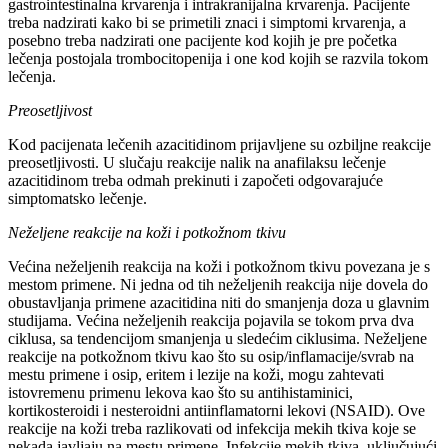
gastrointestinalna krvarenja i intrakranijalna krvarenja. Pacijente
treba nadzirati kako bi se primetili znaci i simptomi krvarenja, a
posebno treba nadzirati one pacijente kod kojih je pre početka
lečenja postojala trombocitopenija i one kod kojih se razvila tokom
lečenja.
Preosetljivost
Kod pacijenata lečenih azacitidinom prijavljene su ozbiljne reakcije
preosetljivosti. U slučaju reakcije nalik na anafilaksu lečenje
azacitidinom treba odmah prekinuti i započeti odgovarajuće
simptomatsko lečenje.
Neželjene reakcije na koži i potkožnom tkivu
Većina neželjenih reakcija na koži i potkožnom tkivu povezana je s
mestom primene. Ni jedna od tih neželjenih reakcija nije dovela do
obustavljanja primene azacitidina niti do smanjenja doza u glavnim
studijama. Većina neželjenih reakcija pojavila se tokom prva dva
ciklusa, sa tendencijom smanjenja u sledećim ciklusima. Neželjene
reakcije na potkožnom tkivu kao što su osip/inflamacije/svrab na
mestu primene i osip, eritem i lezije na koži, mogu zahtevati
istovremenu primenu lekova kao što su antihistaminici,
kortikosteroidi i nesteroidni antiinflamatorni lekovi (NSAID). Ove
reakcije na koži treba razlikovati od infekcija mekih tkiva koje se
nekada javljaju na mestu primene. Infekcije mekih tkiva, uključujući