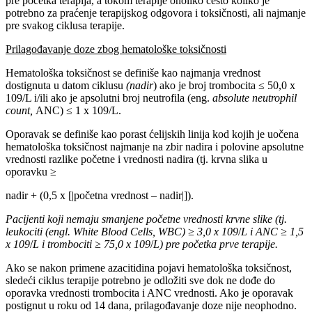
pre početka terapija, a tokom terapije onoliko često koliko je
potrebno za praćenje terapijskog odgovora i toksičnosti, ali najmanje
pre svakog ciklusa terapije.
Prilagođavanje doze zbog hematološke toksičnosti
Hematološka toksičnost se definiše kao najmanja vrednost
dostignuta u datom ciklusu
(nadir
) ako je broj trombocita ≤ 50,0 x
109/L i/ili ako je apsolutni broj neutrofila (eng.
absolute neutrophil
count,
ANC) ≤ 1 x 109/L.
Oporavak se definiše kao porast ćelijskih linija kod kojih je uočena
hematološka toksičnost najmanje na zbir nadira i polovine apsolutne
vrednosti razlike početne i vrednosti nadira (tj. krvna slika u
oporavku ≥
nadir + (0,5 x [|početna vrednost – nadir|]).
Pacijenti koji nemaju smanjene početne vrednosti krvne slike (tj.
leukociti (engl. White Blood Cells, WBC) ≥ 3,0 x 109
/
L i ANC ≥ 1,5
x 109
/
L i trombociti ≥ 75,0 x 109
/
L) pre početka prve terapije.
Ako se nakon primene azacitidina pojavi hematološka toksičnost,
sledeći ciklus terapije potrebno je odložiti sve dok ne dođe do
oporavka vrednosti trombocita i ANC vrednosti. Ako je oporavak
postignut u roku od 14 dana, prilagođavanje doze nije neophodno.