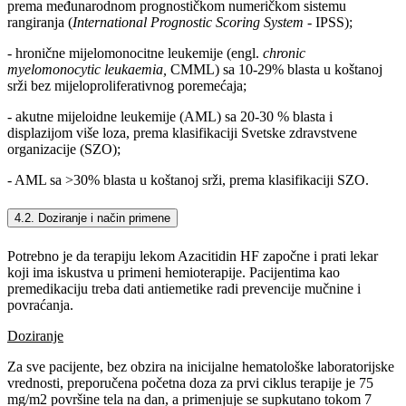
prema međunarodnom prognostičkom numeričkom sistemu
rangiranja (
International Prognostic Scoring System
- IPSS);
- hronične mijelomonocitne leukemije (engl.
chronic
myelomonocytic leukaemia,
CMML) sa 10-29% blasta u koštanoj
srži bez mijeloproliferativnog poremećaja;
- akutne mijeloidne leukemije (AML) sa 20-30 % blasta i
displazijom više loza, prema klasifikaciji Svetske zdravstvene
organizacije (SZO);
- AML sa >30% blasta u koštanoj srži, prema klasifikaciji SZO.
4.2. Doziranje i način primene
Potrebno je da terapiju lekom Azacitidin HF započne i prati lekar
koji ima iskustva u primeni hemioterapije. Pacijentima kao
premedikaciju treba dati antiemetike radi prevencije mučnine i
povraćanja.
Doziranje
Za sve pacijente, bez obzira na inicijalne hematološke laboratorijske
vrednosti, preporučena početna doza za prvi ciklus terapije je 75
mg/m2 površine tela na dan, a primenjuje se supkutano tokom 7