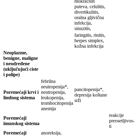
mokraćnih
puteva, celulitis,
divertikulitis,
oralna gljivična
infekcija,
sinuzitis,
faringitis, rinitis,
herpes simplex,
kožna infekcija
Neoplazme,
benigne, maligne
i neodređene
(uključujući ciste
i polipe)
febrilna
neutropenija*,
pancitopenija*,
Poremećaji krvi i
neutropenija,
depresija koštane
limfnog sistema
leukopenija,
srži
trombocitopenija
anemija
reakcije
Poremećaji
preosetljivos-
imunskog sistema
ti
Poremećaji
anoreksija,