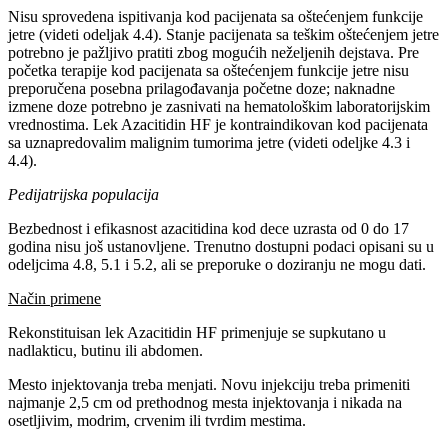
Nisu sprovedena ispitivanja kod pacijenata sa oštećenjem funkcije
jetre (videti odeljak 4.4). Stanje pacijenata sa teškim oštećenjem jetre
potrebno je pažljivo pratiti zbog mogućih neželjenih dejstava. Pre
početka terapije kod pacijenata sa oštećenjem funkcije jetre nisu
preporučena posebna prilagođavanja početne doze; naknadne
izmene doze potrebno je zasnivati na hematološkim laboratorijskim
vrednostima. Lek Azacitidin HF je kontraindikovan kod pacijenata
sa uznapredovalim malignim tumorima jetre (videti odeljke 4.3 i
4.4).
Pedijatrijska populacija
Bezbednost i efikasnost azacitidina kod dece uzrasta od 0 do 17
godina nisu još ustanovljene. Trenutno dostupni podaci opisani su u
odeljcima 4.8, 5.1 i 5.2, ali se preporuke o doziranju ne mogu dati.
Način primene
Rekonstituisan lek Azacitidin HF primenjuje se supkutano u
nadlakticu, butinu ili abdomen.
Mesto injektovanja treba menjati. Novu injekciju treba primeniti
najmanje 2,5 cm od prethodnog mesta injektovanja i nikada na
osetljivim, modrim, crvenim ili tvrdim mestima.