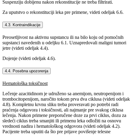
Suspenziju dobijenu nakon rekonstitucije ne treba filtrirati.
Za uputstvo o rekonstituciji leka pre primene, videti odeljak 6.6.
4.3. Kontraindikacije
Preosetljivost na aktivnu supstancu ili na bilo koju od pomoćnih
supstanci navedenih u odeljku 6.1. Uznapredovali maligni tumori
jetre (videti odeljak 4.4).
Dojenje (videti odeljak 4.6).
4.4. Posebna upozorenja
Hematološka toksičnost
Lečenje azacitidinom je udruženo sa anemijom, neutropenijom i
trombocitopenijom, naročito tokom prva dva ciklusa (videti odeljak
4.8). Kompletnu krvnu sliku treba proveravati po potrebi radi
praćenja odgovora i toksičnosti, ali najmanje pre svakog ciklusa
lečenja. Nakon primene preporučene doze za prvi ciklus, dozu za
sledeći ciklus treba smanjiti ili primenu leka odložiti na osnovu
vrednosti nadira i hematološkog odgovora (videti odeljak 4.2).
Pacijente treba uputiti da što pre prijave povišenje telesne