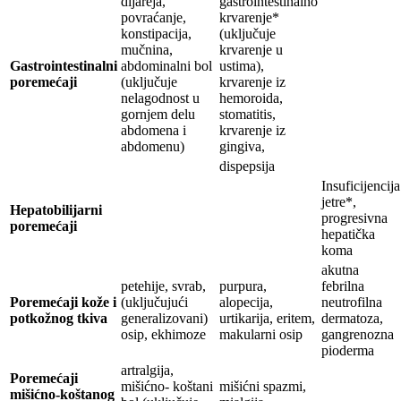
dijareja,
gastrointestinalno
povraćanje,
krvarenje*
konstipacija,
(uključuje
mučnina,
krvarenje u
Gastrointestinalni
abdominalni bol
ustima),
poremećaji
(uključuje
krvarenje iz
nelagodnost u
hemoroida,
gornjem delu
stomatitis,
abdomena i
krvarenje iz
abdomenu)
gingiva,
dispepsija
Insuficijencija
jetre*,
Hepatobilijarni
progresivna
poremećaji
hepatička
koma
akutna
petehije, svrab,
purpura,
febrilna
Poremećaji kože i
(uključujući
alopecija,
neutrofilna
potkožnog tkiva
generalizovani)
urtikarija, eritem,
dermatoza,
osip, ekhimoze
makularni osip
gangrenozna
pioderma
artralgija,
Poremećaji
mišićno- koštani
mišićni spazmi,
mišićno-koštanog