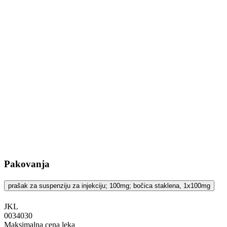
Pakovanja
prašak za suspenziju za injekciju; 100mg; bočica staklena, 1x100mg
JKL
‍0034030
Maksimalna cena leka