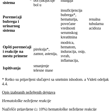
bol (uključuje
mialgija
sistema
bol u
insuficijencija
bubrega*,
Poremećaji
hematurija,
renalna
bubrega i
povećane
tubularna
urinarnog
vrednosti
acidoza
sistema
serumskog
kreatitnina
modrica,
Opšti poremećaji
hematom,
pireksija*,
i reakcije na
induracija, osip,
zamor, astenija,
mestu primene
svrab,
inflamacija,
smanjenje
Ispitivanja
telesne mase
* Retko su prijavljeni slučajevi sa smrtnim ishodom. a Videti odeljak
4.4.
Opis izabranih neželjenih dejstava
Hematološke neželjene reakcije
Najčešće prijavljene (≥ 10%) hematološke neželjene reakcije