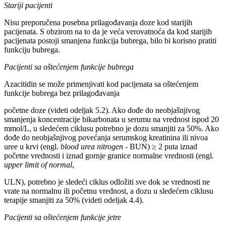
Stariji pacijenti
Nisu preporučena posebna prilagođavanja doze kod starijih
pacijenata. S obzirom na to da je veća verovatnoća da kod starijih
pacijenata postoji smanjena funkcija bubrega, bilo bi korisno pratiti
funkciju bubrega.
Pacijenti sa oštećenjem funkcije bubrega
Azacitidin se može primenjivati kod pacijenata sa oštećenjem
funkcije bubrega bez prilagođavanja
početne doze (videti odeljak 5.2). Ako dođe do neobjašnjivog
smanjenja koncentracije bikarbonata u serumu na vrednost ispod 20
mmol/L, u sledećem ciklusu potrebno je dozu smanjiti za 50%. Ako
dođe do neobjašnjivog povećanja serumskog kreatinina ili nivoa
uree u krvi (engl.
blood urea nitrogen
- BUN) ≥ 2 puta iznad
početne vrednosti i iznad gornje granice normalne vrednosti (engl
.
upper limit of normal
,
ULN), potrebno je sledeći ciklus odložiti sve dok se vrednosti ne
vrate na normalnu ili početnu vrednost, a dozu u sledećem ciklusu
terapije smanjiti za 50% (videti odeljak 4.4).
Pacijenti sa oštećenjem funkcije jetre