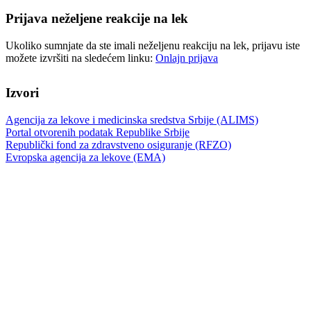
Prijava neželjene reakcije na lek
Ukoliko sumnjate da ste imali neželjenu reakciju na lek, prijavu iste
možete izvršiti na sledećem linku:
Onlajn prijava
Izvori
Agencija za lekove i medicinska sredstva Srbije (ALIMS)
Portal otvorenih podatak Republike Srbije
Republički fond za zdravstveno osiguranje (RFZO)
Evropska agencija za lekove (EMA)