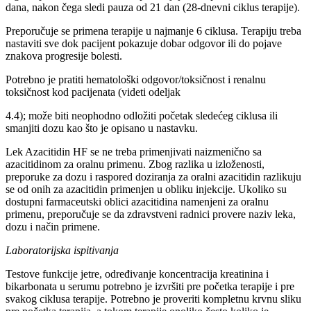
dana, nakon čega sledi pauza od 21 dan (28-dnevni ciklus terapije).
Preporučuje se primena terapije u najmanje 6 ciklusa. Terapiju treba
nastaviti sve dok pacijent pokazuje dobar odgovor ili do pojave
znakova progresije bolesti.
Potrebno je pratiti hematološki odgovor/toksičnost i renalnu
toksičnost kod pacijenata (videti odeljak
4.4); može biti neophodno odložiti početak sledećeg ciklusa ili
smanjiti dozu kao što je opisano u nastavku.
Lek Azacitidin HF se ne treba primenjivati naizmenično sa
azacitidinom za oralnu primenu. Zbog razlika u izloženosti,
preporuke za dozu i raspored doziranja za oralni azacitidin razlikuju
se od onih za azacitidin primenjen u obliku injekcije. Ukoliko su
dostupni farmaceutski oblici azacitidina namenjeni za oralnu
primenu, preporučuje se da zdravstveni radnici provere naziv leka,
dozu i način primene.
Laboratorijska ispitivanja
Testove funkcije jetre, određivanje koncentracija kreatinina i
bikarbonata u serumu potrebno je izvršiti pre početka terapije i pre
svakog ciklusa terapije. Potrebno je proveriti kompletnu krvnu sliku