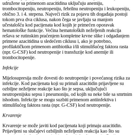
udružene sa primenom azacitidina uključuju anemiju,
trombocitopeniju, neutropeniju, febrilnu neutropeniju i leukopeniju,
obično 3. i 4. stepena. Najveći rizik za pojavu tih događaja postoji
tokom prva dva ciklusa, nakon čega se javljaju sa manjom
učestalošću kod pacijenata kod kojih je primećen oporavak
hematološke funkcije. Većina hematoloških neželjenih reakcija
rešava se rutinskim praćenjem kompletne krvne slike i odgađanjem
primene azacitidina u sledećem ciklusu i, ako je potrebno,
profilaktičkom primenom antibiotika i/ili stimulišućeg faktora rasta
(npr. G-CSF) kod neutropenije i transfuzije kod anemije ili
trombocitopenije.
Infekcije
Mijelosupresija može dovesti do neutropenije i povećanog rizika za
infekcije. Kod pacijenata koji su primali azacitidin prijavljene su
ozbiljne neželjene reakcije kao što je sepsa, uključujući
neutropenijsku sepsu i pneumoniju, od kojih su neke bile sa smrtnim
ishodom. Infekcije se mogu suzbiti primenom antiinfektiva i
stimulišućeg faktora rasta (npr. G-CSF) kod neutropenije.
Krvarenje
Krvarenje se može javiti kod pacijenata koji primaju azacitidin.
Prijavljeni su slučajevi ozbiljnih neželjenih reakcija kao što su