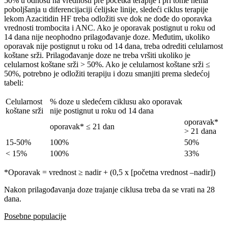
50% u odnosu na vrednosti pre početka terapije i pri tome nema
poboljšanja u diferencijaciji ćelijske linije, sledeći ciklus terapije
lekom Azacitidin HF treba odložiti sve dok ne dođe do oporavka
vrednosti trombocita i ANC. Ako je oporavak postignut u roku od
14 dana nije neophodno prilagođavanje doze. Međutim, ukoliko
oporavak nije postignut u roku od 14 dana, treba odrediti celularnost
koštane srži. Prilagođavanje doze ne treba vršiti ukoliko je
celularnost koštane srži > 50%. Ako je celularnost koštane srži ≤
50%, potrebno je odložiti terapiju i dozu smanjiti prema sledećoj
tabeli:
Celularnost
% doze u sledećem ciklusu ako oporavak
koštane srži
nije postignut u roku od 14 dana
oporavak*
oporavak* ≤ 21 dan
> 21 dana
15-50%
100%
50%
< 15%
100%
33%
*Oporavak = vrednost ≥ nadir + (0,5 x [početna vrednost –nadir])
Nakon prilagođavanja doze trajanje ciklusa treba da se vrati na 28
dana.
Posebne populacije