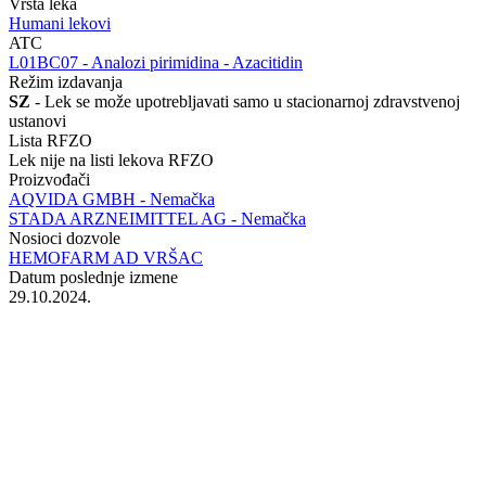
Vrsta leka
Humani lekovi
ATC
‍L01BC07 - Analozi pirimidina - Azacitidin
Režim izdavanja
SZ
- Lek se može upotrebljavati samo u stacionarnoj zdravstvenoj
ustanovi
Lista RFZO
Lek nije na listi lekova RFZO
Proizvođači
AQVIDA GMBH - Nemačka
STADA ARZNEIMITTEL AG - Nemačka
Nosioci dozvole
HEMOFARM AD VRŠAC
Datum poslednje izmene
29.10.2024.