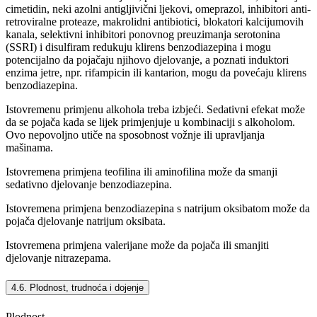
cimetidin, neki azolni antigljivični ljekovi, omeprazol, inhibitori anti-
retroviralne proteaze, makrolidni antibiotici, blokatori kalcijumovih
kanala, selektivni inhibitori ponovnog preuzimanja serotonina
(SSRI) i disulfiram redukuju klirens benzodiazepina i mogu
potencijalno da pojačaju njihovo djelovanje, a poznati induktori
enzima jetre, npr. rifampicin ili kantarion, mogu da povećaju klirens
benzodiazepina.
Istovremenu primjenu alkohola treba izbjeći. Sedativni efekat može
da se pojača kada se lijek primjenjuje u kombinaciji s alkoholom.
Ovo nepovoljno utiče na sposobnost vožnje ili upravljanja
mašinama.
Istovremena primjena teofilina ili aminofilina može da smanji
sedativno djelovanje benzodiazepina.
Istovremena primjena benzodiazepina s natrijum oksibatom može da
pojača djelovanje natrijum oksibata.
Istovremena primjena valerijane može da pojača ili smanjiti
djelovanje nitrazepama.
4.6. Plodnost, trudnoća i dojenje
Plodnost