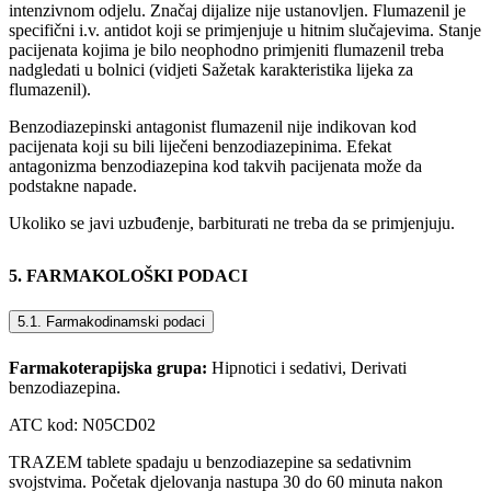
intenzivnom odjelu. Značaj dijalize nije ustanovljen. Flumazenil je
specifični i.v. antidot koji se primjenjuje u hitnim slučajevima. Stanje
pacijenata kojima je bilo neophodno primjeniti flumazenil treba
nadgledati u bolnici (vidjeti Sažetak karakteristika lijeka za
flumazenil).
Benzodiazepinski antagonist flumazenil nije indikovan kod
pacijenata koji su bili liječeni benzodiazepinima. Efekat
antagonizma benzodiazepina kod takvih pacijenata može da
podstakne napade.
Ukoliko se javi uzbuđenje, barbiturati ne treba da se primjenjuju.
5. FARMAKOLOŠKI PODACI
5.1. Farmakodinamski podaci
Farmakoterapijska grupa:
Hipnotici i sedativi, Derivati
benzodiazepina.
ATC kod: N05CD02
TRAZEM tablete spadaju u benzodiazepine sa sedativnim
svojstvima. Početak djelovanja nastupa 30 do 60 minuta nakon