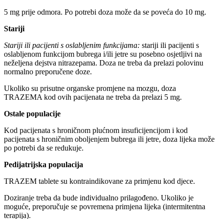
5 mg prije odmora. Po potrebi doza može da se poveća do 10 mg.
Stariji
Stariji ili pacijenti s oslabljenim funkcijama:
stariji ili pacijenti s
oslabljenom funkcijom bubrega i/ili jetre su posebno osjetljivi na
neželjena dejstva nitrazepama. Doza ne treba da prelazi polovinu
normalno preporučene doze.
Ukoliko su prisutne organske promjene na mozgu, doza
TRAZEMA kod ovih pacijenata ne treba da prelazi 5 mg.
Ostale populacije
Kod pacijenata s hroničnom plućnom insuficijencijom i kod
pacijenata s hroničnim oboljenjem bubrega ili jetre, doza lijeka može
po potrebi da se redukuje.
Pedijatrijska populacija
TRAZEM tablete su kontraindikovane za primjenu kod djece.
Doziranje treba da bude individualno prilagođeno. Ukoliko je
moguće, preporučuje se povremena primjena lijeka (intermitentna
terapija).