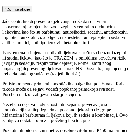
4.5. Interakcije
Jače centralno depresivno djelovanje može da se javi pri
istovremenoj primjeni benzodiazepina s centralno djelujućim
ljekovima kao što su barbiturati, antipsihotici, sedativi, antidepresivi,
hipnotici, anksiolitici, analgetici i anestetici, antiepileptici i sedativni
antihistaminici, antihipertenzivi i beta blokatori.
Istovremena primjena sedativnih ljekova kao što su benzodiazepini
ili srodni ljekovi, kao što je TRAZEM, s opioidima povećava rizik
javljanja sedacije, respiratorne depresije, kome i smrti zbog
pojačanog depresivnog djelovanja na CNS. Doza i trajanje liječenja
treba da bude ograničeno (vidjeti dio 4.4.).
Pri istovremenoj primjeni narkotičkih analgetika, pojačana euforija
takođe može da se javi vodeći pojačanoj psihičkoj zavisnosti.
Poseban nadzor zahtjevaju stariji pacijenti.
Neželjena dejstva i toksičnost nitrazepama povećavaju se u
kombinaciji s antiepilepticima, posebno ljekovima iz grupe
hidantoina i barbiturata ili ljekova koji ih sadrže u kombinaciji. Ovo
zahtijeva dodatan oprez u početnoj fazi terapije.
Poznati inhibitori enzima jetre, posebno citohroma P450, na primjer