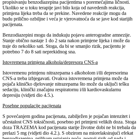
propisivanju benzodiazepina pacijentima s poremećajima ličnosti.
Ukoliko se u toku terapije javi bilo koja od navedenih reakcija,
primjena lijeka treba da se prekine. Navedene reakcije mogu da
budu prilično ozbiljne i veća je vjerovatnoća da se jave kod starijih
pacijenata.
Benzodiazepini mogu da indukuju pojavu anterogradne amnezije.
Stanje obično nastaje 1 do 2 sata nakon primjene lijeka i može da
traje do nekoliko sati. Stoga, da bi se smanjio rizik, pacijentu je
potrebno 7 do 8 sati neprekidnog sna.
Istovremena primjena alkohola/depresora CNS-a
Istovremenu primjenu nitrazepama s alkoholom i/ili depresorima
CNS-a treba izbjegavati. Ovakva istovremena primjena može da
pojača kliničko djelovanje nitrazepama što može da uključi tešku
sedaciju, klinički značajnu respiratornu i/ili kardiovaskularnu
depresiju (vidjeti dio 4.5.).
Posebne populacije pacijenata
S povećanjem godina pacijenata, zabilježen je pojačan intenzitet i
učestalost CNS toksičnosti, posebno pri primjeni velikih doza. Stoga
doza TRAZEMA kod pacijenata starije životne dobi ne bi trebala da
prelazi 5 mg (vidjeti dio 4.2.). S obzirom na miorelaksirajući efekat
benzodiazepina, prilikom ustajanja noću, postoji rizik od pada i