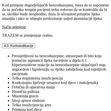
Kod primjene dugodjelujućih benzodiazepina, mora da se napomene
da na početku terapije pacijenti treba redovno da se kontrolišu da bi
se, ukoliko bude neophodno, doza ili učestalost primjene lijeka
smanjila i tako se izbjeglo predoziranje usljed akumulacije lijeka.
Način primjene
TRAZEM se primjenjuje oralno.
4.3. Kontraindikacije
Preosjetljivost na benzodiazepine, nitrazepam ili bilo koju
pomoćnu supstancu lijeka navedene u dijelu 6.1.
Hipersenzitivne reakcije na benzodiazepine uključujući osip,
angioedem i hipotenziju su rijetko zabilježene kod osjetljivih
pacijenata.
Teška respiratorna insuficijencija
Kratkotrajno liječenje nesanice kod djece i maloljetnika
Fobična ili opsesivna stanja
Hronična psihoza
Miastenija gravis
Sleep apnea
sindrom
Teška insuficijencija jetre
Primjena kod djece