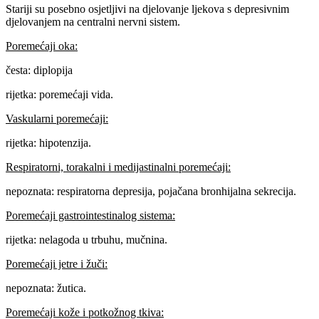
Stariji su posebno osjetljivi na djelovanje ljekova s depresivnim
djelovanjem na centralni nervni sistem.
Poremećaji oka:
česta: diplopija
rijetka: poremećaji vida.
Vaskularni poremećaji:
rijetka: hipotenzija.
Respiratorni, torakalni i medijastinalni poremećaji:
nepoznata: respiratorna depresija, pojačana bronhijalna sekrecija.
Poremećaji gastrointestinalog sistema:
rijetka: nelagoda u trbuhu, mučnina.
Poremećaji jetre i žuči:
nepoznata: žutica.
Poremećaji kože i potkožnog tkiva: