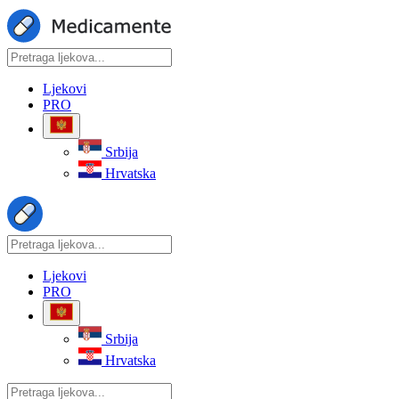
Ljekovi
PRO
Srbija
Hrvatska
Ljekovi
PRO
Srbija
Hrvatska