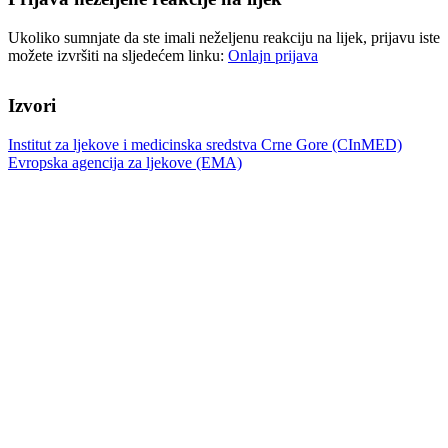
Ukoliko sumnjate da ste imali neželjenu reakciju na lijek, prijavu iste
možete izvršiti na sljedećem linku:
Onlajn prijava
Izvori
Institut za ljekove i medicinska sredstva Crne Gore (CInMED)
Evropska agencija za ljekove (EMA)