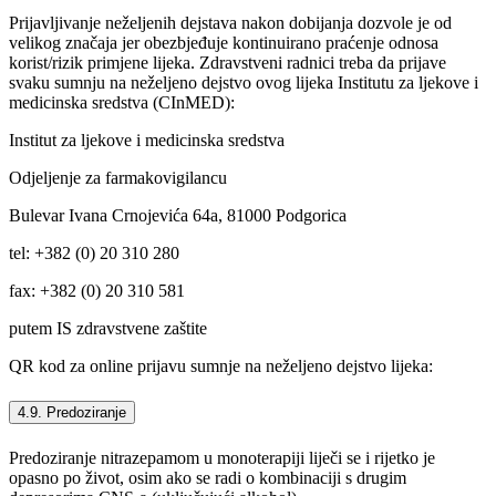
Prijavljivanje neželjenih dejstava nakon dobijanja dozvole je od
velikog značaja jer obezbjeđuje kontinuirano praćenje odnosa
korist/rizik primjene lijeka. Zdravstveni radnici treba da prijave
svaku sumnju na neželjeno dejstvo ovog lijeka Institutu za ljekove i
medicinska sredstva (CInMED):
Institut za ljekove i medicinska sredstva
Odjeljenje za farmakovigilancu
Bulevar Ivana Crnojevića 64a, 81000 Podgorica
tel: +382 (0) 20 310 280
fax: +382 (0) 20 310 581
putem IS zdravstvene zaštite
QR kod za online prijavu sumnje na neželjeno dejstvo lijeka:
4.9. Predoziranje
Predoziranje nitrazepamom u monoterapiji liječi se i rijetko je
opasno po život, osim ako se radi o kombinaciji s drugim