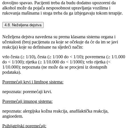
dovoljno spavao. Pacijenti treba da budu dodatno upozoreni da
alkohol može da pojača nesposobnost upravljanja vozilima i
rukovanja mašinama i stoga treba da ga izbjegavaju tokom terapije.
4.8. Neželjena dejstva
Neželjena dejstva navedena su prema klasama sistema organa i
učestalosti (broj pacijenata za koje se očekuje da će da im se javi
reakcija) koje su definisane na sljedeći način:
vrlo česta (≥ 1/10), česta (≥ 1/100 do < 1/10); povremena
(≥ 1/1.000
do < 1/100); rijetka
(≥ 1/10.000 do < 1/1000); vrlo rijetka
(<
1/10.000); nepoznata (ne može da se procjeni iz dostupnih
podataka).
Poremećaji krvi i limfnog sistema:
nepoznata: poremećaji krvi.
Poremećaji imunog sistema:
nepoznata: alergijska kožna reakcija, anafilaktička reakcija,
angioedem.
Psihijatrijski poremećaji: