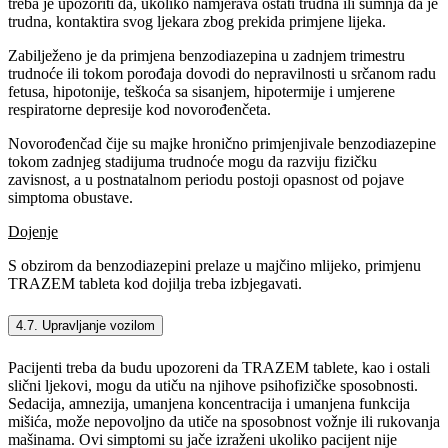
treba je upozoriti da, ukoliko namjerava ostati trudna ili sumnja da je
trudna, kontaktira svog ljekara zbog prekida primjene lijeka.
Zabilježeno je da primjena benzodiazepina u zadnjem trimestru
trudnoće ili tokom porođaja dovodi do nepravilnosti u srčanom radu
fetusa, hipotonije, teškoća sa sisanjem, hipotermije i umjerene
respiratorne depresije kod novorođenčeta.
Novorođenčad čije su majke hronično primjenjivale benzodiazepine
tokom zadnjeg stadijuma trudnoće mogu da razviju fizičku
zavisnost, a u postnatalnom periodu postoji opasnost od pojave
simptoma obustave.
Dojenje
S obzirom da benzodiazepini prelaze u majčino mlijeko, primjenu
TRAZEM tableta kod dojilja treba izbjegavati.
4.7. Upravljanje vozilom
Pacijenti treba da budu upozoreni da TRAZEM tablete, kao i ostali
slični ljekovi, mogu da utiču na njihove psihofizičke sposobnosti.
Sedacija, amnezija, umanjena koncentracija i umanjena funkcija
mišića, može nepovoljno da utiče na sposobnost vožnje ili rukovanja
mašinama. Ovi simptomi su jače izraženi ukoliko pacijent nije