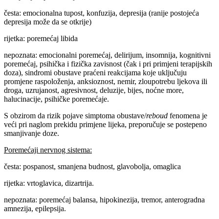
česta: emocionalna tupost, konfuzija, depresija (ranije postojeća
depresija može da se otkrije)
rijetka: poremećaj libida
nepoznata: emocionalni poremećaj, delirijum, insomnija, kognitivni
poremećaj, psihička i fizička zavisnost (čak i pri primjeni terapijskih
doza), sindromi obustave praćeni reakcijama koje uključuju
promjene raspoloženja, anksioznost, nemir, zloupotrebu ljekova ili
droga, uzrujanost, agresivnost, deluzije, bijes, noćne more,
halucinacije, psihičke poremećaje.
S obzirom da rizik pojave simptoma obustave/
reboud
fenomena je
veći pri naglom prekidu primjene lijeka, preporučuje se postepeno
smanjivanje doze.
Poremećaji nervnog sistema:
česta: pospanost, smanjena budnost, glavobolja, omaglica
rijetka: vrtoglavica, dizartrija.
nepoznata: poremećaj balansa, hipokinezija, tremor, anterogradna
amnezija, epilepsija.