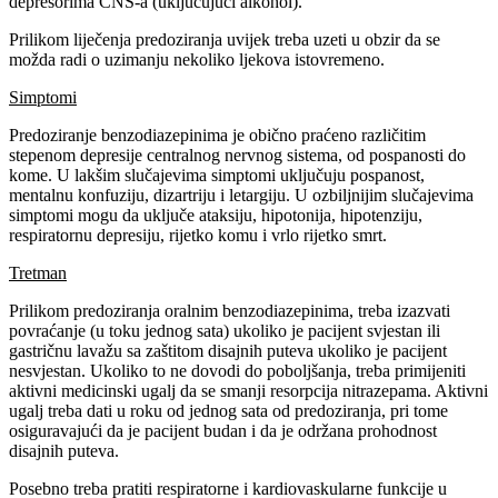
depresorima CNS-a (uključujući alkohol).
Prilikom liječenja predoziranja uvijek treba uzeti u obzir da se
možda radi o uzimanju nekoliko ljekova istovremeno.
Simptomi
Predoziranje benzodiazepinima je obično praćeno različitim
stepenom depresije centralnog nervnog sistema, od pospanosti do
kome. U lakšim slučajevima simptomi uključuju pospanost,
mentalnu konfuziju, dizartriju i letargiju. U ozbiljnijim slučajevima
simptomi mogu da uključe ataksiju, hipotonija, hipotenziju,
respiratornu depresiju, rijetko komu i vrlo rijetko smrt.
Tretman
Prilikom predoziranja oralnim benzodiazepinima, treba izazvati
povraćanje (u toku jednog sata) ukoliko je pacijent svjestan ili
gastričnu lavažu sa zaštitom disajnih puteva ukoliko je pacijent
nesvjestan. Ukoliko to ne dovodi do poboljšanja, treba primijeniti
aktivni medicinski ugalj da se smanji resorpcija nitrazepama. Aktivni
ugalj treba dati u roku od jednog sata od predoziranja, pri tome
osiguravajući da je pacijent budan i da je održana prohodnost
disajnih puteva.
Posebno treba pratiti respiratorne i kardiovaskularne funkcije u