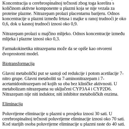
Koncentracija u cerebrospinalnoj tečnosti zbog toga korelira s
količinom aktivne komponente u plazmi koja se nije vezala za
proteine plazme. Nitrazepam prolazi placentarnu barijeru. Odnos
koncentracije u plazmi između fetusa i majke u ranoj trudnoći je oko
0,6, dok u kasnoj trudnoći iznosi oko 0,9.
Nitrazepam prolazi u majčino mlijeko. Odnos koncentracije između
mlijeka i plazme iznosi oko 0,3.
Farmakokinetika nitrazepama može da se opiše kao otvoreni
dvoprostorni model.
Biotransformacija
Glavni metabolički put se sastoji od redukcije i potom acetilacije 7-
nitro grupe. Glavni metaboliti su 7-aminonitrazepam i 7-
acetamidonitrazepam od kojih su oba bez kliničke aktivnosti. U
metabolizam nitrazepama su uključeni CYP3A4 i CYP2D6.
Nitrazepam nije niti induktor, niti inhibitor metaboličkih enzima.
Eliminacija
Poluvrijeme eliminacije u plazmi u prosjeku iznosi 30 sati. U
cerebrospinalnoj tečnosti poluvrijeme eliminacije iznosi oko 70 sati.
Kod starijih osoba poluvrijeme eliminacije u plazmi raste do 40 sati.