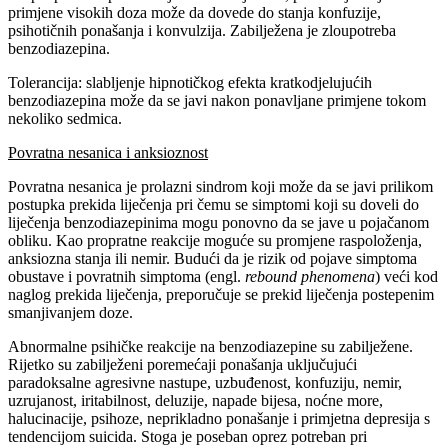
primjene visokih doza može da dovede do stanja konfuzije,
psihotičnih ponašanja i konvulzija. Zabilježena je zloupotreba
benzodiazepina.
Tolerancija: slabljenje hipnotičkog efekta kratkodjelujućih
benzodiazepina može da se javi nakon ponavljane primjene tokom
nekoliko sedmica.
Povratna nesanica i anksioznost
Povratna nesanica je prolazni sindrom koji može da se javi prilikom
postupka prekida liječenja pri čemu se simptomi koji su doveli do
liječenja benzodiazepinima mogu ponovno da se jave u pojačanom
obliku. Kao propratne reakcije moguće su promjene raspoloženja,
anksiozna stanja ili nemir. Budući da je rizik od pojave simptoma
obustave i povratnih simptoma (engl.
rebound phenomena
) veći kod
naglog prekida liječenja, preporučuje se prekid liječenja postepenim
smanjivanjem doze.
Abnormalne psihičke reakcije na benzodiazepine su zabilježene.
Rijetko su zabilježeni poremećaji ponašanja uključujući
paradoksalne agresivne nastupe, uzbuđenost, konfuziju, nemir,
uzrujanost, iritabilnost, deluzije, napade bijesa, noćne more,
halucinacije, psihoze, neprikladno ponašanje i primjetna depresija s
tendencijom suicida. Stoga je poseban oprez potreban pri