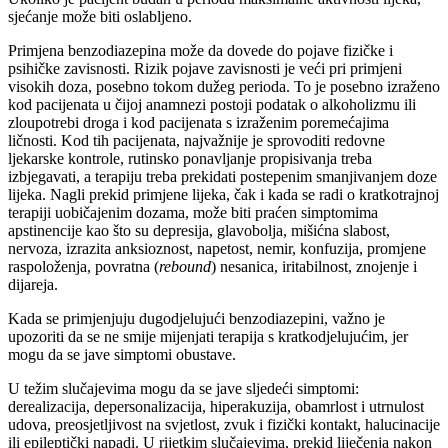
sjećanje može biti oslabljeno.
Primjena benzodiazepina može da dovede do pojave fizičke i
psihičke zavisnosti. Rizik pojave zavisnosti je veći pri primjeni
visokih doza, posebno tokom dužeg perioda. To je posebno izraženo
kod pacijenata u čijoj anamnezi postoji podatak o alkoholizmu ili
zloupotrebi droga i kod pacijenata s izraženim poremećajima
ličnosti. Kod tih pacijenata, najvažnije je sprovoditi redovne
ljekarske kontrole, rutinsko ponavljanje propisivanja treba
izbjegavati, a terapiju treba prekidati postepenim smanjivanjem doze
lijeka. Nagli prekid primjene lijeka, čak i kada se radi o kratkotrajnoj
terapiji uobičajenim dozama, može biti praćen simptomima
apstinencije kao što su depresija, glavobolja, mišićna slabost,
nervoza, izrazita anksioznost, napetost, nemir, konfuzija, promjene
raspoloženja, povratna (
rebound
) nesanica, iritabilnost, znojenje i
dijareja.
Kada se primjenjuju dugodjelujući benzodiazepini, važno je
upozoriti da se ne smije mijenjati terapija s kratkodjelujućim, jer
mogu da se jave simptomi obustave.
U težim slučajevima mogu da se jave sljedeći simptomi:
derealizacija, depersonalizacija, hiperakuzija, obamrlost i utrnulost
udova, preosjetljivost na svjetlost, zvuk i fizički kontakt, halucinacije
ili epileptički napadi. U rijetkim slučajevima, prekid liječenja nakon