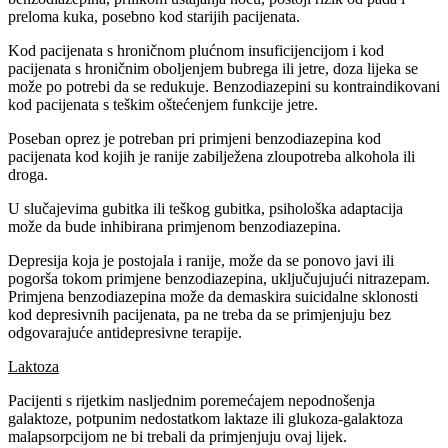
preloma kuka, posebno kod starijih pacijenata.
Kod pacijenata s hroničnom plućnom insuficijencijom i kod
pacijenata s hroničnim oboljenjem bubrega ili jetre, doza lijeka se
može po potrebi da se redukuje. Benzodiazepini su kontraindikovani
kod pacijenata s teškim oštećenjem funkcije jetre.
Poseban oprez je potreban pri primjeni benzodiazepina kod
pacijenata kod kojih je ranije zabilježena zloupotreba alkohola ili
droga.
U slučajevima gubitka ili teškog gubitka, psihološka adaptacija
može da bude inhibirana primjenom benzodiazepina.
Depresija koja je postojala i ranije, može da se ponovo javi ili
pogorša tokom primjene benzodiazepina, uključujujući nitrazepam.
Primjena benzodiazepina može da demaskira suicidalne sklonosti
kod depresivnih pacijenata, pa ne treba da se primjenjuju bez
odgovarajuće antidepresivne terapije.
Laktoza
Pacijenti s rijetkim nasljednim poremećajem nepodnošenja
galaktoze, potpunim nedostatkom laktaze ili glukoza-galaktoza
malapsorpcijom ne bi trebali da primjenjuju ovaj lijek.