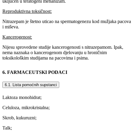
uključen u teratogeni mehanizam.
Reproduktivna toksičnost:
Nitrazepam je štetno uticao na spermatogenezu kod mužjaka pacova
i miševa.
Kancerogenost:
Nijesu sprovedene studije kancerogenosti s nitrazepamom. Ipak,
nema naznaka o kancerogenom djelovanju u hroničnim
toksikološkim studijama na pacovima i psima.
6. FARMACEUTSKI PODACI
6.1. Lista pomоćnih supstanci
Laktoza monohidrat;
Celuloza, mikrokristalna;
Skrob, kukuruzni;
Talk;