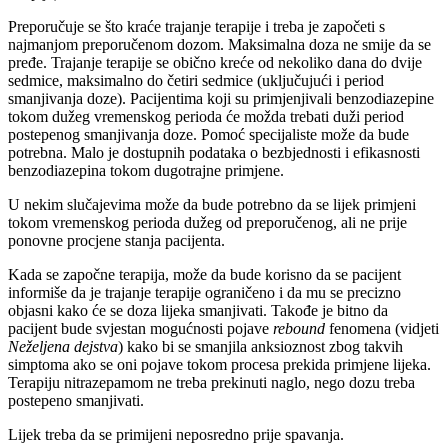
Preporučuje se što kraće trajanje terapije i treba je započeti s
najmanjom preporučenom dozom. Maksimalna doza ne smije da se
pređe. Trajanje terapije se obično kreće od nekoliko dana do dvije
sedmice, maksimalno do četiri sedmice (uključujući i period
smanjivanja doze). Pacijentima koji su primjenjivali benzodiazepine
tokom dužeg vremenskog perioda će možda trebati duži period
postepenog smanjivanja doze. Pomoć specijaliste može da bude
potrebna. Malo je dostupnih podataka o bezbjednosti i efikasnosti
benzodiazepina tokom dugotrajne primjene.
U nekim slučajevima može da bude potrebno da se lijek primjeni
tokom vremenskog perioda dužeg od preporučenog, ali ne prije
ponovne procjene stanja pacijenta.
Kada se započne terapija, može da bude korisno da se pacijent
informiše da je trajanje terapije ograničeno i da mu se precizno
objasni kako će se doza lijeka smanjivati. Takođe je bitno da
pacijent bude svjestan mogućnosti pojave
rebound
fenomena (vidjeti
Neželjena dejstva
) kako bi se smanjila anksioznost zbog takvih
simptoma ako se oni pojave tokom procesa prekida primjene lijeka.
Terapiju nitrazepamom ne treba prekinuti naglo, nego dozu treba
postepeno smanjivati.
Lijek treba da se primijeni neposredno prije spavanja.