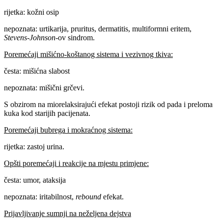
rijetka: kožni osip
nepoznata: urtikarija, pruritus, dermatitis, multiformni eritem,
Stevens-Johnson
-ov sindrom.
Poremećaji mišićno-koštanog sistema i vezivnog tkiva:
česta: mišićna slabost
nepoznata: mišični grčevi.
S obzirom na miorelaksirajući efekat postoji rizik od pada i preloma
kuka kod starijih pacijenata.
Poremećaji bubrega i mokraćnog sistema:
rijetka: zastoj urina.
Opšti poremećaji i reakcije na mjestu primjene:
česta: umor, ataksija
nepoznata: iritabilnost,
rebound
efekat.
Prijavljivanje sumnji na neželjena dejstva