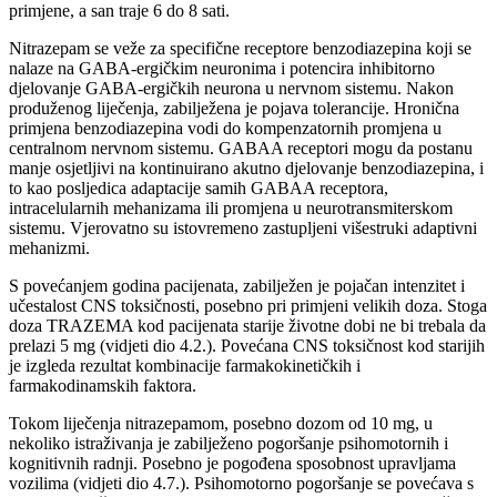
primjene, a san traje 6 do 8 sati.
Nitrazepam se veže za specifične receptore benzodiazepina koji se
nalaze na GABA-ergičkim neuronima i potencira inhibitorno
djelovanje GABA-ergičkih neurona u nervnom sistemu. Nakon
produženog liječenja, zabilježena je pojava tolerancije. Hronična
primjena benzodiazepina vodi do kompenzatornih promjena u
centralnom nervnom sistemu. GABAA receptori mogu da postanu
manje osjetljivi na kontinuirano akutno djelovanje benzodiazepina, i
to kao posljedica adaptacije samih GABAA receptora,
intracelularnih mehanizama ili promjena u neurotransmiterskom
sistemu. Vjerovatno su istovremeno zastupljeni višestruki adaptivni
mehanizmi.
S povećanjem godina pacijenata, zabilježen je pojačan intenzitet i
učestalost CNS toksičnosti, posebno pri primjeni velikih doza. Stoga
doza TRAZEMA kod pacijenata starije životne dobi ne bi trebala da
prelazi 5 mg (vidjeti dio 4.2.). Povećana CNS toksičnost kod starijih
je izgleda rezultat kombinacije farmakokinetičkih i
farmakodinamskih faktora.
Tokom liječenja nitrazepamom, posebno dozom od 10 mg, u
nekoliko istraživanja je zabilježeno pogoršanje psihomotornih i
kognitivnih radnji. Posebno je pogođena sposobnost upravljama
vozilima (vidjeti dio 4.7.). Psihomotorno pogoršanje se povećava s