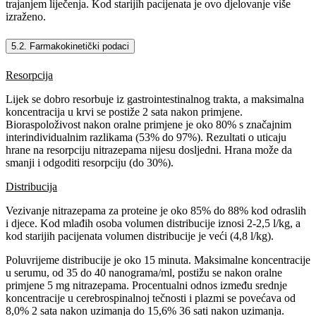
trajanjem liječenja. Kod starijih pacijenata je ovo djelovanje više
izraženo.
5.2. Farmakokinetički podaci
Resorpcija
Lijek se dobro resorbuje iz gastrointestinalnog trakta, a maksimalna
koncentracija u krvi se postiže 2 sata nakon primjene.
Bioraspoloživost nakon oralne primjene je oko 80% s značajnim
interindividualnim razlikama (53% do 97%). Rezultati o uticaju
hrane na resorpciju nitrazepama nijesu dosljedni. Hrana može da
smanji i odgoditi resorpciju (do 30%).
Distribucija
Vezivanje nitrazepama za proteine je oko 85% do 88% kod odraslih
i djece. Kod mlađih osoba volumen distribucije iznosi 2-2,5 l/kg, a
kod starijih pacijenata volumen distribucije je veći (4,8 l/kg).
Poluvrijeme distribucije je oko 15 minuta. Maksimalne koncentracije
u serumu, od 35 do 40 nanograma/ml, postižu se nakon oralne
primjene 5 mg nitrazepama. Procentualni odnos između srednje
koncentracije u cerebrospinalnoj tečnosti i plazmi se povećava od
8,0% 2 sata nakon uzimanja do 15,6% 36 sati nakon uzimanja.