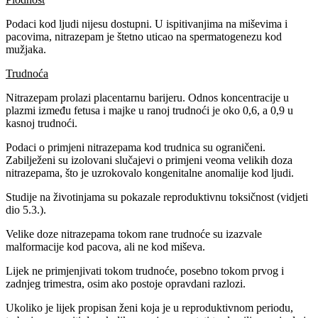
Podaci kod ljudi nijesu dostupni. U ispitivanjima na miševima i
pacovima, nitrazepam je štetno uticao na spermatogenezu kod
mužjaka.
Trudnoća
Nitrazepam prolazi placentarnu barijeru. Odnos koncentracije u
plazmi između fetusa i majke u ranoj trudnoći je oko 0,6, a 0,9 u
kasnoj trudnoći.
Podaci o primjeni nitrazepama kod trudnica su ograničeni.
Zabilježeni su izolovani slučajevi o primjeni veoma velikih doza
nitrazepama, što je uzrokovalo kongenitalne anomalije kod ljudi.
Studije na životinjama su pokazale reproduktivnu toksičnost (vidjeti
dio 5.3.).
Velike doze nitrazepama tokom rane trudnoće su izazvale
malformacije kod pacova, ali ne kod miševa.
Lijek ne primjenjivati tokom trudnoće, posebno tokom prvog i
zadnjeg trimestra, osim ako postoje opravdani razlozi.
Ukoliko je lijek propisan ženi koja je u reproduktivnom periodu,