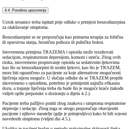
4.4. Posebna upozorenja
Uzrok nesanice treba ispitati prije odluke o primjeni benzodiazepina
za olakšavanje simptoma.
Benzodiazepini se ne preporučuju kao primarna terapija za fobična
ili opsesivna stanja, hroničnu psihozu ili psihičku bolest.
Istovremena primjena TRAZEMA i opioida može rezultovati
sedacijom, respiratornom depresijom, komom i smrću. Zbog ovih
rizika, istovremeno propisivanje opioida sa sedativnim ljekovima
kao što su benzodiazepini ili srodni ljekovi, kao što je TRAZEM,
mora biti ograničeno za pacijente za koje alternativne mogućnosti
liječenja nijesu moguće. U slučaju odluke da se TRAZEM propiše
istovremeno s opioidima, potrebno je primijeniti najnižu efikasnu
dozu, a trajanje liječenja treba da bude što je moguće kraće (takođe
vidjeti opšte preporuke o doziranju u dijelu 4.2.).
Pacijente treba pažljivo pratiti zbog znakova i simptoma respiratorne
depresije i sedacije. Zbog toga se strogo preporučuje obavijestiti
pacijente i njihove staratelje (gdje je primjenljivo) kako bi bili svjesni
navedenih simptoma (vidjeti dio 4.5.).
Ukoliko je pacijent budan u periodu maksimalne aktivnosti lijeka,