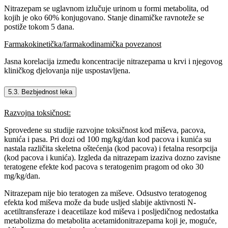
Nitrazepam se uglavnom izlučuje urinom u formi metabolita, od
kojih je oko 60% konjugovano. Stanje dinamičke ravnoteže se
postiže tokom 5 dana.
Farmakokinetička/farmakodinamička povezanost
Jasna korelacija između koncentracije nitrazepama u krvi i njegovog
kliničkog djelovanja nije uspostavljena.
5.3. Bezbjednost leka
Razvojna toksičnost:
Sprovedene su studije razvojne toksičnost kod miševa, pacova,
kunića i pasa. Pri dozi od 100 mg/kg/dan kod pacova i kunića su
nastala različita skeletna oštećenja (kod pacova) i fetalna resorpcija
(kod pacova i kunića). Izgleda da nitrazepam izaziva dozno zavisne
teratogene efekte kod pacova s teratogenim pragom od oko 30
mg/kg/dan.
Nitrazepam nije bio teratogen za miševe. Odsustvo teratogenog
efekta kod miševa može da bude usljed slabije aktivnosti N-
acetiltransferaze i deacetilaze kod miševa i posljedičnog nedostatka
metabolizma do metabolita acetamidonitrazepama koji je, moguće,