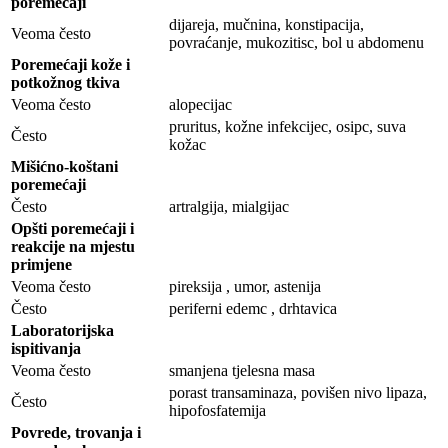
poremećaji
dijareja, mučnina, konstipacija,
Veoma često
povraćanje, mukozitisc, bol u abdomenu
Poremećaji kože i
potkožnog tkiva
Veoma često
alopecijac
pruritus, kožne infekcijec, osipc, suva
Često
kožac
Mišićno-koštani
poremećaji
Često
artralgija, mialgijac
Opšti poremećaji i
reakcije na mjestu
primjene
Veoma često
pireksija , umor, astenija
Često
periferni edemc , drhtavica
Laboratorijska
ispitivanja
Veoma često
smanjena tjelesna masa
porast transaminaza, povišen nivo lipaza,
Često
hipofosfatemija
Povrede, trovanja i