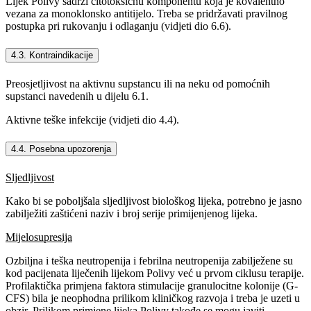
Lijek Polivy sadrži citotoksičnu komponentu koja je kovalentno
vezana za monoklonsko antitijelo. Treba se pridržavati pravilnog
postupka pri rukovanju i odlaganju (vidjeti dio 6.6).
4.3. Kontraindikacije
Preosjetljivost na aktivnu supstancu ili na neku od pomoćnih
supstanci navedenih u dijelu 6.1.
Aktivne teške infekcije (vidjeti dio 4.4).
4.4. Posebna upozorenja
Sljedljivost
Kako bi se poboljšala sljedljivost biološkog lijeka, potrebno je jasno
zabilježiti zaštićeni naziv i broj serije primijenjenog lijeka.
Mijelosupresija
Ozbiljna i teška neutropenija i febrilna neutropenija zabilježene su
kod pacijenata liječenih lijekom Polivy već u prvom ciklusu terapije.
Profilaktička primjena faktora stimulacije granulocitne kolonije (G-
CFS) bila je neophodna prilikom kliničkog razvoja i treba je uzeti u
obzir. Prilikom primjene lijeka Polivy takođe se mogu javiti