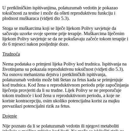
U pretkliničkim ispitivanjima, polatuzumab vedotin je pokazao
toksičnosti za testise i može da ošteti reproduktivnu funkciju i
plodnost muškaraca (vidjeti dio 5.3).
Stoga se muškarcima koji se liječe lijekom Polivy savjetuje da
sačuvaju uzorke svoje sperme prije terapije. Muškarcima liječenim
lijekom Polivy savjetuje se da ne pokušavaju začeće tokom terapije i
do 6 mjeseci nakon posljednje doze.
Trudnoća
Nema podataka o primjeni lijeka Polivy kod trudnica. Ispitivanja na
životinjama su pokazala reproduktivnu toksičnost (vidjeti dio 5.3).
Na osnovu mehanizma dejstva i pretkliničkih ispitivanja,
polatuzumab vedotin može biti štetan za fetus kada se primjenjuje
kod trudnica. Kod žena u reproduktivnom periodu prije započinjanja
liječenja provjeriti da li su trudne. Lijek Polivy se ne preporučuje
tokom trudnoće i kod žena u reproduktivnom periodu, a koje ne
koriste kontracepciju, osim ukoliko potencijalna korist za majku
prevazilazi potencijalni rizik za fetus.
Dojenje
Nije poznato da li se polatuzumab vedotin ili njegovi metaboliti