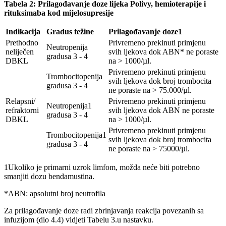
Tabela 2: Prilagođavanje doze lijeka Polivy, hemioterapije i
rituksimaba kod mijelosupresije
Indikacija
Gradus težine
Prilagođavanje doze1
Prethodno
Privremeno prekinuti primjenu
Neutropenija
neliječen
svih ljekova dok ABN* ne poraste
gradusa 3 - 4
DBKL
na > 1000/µl.
Privremeno prekinuti primjenu
Trombocitopenija
svih ljekova dok broj trombocita
gradusa 3 - 4
ne poraste na > 75.000/µl.
Relapsni/
Privremeno prekinuti primjenu
Neutropenija1
refraktorni
svih ljekova dok ABN ne poraste
gradusa 3 - 4
DBKL
na > 1000/µl.
Privremeno prekinuti primjenu
Trombocitopenija1
svih ljekova dok broj trombocita
gradusa 3 - 4
ne poraste na > 75000/µl.
1Ukoliko je primarni uzrok limfom, možda neće biti potrebno
smanjiti dozu bendamustina.
*ABN: apsolutni broj neutrofila
Za prilagođavanje doze radi zbrinjavanja reakcija povezanih sa
infuzijom (dio 4.4) vidjeti Tabelu 3.u nastavku.