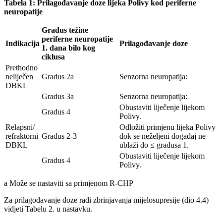
Tabela 1: Prilagođavanje doze lijeka Polivy kod periferne
neuropatije
Gradus težine
periferne neuropatije
Indikacija
Prilagođavanje doze
1. dana bilo kog
ciklusa
Prethodno
neliječen
Gradus 2a
Senzorna neuropatija:
DBKL
Gradus 3a
Senzorna neuropatija:
Obustaviti liječenje lijekom
Gradus 4
Polivy.
Relapsni/
Odložiti primjenu lijeka Polivy
refraktorni
Gradus 2-3
dok se neželjeni događaj ne
DBKL
ublaži do ≤ gradusa 1.
Obustaviti liječenje lijekom
Gradus 4
Polivy.
a Može se nastaviti sa primjenom R-CHP
Za prilagođavanje doze radi zbrinjavanja mijelosupresije (dio 4.4)
vidjeti Tabelu 2. u nastavku.