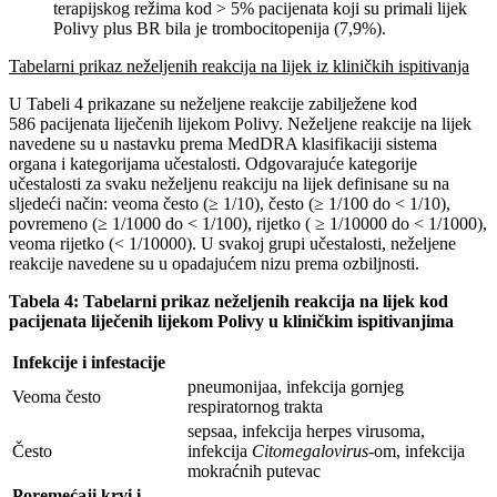
terapijskog režima kod > 5% pacijenata koji su primali lijek
Polivy plus BR bila je trombocitopenija (7,9%).
Tabelarni prikaz neželjenih reakcija na lijek iz kliničkih ispitivanja
U Tabeli 4 prikazane su neželjene reakcije zabilježene kod
586 pacijenata liječenih lijekom Polivy. Neželjene reakcije na lijek
navedene su u nastavku prema MedDRA klasifikaciji sistema
organa i kategorijama učestalosti. Odgovarajuće kategorije
učestalosti za svaku neželjenu reakciju na lijek definisane su na
sljedeći način: veoma često (≥ 1/10), često (≥ 1/100 do < 1/10),
povremeno (≥ 1/1000 do < 1/100), rijetko ( ≥ 1/10000 do < 1/1000),
veoma rijetko (< 1/10000). U svakoj grupi učestalosti, neželjene
reakcije navedene su u opadajućem nizu prema ozbiljnosti.
Tabela 4: Tabelarni prikaz neželjenih reakcija na lijek kod
pacijenata liječenih lijekom Polivy u kliničkim ispitivanjima
Infekcije i infestacije
pneumonijaa, infekcija gornjeg
Veoma često
respiratornog trakta
sepsaa, infekcija herpes virusoma,
Često
infekcija
Citomegalovirus
-om, infekcija
mokraćnih putevac
Poremećaji krvi i