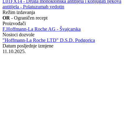
‍L01FX14 - Druga monoklonska antitijela i konjugati ljekova
antitijela - Polatuzumab vedotin
Režim izdavanja
OR
- Ograničen recept
Proizvođači
F.Hoffmann-La Roche AG - Švajcarska
Nosioci dozvole
"Hoffmann-La Roche LTD" D.S.D. Podgorica
Datum posljednje izmjene
11.10.2025.