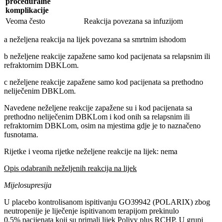
proceduralne
komplikacije
Veoma često
Reakcija povezana sa infuzijom
a neželjena reakcija na lijek povezana sa smrtnim ishodom
b neželjene reakcije zapažene samo kod pacijenata sa relapsnim ili
refraktornim DBKLom.
c neželjene reakcije zapažene samo kod pacijenata sa prethodno
neliječenim DBKLom.
Navedene neželjene reakcije zapažene su i kod pacijenata sa
prethodno neliječenim DBKLom i kod onih sa relapsnim ili
refraktornim DBKLom, osim na mjestima gdje je to naznačeno
fusnotama.
Rijetke i veoma rijetke neželjene reakcije na lijek: nema
Opis odabranih neželjenih reakcija na lijek
Mijelosupresija
U placebo kontrolisanom ispitivanju GO39942 (POLARIX) zbog
neutropenije je liječenje ispitivanom terapijom prekinulo
0,5% pacijenata koji su primali lijek Polivy plus RCHP. U grupi