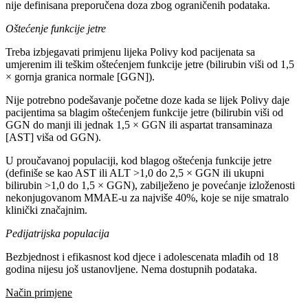
nije definisana preporučena doza zbog ograničenih podataka.
Oštećenje funkcije jetre
Treba izbjegavati primjenu lijeka Polivy kod pacijenata sa
umjerenim ili teškim oštećenjem funkcije jetre (bilirubin viši od 1,5
× gornja granica normale [GGN]).
Nije potrebno podešavanje početne doze kada se lijek Polivy daje
pacijentima sa blagim oštećenjem funkcije jetre (bilirubin viši od
GGN do manji ili jednak 1,5 × GGN ili aspartat transaminaza
[AST] viša od GGN).
U proučavanoj populaciji, kod blagog oštećenja funkcije jetre
(definiše se kao AST ili ALT >1,0 do 2,5 × GGN ili ukupni
bilirubin >1,0 do 1,5 × GGN), zabilježeno je povećanje izloženosti
nekonjugovanom MMAE-u za najviše 40%, koje se nije smatralo
klinički značajnim.
Pedijatrijska populacija
Bezbjednost i efikasnost kod djece i adolescenata mlađih od 18
godina nijesu još ustanovljene. Nema dostupnih podataka.
Način primjene