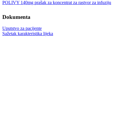
POLIVY 140mg prašak za koncentrat za rastvor za infuziju
Dokumenta
Uputstvo za pacijente
Sažetak karakteristika lijeka