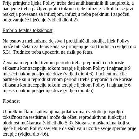
Prije primjene lijeka Polivy treba dati antihistaminik ili antipiretik, a
pacijente treba pažljivo pratiti tokom cijele infuzije. Ukoliko se javi
reakcija povezana sa infuzijom, infuziju treba prekinuti i započeti
odgovarajuće liječenje (vidjeti dio 4.2).
Embrio-fetalna toksičnost
Na osnovu mehanizma dejstva i pretkliničkih studija, lijek Polivy
može biti štetan za fetus kada se primjenjuje kod trudnica (vidjeti dio
5.3). Trudnice treba upozoriti na rizik po fetus.
Ženama u reproduktivnom periodu treba preporučiti da koriste
efikasnu kontracepciju tokom terapije lijekom Polivy i najmanje 9
mjeseci nakon posljednje doze (vidjeti dio 4.6). Pacijentima čije
partnerke su u reproduktivnom periodu treba preporučiti da koriste
efikasnu kontracepciju tokom terapije lijekom Polivy i najmanje 6
mjeseci nakon posljednje doze (vidjeti dio 4.6).
Plodnost
U pretkliničkim ispitivanjima, polatuzumab vedotin je ispoljio
toksičnost na testisima i može da ošteti reproduktivnu funkciju i
plodnost muškaraca (vidjeti dio 5.3). Stoga se muškarcima koji se
liječe lijekom Polivy savjetuje da sačuvaju uzorke svoje sperme prije
terapije (vidjeti dio 4.6).