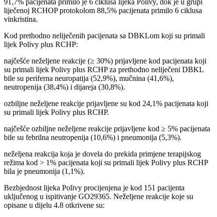
91,7% pacijenata primilo je 6 ciklusa lijeka Polivy, dok je u grupi
liječenoj RCHOP protokolom 88,5% pacijenata primilo 6 ciklusa
vinkristina.
Kod prethodno neliječenih pacijenata sa DBKLom koji su primali
lijek Polivy plus RCHP:
najčešće neželjene reakcije (≥ 30%) prijavljene kod pacijenata koji
su primali lijek Polivy plus RCHP za prethodno neliječeni DBKL
bile su periferna neuropatija (52,9%), mučnina (41,6%),
neutropenija (38,4%) i dijareja (30,8%).
ozbiljne neželjene reakcije prijavljene su kod 24,1% pacijenata koji
su primali lijek Polivy plus RCHP.
najčešće ozbiljne neželjene reakcije prijavljene kod ≥ 5% pacijenata
bile su febrilna neutropenija (10,6%) i pneumonija (5,3%).
neželjena reakcija koja je dovela do prekida primjene terapijskog
režima kod > 1% pacijenata koji su primali lijek Polivy plus RCHP
bila je pneumonija (1,1%).
Bezbjednost lijeka Polivy procijenjena je kod 151 pacijenta
uključenog u ispitivanje GO29365. Neželjene reakcije koje su
opisane u dijelu 4.8 otkrivene su: