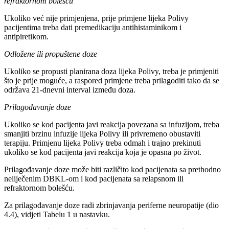
refraktornom bolešću
Ukoliko već nije primjenjena, prije primjene lijeka Polivy
pacijentima treba dati premedikaciju antihistaminikom i
antipiretikom.
Odložene ili propuštene doze
Ukoliko se propusti planirana doza lijeka Polivy, treba je primjeniti
što je prije moguće, a raspored primjene treba prilagoditi tako da se
održava 21-dnevni interval između doza.
Prilagođavanje doze
Ukoliko se kod pacijenta javi reakcija povezana sa infuzijom, treba
smanjiti brzinu infuzije lijeka Polivy ili privremeno obustaviti
terapiju. Primjenu lijeka Polivy treba odmah i trajno prekinuti
ukoliko se kod pacijenta javi reakcija koja je opasna po život.
Prilagođavanje doze može biti različito kod pacijenata sa prethodno
neliječenim DBKL-om i kod pacijenata sa relapsnom ili
refraktornom bolešću.
Za prilagođavanje doze radi zbrinjavanja periferne neuropatije (dio
4.4), vidjeti Tabelu 1 u nastavku.