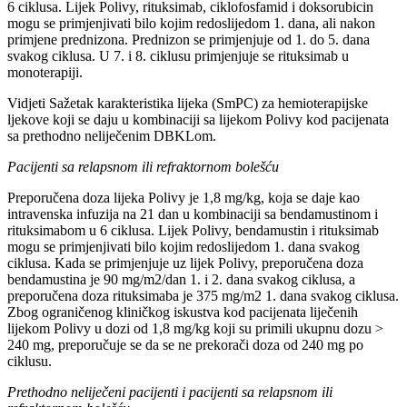
6 ciklusa. Lijek Polivy, rituksimab, ciklofosfamid i doksorubicin
mogu se primjenjivati bilo kojim redoslijedom 1. dana, ali nakon
primjene prednizona. Prednizon se primjenjuje od 1. do 5. dana
svakog ciklusa. U 7. i 8. ciklusu primjenjuje se rituksimab u
monoterapiji.
Vidjeti Sažetak karakteristika lijeka (SmPC) za hemioterapijske
ljekove koji se daju u kombinaciji sa lijekom Polivy kod pacijenata
sa prethodno neliječenim DBKLom.
Pacijenti sa relapsnom ili refraktornom bolešću
Preporučena doza lijeka Polivy je 1,8 mg/kg, koja se daje kao
intravenska infuzija na 21 dan u kombinaciji sa bendamustinom i
rituksimabom u 6 ciklusa. Lijek Polivy, bendamustin i rituksimab
mogu se primjenjivati bilo kojim redoslijedom 1. dana svakog
ciklusa. Kada se primjenjuje uz lijek Polivy, preporučena doza
bendamustina je 90 mg/m2/dan 1. i 2. dana svakog ciklusa, a
preporučena doza rituksimaba je 375 mg/m2 1. dana svakog ciklusa.
Zbog ograničenog kliničkog iskustva kod pacijenata liječenih
lijekom Polivy u dozi od 1,8 mg/kg koji su primili ukupnu dozu >
240 mg, preporučuje se da se ne prekorači doza od 240 mg po
ciklusu.
Prethodno neliječeni pacijenti i pacijenti sa relapsnom ili