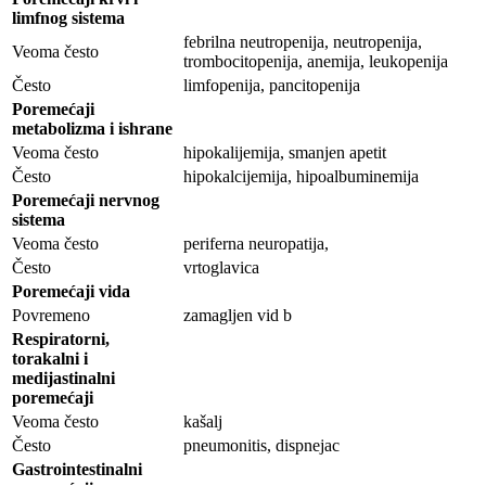
limfnog sistema
febrilna neutropenija, neutropenija,
Veoma često
trombocitopenija, anemija, leukopenija
Često
limfopenija, pancitopenija
Poremećaji
metabolizma i ishrane
Veoma često
hipokalijemija, smanjen apetit
Često
hipokalcijemija, hipoalbuminemija
Poremećaji nervnog
sistema
Veoma često
periferna neuropatija,
Često
vrtoglavica
Poremećaji vida
Povremeno
zamagljen vid b
Respiratorni,
torakalni i
medijastinalni
poremećaji
Veoma često
kašalj
Često
pneumonitis, dispnejac
Gastrointestinalni