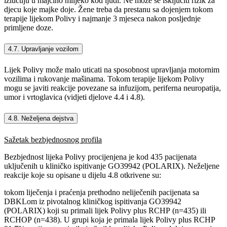
izlučuju u majčino mlijeko kod ljudi. Ne može se isključiti rizik za
djecu koje majke doje. Žene treba da prestanu sa dojenjem tokom
terapije lijekom Polivy i najmanje 3 mjeseca nakon posljednje
primljene doze.
4.7. Upravljanje vozilom
Lijek Polivy može malo uticati na sposobnost upravljanja motornim
vozilima i rukovanje mašinama. Tokom terapije lijekom Polivy
mogu se javiti reakcije povezane sa infuzijom, periferna neuropatija,
umor i vrtoglavica (vidjeti djelove 4.4 i 4.8).
4.8. Neželjena dejstva
Sažetak bezbjednosnog profila
Bezbjednost lijeka Polivy procijenjena je kod 435 pacijenata
uključenih u kliničko ispitivanje GO39942 (POLARIX). Neželjene
reakcije koje su opisane u dijelu 4.8 otkrivene su:
tokom liječenja i praćenja prethodno neliječenih pacijenata sa
DBKLom iz pivotalnog kliničkog ispitivanja GO39942
(POLARIX) koji su primali lijek Polivy plus RCHP (n=435) ili
RCHOP (n=438). U grupi koja je primala lijek Polivy plus RCHP