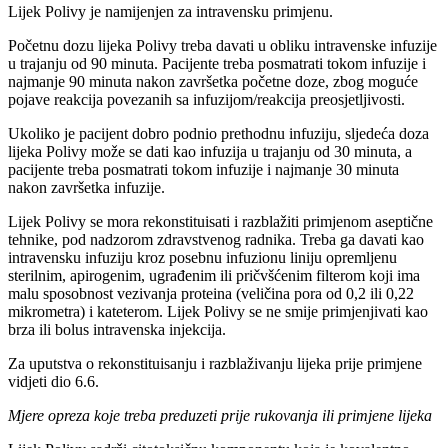
Lijek Polivy je namijenjen za intravensku primjenu.
Početnu dozu lijeka Polivy treba davati u obliku intravenske infuzije
u trajanju od 90 minuta. Pacijente treba posmatrati tokom infuzije i
najmanje 90 minuta nakon završetka početne doze, zbog moguće
pojave reakcija povezanih sa infuzijom/reakcija preosjetljivosti.
Ukoliko je pacijent dobro podnio prethodnu infuziju, sljedeća doza
lijeka Polivy može se dati kao infuzija u trajanju od 30 minuta, a
pacijente treba posmatrati tokom infuzije i najmanje 30 minuta
nakon završetka infuzije.
Lijek Polivy se mora rekonstituisati i razblažiti primjenom aseptične
tehnike, pod nadzorom zdravstvenog radnika. Treba ga davati kao
intravensku infuziju kroz posebnu infuzionu liniju opremljenu
sterilnim, apirogenim, ugrađenim ili pričvšćenim filterom koji ima
malu sposobnost vezivanja proteina (veličina pora od 0,2 ili 0,22
mikrometra) i kateterom. Lijek Polivy se ne smije primjenjivati kao
brza ili bolus intravenska injekcija.
Za uputstva o rekonstituisanju i razblaživanju lijeka prije primjene
vidjeti dio 6.6.
Mjere opreza koje treba preduzeti prije rukovanja ili primjene lijeka