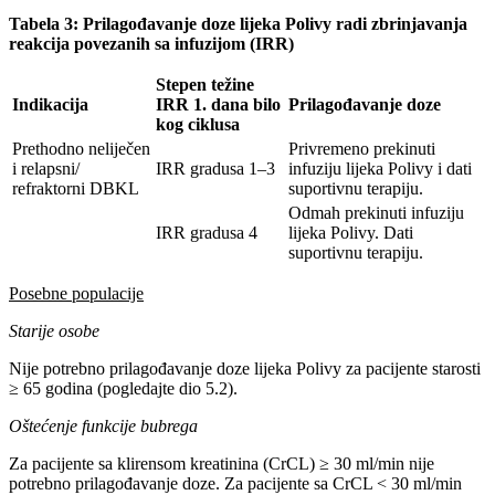
Tabela 3: Prilagođavanje doze lijeka Polivy radi zbrinjavanja
reakcija povezanih sa infuzijom (IRR)
Stepen težine
Indikacija
IRR 1. dana bilo
Prilagođavanje doze
kog ciklusa
Prethodno neliječen
Privremeno prekinuti
i relapsni/
IRR gradusa 1–3
infuziju lijeka Polivy i dati
refraktorni DBKL
suportivnu terapiju.
Odmah prekinuti infuziju
IRR gradusa 4
lijeka Polivy. Dati
suportivnu terapiju.
Posebne populacije
Starije osobe
Nije potrebno prilagođavanje doze lijeka Polivy za pacijente starosti
≥ 65 godina (pogledajte dio 5.2).
Oštećenje funkcije bubrega
Za pacijente sa klirensom kreatinina (CrCL) ≥ 30 ml/min nije
potrebno prilagođavanje doze. Za pacijente sa CrCL < 30 ml/min