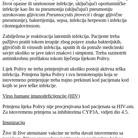
život opasne ili smrtonosne infekcije, uključujući oportunističke
infekcije kao što su pneumonija (uključujući pneumoniju
uzrokovanu gljivicom
Pneumocystis jirovecii
i druge gljivične
pneumonije), bakterijemija, sepsa, infekcija herpesom i infekcija
citomegalovirusom.
Zabilježena je reaktivacija latentnih infekcija. Pacijente treba
pažljivo pratiti tokom terapije zbog pojave znaka bakterijskih,
gljivičnih ili virusnih infekcija, uputiti ih da potraže medicinski
savjet ukoliko se jave takvi znakovi i simptomi. Treba razmotriti
antimikrobnu profilaksu tokom liječenja lijekom Polivy.
Lijek Polivy ne treba primjenjivati ukoliko postoji aktivna teška
infekcija. Primjenu lijeka Polivy i svu hemioterapiju koja se
istovremeno primjenjuje treba trajno prekinuti kod pacijenata kod
kojih se jave teške infekcije.
Virus humane imunodeficijencije (HIV)
Primjena lijeka Polivy nije procjenjivana kod pacijenata sa HIV-om.
Za istovremenu primjenu sa inhibitorima CYP3A, vidjeti dio 4.5.
Imunizacija
Žive ili žive atenuisane vakcine ne treba davati istovremeno sa