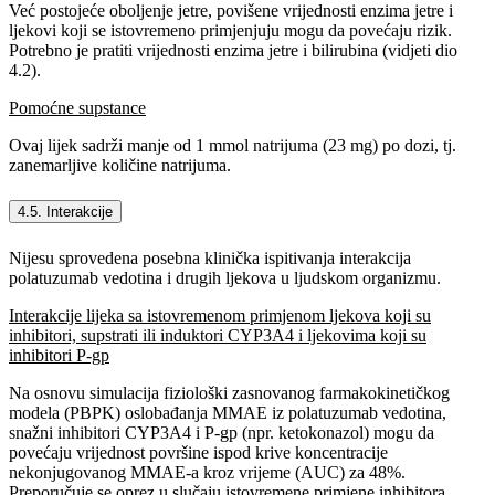
Već postojeće oboljenje jetre, povišene vrijednosti enzima jetre i
ljekovi koji se istovremeno primjenjuju mogu da povećaju rizik.
Potrebno je pratiti vrijednosti enzima jetre i bilirubina (vidjeti dio
4.2).
Pomoćne supstance
Ovaj lijek sadrži manje od 1 mmol natrijuma (23 mg) po dozi, tj.
zanemarljive količine natrijuma.
4.5. Interakcije
Nijesu sprovedena posebna klinička ispitivanja interakcija
polatuzumab vedotina i drugih ljekova u ljudskom organizmu.
Interakcije lijeka sa istovremenom primjenom ljekova koji su
inhibitori, supstrati ili induktori CYP3A4 i ljekovima koji su
inhibitori P-gp
Na osnovu simulacija fiziološki zasnovanog farmakokinetičkog
modela (PBPK) oslobađanja MMAE iz polatuzumab vedotina,
snažni inhibitori CYP3A4 i P-gp (npr. ketokonazol) mogu da
povećaju vrijednost površine ispod krive koncentracije
nekonjugovanog MMAE-a kroz vrijeme (AUC) za 48%.
Preporučuje se oprez u slučaju istovremene primjene inhibitora