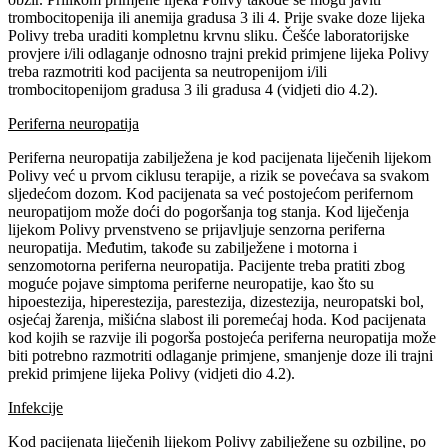
trombocitopenija ili anemija gradusa 3 ili 4. Prije svake doze lijeka
Polivy treba uraditi kompletnu krvnu sliku. Češće laboratorijske
provjere i/ili odlaganje odnosno trajni prekid primjene lijeka Polivy
treba razmotriti kod pacijenta sa neutropenijom i/ili
trombocitopenijom gradusa 3 ili gradusa 4 (vidjeti dio 4.2).
Periferna neuropatija
Periferna neuropatija zabilježena je kod pacijenata liječenih lijekom
Polivy već u prvom ciklusu terapije, a rizik se povećava sa svakom
sljedećom dozom. Kod pacijenata sa već postojećom perifernom
neuropatijom može doći do pogoršanja tog stanja. Kod liječenja
lijekom Polivy prvenstveno se prijavljuje senzorna periferna
neuropatija. Međutim, takođe su zabilježene i motorna i
senzomotorna periferna neuropatija. Pacijente treba pratiti zbog
moguće pojave simptoma periferne neuropatije, kao što su
hipoestezija, hiperestezija, parestezija, dizestezija, neuropatski bol,
osjećaj žarenja, mišićna slabost ili poremećaj hoda. Kod pacijenata
kod kojih se razvije ili pogorša postojeća periferna neuropatija može
biti potrebno razmotriti odlaganje primjene, smanjenje doze ili trajni
prekid primjene lijeka Polivy (vidjeti dio 4.2).
Infekcije
Kod pacijenata liječenih lijekom Polivy zabilježene su ozbiljne, po