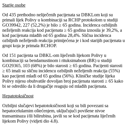
Starije osobe
Od 435 prethodno neliječenih pacijenata sa DBKLom koji su
primali lijek Polivy u kombinaciji sa RCHP protokolom u studiji
GO39942, 227 (52,2%) je bilo ≥ 65 godina. Incidenca ozbiljnih
neželjenih reakcija kod pacijenata ≥ 65 godina iznosila je 39,2%, a
kod pacijenata mlađih od 65 godina 28,4%. Slična incidenca
ozbiljnih neželjenih reakcija primijećena je i kod starijih pacijenata u
grupi koja je primala RCHOP.
Od 151 pacijenta sa DBKL-om liječenih lijekom Polivy u
kombinaciji sa bendamustinom i rituksimabom (BR) u studiji
GO29365, 103 (68%) je bilo starosti ≥ 65 godina. Pacijenti starosti
≥ 65 imali su sličnu incidencu ozbiljnih neželjenih reakcija (55%)
kao pacijenti mlađi od 65 godina (56%). Kliničke studije lijeka
Polivy nijesu obuhvatile dovoljan broj pacijenata starosti ≥ 65 kako
bi se odredilo da li drugačije reaguju od mlađih pacijenata.
Hepatotoksičnost
Ozbiljni slučajevi hepatotoksičnosti koji su bili povezani sa
hepatocelularnim oštećenjem, uključujući povišene nivoe
transaminaza i/ili bilirubina, javili su se kod pacijenata liječenih
lijekom Polivy (vidjeti dio 4.8).