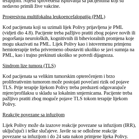
terapijom. Nijesu sprovedena ispitivanja sa pacijentima koji su
nedavno primili žive vakcine.
Progresivna multifokalna leukoencefalopatija (PML)
Kod pacijenata koji su uzimali lijek Polivy prijavljena je PML
(vidjeti dio 4.8). Pacijente treba pažljivo pratiti zbog pojave novih ili
pogoršanja neuroloških, kognitivnih ili bihevioralnih promjena koje
mogu ukazivati na PML. Lijek Polivy kao i istovremenu primjenu
hemioterapije treba privremeno obustaviti ukoliko se javi sumnja na
PML, kao i trajno prekinuti ukoliko se potvrdi dijagnoza.
Sindrom lize tumora (TLS)
Kod pacijenata sa velikim tumorskim opterećenjem i brzo
proliferativnim tumorom može postojati povećani rizik od pojave
TLS. Prije terapije lijekom Polivy treba preduzeti odgovarajuće
mjere/profilaksu u skladu sa lokalnim smjernicama. Pacijente treba
pažljivo pratiti zbog moguće pojave TLS tokom terapije lijekom
Polivy.
Reakcije povezane sa infuzijom
Lijek Polivy može da izazove reakcije povezane sa infuzijom (IRR),
uključujući i teške slučajeve. Javile su se odložene reakcije
povezane sa infuzijom i do 24 sata nakon primjene lijeka Polivy.