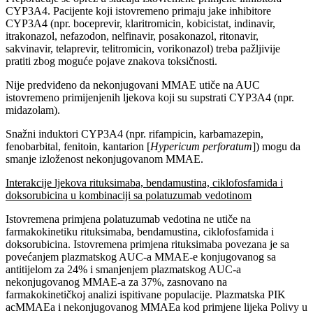
CYP3A4. Pacijente koji istovremeno primaju jake inhibitore
CYP3A4 (npr. boceprevir, klaritromicin, kobicistat, indinavir,
itrakonazol, nefazodon, nelfinavir, posakonazol, ritonavir,
sakvinavir, telaprevir, telitromicin, vorikonazol) treba pažljivije
pratiti zbog moguće pojave znakova toksičnosti.
Nije predviđeno da nekonjugovani MMAE utiče na AUC
istovremeno primijenjenih ljekova koji su supstrati CYP3A4 (npr.
midazolam).
Snažni induktori CYP3A4 (npr. rifampicin, karbamazepin,
fenobarbital, fenitoin, kantarion [
Hypericum perforatum
]) mogu da
smanje izloženost nekonjugovanom MMAE.
Interakcije ljekova rituksimaba, bendamustina, ciklofosfamida i
doksorubicina u kombinaciji sa polatuzumab vedotinom
Istovremena primjena polatuzumab vedotina ne utiče na
farmakokinetiku rituksimaba, bendamustina, ciklofosfamida i
doksorubicina. Istovremena primjena rituksimaba povezana je sa
povećanjem plazmatskog AUC-a MMAE-e konjugovanog sa
antitijelom za 24% i smanjenjem plazmatskog AUC-a
nekonjugovanog MMAE-a za 37%, zasnovano na
farmakokinetičkoj analizi ispitivane populacije. Plazmatska PIK
acMMAEa i nekonjugovanog MMAEa kod primjene lijeka Polivy u