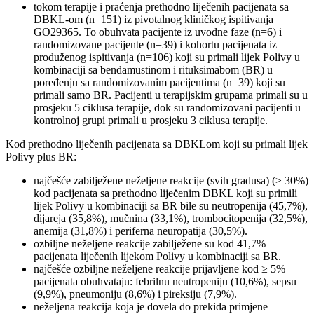
tokom terapije i praćenja prethodno liječenih pacijenata sa
DBKL-om (n=151) iz pivotalnog kliničkog ispitivanja
GO29365. To obuhvata pacijente iz uvodne faze (n=6) i
randomizovane pacijente (n=39) i kohortu pacijenata iz
produženog ispitivanja (n=106) koji su primali lijek Polivy u
kombinaciji sa bendamustinom i rituksimabom (BR) u
poređenju sa randomizovanim pacijentima (n=39) koji su
primali samo BR. Pacijenti u terapijskim grupama primali su u
prosjeku 5 ciklusa terapije, dok su randomizovani pacijenti u
kontrolnoj grupi primali u prosjeku 3 ciklusa terapije.
Kod prethodno liječenih pacijenata sa DBKLom koji su primali lijek
Polivy plus BR:
najčešće zabilježene neželjene reakcije (svih gradusa) (≥ 30%)
kod pacijenata sa prethodno liječenim DBKL koji su primili
lijek Polivy u kombinaciji sa BR bile su neutropenija (45,7%),
dijareja (35,8%), mučnina (33,1%), trombocitopenija (32,5%),
anemija (31,8%) i periferna neuropatija (30,5%).
ozbiljne neželjene reakcije zabilježene su kod 41,7%
pacijenata liječenih lijekom Polivy u kombinaciji sa BR.
najčešće ozbiljne neželjene reakcije prijavljene kod ≥ 5%
pacijenata obuhvataju: febrilnu neutropeniju (10,6%), sepsu
(9,9%), pneumoniju (8,6%) i pireksiju (7,9%).
neželjena reakcija koja je dovela do prekida primjene