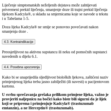
Liječenje simptomatskih neželjenih dejstava može zahtijevati
privremeni prekid liječenja, smanjenje doze ili trajni prekid liječenja
lijekom Kadcyla®, u skladu sa smjernicama koje se navode u tekstu
i u Tabelama 1-5.
Doza lijeka Kadcyla® ne smije se ponovno povećavati nakon
smanjenja doze .
4.3. Kontraindikacije
Preosjetljivost na aktivnu supstancu ili neku od pomoćnih supstanci
navedenih u dijelu 6.1.
4.4. Posebna upozorenja
Kako bi se unaprijedila sljedljivost bioloških ljekova, zaštićeni naziv
primjenjenog lijeka treba jasno zabilježiti (ili navesti) u pacijentovom
kartonu.
U svrhu sprečavanja grešaka prilikom primjene lijeka, važno je
provjeriti naljepnicu na bočici kako biste bili sigurni da je lijek
koji se priprema i primjenjuje Kadcyla® (trastuzumab
emtanzin), a ne Herceptin® (trastuzumab).