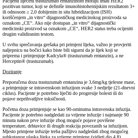
Pacijenti liječeni trastuzumab emtanzinom moraju imati HER2
pozitivan tumor, koji se definiše imunohistohemijskim rezultatom 3+
ili odnosom ≥ 2,0 dobijenim in situ hibridizacijom (ISH)
korišćenjem „in vitro“ dijagnostičkog medicinskog proizvoda sa
oznakom „CE“. Ako nije dostupan „in vitro“ dijagnostički
medicinski proizvod sa oznakom „CE“, HER2 status treba ocijeniti
drugim validiranim testom.
U svrhu sprečavanja grešaka pri primjeni lijeka, važno je provjeriti
naljepnicu na bočici kako biste bili sigurni da je lijek koji se
priprema i primjenjuje Kadcyla® (trastuzumab emtanzin), a ne
Herceptin® (trastuzumab).
Doziranje
Preporučena doza trastuzumab emtanzina je 3,6mg/kg tjelesne mase,
a primjenjuje se intravenskom infuzijom svake 3 nedjelje (21-dnevni
ciklus). Pacijente je potrebno liječiti do progresije bolesti ili do
pojave neprihvatljive toksičnosti.
Početna doza primjenjuje se kao 90-ominutna intravenska infuzija.
Pacijente je potrebno nadgledati za vrijeme infuzije i najmanje 90
minuta nakon prve infuzije zbog moguće pojave povišene
temperature, drhtavice ili drugih reakcija povezanih sa infuzijom.
Mjesto primjene infuzije treba pažljivo nadgledati zbog mogućeg
subkutanog ulaska lijeka za vrijeme primjene (vidjeti dio 4.8).