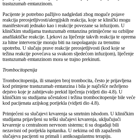
trastuzumab emtanzinom.
Pacijente je potrebno pažljivo nadgledati zbog moguće pojave
reakcija preosjetljivosti/alergijskih reakcija, koje se klinički mogu
manifestovati jednako kao i reakcije povezane sa infuzijom. U
kliničkim studijama trastuzumab emtanzina primijećene su ozbiljne
anafilaktičke reakcije. Ljekovi za liječenje takvih reakcija te oprema
za hitne intervencije moraju biti na raspolaganju za trenutnu
upotrebu. U slučaju prave reakcije preosjetljivosti (kod koje se
težina reakcije povećava sa svakom sljedećom infuzijom), liječenje
trastuzumab emtanzinom mora se trajno prekinuti.
Trombocitopenija
Trombocitopenija, ili smanjen broj trombocita, često je prijavljena
kod primjene trastuzumab emtanzina i bila je najčešće neželjeno
dejstvo koje je zahtijevalo prekid liječenja (vidjeti dio 4.8). U
kliničkim su studijama učestalost i težina trombocitopenije bile veće
kod pacijenata azijskog porijekla (vidjeti dio 4.8).
Primjećeni su slučajevi krvarenja sa smrtnim ishodom. U kliničkim
studijama prijavljeni su teški slučajevi krvarenja, uključujući
krvarenje u centralnom nervnom sistemu; ti su događaji bili
nezavisni od porijekla ispitanika. U nekima od tih zapaženih
slučajeva pacijenti su primali i antikoagulantnu terapiju.