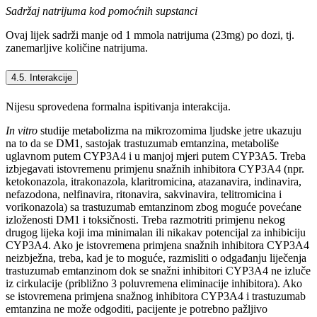
Sadržaj natrijuma kod pomoćnih supstanci
Ovaj lijek sadrži manje od 1 mmola natrijuma (23mg) po dozi, tj.
zanemarljive količine natrijuma.
4.5. Interakcije
Nijesu sprovedena formalna ispitivanja interakcija.
In vitro
studije metabolizma na mikrozomima ljudske jetre ukazuju
na to da se DM1, sastojak trastuzumab emtanzina, metaboliše
uglavnom putem CYP3A4 i u manjoj mjeri putem CYP3A5. Treba
izbjegavati istovremenu primjenu snažnih inhibitora CYP3A4 (npr.
ketokonazola, itrakonazola, klaritromicina, atazanavira, indinavira,
nefazodona, nelfinavira, ritonavira, sakvinavira, telitromicina i
vorikonazola) sa trastuzumab emtanzinom zbog moguće povećane
izloženosti DM1 i toksičnosti. Treba razmotriti primjenu nekog
drugog lijeka koji ima minimalan ili nikakav potencijal za inhibiciju
CYP3A4. Ako je istovremena primjena snažnih inhibitora CYP3A4
neizbježna, treba, kad je to moguće, razmisliti o odgađanju liječenja
trastuzumab emtanzinom dok se snažni inhibitori CYP3A4 ne izluče
iz cirkulacije (približno 3 poluvremena eliminacije inhibitora). Ako
se istovremena primjena snažnog inhibitora CYP3A4 i trastuzumab
emtanzina ne može odgoditi, pacijente je potrebno pažljivo