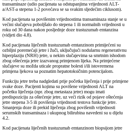
transaminaze (udio pacijenata sa odstupanjima vrijednosti ALT-
a/AST-a stepena 1-2 povećava se sa svakim sljedećim ciklusom).
Kod pacijenata sa povišenim vrijednostima transaminaza stanje se u
većini slučajeva poboljšalo do stepena 1 ili normalnih vrijednosti u
roku od 30 dana nakon posljednje doze trastuzumab emtanzina
(vidjeti dio 4.8).
Kod pacijenata liječenih trastuzumab emtanzinom primijećeni su
ozbiljni poremećaji jetre i žuči, uključujući nodularnu regenerativnu
hiperplaziju (NRH) jetre, u nekim slučajevima sa smrtnim ishodom
zbog oštećenja jetre izazvanog primjenom lijeka. Na primjećene
slučajeve su možda uticale propratne bolesti i/ili istovremena
primjena ljekova sa poznatim hepatotoksičnim potencijalom.
Funkciju jetre treba nadgledati prije početka liječenja i prije primjene
svake doze. Pacijenti kojima su povišene vrijednosti ALT na
početku liječenja (npr. zbog metastaza jetre) mogu imati
predispoziciju za oštećenje jetre, uz veći rizik od pojave oštećenja
jetre stepena 3-5 ili povišenja vrijednosti testova funkcije jetre.
Smanjenja doze ili prekid liječenja zbog povišenih vrijednosti
serumskih transaminaza i ukupnog bilirubina navedeni su u dijelu
4.2.
Kod pacijenata liječenih trastuzumab emtanzinom biopsijom jetre