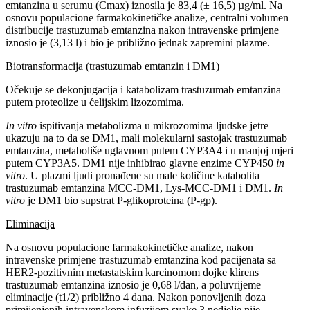
emtanzina u serumu (Cmax) iznosila je 83,4 (± 16,5) µg/ml. Na
osnovu populacione farmakokinetičke analize, centralni volumen
distribucije trastuzumab emtanzina nakon intravenske primjene
iznosio je (3,13 l) i bio je približno jednak zapremini plazme.
Biotransformacija (trastuzumab emtanzin i DM1)
Očekuje se dekonjugacija i katabolizam trastuzumab emtanzina
putem proteolize u ćelijskim lizozomima.
In vitro
ispitivanja metabolizma u mikrozomima ljudske jetre
ukazuju na to da se DM1, mali molekularni sastojak trastuzumab
emtanzina, metaboliše uglavnom putem CYP3A4 i u manjoj mjeri
putem CYP3A5. DM1 nije inhibirao glavne enzime CYP450
in
vitro
. U plazmi ljudi pronađene su male količine katabolita
trastuzumab emtanzina MCC-DM1, Lys-MCC-DM1 i DM1.
In
vitro
je DM1 bio supstrat P-glikoproteina (P-gp).
Eliminacija
Na osnovu populacione farmakokinetičke analize, nakon
intravenske primjene trastuzumab emtanzina kod pacijenata sa
HER2-pozitivnim metastatskim karcinomom dojke klirens
trastuzumab emtanzina iznosio je 0,68 l/dan, a poluvrijeme
eliminacije (t1/2) približno 4 dana. Nakon ponovljenih doza
primijenjenih intravenskom infuzijom svake 3 nedjelje nije