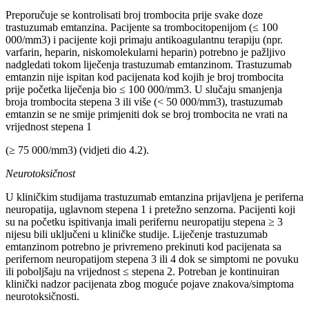
Preporučuje se kontrolisati broj trombocita prije svake doze
trastuzumab emtanzina. Pacijente sa trombocitopenijom (≤ 100
000/mm3) i pacijente koji primaju antikoagulantnu terapiju (npr.
varfarin, heparin, niskomolekularni heparin) potrebno je pažljivo
nadgledati tokom liječenja trastuzumab emtanzinom. Trastuzumab
emtanzin nije ispitan kod pacijenata kod kojih je broj trombocita
prije početka liječenja bio ≤ 100 000/mm3. U slučaju smanjenja
broja trombocita stepena 3 ili više (< 50 000/mm3), trastuzumab
emtanzin se ne smije primjeniti dok se broj trombocita ne vrati na
vrijednost stepena 1
(≥ 75 000/mm3) (vidjeti dio 4.2).
Neurotoksičnost
U kliničkim studijama trastuzumab emtanzina prijavljena je periferna
neuropatija, uglavnom stepena 1 i pretežno senzorna. Pacijenti koji
su na početku ispitivanja imali perifernu neuropatiju stepena ≥ 3
nijesu bili uključeni u kliničke studije. Liječenje trastuzumab
emtanzinom potrebno je privremeno prekinuti kod pacijenata sa
perifernom neuropatijom stepena 3 ili 4 dok se simptomi ne povuku
ili poboljšaju na vrijednost ≤ stepena 2. Potreban je kontinuiran
klinički nadzor pacijenata zbog moguće pojave znakova/simptoma
neurotoksičnosti.