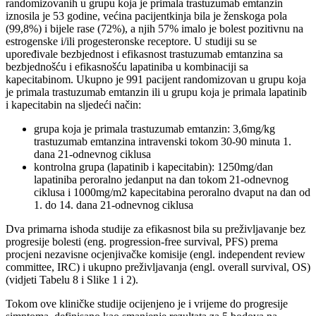
randomizovanih u grupu koja je primala trastuzumab emtanzin
iznosila je 53 godine, većina pacijentkinja bila je ženskoga pola
(99,8%) i bijele rase (72%), a njih 57% imalo je bolest pozitivnu na
estrogenske i/ili progesteronske receptore. U studiji su se
upoređivale bezbjednost i efikasnost trastuzumab emtanzina sa
bezbjednošću i efikasnošću lapatiniba u kombinaciji sa
kapecitabinom. Ukupno je 991 pacijent randomizovan u grupu koja
je primala trastuzumab emtanzin ili u grupu koja je primala lapatinib
i kapecitabin na sljedeći način:
grupa koja je primala trastuzumab emtanzin: 3,6mg/kg
trastuzumab emtanzina intravenski tokom 30-90 minuta 1.
dana 21-odnevnog ciklusa
kontrolna grupa (lapatinib i kapecitabin): 1250mg/dan
lapatiniba peroralno jedanput na dan tokom 21-odnevnog
ciklusa i 1000mg/m2 kapecitabina peroralno dvaput na dan od
1. do 14. dana 21-odnevnog ciklusa
Dva primarna ishoda studije za efikasnost bila su preživljavanje bez
progresije bolesti (eng. progression-free survival, PFS) prema
procjeni nezavisne ocjenjivačke komisije (engl. independent review
committee, IRC) i ukupno preživljavanja (engl. overall survival, OS)
(vidjeti Tabelu 8 i Slike 1 i 2).
Tokom ove kliničke studije ocijenjeno je i vrijeme do progresije