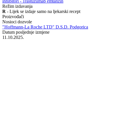
inhibitori - Trastuzumab emtanzin
Režim izdavanja
R
- Lijek se izdaje samo na ljekarski recept
Proizvođači
Nosioci dozvole
"Hoffmann-La Roche LTD" D.S.D. Podgorica
Datum posljednje izmjene
11.10.2025.