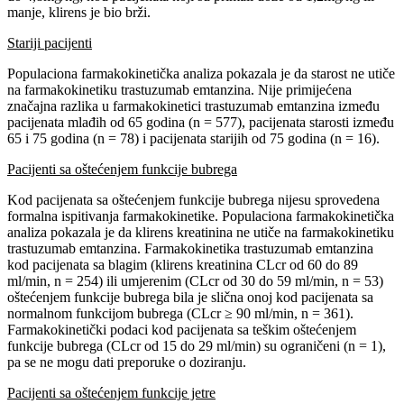
manje, klirens je bio brži.
Stariji pacijenti
Populaciona farmakokinetička analiza pokazala je da starost ne utiče
na farmakokinetiku trastuzumab emtanzina. Nije primijećena
značajna razlika u farmakokinetici trastuzumab emtanzina između
pacijenata mlađih od 65 godina (n = 577), pacijenata starosti između
65 i 75 godina (n = 78) i pacijenata starijih od 75 godina (n = 16).
Pacijenti sa oštećenjem funkcije bubrega
Kod pacijenata sa oštećenjem funkcije bubrega nijesu sprovedena
formalna ispitivanja farmakokinetike. Populaciona farmakokinetička
analiza pokazala je da klirens kreatinina ne utiče na farmakokinetiku
trastuzumab emtanzina. Farmakokinetika trastuzumab emtanzina
kod pacijenata sa blagim (klirens kreatinina CLcr od 60 do 89
ml/min, n = 254) ili umjerenim (CLcr od 30 do 59 ml/min, n = 53)
oštećenjem funkcije bubrega bila je slična onoj kod pacijenata sa
normalnom funkcijom bubrega (CLcr ≥ 90 ml/min, n = 361).
Farmakokinetički podaci kod pacijenata sa teškim oštećenjem
funkcije bubrega (CLcr od 15 do 29 ml/min) su ograničeni (n = 1),
pa se ne mogu dati preporuke o doziranju.
Pacijenti sa oštećenjem funkcije jetre