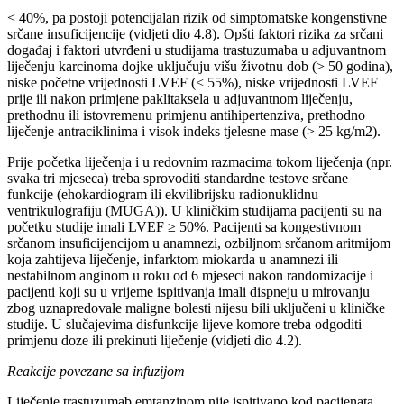
< 40%, pa postoji potencijalan rizik od simptomatske kongenstivne
srčane insuficijencije (vidjeti dio 4.8). Opšti faktori rizika za srčani
događaj i faktori utvrđeni u studijama trastuzumaba u adjuvantnom
liječenju karcinoma dojke uključuju višu životnu dob (> 50 godina),
niske početne vrijednosti LVEF (< 55%), niske vrijednosti LVEF
prije ili nakon primjene paklitaksela u adjuvantnom liječenju,
prethodnu ili istovremenu primjenu antihipertenziva, prethodno
liječenje antraciklinima i visok indeks tjelesne mase (> 25 kg/m2).
Prije početka liječenja i u redovnim razmacima tokom liječenja (npr.
svaka tri mjeseca) treba sprovoditi standardne testove srčane
funkcije (ehokardiogram ili ekvilibrijsku radionuklidnu
ventrikulografiju (MUGA)). U kliničkim studijama pacijenti su na
početku studije imali LVEF ≥ 50%. Pacijenti sa kongestivnom
srčanom insuficijencijom u anamnezi, ozbiljnom srčanom aritmijom
koja zahtijeva liječenje, infarktom miokarda u anamnezi ili
nestabilnom anginom u roku od 6 mjeseci nakon randomizacije i
pacijenti koji su u vrijeme ispitivanja imali dispneju u mirovanju
zbog uznapredovale maligne bolesti nijesu bili uključeni u kliničke
studije. U slučajevima disfunkcije lijeve komore treba odgoditi
primjenu doze ili prekinuti liječenje (vidjeti dio 4.2).
Reakcije povezane sa infuzijom
Liječenje trastuzumab emtanzinom nije ispitivano kod pacijenata