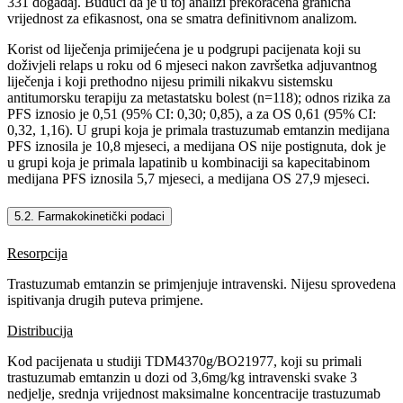
331 događaj. Budući da je u toj analizi prekoračena granična
vrijednost za efikasnost, ona se smatra definitivnom analizom.
Korist od liječenja primijećena je u podgrupi pacijenata koji su
doživjeli relaps u roku od 6 mjeseci nakon završetka adjuvantnog
liječenja i koji prethodno nijesu primili nikakvu sistemsku
antitumorsku terapiju za metastatsku bolest (n=118); odnos rizika za
PFS iznosio je 0,51 (95% CI: 0,30; 0,85), a za OS 0,61 (95% CI:
0,32, 1,16). U grupi koja je primala trastuzumab emtanzin medijana
PFS iznosila je 10,8 mjeseci, a medijana OS nije postignuta, dok je
u grupi koja je primala lapatinib u kombinaciji sa kapecitabinom
medijana PFS iznosila 5,7 mjeseci, a medijana OS 27,9 mjeseci.
5.2. Farmakokinetički podaci
Resorpcija
Trastuzumab emtanzin se primjenjuje intravenski. Nijesu sprovedena
ispitivanja drugih puteva primjene.
Distribucija
Kod pacijenata u studiji TDM4370g/BO21977, koji su primali
trastuzumab emtanzin u dozi od 3,6mg/kg intravenski svake 3
nedjelje, srednja vrijednost maksimalne koncentracije trastuzumab