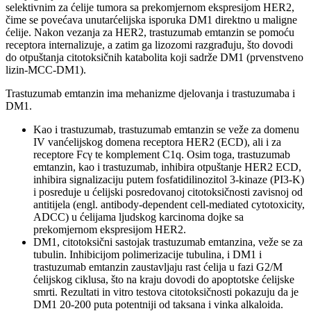
selektivnim za ćelije tumora sa prekomjernom ekspresijom HER2,
čime se povećava unutarćelijska isporuka DM1 direktno u maligne
ćelije. Nakon vezanja za HER2, trastuzumab emtanzin se pomoću
receptora internalizuje, a zatim ga lizozomi razgrađuju, što dovodi
do otpuštanja citotoksičnih katabolita koji sadrže DM1 (prvenstveno
lizin-MCC-DM1).
Trastuzumab emtanzin ima mehanizme djelovanja i trastuzumaba i
DM1.
Kao i trastuzumab, trastuzumab emtanzin se veže za domenu
IV vanćelijskog domena receptora HER2 (ECD), ali i za
receptore Fcγ te komplement C1q. Osim toga, trastuzumab
emtanzin, kao i trastuzumab, inhibira otpuštanje HER2 ECD,
inhibira signalizaciju putem fosfatidilinozitol 3-kinaze (PI3-K)
i posreduje u ćelijski posredovanoj citotoksičnosti zavisnoj od
antitijela (engl. antibody-dependent cell-mediated cytotoxicity,
ADCC) u ćelijama ljudskog karcinoma dojke sa
prekomjernom ekspresijom HER2.
DM1, citotoksični sastojak trastuzumab emtanzina, veže se za
tubulin. Inhibicijom polimerizacije tubulina, i DM1 i
trastuzumab emtanzin zaustavljaju rast ćelija u fazi G2/M
ćelijskog ciklusa, što na kraju dovodi do apoptotske ćelijske
smrti. Rezultati in vitro testova citotoksičnosti pokazuju da je
DM1 20-200 puta potentniji od taksana i vinka alkaloida.