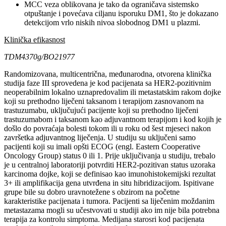
MCC veza oblikovana je tako da ograničava sistemsko
otpuštanje i povećava ciljanu isporuku DM1, što je dokazano
detekcijom vrlo niskih nivoa slobodnog DM1 u plazmi.
Klinička efikasnost
TDM4370g/BO21977
Randomizovana, multicentrična, međunarodna, otvorena klinička
studija faze III sprovedena je kod pacijenata sa HER2-pozitivnim
neoperabilnim lokalno uznapredovalim ili metastatskim rakom dojke
koji su prethodno liječeni taksanom i terapijom zasnovanom na
trastuzumabu, uključujući pacijente koji su prethodno liječeni
trastuzumabom i taksanom kao adjuvantnom terapijom i kod kojih je
došlo do povraćaja bolesti tokom ili u roku od šest mjeseci nakon
završetka adjuvantnog liječenja. U studiju su uključeni samo
pacijenti koji su imali opšti ECOG (engl. Eastern Cooperative
Oncology Group) status 0 ili 1. Prije uključivanja u studiju, trebalo
je u centralnoj laboratoriji potvrditi HER2-pozitivan status uzoraka
karcinoma dojke, koji se definisao kao imunohistokemijski rezultat
3+ ili amplifikacija gena utvrđena in situ hibridizacijom. Ispitivane
grupe bile su dobro uravnotežene s obzirom na početne
karakteristike pacijenata i tumora. Pacijenti sa liječenim moždanim
metastazama mogli su učestvovati u studiji ako im nije bila potrebna
terapija za kontrolu simptoma. Medijana starosri kod pacijenata