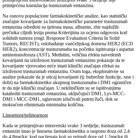
primijećena kumulacija trastuzumab emtanzina.
Na osnovu populacione farmakokinetičke analize, kao statistički
značajne kovarijante za farmakokinetičke parametre trastuzumab
emtanzina određeni su tjelesna masa, albumin, zbir najdužih
prečnika ciljnih lezija prema Kriterijima za ocjenu odgovora kod
solidnih tumora (engl. Response Evaluation Criteria In Solid
Tumors, RECIST), oslobađanje vanćelijskog domena HER2 (ECD
HER2), koncentracije trastuzumaba na početku ispitivanja i aspartat
aminotransferaza (AST). Međutim, veličina efekta navedenih
kovarijanti na izloženost trastuzumab emtanzinu pokazuje da te
kovarijante vjerovatno neće imati klinički značajan efekat na
izloženost trastuzumab emtanzinu. Osim toga, eksplorativne su
analize pokazale da je uticaj kovarijanti (tj. bubrežne funkcije, rase i
dobi) na farmakokinetiku ukupnog trastuzumaba i DM1 ograničen
te da nije klinički značajan. U nekliničkim su se ispitivanjima
kataboliti trastuzumab emtanzina, uključujući DM1, Lys-MCC-
DM1 i MCC-DM1, uglavnom izlučivali putem žuči, dok se
mokraćom eliminisala minimalna količina.
Linearnost/nelinearnost
Kada se primjenjivao intravenski svake 3 nedjelje, trastuzumab
emtanzin imao je linearnu farmakokinetiku u rasponu doza od 2,4
do 4,8mg/kg; kod pacijenata koji su primali doze od 1,2mg/kg ili