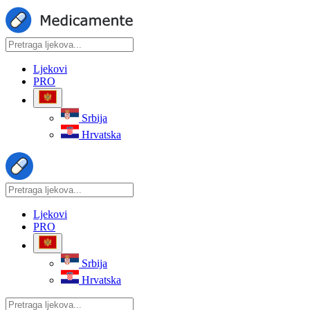
Ljekovi
PRO
Srbija
Hrvatska
Ljekovi
PRO
Srbija
Hrvatska