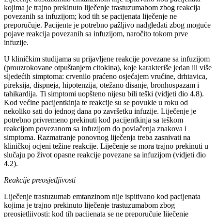
kojima je trajno prekinuto liječenje trastuzumabom zbog reakcija
povezanih sa infuzijom; kod tih se pacijenata liječenje ne
preporučuje. Pacijente je potrebno pažljivo nadgledati zbog moguće
pojave reakcija povezanih sa infuzijom, naročito tokom prve
infuzije.
U kliničkim studijama su prijavljene reakcije povezane sa infuzijom
(prouzrokovane otpuštanjem citokina), koje karakteriše jedan ili više
sljedećih simptoma: crvenilo praćeno osjećajem vrućine, drhtavica,
pireksija, dispneja, hipotenzija, otežano disanje, bronhospazam i
tahikardija. Ti simptomi uopšteno nijesu bili teški (vidjeti dio 4.8).
Kod većine pacijentkinja te reakcije su se povukle u roku od
nekoliko sati do jednog dana po završetku infuzije. Liječenje je
potrebno privremeno prekinuti kod pacijentkinja sa teškom
reakcijom povezanom sa infuzijom do povlačenja znakova i
simptoma. Razmatranje ponovnog liječenja treba zasnivati na
kliničkoj ocjeni težine reakcije. Liječenje se mora trajno prekinuti u
slučaju po život opasne reakcije povezane sa infuzijom (vidjeti dio
4.2).
Reakcije preosjetljivosti
Liječenje trastuzumab emtanzinom nije ispitivano kod pacijenata
kojima je trajno prekinuto liječenje trastuzumabom zbog
preosjetljivosti; kod tih pacijenata se ne preporučuje liječenje