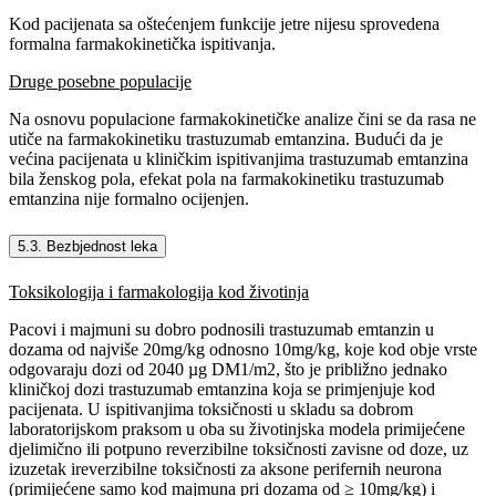
Kod pacijenata sa oštećenjem funkcije jetre nijesu sprovedena
formalna farmakokinetička ispitivanja.
Druge posebne populacije
Na osnovu populacione farmakokinetičke analize čini se da rasa ne
utiče na farmakokinetiku trastuzumab emtanzina. Budući da je
većina pacijenata u kliničkim ispitivanjima trastuzumab emtanzina
bila ženskog pola, efekat pola na farmakokinetiku trastuzumab
emtanzina nije formalno ocijenjen.
5.3. Bezbjednost leka
Toksikologija i farmakologija kod životinja
Pacovi i majmuni su dobro podnosili trastuzumab emtanzin u
dozama od najviše 20mg/kg odnosno 10mg/kg, koje kod obje vrste
odgovaraju dozi od 2040 µg DM1/m2, što je približno jednako
kliničkoj dozi trastuzumab emtanzina koja se primjenjuje kod
pacijenata. U ispitivanjima toksičnosti u skladu sa dobrom
laboratorijskom praksom u oba su životinjska modela primijećene
djelimično ili potpuno reverzibilne toksičnosti zavisne od doze, uz
izuzetak ireverzibilne toksičnosti za aksone perifernih neurona
(primijećene samo kod majmuna pri dozama od ≥ 10mg/kg) i