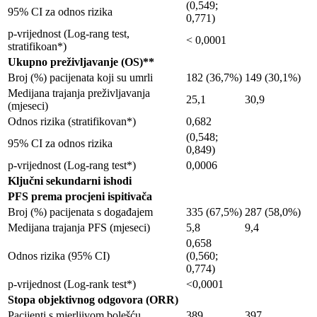
(0,549;
95% CI za odnos rizika
0,771)
p-vrijednost (Log-rang test,
< 0,0001
stratifikoan*)
Ukupno preživljavanje (OS)**
Broj (%) pacijenata koji su umrli
182 (36,7%)
149 (30,1%)
Medijana trajanja preživljavanja
25,1
30,9
(mjeseci)
Odnos rizika (stratifikovan*)
0,682
(0,548;
95% CI za odnos rizika
0,849)
p-vrijednost (Log-rang test*)
0,0006
Ključni sekundarni ishodi
PFS prema procjeni ispitivača
Broj (%) pacijenata s događajem
335 (67,5%)
287 (58,0%)
Medijana trajanja PFS (mjeseci)
5,8
9,4
0,658
Odnos rizika (95% CI)
(0,560;
0,774)
p-vrijednost (Log-rank test*)
<0,0001
Stopa objektivnog odgovora (ORR)
Pacijenti s mjerljivom bolešću
389
397