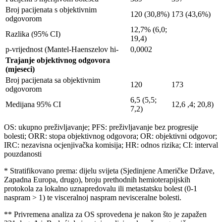
Broj pacijenata s objektivnim
120 (30,8%)
173 (43,6%)
odgovorom
12,7% (6,0;
Razlika (95% CI)
19,4)
p-vrijednost (Mantel-Haenszelov hi-
0,0002
Trajanje objektivnog odgovora
(mjeseci)
Broj pacijenata sa objektivnim
120
173
odgovorom
6,5 (5,5;
Medijana 95% CI
12,6 ,4; 20,8)
7,2)
OS: ukupno preživljavanje; PFS: preživljavanje bez progresije
bolesti; ORR: stopa objektivnog odgovora; OR: objektivni odgovor;
IRC: nezavisna ocjenjivačka komisija; HR: odnos rizika; CI: interval
pouzdanosti
* Stratifikovano prema: dijelu svijeta (Sjedinjene Američke Države,
Zapadna Europa, drugo), broju prethodnih hemioterapijskih
protokola za lokalno uznapredovalu ili metastatsku bolest (0-1
naspram > 1) te visceralnoj naspram nevisceralne bolesti.
** Privremena analiza za OS sprovedena je nakon što je zapažen