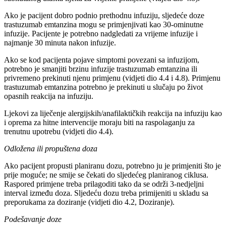
Ako je pacijent dobro podnio prethodnu infuziju, sljedeće doze
trastuzumab emtanzina mogu se primjenjivati kao 30-ominutne
infuzije. Pacijente je potrebno nadgledati za vrijeme infuzije i
najmanje 30 minuta nakon infuzije.
Ako se kod pacijenta pojave simptomi povezani sa infuzijom,
potrebno je smanjiti brzinu infuzije trastuzumab emtanzina ili
privremeno prekinuti njenu primjenu (vidjeti dio 4.4 i 4.8). Primjenu
trastuzumab emtanzina potrebno je prekinuti u slučaju po život
opasnih reakcija na infuziju.
Ljekovi za liječenje alergijskih/anafilaktičkih reakcija na infuziju kao
i oprema za hitne intervencije moraju biti na raspolaganju za
trenutnu upotrebu (vidjeti dio 4.4).
Odložena ili propuštena doza
Ako pacijent propusti planiranu dozu, potrebno ju je primjeniti što je
prije moguće; ne smije se čekati do sljedećeg planiranog ciklusa.
Raspored primjene treba prilagoditi tako da se održi 3-nedjeljni
interval između doza. Sljedeću dozu treba primijeniti u skladu sa
preporukama za doziranje (vidjeti dio 4.2, Doziranje).
Podešavanje doze