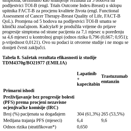
simptoma, definisano kao smanjenje rezultata za 5 bodova na
podljestvici TOI-B (engl. Trials Outcome Index-Breast) u sklopu
upitnika FACT-B za procjenu kvalitete života (engl. Functional
Assessment of Cancer Therapy-Breast Quality of Life, FACT-B
QoL). Promjena od 5 bodova na podljestvici TOI-B smatra se
klinički značajnom. Kadcyla® je produžila vrijeme do prijave
progresije simptoma od strane pacijenta za 7,1 mjesec u poređenju
sa 4,6 mjeseci u kontrolnoj grupi (odnos rizika 0,796 (0,667; 0,951);
p-vrijednost 0,0121). Ovo su podaci iz otvorene studije i ne mogu se
donijeti čvrsti zaključci.
Tabela 8. Sažetak rezultata efikasnosti iz studije
TDM4370g/BO21977 (EMILIA)
Lapatinib
Trastuzumab
+
emtanzin
kapecitabin
Primarni ishodi
Preživljavanje bez progresije bolesti
(PFS) prema procjeni nezavisne
ocjenjivačke komisije (IRC)
Broj (%) pacijenata sa događajem
304 (61,3%)
265 (53,5%)
Medijana trajanja PFS (mjeseci)
6,4
9,6
Odnos rizika (stratifikovan*)
0,650