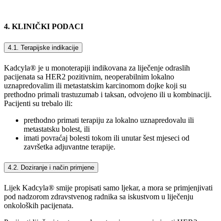
4. KLINIČKI PODACI
4.1. Terapijske indikacije
Kadcyla® je u monoterapiji indikovana za liječenje odraslih
pacijenata sa HER2 pozitivnim, neoperabilnim lokalno
uznapredovalim ili metastatskim karcinomom dojke koji su
prethodno primali trastuzumab i taksan, odvojeno ili u kombinaciji.
Pacijenti su trebalo ili:
prethodno primati terapiju za lokalno uznapredovalu ili
metastatsku bolest, ili
imati povraćaj bolesti tokom ili unutar šest mjeseci od
završetka adjuvantne terapije.
4.2. Doziranje i način primjene
Lijek Kadcyla® smije propisati samo ljekar, a mora se primjenjivati
pod nadzorom zdravstvenog radnika sa iskustvom u liječenju
onkoloških pacijenata.