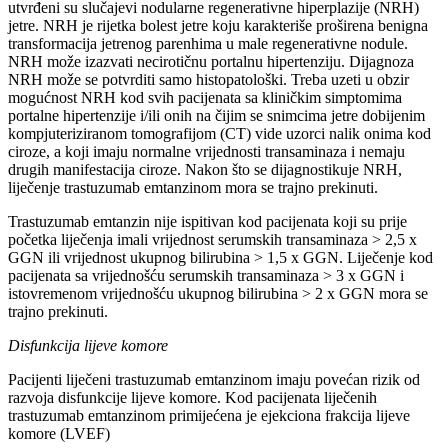
utvrđeni su slučajevi nodularne regenerativne hiperplazije (NRH)
jetre. NRH je rijetka bolest jetre koju karakteriše proširena benigna
transformacija jetrenog parenhima u male regenerativne nodule.
NRH može izazvati necirotičnu portalnu hipertenziju. Dijagnoza
NRH može se potvrditi samo histopatološki. Treba uzeti u obzir
mogućnost NRH kod svih pacijenata sa kliničkim simptomima
portalne hipertenzije i/ili onih na čijim se snimcima jetre dobijenim
kompjuteriziranom tomografijom (CT) vide uzorci nalik onima kod
ciroze, a koji imaju normalne vrijednosti transaminaza i nemaju
drugih manifestacija ciroze. Nakon što se dijagnostikuje NRH,
liječenje trastuzumab emtanzinom mora se trajno prekinuti.
Trastuzumab emtanzin nije ispitivan kod pacijenata koji su prije
početka liječenja imali vrijednost serumskih transaminaza > 2,5 x
GGN ili vrijednost ukupnog bilirubina > 1,5 x GGN. Liječenje kod
pacijenata sa vrijednošću serumskih transaminaza > 3 x GGN i
istovremenom vrijednošću ukupnog bilirubina > 2 x GGN mora se
trajno prekinuti.
Disfunkcija lijeve komore
Pacijenti liječeni trastuzumab emtanzinom imaju povećan rizik od
razvoja disfunkcije lijeve komore. Kod pacijenata liječenih
trastuzumab emtanzinom primijećena je ejekciona frakcija lijeve
komore (LVEF)