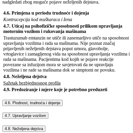
nadgledati zbog moguće pojave neželjenih dejstava.
4.6. Primjena u periodu trudnoće i dojenja
Kontracepcija kod muškaraca i žena
4.7. Uticaj na psihofizičke sposobnosti prilikom upravljanja
motornim vozilom i rukovanja mašinama
Trastuzumab emtanzin ne utiče ili zanemarljivo utiče na sposobnost
upravljanja vozilima i rada sa mašinama. Nije poznat značaj
prijavljenih neželjenih dejstava poput umora, glavobolje,
vrtoglavice i zamagljenog vida na sposobnost upravljanja vozilima i
rada sa mašinama. Pacijentima kod kojih se pojave reakcije
povezane sa infuzijom mora se savjetovati da ne upravljaju
vozilima i ne rade sa mašinama dok se simptomi ne povuku.
4.8. Neželjena dejstva
Sažetak bezbjednosnog profila
4.9. Predoziranje i mjere koje je potrebno preduzeti
4.6. Plodnost, trudnoća i dojenje
4.7. Upravljanje vozilom
4.8. Neželjena dejstva