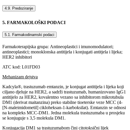
4.9. Predoziranje
5. FARMAKOLOŠKI PODACI
5.1. Farmakodinamski podaci
Farmakoterapijska grupa:
Antineoplastici i imunomodulatori;
antineoplastici; monoklonska antitijela i konjugati antitjela i lijeka;
HER2 inhibitori
ATC kod: L01FD03
Mehanizam dejstva
Kadcyla®, trastuzumab emtanzin, je konjugat antitijela i lijeka koji
ciljano djeluje na HER2, a sadrži trastuzumab, humanizovano IgG1
antitijelo za HER2, kovalentno vezano sa inhibitorom mikrotubula
DM1 (derivat maitanzina) preko stabilne tioeterske veze MCC (4-
[N-maleimidometil] cikloheksan-1-karboksilat). Emtanzin se odnosi
na kompleks MCC-DM1. Jedna molekula trastuzumaba u prosjeku
se konjuguje s 3,5 molekula DM1.
Konjugacija DM1 sa trastuzumabom čini citotoksični lijek