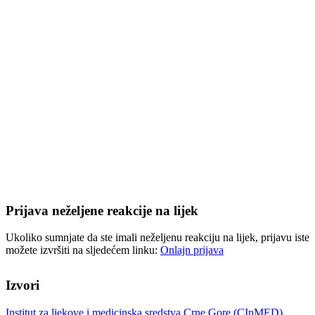
Prijava neželjene reakcije na lijek
Ukoliko sumnjate da ste imali neželjenu reakciju na lijek, prijavu iste
možete izvršiti na sljedećem linku:
Onlajn prijava
Izvori
Institut za ljekove i medicinska sredstva Crne Gore (CInMED)