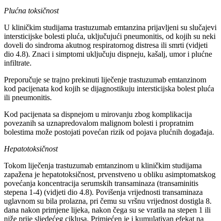
Plućna toksičnost
U kliničkim studijama trastuzumab emtanzina prijavljeni su slučajevi
intersticijske bolesti pluća, uključujući pneumonitis, od kojih su neki
doveli do sindroma akutnog respiratornog distresa ili smrti (vidjeti
dio 4.8). Znaci i simptomi uključuju dispneju, kašalj, umor i plućne
infiltrate.
Preporučuje se trajno prekinuti liječenje trastuzumab emtanzinom
kod pacijenata kod kojih se dijagnostikuju intersticijska bolest pluća
ili pneumonitis.
Kod pacijenata sa dispnejom u mirovanju zbog komplikacija
povezanih sa uznapredovalom malignom bolesti i propratnim
bolestima može postojati povećan rizik od pojava plućnih događaja.
Hepatotoksičnost
Tokom liječenja trastuzumab emtanzinom u kliničkim studijama
zapažena je hepatotoksičnost, prvenstveno u obliku asimptomatskog
povećanja koncentracija serumskih transaminaza (transaminitis
stepena 1-4) (vidjeti dio 4.8). Povišenja vrijednosti transaminaza
uglavnom su bila prolazna, pri čemu su vršnu vrijednost dostigla 8.
dana nakon primjene lijeka, nakon čega su se vratila na stepen 1 ili
niže prije sljedećeg ciklusa. Primjećen je i kumulativan efekat na